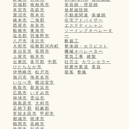
宮城郡
南相馬市
美容師・理容師
本宮市
高萩市
放射線技師
鹿沼市
熊本市
不動産関連
保健師
橋本市
二海郡
住宅アドバイザー
西尾市
奈良市
エステティシャン
船橋市
東海市
ソーイングオペレータ
塩谷郡
羽曳野市
ー
八戸市
滝沢市
断裁工
大和市
稲敷郡河内町
整体師・セラピスト
多治見市
長岡市
機械オペレーター
上尾市
栃木市
電気工事
縫製
台東区
多可郡
中郡
社労士
カウンセラー
ひたちなか市
研磨作業員
美容
伊勢崎市
松戸市
接客
整備
旭川市
海老名市
いなべ市
横須賀市
鳥取市
新居浜市
広島市
いすみ市
神埼市
雲仙市
南島原市
大村市
足柄下郡
耶麻郡
常陸太田市
甲府市
都城市
焼津市
鶴岡市
高崎市