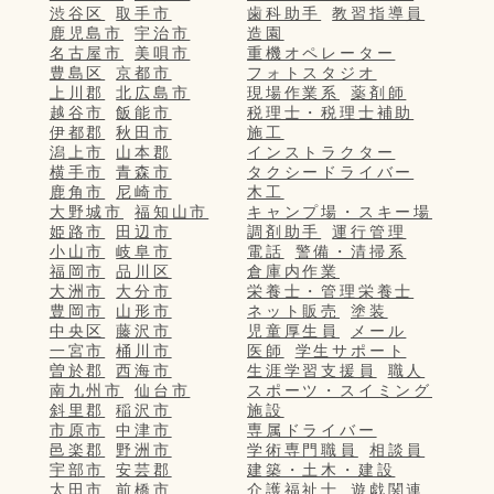
渋谷区
取手市
歯科助手
教習指導員
鹿児島市
宇治市
造園
名古屋市
美唄市
重機オペレーター
豊島区
京都市
フォトスタジオ
上川郡
北広島市
現場作業系
薬剤師
越谷市
飯能市
税理士・税理士補助
伊都郡
秋田市
施工
潟上市
山本郡
インストラクター
横手市
青森市
タクシードライバー
鹿角市
尼崎市
木工
大野城市
福知山市
キャンプ場・スキー場
姫路市
田辺市
調剤助手
運行管理
小山市
岐阜市
電話
警備・清掃系
福岡市
品川区
倉庫内作業
大洲市
大分市
栄養士・管理栄養士
豊岡市
山形市
ネット販売
塗装
中央区
藤沢市
児童厚生員
メール
一宮市
桶川市
医師
学生サポート
曽於郡
西海市
生涯学習支援員
職人
南九州市
仙台市
スポーツ・スイミング
斜里郡
稲沢市
施設
市原市
中津市
専属ドライバー
邑楽郡
野洲市
学術専門職員
相談員
宇部市
安芸郡
建築・土木・建設
太田市
前橋市
介護福祉士
遊戯関連