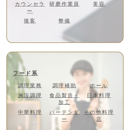
カウンセラ
研磨作業員
美容
ー
接客
整備
フード系
調理業務
調理補助
ホール
施設調理
食品製造・
日本料理
加工
中華料理
バーテンダ
その他料理
ー
店