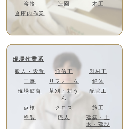
溶接
造園
木工
倉庫内作業
現場作業系
搬入・設置
通信工
製材工
工事
リフォーム
解体
現場監督
草刈・耕う
配管工
ん
点検
クロス
施工
塗装
職人
建築・土
木・建設