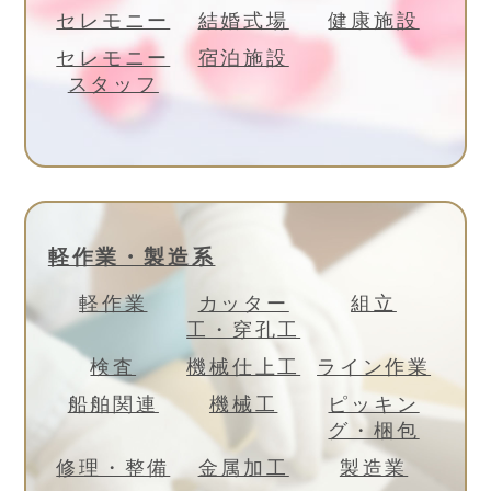
セレモニー
結婚式場
健康施設
セレモニー
宿泊施設
スタッフ
軽作業・製造系
軽作業
カッター
組立
工・穿孔工
検査
機械仕上工
ライン作業
船舶関連
機械工
ピッキン
グ・梱包
修理・整備
金属加工
製造業