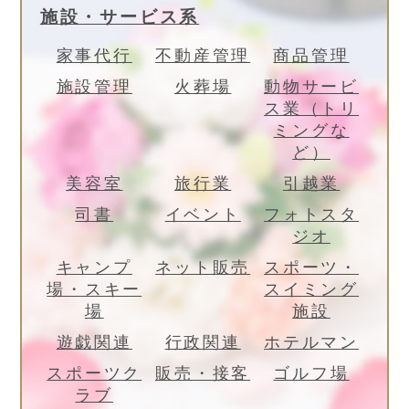
施設・サービス系
家事代行
不動産管理
商品管理
施設管理
火葬場
動物サービ
ス業（トリ
ミングな
ど）
美容室
旅行業
引越業
司書
イベント
フォトスタ
ジオ
キャンプ
ネット販売
スポーツ・
場・スキー
スイミング
場
施設
遊戯関連
行政関連
ホテルマン
スポーツク
販売・接客
ゴルフ場
ラブ