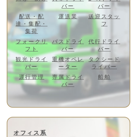
バー
バー
配送・配
運送業
送迎スタッ
達・集配・
フ
集荷
フォークリ
バスドライ
代行ドライ
フト
バー
バー
観光ドライ
重機オペレ
タクシード
バー
ーター
ライバー
運行管理
専属ドライ
船舶
バー
オフィス系