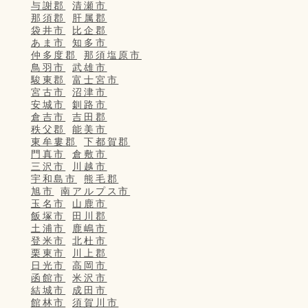
与謝郡
清瀬市
那須郡
肝属郡
袋井市
比企郡
あま市
知多市
仲多度郡
那須塩原市
鳥羽市
武雄市
駿東郡
富士宮市
宮古市
沼津市
安城市
釧路市
倉吉市
吉田郡
秩父郡
能美市
東牟婁郡
下都賀郡
門真市
倉敷市
三沢市
川越市
宇和島市
熊毛郡
旭市
南アルプス市
玉名市
山鹿市
飯塚市
田川郡
土浦市
鹿嶋市
登米市
北杜市
栗東市
川上郡
日光市
高岡市
函館市
米沢市
結城市
成田市
館林市
須賀川市