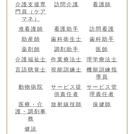
介護支援専
訪問介護
看護師
門員（ケア
マネ）
准看護師
看護助手
訪問看護
助産師
歯科衛生士
歯科助手
薬剤師
調剤助手
医師
介護福祉士
作業療法士
理学療法士
言語聴覚士
視能訓練士
機能訓練指
導員
動物病院
サービス提
サービス管
供責任者
理責任者
医療・介
放射線技師
保健師
護・調剤事
務
健診