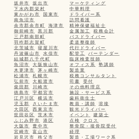
坂井市
坂出市
マーケティング
下水内郡栄村
中華料理
東かがわ市
国東市
ドライバー系
南魚沼市
訪問看護
余市郡余市町
海津市
精神保健福祉士
御前崎市
黒川郡
金属加工
税務会計
三戸郡南部町
バスドライバー
羽咋郡志賀町
柔道整復師
北茨城市
寝屋川市
代行ドライバー
丹波篠山市
水俣市
配管工
バーテンダー
結城郡八千代町
臨床検査技師
魚沼市
大阪狭山市
オフィス系
塾講師
木更津市
茅ヶ崎市
製造業
松浦市
札幌市
税務コンサルタント
弘前市
大船渡市
司書
受付
柴田郡
川崎市
その他料理店
徳島市
宇都宮市
施設・サービス系
江戸川区
横浜市
歯科衛生士
児玉郡
さいたま市
教員・講師
溶接
大田区
西東京市
観光ドライバー
世田谷区
茨木市
イベント
建築士
ふじみ野市
港区
点検
クロス
大阪市
豊中市
整骨院・接骨院受付
宮崎市
富山市
経理
岩見沢市
秩父市
製造・工場ワーク系