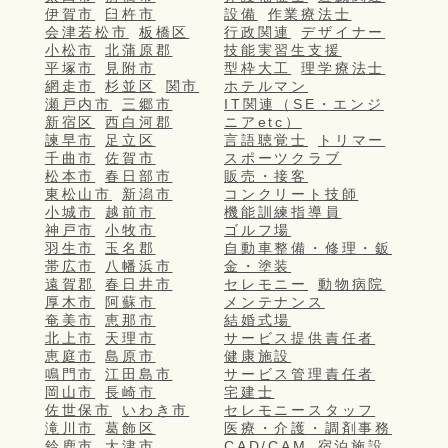
伊賀市
臼杵市
設備
作業療法士
会津若松市
板橋区
行政関連
デザイナー
小松市
北蒲原郡
技能実習生支援
平塚市
見附市
型枠大工
理学療法士
網走市
杉並区
関市
ホテルマン
瀬戸内市
三郷市
IT関連（SE・エンジ
新宿区
西白河郡
ニアetc）
諫早市
足立区
言語聴覚士
トリマー
千曲市
佐賀市
スポーツクラブ
松本市
春日部市
販売・接客
東松山市
新潟市
コンクリート技師
小城市
越前市
機能訓練指導員
神戸市
小牧市
ゴルフ場
羽生市
玉名郡
自動車整備・修理・鈑
帯広市
八幡浜市
金・塗装
遠賀郡
春日井市
セレモニー
動物病院
厚木市
阿蘇市
メンテナンス
奄美市
恵那市
結婚式場
北上市
天理市
サービス提供責任者
恵庭市
島原市
健康施設
鳴門市
江田島市
サービス管理責任者
岡山市
長崎市
宅建士
佐世保市
いわき市
セレモニースタッフ
滝川市
葛飾区
医療・介護・調剤事務
鈴鹿市
大津市
CAD/CAM
宿泊施設