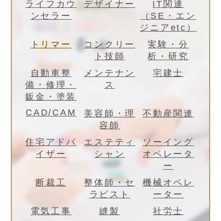
ライフカウ
デザイナー
IT関連
ンセラー
（SE・エン
ジニアetc）
トリマー
コンクリー
実験・分
ト技師
析・研究
自動車整
メンテナン
宅建士
備・修理・
ス
鈑金・塗装
CAD/CAM
美容師・理
不動産関連
容師
住宅アドバ
エステティ
ソーイング
イザー
シャン
オペレータ
ー
断裁工
整体師・セ
機械オペレ
ラピスト
ーター
電気工事
縫製
社労士