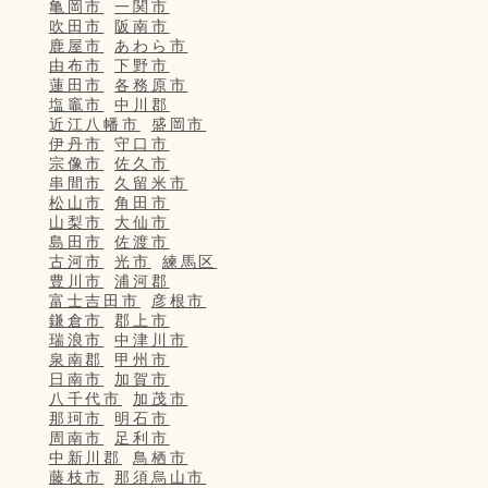
亀岡市
一関市
吹田市
阪南市
鹿屋市
あわら市
由布市
下野市
蓮田市
各務原市
塩竈市
中川郡
近江八幡市
盛岡市
伊丹市
守口市
宗像市
佐久市
串間市
久留米市
松山市
角田市
山梨市
大仙市
島田市
佐渡市
古河市
光市
練馬区
豊川市
浦河郡
富士吉田市
彦根市
鎌倉市
郡上市
瑞浪市
中津川市
泉南郡
甲州市
日南市
加賀市
八千代市
加茂市
那珂市
明石市
周南市
足利市
中新川郡
鳥栖市
藤枝市
那須烏山市