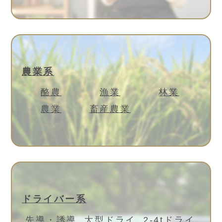
農業系
酪農
漁業
林業
農業
畜産農業
ドライバー系
先導・誘導
大型ドライ
2-4tドライ