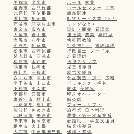
美祢市
出水市
ホール
林業
遠野市
西臼杵郡
コールセンター
工事
九戸郡
下伊那郡
船舶関連
掛川市
那珂郡
動物サービス業（トリ
守谷市
武蔵村山市
ミングなど）
東金市
富谷市
設計・開発
看護師
大垣市
岩手郡
運送業
農業
専門系
塩尻市
八街市
幼稚園教諭
小豆郡
阿蘇郡
社会福祉士
施設調理
松阪市
西蒲原郡
行政書士
フード系
習志野市
三浦市
准看護師
橿原市
水戸市
送迎スタッフ
鴻巣市
枕崎市
児童指導員
吾川郡
三条市
就労支援員
さくら市
高山市
食品製造・加工
広報
小千谷市
山口市
ピッキング・梱包
下松市
湖南市
解体
美容室
京都郡
安芸市
印刷オペレーター
東近江市
村上市
鍼灸師
北葛飾郡
滑川市
フォークリフト
佐波郡
さぬき市
旅行業
日本料理
北秋田市
平戸市
農業・第一次産業系
伊東市
長岡京市
看護助手
学童支援員
桐生市
犬上郡
職業指導員
大館市
伊達郡国見町
修理・整備