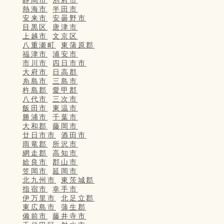
静岡市
別府市
熱海市
半田市
安来市
安曇野市
目黒区
唐津市
上越市
文京区
八重瀬町
東蒲原郡
福津市
浦安市
市川市
四日市市
大府市
日高郡
糸島市
三島市
杵島郡
愛甲郡
八代市
三次市
飯田市
東温市
勝浦市
千葉市
大和郡
藤岡市
廿日市市
酒田市
雨竜郡
所沢市
網走郡
高知市
姶良市
郡山市
笠岡市
延岡市
北九州市
東茨城郡
指宿市
幸手市
伊万里市
北足立郡
東広島市
蒲生郡
備前市
藤井寺市