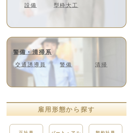
設備
型枠大工
警備・清掃系
交通誘導員
警備
清掃
雇用形態から探す
正社員
パート・アル
契約社員