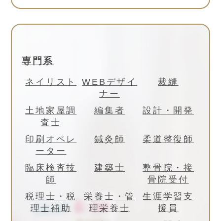
専門系
ネイリスト
WEBデザイ
裁縫
ナー
土地家屋調
編集者
設計・開発
査士
印刷オペレ
鍼灸師
柔道整復師
ーター
臨床検査技
建築士
整骨院・接
師
骨院受付
税理士・税
栄養士・管
生涯学習支
理士補助
理栄養士
援員