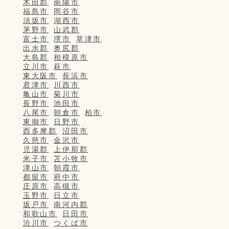
木田郡
南陽市
福島市
岡谷市
須坂市
湖西市
茅野市
山武郡
富士市
堺市
草津市
出水郡
奥尻郡
大島郡
相模原市
立川市
萩市
東大阪市
長浜市
君津市
川西市
亀山市
菊川市
長野市
池田市
八尾市
朝倉市
柏市
東御市
日野市
西多摩郡
沼田市
久慈市
金沢市
児湯郡
上伊那郡
米子市
苫小牧市
津山市
朝霞市
都留市
府中市
庄原市
高槻市
玉野市
日立市
坂戸市
南河内郡
和歌山市
日田市
渋川市
つくば市