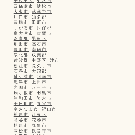
千代田区
射水市
四條畷市
浜松市
大東市
武蔵野市
川口市
知多郡
豊橋市
田原市
つがる市
揖保郡
泉大津市
古賀市
綴喜郡
墨田区
町田市
高石市
豊田市
南砺市
泉北郡
双葉郡
紫波郡
中野区
津市
松江市
長久手市
石巻市
大沼郡
袖ケ浦市
阿南市
魚津市
上田市
岩国市
八王子市
駒ヶ根市
羽島市
岸和田市
岩倉市
十日町市
養父市
南さつま市
福山市
松原市
江東区
熊谷市
花巻市
柏原市
丸亀市
高松市
観音寺市