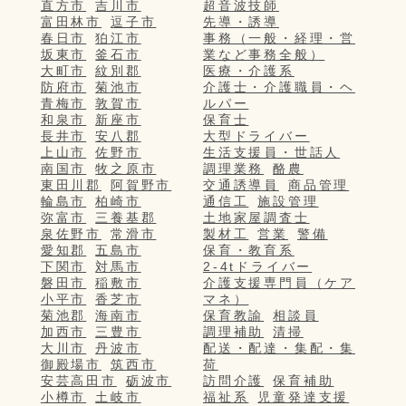
直方市
吉川市
超音波技師
富田林市
逗子市
先導・誘導
春日市
狛江市
事務（一般・経理・営
坂東市
釜石市
業など事務全般）
大町市
紋別郡
医療・介護系
防府市
菊池市
介護士・介護職員・ヘ
青梅市
敦賀市
ルパー
和泉市
新座市
保育士
長井市
安八郡
大型ドライバー
上山市
佐野市
生活支援員・世話人
南国市
牧之原市
調理業務
酪農
東田川郡
阿賀野市
交通誘導員
商品管理
輪島市
柏崎市
通信工
施設管理
弥富市
三養基郡
土地家屋調査士
泉佐野市
常滑市
製材工
営業
警備
愛知郡
五島市
保育・教育系
下関市
対馬市
2-4tドライバー
磐田市
稲敷市
介護支援専門員（ケア
小平市
香芝市
マネ）
菊池郡
海南市
保育教諭
相談員
加西市
三豊市
調理補助
清掃
大川市
丹波市
配送・配達・集配・集
御殿場市
筑西市
荷
安芸高田市
砺波市
訪問介護
保育補助
小樽市
土岐市
福祉系
児童発達支援