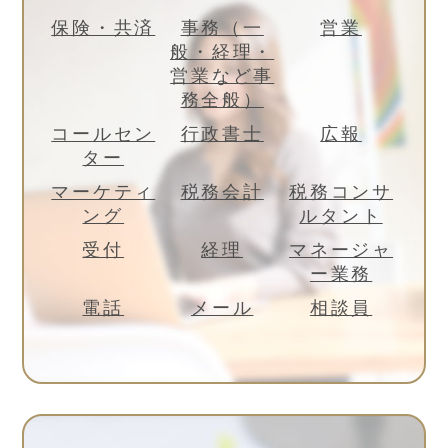
保険・共済
事務（一
営業
般・経理・
営業など事
務全般）
コールセン
行政書士
広報
ター
マーケティ
税務会計
税務コンサ
ング
ルタント
受付
経理
マネージャ
ー業務
電話
メール
相談員