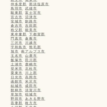
仲多度郡
那須塩原市
鳥羽市
武雄市
駿東郡
富士宮市
宮古市
沼津市
安城市
釧路市
倉吉市
吉田郡
秩父郡
能美市
東牟婁郡
下都賀郡
門真市
倉敷市
三沢市
川越市
宇和島市
熊毛郡
旭市
南アルプス市
玉名市
山鹿市
飯塚市
田川郡
土浦市
鹿嶋市
登米市
北杜市
栗東市
川上郡
日光市
高岡市
函館市
米沢市
結城市
成田市
館林市
須賀川市
草加市
稲城市
野田市
あきる野市
吾妻郡
枚方市