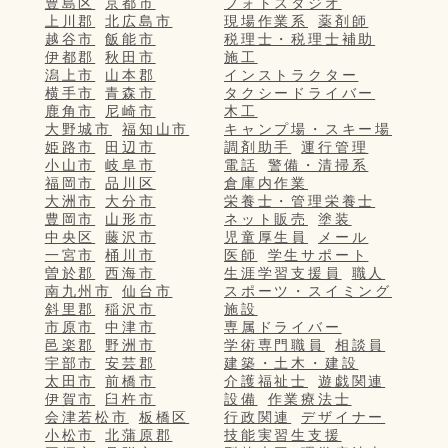
豊島区
京都市
フォトスタジオ
上川郡
北広島市
現場作業系
薬剤師
越谷市
飯能市
税理士・税理士補助
伊都郡
秋田市
施工
潟上市
山本郡
インストラクター
横手市
青森市
タクシードライバー
鹿角市
尼崎市
木工
大野城市
福知山市
キャンプ場・スキー場
姫路市
田辺市
調剤助手
運行管理
小山市
岐阜市
電話
警備・清掃系
福岡市
品川区
倉庫内作業
大洲市
大分市
栄養士・管理栄養士
豊岡市
山形市
ネット販売
塗装
中央区
藤沢市
児童厚生員
メール
一宮市
桶川市
医師
学生サポート
曽於郡
西海市
生涯学習支援員
職人
南九州市
仙台市
スポーツ・スイミング
斜里郡
稲沢市
施設
市原市
中津市
専属ドライバー
邑楽郡
野洲市
学術専門職員
相談員
宇部市
安芸郡
建築・土木・建設
太田市
前橋市
介護福祉士
遊戯関連
伊賀市
臼杵市
設備
作業療法士
会津若松市
板橋区
行政関連
デザイナー
小松市
北蒲原郡
技能実習生支援