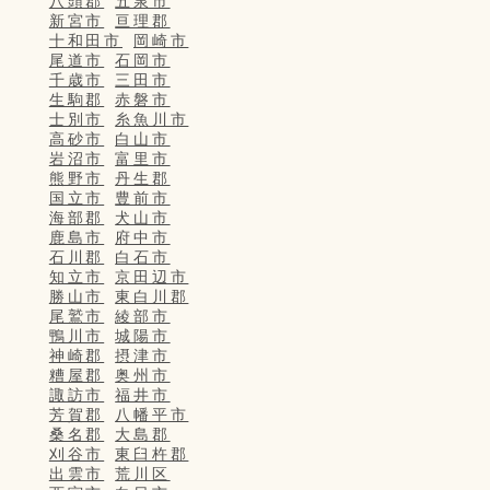
八頭郡
五泉市
新宮市
亘理郡
十和田市
岡崎市
尾道市
石岡市
千歳市
三田市
生駒郡
赤磐市
士別市
糸魚川市
高砂市
白山市
岩沼市
富里市
熊野市
丹生郡
国立市
豊前市
海部郡
犬山市
鹿島市
府中市
石川郡
白石市
知立市
京田辺市
勝山市
東白川郡
尾鷲市
綾部市
鴨川市
城陽市
神崎郡
摂津市
糟屋郡
奥州市
諏訪市
福井市
芳賀郡
八幡平市
桑名郡
大島郡
刈谷市
東臼杵郡
出雲市
荒川区