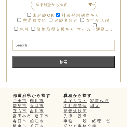
未経験OK
社員登用制度あり
交通費支給
経験者歓迎
女性が活躍
急募
資格取得支援あり
マイカー通勤OK
都道府県から探す
職種から探す
戸田市
柳川市
ネイリスト
家事代行
清須市
香取市
不動産管理
組立
直方市
吉川市
超音波技師
富田林市
逗子市
先導・誘導
春日市
狛江市
事務（一般・経理・営
坂東市
釜石市
業など事務全般）