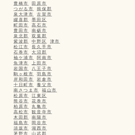
豊橋市
田原市
つがる市
揖保郡
泉大津市
古賀市
綴喜郡
墨田区
町田市
高石市
豊田市
南砺市
泉北郡
双葉郡
紫波郡
中野区
津市
松江市
長久手市
石巻市
大沼郡
袖ケ浦市
阿南市
魚津市
上田市
岩国市
八王子市
駒ヶ根市
羽島市
岸和田市
岩倉市
十日町市
養父市
南さつま市
福山市
松原市
江東区
熊谷市
花巻市
柏原市
丸亀市
高松市
観音寺市
木田郡
南陽市
福島市
岡谷市
須坂市
湖西市
茅野市
山武郡