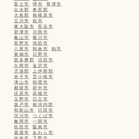
富士市
堺市
草津市
出水郡
奥尻郡
大島郡
相模原市
立川市
萩市
東大阪市
長浜市
君津市
川西市
亀山市
菊川市
長野市
池田市
八尾市
朝倉市
柏市
東御市
日野市
西多摩郡
沼田市
久慈市
金沢市
児湯郡
上伊那郡
米子市
苫小牧市
津山市
朝霞市
都留市
府中市
庄原市
高槻市
玉野市
日立市
坂戸市
南河内郡
和歌山市
日田市
渋川市
つくば市
亀岡市
一関市
吹田市
阪南市
鹿屋市
あわら市
由布市
下野市