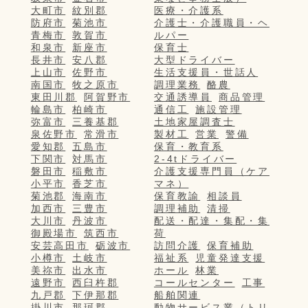
大町市
紋別郡
医療・介護系
防府市
菊池市
介護士・介護職員・ヘ
青梅市
敦賀市
ルパー
和泉市
新座市
保育士
長井市
安八郡
大型ドライバー
上山市
佐野市
生活支援員・世話人
南国市
牧之原市
調理業務
酪農
東田川郡
阿賀野市
交通誘導員
商品管理
輪島市
柏崎市
通信工
施設管理
弥富市
三養基郡
土地家屋調査士
泉佐野市
常滑市
製材工
営業
警備
愛知郡
五島市
保育・教育系
下関市
対馬市
2-4tドライバー
磐田市
稲敷市
介護支援専門員（ケア
小平市
香芝市
マネ）
菊池郡
海南市
保育教諭
相談員
加西市
三豊市
調理補助
清掃
大川市
丹波市
配送・配達・集配・集
御殿場市
筑西市
荷
安芸高田市
砺波市
訪問介護
保育補助
小樽市
土岐市
福祉系
児童発達支援
美祢市
出水市
ホール
林業
遠野市
西臼杵郡
コールセンター
工事
九戸郡
下伊那郡
船舶関連
掛川市
那珂郡
動物サービス業（トリ