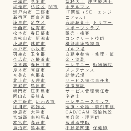
平塚市
見附市
型枠大工
理学療法士
網走市
杉並区
関市
ホテルマン
瀬戸内市
三郷市
IT関連（SE・エンジ
新宿区
西白河郡
ニアetc）
諫早市
足立区
言語聴覚士
トリマー
千曲市
佐賀市
スポーツクラブ
松本市
春日部市
販売・接客
東松山市
新潟市
コンクリート技師
小城市
越前市
機能訓練指導員
神戸市
小牧市
ゴルフ場
羽生市
玉名郡
自動車整備・修理・鈑
帯広市
八幡浜市
金・塗装
遠賀郡
春日井市
セレモニー
動物病院
厚木市
阿蘇市
メンテナンス
奄美市
恵那市
結婚式場
北上市
天理市
サービス提供責任者
恵庭市
島原市
健康施設
鳴門市
江田島市
サービス管理責任者
岡山市
長崎市
宅建士
佐世保市
いわき市
セレモニースタッフ
滝川市
葛飾区
医療・介護・調剤事務
鈴鹿市
大津市
CAD/CAM
宿泊施設
宮城郡
南相馬市
美容師・理容師
本宮市
高萩市
放射線技師
鹿沼市
熊本市
不動産関連
保健師