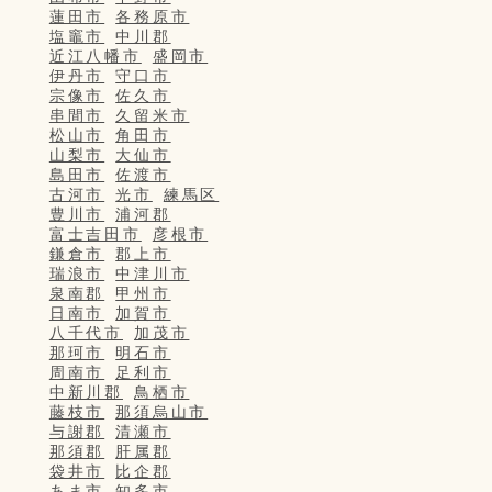
蓮田市
各務原市
塩竈市
中川郡
近江八幡市
盛岡市
伊丹市
守口市
宗像市
佐久市
串間市
久留米市
松山市
角田市
山梨市
大仙市
島田市
佐渡市
古河市
光市
練馬区
豊川市
浦河郡
富士吉田市
彦根市
鎌倉市
郡上市
瑞浪市
中津川市
泉南郡
甲州市
日南市
加賀市
八千代市
加茂市
那珂市
明石市
周南市
足利市
中新川郡
鳥栖市
藤枝市
那須烏山市
与謝郡
清瀬市
那須郡
肝属郡
袋井市
比企郡
あま市
知多市