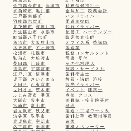
南魚沼市
訪問看護
余市郡余市町
海津市
精神保健福祉士
御前崎市
黒川郡
金属加工
税務会計
三戸郡南部町
バスドライバー
羽咋郡志賀町
柔道整復師
北茨城市
寝屋川市
代行ドライバー
丹波篠山市
水俣市
配管工
バーテンダー
結城郡八千代町
臨床検査技師
魚沼市
大阪狭山市
オフィス系
塾講師
木更津市
茅ヶ崎市
製造業
松浦市
札幌市
税務コンサルタント
弘前市
大船渡市
司書
受付
柴田郡
川崎市
その他料理店
徳島市
宇都宮市
施設・サービス系
江戸川区
横浜市
歯科衛生士
児玉郡
さいたま市
教員・講師
溶接
大田区
西東京市
観光ドライバー
世田谷区
茨木市
イベント
建築士
ふじみ野市
港区
点検
クロス
大阪市
豊中市
整骨院・接骨院受付
宮崎市
富山市
経理
岩見沢市
秩父市
製造・工場ワーク系
渋谷区
取手市
歯科助手
教習指導員
鹿児島市
宇治市
造園
名古屋市
美唄市
重機オペレーター