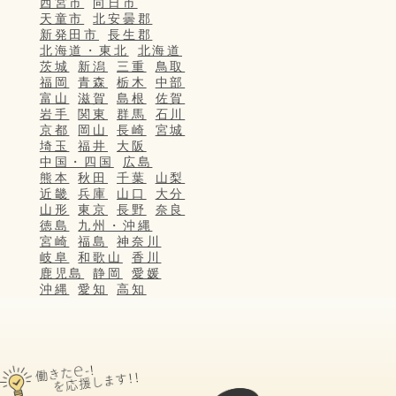
西宮市
向日市
天童市
北安曇郡
新発田市
長生郡
北海道・東北
北海道
茨城
新潟
三重
鳥取
福岡
青森
栃木
中部
富山
滋賀
島根
佐賀
岩手
関東
群馬
石川
京都
岡山
長崎
宮城
埼玉
福井
大阪
中国・四国
広島
熊本
秋田
千葉
山梨
近畿
兵庫
山口
大分
山形
東京
長野
奈良
徳島
九州・沖縄
宮崎
福島
神奈川
岐阜
和歌山
香川
鹿児島
静岡
愛媛
沖縄
愛知
高知