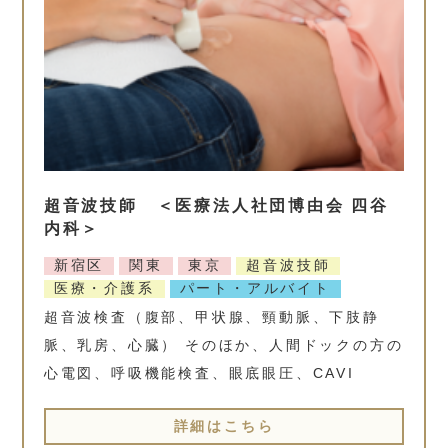
超音波技師 ＜医療法人社団博由会 四谷
内科＞
新宿区
関東
東京
超音波技師
医療・介護系
パート・アルバイト
超音波検査（腹部、甲状腺、頸動脈、下肢静
脈、乳房、心臓） そのほか、人間ドックの方の
心電図、呼吸機能検査、眼底眼圧、CAVI
詳細はこちら