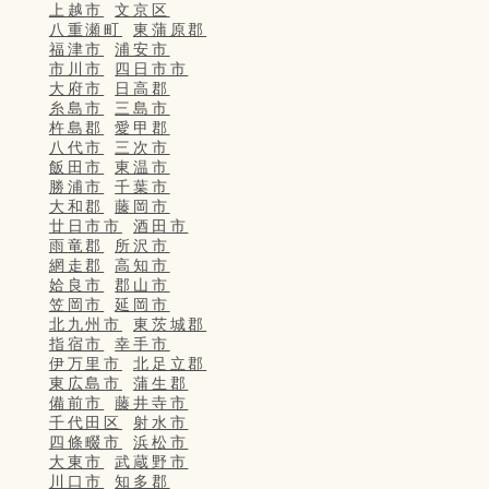
上越市
文京区
八重瀬町
東蒲原郡
福津市
浦安市
市川市
四日市市
大府市
日高郡
糸島市
三島市
杵島郡
愛甲郡
八代市
三次市
飯田市
東温市
勝浦市
千葉市
大和郡
藤岡市
廿日市市
酒田市
雨竜郡
所沢市
網走郡
高知市
姶良市
郡山市
笠岡市
延岡市
北九州市
東茨城郡
指宿市
幸手市
伊万里市
北足立郡
東広島市
蒲生郡
備前市
藤井寺市
千代田区
射水市
四條畷市
浜松市
大東市
武蔵野市
川口市
知多郡