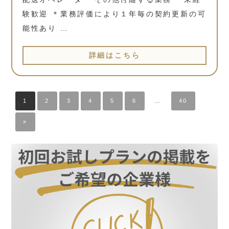
験歓迎 ＊業務評価により１年毎の契約更新の可
能性あり …
詳細はこちら
1
2
3
4
5
6
…
40
»