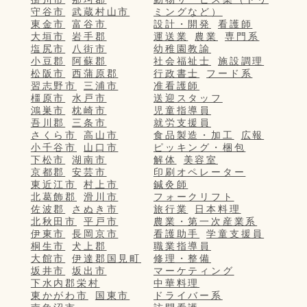
守谷市
武蔵村山市
ミングなど）
東金市
富谷市
設計・開発
看護師
大垣市
岩手郡
運送業
農業
専門系
塩尻市
八街市
幼稚園教諭
小豆郡
阿蘇郡
社会福祉士
施設調理
松阪市
西蒲原郡
行政書士
フード系
習志野市
三浦市
准看護師
橿原市
水戸市
送迎スタッフ
鴻巣市
枕崎市
児童指導員
吾川郡
三条市
就労支援員
さくら市
高山市
食品製造・加工
広報
小千谷市
山口市
ピッキング・梱包
下松市
湖南市
解体
美容室
京都郡
安芸市
印刷オペレーター
東近江市
村上市
鍼灸師
北葛飾郡
滑川市
フォークリフト
佐波郡
さぬき市
旅行業
日本料理
北秋田市
平戸市
農業・第一次産業系
伊東市
長岡京市
看護助手
学童支援員
桐生市
犬上郡
職業指導員
大館市
伊達郡国見町
修理・整備
坂井市
坂出市
マーケティング
下水内郡栄村
中華料理
東かがわ市
国東市
ドライバー系