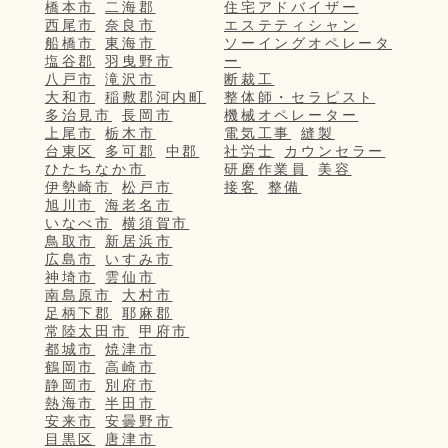
橋本市
二海郡
住宅アドバイザー
西尾市
奈良市
エステティシャン
船橋市
東海市
ソーイングオペレータ
塩谷郡
羽曳野市
ー
八戸市
滝沢市
断裁工
大和市
稲敷郡河内町
整体師・セラピスト
多治見市
長岡市
機械オペレーター
上尾市
栃木市
電気工事
縫製
台東区
多可郡
中郡
社労士
カウンセラー
ひたちなか市
研磨作業員
美容
伊勢崎市
松戸市
接客
整備
旭川市
海老名市
いなべ市
横須賀市
鳥取市
新居浜市
広島市
いすみ市
神埼市
雲仙市
南島原市
大村市
足柄下郡
耶麻郡
常陸太田市
甲府市
都城市
焼津市
鶴岡市
高崎市
静岡市
別府市
熱海市
半田市
安来市
安曇野市
目黒区
唐津市