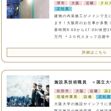
堺市
大阪
近畿
クロ
正社員
建物の内装施工がメインで主
ます！大阪府のお仕事が多数！
業時間8:00から17:00/休
万円 ＊２０代スタッフ活躍中
詳細はこちら
施設系技術職員 ＜国立大
吹田市
大阪
近畿
設
現場作業系
設備
正社員
大阪大学の施設やインフラに
既設施設の維持管理、点検評