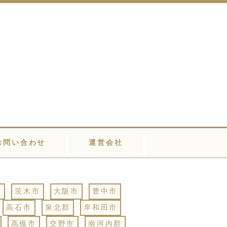
お問い合わせ
運営会社
市
茨木市
大阪市
豊中市
高石市
泉北郡
岸和田市
高槻市
交野市
南河内郡