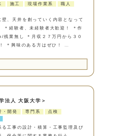
ス
施工
現場作業系
職人
に壁、天井を創っていく内容となって
 ＊経験者、未経験者大歓迎！ ＊作
憩2h/残業無し ＊月収２７万円から３０
！ ＊興味のある方はぜひ！ …
学法人 大阪大学＞
計・開発
専門系
点検
係る工事の設計・積算・工事監理及び
価、保全等に関する業務を行う。