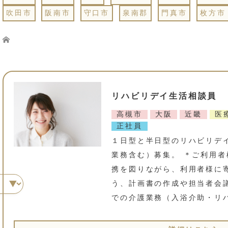
吹田市
阪南市
守口市
泉南郡
門真市
枚方市
Home
リハビリデイ生活相談員 ＜
高槻市
大阪
近畿
医
正社員
１日型と半日型のリハビリデ
業務含む）募集。 ＊ご利用
携を図りながら、利用者様に
う、計画書の作成や担当者会
での介護業務（入浴介助・リ