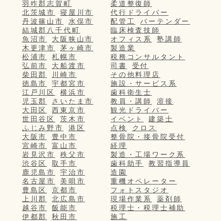
羽咋郡志賀町
柔道整復師
北茨城市
寝屋川市
代行ドライバー
丹波篠山市
水俣市
配管工
バーテンダー
結城郡八千代町
臨床検査技師
魚沼市
大阪狭山市
オフィス系
塾講師
木更津市
茅ヶ崎市
製造業
松浦市
札幌市
税務コンサルタント
弘前市
大船渡市
司書
受付
柴田郡
川崎市
その他料理店
徳島市
宇都宮市
施設・サービス系
江戸川区
横浜市
歯科衛生士
児玉郡
さいたま市
教員・講師
溶接
大田区
西東京市
観光ドライバー
世田谷区
茨木市
イベント
建築士
ふじみ野市
港区
点検
クロス
大阪市
豊中市
整骨院・接骨院受付
宮崎市
富山市
経理
岩見沢市
秩父市
製造・工場ワーク系
渋谷区
取手市
歯科助手
教習指導員
鹿児島市
宇治市
造園
名古屋市
美唄市
重機オペレーター
豊島区
京都市
フォトスタジオ
上川郡
北広島市
現場作業系
薬剤師
越谷市
飯能市
税理士・税理士補助
伊都郡
秋田市
施工