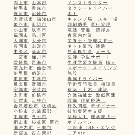
潟上市
山本郡
インストラクター
横手市
青森市
タクシードライバー
鹿角市
尼崎市
木工
大野城市
福知山市
キャンプ場・スキー場
姫路市
田辺市
調剤助手
運行管理
小山市
岐阜市
電話
警備・清掃系
福岡市
品川区
倉庫内作業
大洲市
大分市
栄養士・管理栄養士
豊岡市
山形市
ネット販売
塗装
中央区
藤沢市
児童厚生員
メール
一宮市
桶川市
医師
学生サポート
曽於郡
西海市
生涯学習支援員
職人
南九州市
仙台市
スポーツ・スイミング
斜里郡
稲沢市
施設
市原市
中津市
専属ドライバー
邑楽郡
野洲市
学術専門職員
相談員
宇部市
安芸郡
建築・土木・建設
太田市
前橋市
介護福祉士
遊戯関連
伊賀市
臼杵市
設備
作業療法士
会津若松市
板橋区
行政関連
デザイナー
小松市
北蒲原郡
技能実習生支援
平塚市
見附市
型枠大工
理学療法士
網走市
杉並区
関市
ホテルマン
瀬戸内市
三郷市
IT関連（SE・エンジ
新宿区
西白河郡
ニアetc）