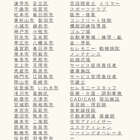
諫早市
足立区
言語聴覚士
トリマー
千曲市
佐賀市
スポーツクラブ
松本市
春日部市
販売・接客
東松山市
新潟市
コンクリート技師
小城市
越前市
機能訓練指導員
神戸市
小牧市
ゴルフ場
羽生市
玉名郡
自動車整備・修理・鈑
帯広市
八幡浜市
金・塗装
遠賀郡
春日井市
セレモニー
動物病院
厚木市
阿蘇市
メンテナンス
奄美市
恵那市
結婚式場
北上市
天理市
サービス提供責任者
恵庭市
島原市
健康施設
鳴門市
江田島市
サービス管理責任者
岡山市
長崎市
宅建士
佐世保市
いわき市
セレモニースタッフ
滝川市
葛飾区
医療・介護・調剤事務
鈴鹿市
大津市
CAD/CAM
宿泊施設
宮城郡
南相馬市
美容師・理容師
本宮市
高萩市
放射線技師
鹿沼市
熊本市
不動産関連
保健師
橋本市
二海郡
住宅アドバイザー
西尾市
奈良市
エステティシャン
船橋市
東海市
ソーイングオペレータ
塩谷郡
羽曳野市
ー