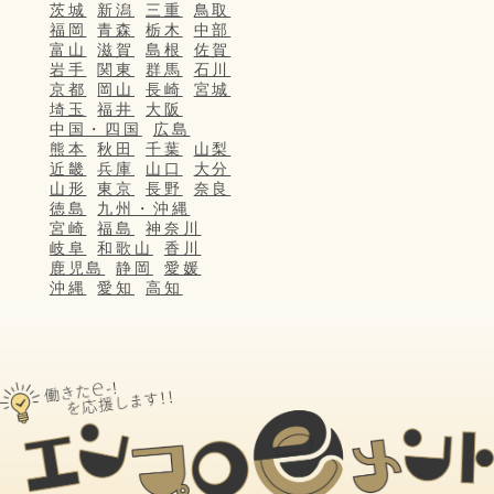
茨城
新潟
三重
鳥取
福岡
青森
栃木
中部
富山
滋賀
島根
佐賀
岩手
関東
群馬
石川
京都
岡山
長崎
宮城
埼玉
福井
大阪
中国・四国
広島
熊本
秋田
千葉
山梨
近畿
兵庫
山口
大分
山形
東京
長野
奈良
徳島
九州・沖縄
宮崎
福島
神奈川
岐阜
和歌山
香川
鹿児島
静岡
愛媛
沖縄
愛知
高知