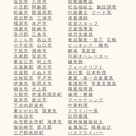
塩尻市
八街市
幼稚園教諭
小豆郡
阿蘇郡
社会福祉士
施設調理
松阪市
西蒲原郡
行政書士
フード系
習志野市
三浦市
准看護師
橿原市
水戸市
送迎スタッフ
鴻巣市
枕崎市
児童指導員
吾川郡
三条市
就労支援員
さくら市
高山市
食品製造・加工
広報
小千谷市
山口市
ピッキング・梱包
下松市
湖南市
解体
美容室
京都郡
安芸市
印刷オペレーター
東近江市
村上市
鍼灸師
北葛飾郡
滑川市
フォークリフト
佐波郡
さぬき市
旅行業
日本料理
北秋田市
平戸市
農業・第一次産業系
伊東市
長岡京市
看護助手
学童支援員
桐生市
犬上郡
職業指導員
大館市
伊達郡国見町
修理・整備
坂井市
坂出市
マーケティング
下水内郡栄村
中華料理
東かがわ市
国東市
ドライバー系
南魚沼市
訪問看護
余市郡余市町
海津市
精神保健福祉士
御前崎市
黒川郡
金属加工
税務会計
三戸郡南部町
バスドライバー