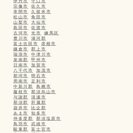
伊丹市
守口市
宗像市
佐久市
串間市
久留米市
松山市
角田市
山梨市
大仙市
島田市
佐渡市
古河市
光市
練馬区
豊川市
浦河郡
富士吉田市
彦根市
鎌倉市
郡上市
瑞浪市
中津川市
泉南郡
甲州市
日南市
加賀市
八千代市
加茂市
那珂市
明石市
周南市
足利市
中新川郡
鳥栖市
藤枝市
那須烏山市
与謝郡
清瀬市
那須郡
肝属郡
袋井市
比企郡
あま市
知多市
仲多度郡
那須塩原市
鳥羽市
武雄市
駿東郡
富士宮市