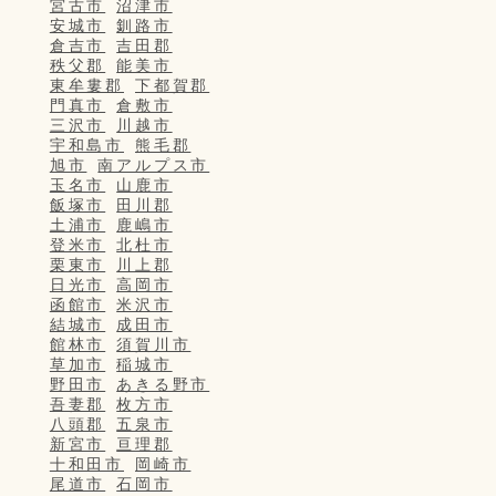
宮古市
沼津市
安城市
釧路市
倉吉市
吉田郡
秩父郡
能美市
東牟婁郡
下都賀郡
門真市
倉敷市
三沢市
川越市
宇和島市
熊毛郡
旭市
南アルプス市
玉名市
山鹿市
飯塚市
田川郡
土浦市
鹿嶋市
登米市
北杜市
栗東市
川上郡
日光市
高岡市
函館市
米沢市
結城市
成田市
館林市
須賀川市
草加市
稲城市
野田市
あきる野市
吾妻郡
枚方市
八頭郡
五泉市
新宮市
亘理郡
十和田市
岡崎市
尾道市
石岡市