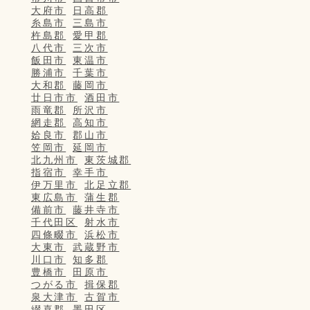
大府市
日高郡
糸島市
三島市
杵島郡
愛甲郡
八代市
三次市
飯田市
東温市
勝浦市
千葉市
大和郡
藤岡市
廿日市市
酒田市
雨竜郡
所沢市
網走郡
高知市
姶良市
郡山市
笠岡市
延岡市
北九州市
東茨城郡
指宿市
幸手市
伊万里市
北足立郡
東広島市
蒲生郡
備前市
藤井寺市
千代田区
射水市
四條畷市
浜松市
大東市
武蔵野市
川口市
知多郡
豊橋市
田原市
つがる市
揖保郡
泉大津市
古賀市
綴喜郡
墨田区