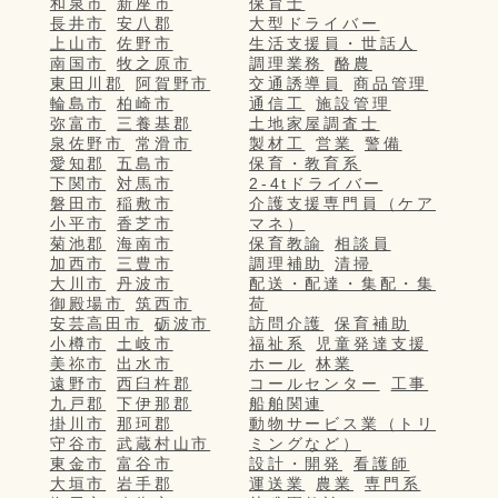
和泉市
新座市
保育士
長井市
安八郡
大型ドライバー
上山市
佐野市
生活支援員・世話人
南国市
牧之原市
調理業務
酪農
東田川郡
阿賀野市
交通誘導員
商品管理
輪島市
柏崎市
通信工
施設管理
弥富市
三養基郡
土地家屋調査士
泉佐野市
常滑市
製材工
営業
警備
愛知郡
五島市
保育・教育系
下関市
対馬市
2-4tドライバー
磐田市
稲敷市
介護支援専門員（ケア
小平市
香芝市
マネ）
菊池郡
海南市
保育教諭
相談員
加西市
三豊市
調理補助
清掃
大川市
丹波市
配送・配達・集配・集
御殿場市
筑西市
荷
安芸高田市
砺波市
訪問介護
保育補助
小樽市
土岐市
福祉系
児童発達支援
美祢市
出水市
ホール
林業
遠野市
西臼杵郡
コールセンター
工事
九戸郡
下伊那郡
船舶関連
掛川市
那珂郡
動物サービス業（トリ
守谷市
武蔵村山市
ミングなど）
東金市
富谷市
設計・開発
看護師
大垣市
岩手郡
運送業
農業
専門系