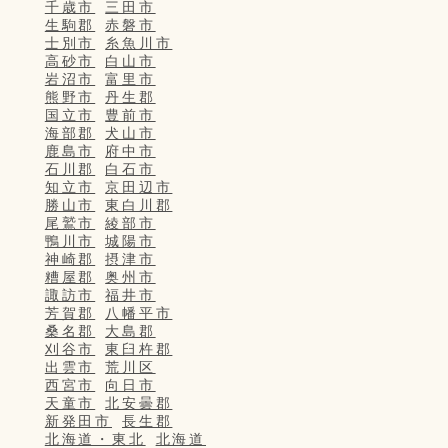
千歳市
三田市
生駒郡
赤磐市
士別市
糸魚川市
高砂市
白山市
岩沼市
富里市
熊野市
丹生郡
国立市
豊前市
海部郡
犬山市
鹿島市
府中市
石川郡
白石市
知立市
京田辺市
勝山市
東白川郡
尾鷲市
綾部市
鴨川市
城陽市
神崎郡
摂津市
糟屋郡
奥州市
諏訪市
福井市
芳賀郡
八幡平市
桑名郡
大島郡
刈谷市
東臼杵郡
出雲市
荒川区
西宮市
向日市
天童市
北安曇郡
新発田市
長生郡
北海道・東北
北海道