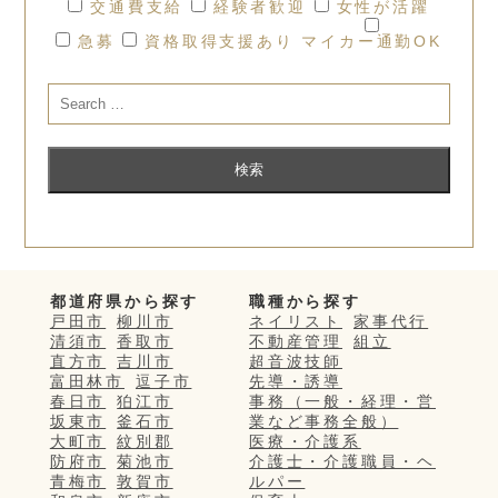
交通費支給
経験者歓迎
女性が活躍
急募
資格取得支援あり
マイカー通勤OK
都道府県から探す
職種から探す
戸田市
柳川市
ネイリスト
家事代行
清須市
香取市
不動産管理
組立
直方市
吉川市
超音波技師
富田林市
逗子市
先導・誘導
春日市
狛江市
事務（一般・経理・営
坂東市
釜石市
業など事務全般）
大町市
紋別郡
医療・介護系
防府市
菊池市
介護士・介護職員・ヘ
青梅市
敦賀市
ルパー