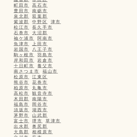
町田市
高石市
豊田市
南砺市
泉北郡
双葉郡
紫波郡
中野区
津市
松江市
長久手市
石巻市
大沼郡
袖ケ浦市
阿南市
魚津市
上田市
岩国市
八王子市
駒ヶ根市
羽島市
岸和田市
岩倉市
十日町市
養父市
南さつま市
福山市
松原市
江東区
熊谷市
花巻市
柏原市
丸亀市
高松市
観音寺市
木田郡
南陽市
福島市
岡谷市
須坂市
湖西市
茅野市
山武郡
富士市
堺市
草津市
出水郡
奥尻郡
大島郡
相模原市