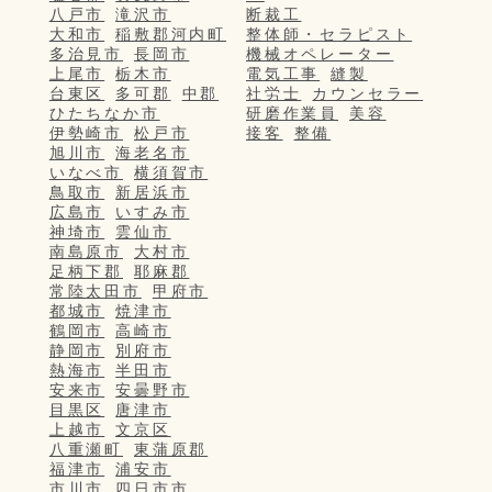
八戸市
滝沢市
断裁工
大和市
稲敷郡河内町
整体師・セラピスト
多治見市
長岡市
機械オペレーター
上尾市
栃木市
電気工事
縫製
台東区
多可郡
中郡
社労士
カウンセラー
ひたちなか市
研磨作業員
美容
伊勢崎市
松戸市
接客
整備
旭川市
海老名市
いなべ市
横須賀市
鳥取市
新居浜市
広島市
いすみ市
神埼市
雲仙市
南島原市
大村市
足柄下郡
耶麻郡
常陸太田市
甲府市
都城市
焼津市
鶴岡市
高崎市
静岡市
別府市
熱海市
半田市
安来市
安曇野市
目黒区
唐津市
上越市
文京区
八重瀬町
東蒲原郡
福津市
浦安市
市川市
四日市市