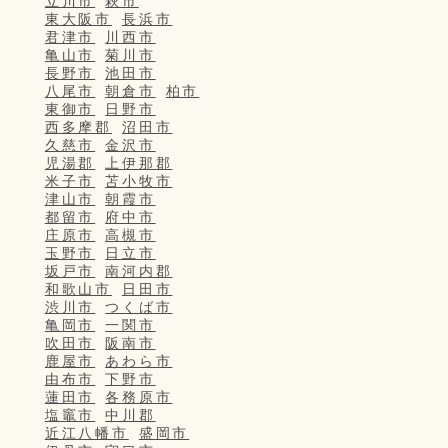
立川市
萩市
東大阪市
長浜市
君津市
川西市
亀山市
菊川市
長野市
池田市
八尾市
朝倉市
柏市
東御市
日野市
西多摩郡
沼田市
久慈市
金沢市
児湯郡
上伊那郡
米子市
苫小牧市
津山市
朝霞市
都留市
府中市
庄原市
高槻市
玉野市
日立市
坂戸市
南河内郡
和歌山市
日田市
渋川市
つくば市
亀岡市
一関市
吹田市
阪南市
鹿屋市
あわら市
由布市
下野市
蓮田市
各務原市
塩竈市
中川郡
近江八幡市
盛岡市