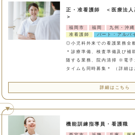
正・准看護師 ＜医療法人
＞
福岡市
福岡
九州・沖縄
准看護師
パート・アルバ
◎小児科外来での看護業務全
＊診療準備、検査準備及び補助
随する業務、院内清掃 ※電子
タイムも同時募集＊ （詳細は
詳細はこちら
機能訓練指導員・看護職 ＜
西宮市
近畿
兵庫
医