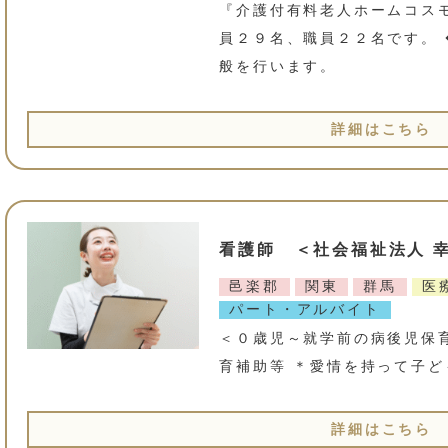
『介護付有料老人ホームコス
員２９名、職員２２名です。
般を行います。
詳細はこちら
看護師 ＜社会福祉法人 
邑楽郡
関東
群馬
医
パート・アルバイト
＜０歳児～就学前の病後児保
育補助等 ＊愛情を持って子
詳細はこちら