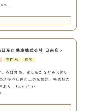
.com…
宮崎日産自動車株式会社 日南店＞
専門系
接客
客、応対業務、電話応対などをお願い
ムの清掃や社内売上の伝票類、帳票類の
 https://ni-
p/ …