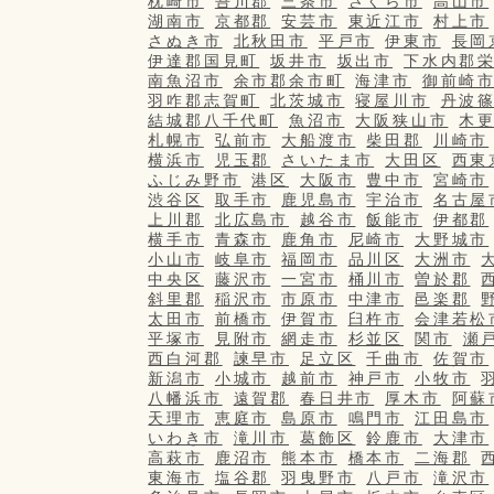
枕崎市
吾川郡
三条市
さくら市
高山市
湖南市
京都郡
安芸市
東近江市
村上市
さぬき市
北秋田市
平戸市
伊東市
長岡
伊達郡国見町
坂井市
坂出市
下水内郡
南魚沼市
余市郡余市町
海津市
御前崎
羽咋郡志賀町
北茨城市
寝屋川市
丹波
結城郡八千代町
魚沼市
大阪狭山市
木
札幌市
弘前市
大船渡市
柴田郡
川崎市
横浜市
児玉郡
さいたま市
大田区
西東
ふじみ野市
港区
大阪市
豊中市
宮崎市
渋谷区
取手市
鹿児島市
宇治市
名古屋
上川郡
北広島市
越谷市
飯能市
伊都郡
横手市
青森市
鹿角市
尼崎市
大野城市
小山市
岐阜市
福岡市
品川区
大洲市
中央区
藤沢市
一宮市
桶川市
曽於郡
斜里郡
稲沢市
市原市
中津市
邑楽郡
太田市
前橋市
伊賀市
臼杵市
会津若松
平塚市
見附市
網走市
杉並区
関市
瀬
西白河郡
諫早市
足立区
千曲市
佐賀市
新潟市
小城市
越前市
神戸市
小牧市
八幡浜市
遠賀郡
春日井市
厚木市
阿蘇
天理市
恵庭市
島原市
鳴門市
江田島市
いわき市
滝川市
葛飾区
鈴鹿市
大津市
高萩市
鹿沼市
熊本市
橋本市
二海郡
東海市
塩谷郡
羽曳野市
八戸市
滝沢市