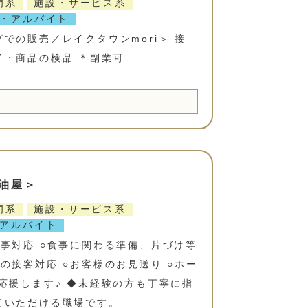
門系
施設・サービス系
・アルバイト
での販売／レイクタウンmori＞ 接
イ・商品の検品 ＊副業可
油屋＞
門系
施設・サービス系
アルバイト
事対応 ○食事に関わる準備、片づけ等
の接客対応 ○お客様のお見送り ○ホー
応援します♪ ◆未経験の方も丁寧に指
ていただける職場です。