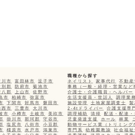
職種から探す
吉川市
富田林市
逗子市
ネイリスト
家事代行
不動産
紋別郡
防府市
菊池市
事務（一般・経理・営業など
安八郡
上山市
佐野市
介護士・介護職員・ヘルパー
島市
柏崎市
弥富市
生活支援員・世話人
調理業
市
下関市
対馬市
磐田市
施設管理
土地家屋調査士
製
加西市
三豊市
大川市
2-4tドライバー
介護支援専
波市
小樽市
土岐市
美祢市
調理補助
清掃
配送・配達・
郡
掛川市
那珂郡
守谷市
児童発達支援
ホール
林業
郡
塩尻市
八街市
小豆郡
動物サービス業（トリミング
市
橿原市
水戸市
鴻巣市
専門系
幼稚園教諭
社会福祉