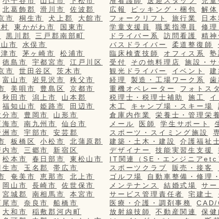
小千谷市
山口市
下松市
准看護師
送迎スタッフ
児童
北葛飾郡
滑川市
佐波郡
広報
ピッキング・梱包
解体
京市
桐生市
犬上郡
大館市
フォークリフト
旅行業
日本
栄村
東かがわ市
国東市
学童支援員
職業指導員
修理
市
黒川郡
三戸郡南部町
ドライバー系
訪問看護
精神
篠山市
水俣市
バスドライバー
柔道整復師
更津市
茅ヶ崎市
松浦市
臨床検査技師
オフィス系
塾
徳島市
宇都宮市
江戸川区
受付
その他料理店
施設・サ
京市
世田谷区
茨木市
観光ドライバー
イベント
建
富山市
岩見沢市
秩父市
経理
製造・工場ワーク系
歯
市
美唄市
豊島区
京都市
重機オペレーター
フォトス
秋田市
潟上市
山本郡
税理士・税理士補助
施工
イ
福知山市
姫路市
田辺市
木工
キャンプ場・スキー場
大分市
豊岡市
山形市
倉庫内作業
栄養士・管理栄
西海市
南九州市
仙台市
メール
医師
学生サポート
野洲市
宇部市
安芸郡
スポーツ・スイミング施設
市
板橋区
小松市
北蒲原郡
建築・土木・建設
介護福祉
戸内市
三郷市
新宿区
デザイナー
技能実習生支援
松本市
春日部市
東松山市
IT関連（SE・エンジニアetc
羽生市
玉名郡
帯広市
スポーツクラブ
販売・接客
市
奄美市
恵那市
北上市
ゴルフ場
自動車整備・修理
岡山市
長崎市
佐世保市
メンテナンス
結婚式場
サー
宮城郡
南相馬市
本宮市
サービス管理責任者
宅建士
西尾市
奈良市
船橋市
医療・介護・調剤事務
CAD
大和市
稲敷郡河内町
放射線技師
不動産関連
保健