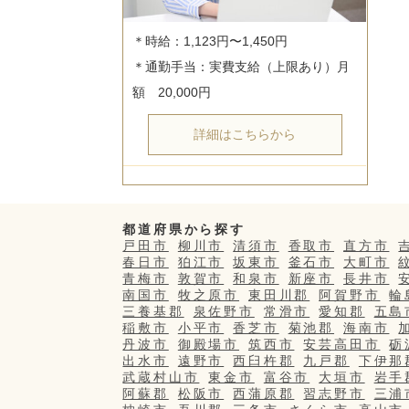
＊時給：1,123円〜1,450円

＊通勤手当：実費支給（上限あり）月
詳細はこちらから
都道府県から探す
戸田市
柳川市
清須市
香取市
直方市
春日市
狛江市
坂東市
釜石市
大町市
青梅市
敦賀市
和泉市
新座市
長井市
南国市
牧之原市
東田川郡
阿賀野市
輪
三養基郡
泉佐野市
常滑市
愛知郡
五島
稲敷市
小平市
香芝市
菊池郡
海南市
丹波市
御殿場市
筑西市
安芸高田市
砺
出水市
遠野市
西臼杵郡
九戸郡
下伊那
武蔵村山市
東金市
富谷市
大垣市
岩手
阿蘇郡
松阪市
西蒲原郡
習志野市
三浦