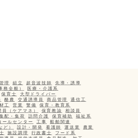
管理
組立
超音波技師
先導・誘導
事務全般）
医療・介護系
保育士
大型ドライバー
務
酪農
交通誘導員
商品管理
通信工
材工
営業
警備
保育・教育系
門員（ケアマネ）
保育教諭
相談員
集配・集荷
訪問介護
保育補助
福祉系
コールセンター
工事
船舶関連
など）
設計・開発
看護師
運送業
農業
士
施設調理
行政書士
フード系