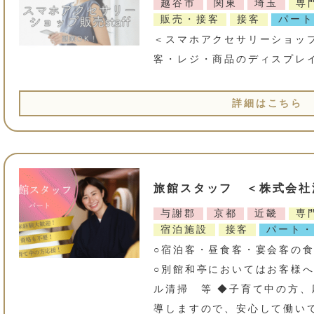
越谷市
関東
埼玉
専
販売・接客
接客
パート
＜スマホアクセサリーショップ
客・レジ・商品のディスプレ
詳細はこちら
旅館スタッフ ＜株式会社
与謝郡
京都
近畿
専
宿泊施設
接客
パート・
○宿泊客・昼食客・宴会客の食
○別館和亭においてはお客様へ
ル清掃 等 ◆子育て中の方、
導しますので、安心して働い