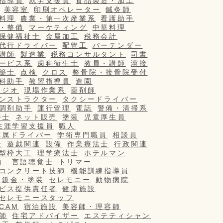
指導員
就労支援員
食品製造・加工
美容室
印刷オペレーター
鍼灸師
料理
農業・第一次産業系
看護助手
・整備
マーケティング
中華料理
保健福祉士
金属加工
税務会計
代行ドライバー
配管工
バーテンダー
講師
製造業
税務コンサルタント
司書
ービス系
歯科衛生士
教員・講師
溶接
築士
点検
クロス
整骨院・接骨院受付
科助手
教習指導員
造園
タジオ
現場作業系
薬剤師
ンストラクター
タクシードライバー
調剤助手
運行管理
電話
警備・清掃系
養士
ネット販売
塗装
児童厚生員
生涯学習支援員
職人
専属ドライバー
学術専門職員
相談員
士
遊戯関連
設備
作業療法士
行政関連
型枠大工
理学療法士
ホテルマン
）
言語聴覚士
トリマー
コンクリート技師
機能訓練指導員
・鈑金・塗装
セレモニー
動物病院
ビス提供責任者
健康施設
セレモニースタッフ
/CAM
宿泊施設
美容師・理容師
師
住宅アドバイザー
エステティシャン