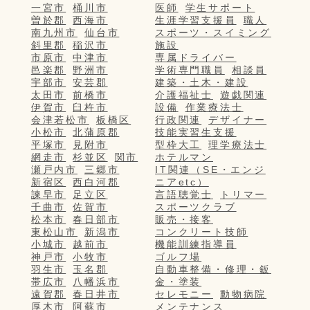
一宮市
桶川市
医師
学生サポート
曽於郡
西海市
生涯学習支援員
職人
南九州市
仙台市
スポーツ・スイミング
斜里郡
稲沢市
施設
市原市
中津市
専属ドライバー
邑楽郡
野洲市
学術専門職員
相談員
宇部市
安芸郡
建築・土木・建設
太田市
前橋市
介護福祉士
遊戯関連
伊賀市
臼杵市
設備
作業療法士
会津若松市
板橋区
行政関連
デザイナー
小松市
北蒲原郡
技能実習生支援
平塚市
見附市
型枠大工
理学療法士
網走市
杉並区
関市
ホテルマン
瀬戸内市
三郷市
IT関連（SE・エンジ
新宿区
西白河郡
ニアetc）
諫早市
足立区
言語聴覚士
トリマー
千曲市
佐賀市
スポーツクラブ
松本市
春日部市
販売・接客
東松山市
新潟市
コンクリート技師
小城市
越前市
機能訓練指導員
神戸市
小牧市
ゴルフ場
羽生市
玉名郡
自動車整備・修理・鈑
帯広市
八幡浜市
金・塗装
遠賀郡
春日井市
セレモニー
動物病院
厚木市
阿蘇市
メンテナンス