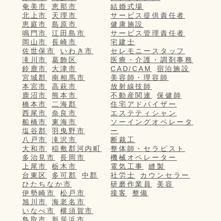
奄美市
恵那市
結婚式場
北上市
天理市
サービス提供責任者
恵庭市
島原市
健康施設
鳴門市
江田島市
サービス管理責任者
岡山市
長崎市
宅建士
佐世保市
いわき市
セレモニースタッフ
滝川市
葛飾区
医療・介護・調剤事務
鈴鹿市
大津市
CAD/CAM
宿泊施設
宮城郡
南相馬市
美容師・理容師
本宮市
高萩市
放射線技師
鹿沼市
熊本市
不動産関連
保健師
橋本市
二海郡
住宅アドバイザー
西尾市
奈良市
エステティシャン
船橋市
東海市
ソーイングオペレータ
塩谷郡
羽曳野市
ー
八戸市
滝沢市
断裁工
大和市
稲敷郡河内町
整体師・セラピスト
多治見市
長岡市
機械オペレーター
上尾市
栃木市
電気工事
縫製
台東区
多可郡
中郡
社労士
カウンセラー
ひたちなか市
研磨作業員
美容
伊勢崎市
松戸市
接客
整備
旭川市
海老名市
いなべ市
横須賀市
鳥取市
新居浜市