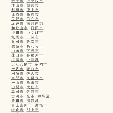
米子市
苫小牧市
津山市
朝霞市
都留市
府中市
庄原市
高槻市
玉野市
日立市
坂戸市
南河内郡
和歌山市
日田市
渋川市
つくば市
亀岡市
一関市
吹田市
阪南市
鹿屋市
あわら市
由布市
下野市
蓮田市
各務原市
塩竈市
中川郡
近江八幡市
盛岡市
伊丹市
守口市
宗像市
佐久市
串間市
久留米市
松山市
角田市
山梨市
大仙市
島田市
佐渡市
古河市
光市
練馬区
豊川市
浦河郡
富士吉田市
彦根市
鎌倉市
郡上市