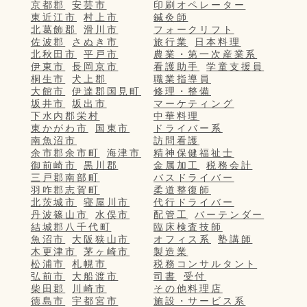
京都郡
安芸市
印刷オペレーター
東近江市
村上市
鍼灸師
北葛飾郡
滑川市
フォークリフト
佐波郡
さぬき市
旅行業
日本料理
北秋田市
平戸市
農業・第一次産業系
伊東市
長岡京市
看護助手
学童支援員
桐生市
犬上郡
職業指導員
大館市
伊達郡国見町
修理・整備
坂井市
坂出市
マーケティング
下水内郡栄村
中華料理
東かがわ市
国東市
ドライバー系
南魚沼市
訪問看護
余市郡余市町
海津市
精神保健福祉士
御前崎市
黒川郡
金属加工
税務会計
三戸郡南部町
バスドライバー
羽咋郡志賀町
柔道整復師
北茨城市
寝屋川市
代行ドライバー
丹波篠山市
水俣市
配管工
バーテンダー
結城郡八千代町
臨床検査技師
魚沼市
大阪狭山市
オフィス系
塾講師
木更津市
茅ヶ崎市
製造業
松浦市
札幌市
税務コンサルタント
弘前市
大船渡市
司書
受付
柴田郡
川崎市
その他料理店
徳島市
宇都宮市
施設・サービス系