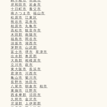
駒ヶ根市
羽島市
岸和田市
岩倉市
十日町市
養父市
南さつま市
福山市
松原市
江東区
熊谷市
花巻市
柏原市
丸亀市
高松市
観音寺市
木田郡
南陽市
福島市
岡谷市
須坂市
湖西市
茅野市
山武郡
富士市
堺市
草津市
出水郡
奥尻郡
大島郡
相模原市
立川市
萩市
東大阪市
長浜市
君津市
川西市
亀山市
菊川市
長野市
池田市
八尾市
朝倉市
柏市
東御市
日野市
西多摩郡
沼田市
久慈市
金沢市
児湯郡
上伊那郡