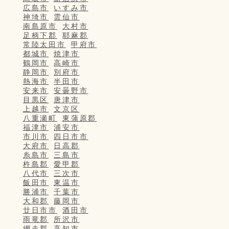
広島市
いすみ市
神埼市
雲仙市
南島原市
大村市
足柄下郡
耶麻郡
常陸太田市
甲府市
都城市
焼津市
鶴岡市
高崎市
静岡市
別府市
熱海市
半田市
安来市
安曇野市
目黒区
唐津市
上越市
文京区
八重瀬町
東蒲原郡
福津市
浦安市
市川市
四日市市
大府市
日高郡
糸島市
三島市
杵島郡
愛甲郡
八代市
三次市
飯田市
東温市
勝浦市
千葉市
大和郡
藤岡市
廿日市市
酒田市
雨竜郡
所沢市
網走郡
高知市