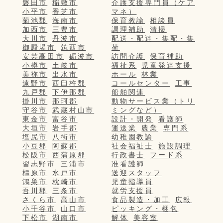
磐田市
稲敷市
介護支援専門員（ケア
小平市
香芝市
マネ）
菊池郡
海南市
保育教諭
相談員
加西市
三豊市
調理補助
清掃
大川市
丹波市
配送・配達・集配・集
御殿場市
筑西市
荷
安芸高田市
砺波市
訪問介護
保育補助
小樽市
土岐市
福祉系
児童発達支援
美祢市
出水市
ホール
林業
遠野市
西臼杵郡
コールセンター
工事
九戸郡
下伊那郡
船舶関連
掛川市
那珂郡
動物サービス業（トリ
守谷市
武蔵村山市
ミングなど）
東金市
富谷市
設計・開発
看護師
大垣市
岩手郡
運送業
農業
専門系
塩尻市
八街市
幼稚園教諭
小豆郡
阿蘇郡
社会福祉士
施設調理
松阪市
西蒲原郡
行政書士
フード系
習志野市
三浦市
准看護師
橿原市
水戸市
送迎スタッフ
鴻巣市
枕崎市
児童指導員
吾川郡
三条市
就労支援員
さくら市
高山市
食品製造・加工
広報
小千谷市
山口市
ピッキング・梱包
下松市
湖南市
解体
美容室