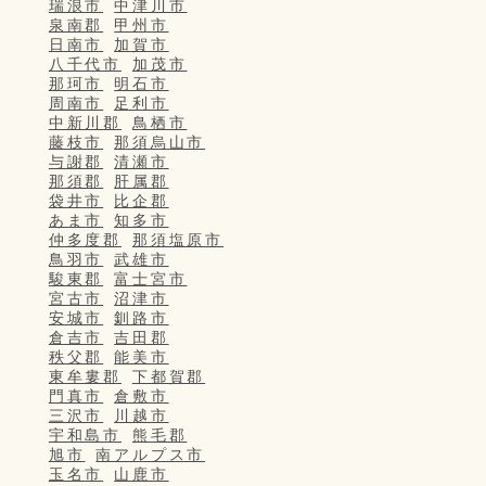
瑞浪市
中津川市
泉南郡
甲州市
日南市
加賀市
八千代市
加茂市
那珂市
明石市
周南市
足利市
中新川郡
鳥栖市
藤枝市
那須烏山市
与謝郡
清瀬市
那須郡
肝属郡
袋井市
比企郡
あま市
知多市
仲多度郡
那須塩原市
鳥羽市
武雄市
駿東郡
富士宮市
宮古市
沼津市
安城市
釧路市
倉吉市
吉田郡
秩父郡
能美市
東牟婁郡
下都賀郡
門真市
倉敷市
三沢市
川越市
宇和島市
熊毛郡
旭市
南アルプス市
玉名市
山鹿市