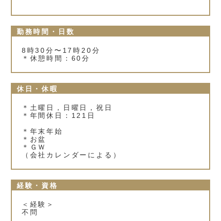
勤務時間・日数
8時30分〜17時20分
＊休憩時間：60分
休日・休暇
＊土曜日，日曜日，祝日
＊年間休日：121日
＊年末年始
＊お盆
＊ＧＷ
（会社カレンダーによる）
経験・資格
＜経験＞
不問