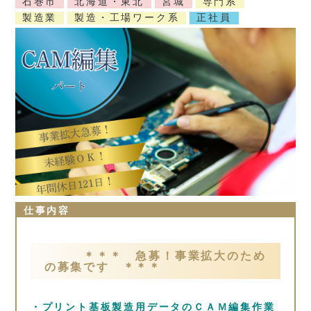
石巻市
北海道・東北
宮城
専門系
製造業
製造・工場ワーク系
正社員
仕事内容
＊＊＊ 急募！事業拡大のため
の募集です ＊＊＊
・プリント基板製造用データのＣＡＭ編集作業