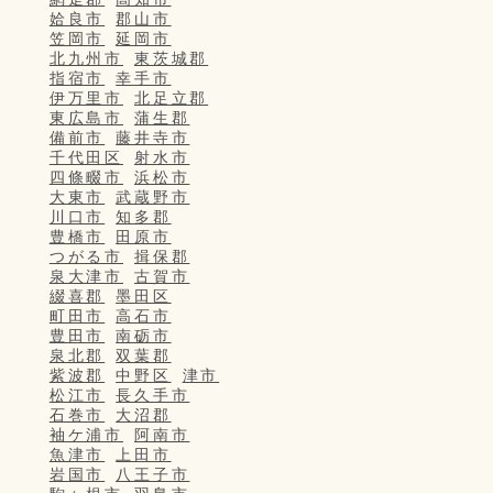
姶良市
郡山市
笠岡市
延岡市
北九州市
東茨城郡
指宿市
幸手市
伊万里市
北足立郡
東広島市
蒲生郡
備前市
藤井寺市
千代田区
射水市
四條畷市
浜松市
大東市
武蔵野市
川口市
知多郡
豊橋市
田原市
つがる市
揖保郡
泉大津市
古賀市
綴喜郡
墨田区
町田市
高石市
豊田市
南砺市
泉北郡
双葉郡
紫波郡
中野区
津市
松江市
長久手市
石巻市
大沼郡
袖ケ浦市
阿南市
魚津市
上田市
岩国市
八王子市