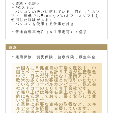
＜資格・免許＞
＊PCスキル
・パソコンの扱いに慣れている（何かしらのソ
フト、最低でもExcelなどのオフィスソフトを
使用した経験がある）
・パソコンを使用する仕事が好き
＊普通自動車免許（ＡＴ限定可）：必須
待遇
＊雇用保険，労災保険，健康保険，厚生年金
☆国内に５拠点目の工場を建設中。中
国とベトナムにも計５工場が生産稼働
中で、日本だけではなく東南アジア、
欧米の多くのお客様とお取引いただい
ているグローバルカンパニー、株式会
社メイコーの１００％子会社です。
☆売り上げは毎年右肩上がりで、将来
的にも安定しており、長く安心して働
いて頂けます。
☆業務に必要な資格の取得など、スキ
ルアップを応援、支援しています。
☆三陸道の石巻港ＩＣから３ｋｍ、車