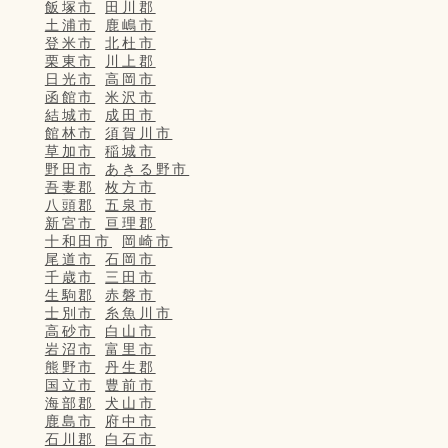
飯塚市
田川郡
土浦市
鹿嶋市
登米市
北杜市
栗東市
川上郡
日光市
高岡市
函館市
米沢市
結城市
成田市
館林市
須賀川市
草加市
稲城市
野田市
あきる野市
吾妻郡
枚方市
八頭郡
五泉市
新宮市
亘理郡
十和田市
岡崎市
尾道市
石岡市
千歳市
三田市
生駒郡
赤磐市
士別市
糸魚川市
高砂市
白山市
岩沼市
富里市
熊野市
丹生郡
国立市
豊前市
海部郡
犬山市
鹿島市
府中市
石川郡
白石市