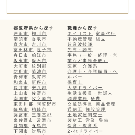
都道府県から探す
職種から探す
戸田市
柳川市
ネイリスト
家事代行
清須市
香取市
不動産管理
組立
直方市
吉川市
超音波技師
富田林市
逗子市
先導・誘導
春日市
狛江市
事務（一般・経理・営
坂東市
釜石市
業など事務全般）
大町市
紋別郡
医療・介護系
防府市
菊池市
介護士・介護職員・ヘ
青梅市
敦賀市
ルパー
和泉市
新座市
保育士
長井市
安八郡
大型ドライバー
上山市
佐野市
生活支援員・世話人
南国市
牧之原市
調理業務
酪農
東田川郡
阿賀野市
交通誘導員
商品管理
輪島市
柏崎市
通信工
施設管理
弥富市
三養基郡
土地家屋調査士
泉佐野市
常滑市
製材工
営業
警備
愛知郡
五島市
保育・教育系
下関市
対馬市
2-4tドライバー