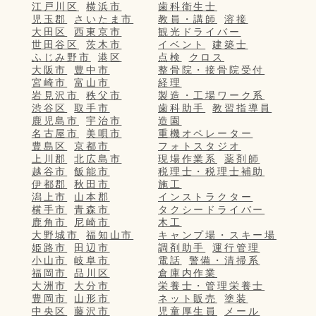
江戸川区
横浜市
歯科衛生士
児玉郡
さいたま市
教員・講師
溶接
大田区
西東京市
観光ドライバー
世田谷区
茨木市
イベント
建築士
ふじみ野市
港区
点検
クロス
大阪市
豊中市
整骨院・接骨院受付
宮崎市
富山市
経理
岩見沢市
秩父市
製造・工場ワーク系
渋谷区
取手市
歯科助手
教習指導員
鹿児島市
宇治市
造園
名古屋市
美唄市
重機オペレーター
豊島区
京都市
フォトスタジオ
上川郡
北広島市
現場作業系
薬剤師
越谷市
飯能市
税理士・税理士補助
伊都郡
秋田市
施工
潟上市
山本郡
インストラクター
横手市
青森市
タクシードライバー
鹿角市
尼崎市
木工
大野城市
福知山市
キャンプ場・スキー場
姫路市
田辺市
調剤助手
運行管理
小山市
岐阜市
電話
警備・清掃系
福岡市
品川区
倉庫内作業
大洲市
大分市
栄養士・管理栄養士
豊岡市
山形市
ネット販売
塗装
中央区
藤沢市
児童厚生員
メール