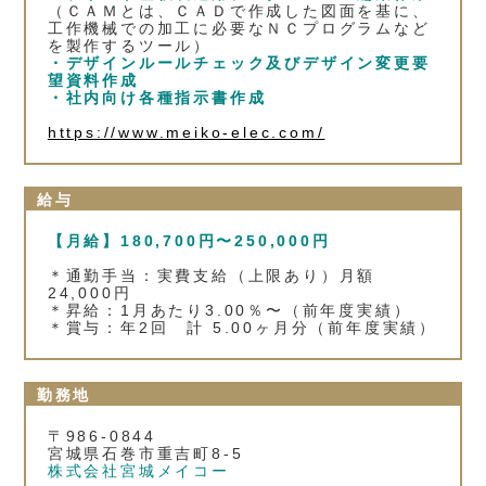
（ＣＡＭとは、ＣＡＤで作成した図面を基に、
工作機械での加工に必要なＮＣプログラムなど
を製作するツール）
・デザインルールチェック及びデザイン変更要
望資料作成
・社内向け各種指示書作成
https://www.meiko-elec.com/
給与
【月給】180,700円〜250,000円
＊通勤手当：実費支給（上限あり）月額
24,000円
＊昇給：1月あたり3.00％〜（前年度実績）
＊賞与：年2回 計 5.00ヶ月分（前年度実績）
勤務地
〒986-0844
宮城県石巻市重吉町8-5
株式会社宮城メイコー