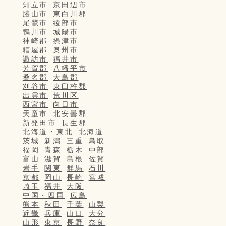
知立市
京田辺市
勝山市
東白川郡
尾鷲市
綾部市
鴨川市
城陽市
神崎郡
摂津市
糟屋郡
奥州市
諏訪市
福井市
芳賀郡
八幡平市
桑名郡
大島郡
刈谷市
東臼杵郡
出雲市
荒川区
西宮市
向日市
天童市
北安曇郡
新発田市
長生郡
北海道・東北
北海道
茨城
新潟
三重
鳥取
福岡
青森
栃木
中部
富山
滋賀
島根
佐賀
岩手
関東
群馬
石川
京都
岡山
長崎
宮城
埼玉
福井
大阪
中国・四国
広島
熊本
秋田
千葉
山梨
近畿
兵庫
山口
大分
山形
東京
長野
奈良