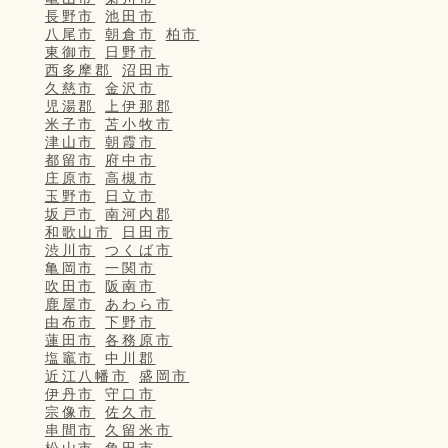
長野市
池田市
八尾市
朝倉市
柏市
東御市
日野市
西多摩郡
沼田市
久慈市
金沢市
児湯郡
上伊那郡
米子市
苫小牧市
津山市
朝霞市
都留市
府中市
庄原市
高槻市
玉野市
日立市
坂戸市
南河内郡
和歌山市
日田市
渋川市
つくば市
亀岡市
一関市
吹田市
阪南市
鹿屋市
あわら市
由布市
下野市
蓮田市
各務原市
塩竈市
中川郡
近江八幡市
盛岡市
伊丹市
守口市
宗像市
佐久市
串間市
久留米市