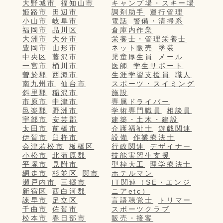
大野城市
福知山市
キャンプ場・スキー場
姫路市
田辺市
調剤助手
運行管理
小山市
岐阜市
電話
警備・清掃系
福岡市
品川区
倉庫内作業
大洲市
大分市
栄養士・管理栄養士
豊岡市
山形市
ネット販売
塗装
中央区
藤沢市
児童厚生員
メール
一宮市
桶川市
医師
学生サポート
曽於郡
西海市
生涯学習支援員
職人
南九州市
仙台市
スポーツ・スイミング
斜里郡
稲沢市
施設
市原市
中津市
専属ドライバー
邑楽郡
野洲市
学術専門職員
相談員
宇部市
安芸郡
建築・土木・建設
太田市
前橋市
介護福祉士
遊戯関連
伊賀市
臼杵市
設備
作業療法士
会津若松市
板橋区
行政関連
デザイナー
小松市
北蒲原郡
技能実習生支援
平塚市
見附市
型枠大工
理学療法士
網走市
杉並区
関市
ホテルマン
瀬戸内市
三郷市
IT関連（SE・エンジ
新宿区
西白河郡
ニアetc）
諫早市
足立区
言語聴覚士
トリマー
千曲市
佐賀市
スポーツクラブ
松本市
春日部市
販売・接客