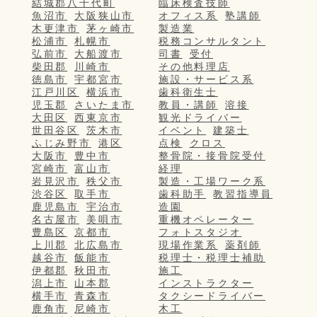
結城郡八千代町
臨床検査技師
魚沼市
大阪狭山市
オフィス系
塾講師
木更津市
茅ヶ崎市
製造業
松浦市
札幌市
税務コンサルタント
弘前市
大船渡市
司書
受付
柴田郡
川崎市
その他料理店
徳島市
宇都宮市
施設・サービス系
江戸川区
横浜市
歯科衛生士
児玉郡
さいたま市
教員・講師
溶接
大田区
西東京市
観光ドライバー
世田谷区
茨木市
イベント
建築士
ふじみ野市
港区
点検
クロス
大阪市
豊中市
整骨院・接骨院受付
宮崎市
富山市
経理
岩見沢市
秩父市
製造・工場ワーク系
渋谷区
取手市
歯科助手
教習指導員
鹿児島市
宇治市
造園
名古屋市
美唄市
重機オペレーター
豊島区
京都市
フォトスタジオ
上川郡
北広島市
現場作業系
薬剤師
越谷市
飯能市
税理士・税理士補助
伊都郡
秋田市
施工
潟上市
山本郡
インストラクター
横手市
青森市
タクシードライバー
鹿角市
尼崎市
木工