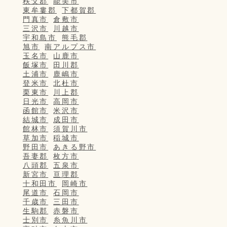
秩父郡
能美市
東牟婁郡
下都賀郡
門真市
倉敷市
三沢市
川越市
宇和島市
熊毛郡
旭市
南アルプス市
玉名市
山鹿市
飯塚市
田川郡
土浦市
鹿嶋市
登米市
北杜市
栗東市
川上郡
日光市
高岡市
函館市
米沢市
結城市
成田市
館林市
須賀川市
草加市
稲城市
野田市
あきる野市
吾妻郡
枚方市
八頭郡
五泉市
新宮市
亘理郡
十和田市
岡崎市
尾道市
石岡市
千歳市
三田市
生駒郡
赤磐市
士別市
糸魚川市