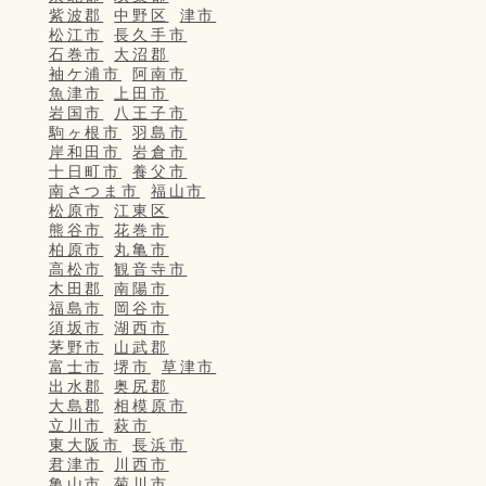
紫波郡
中野区
津市
松江市
長久手市
石巻市
大沼郡
袖ケ浦市
阿南市
魚津市
上田市
岩国市
八王子市
駒ヶ根市
羽島市
岸和田市
岩倉市
十日町市
養父市
南さつま市
福山市
松原市
江東区
熊谷市
花巻市
柏原市
丸亀市
高松市
観音寺市
木田郡
南陽市
福島市
岡谷市
須坂市
湖西市
茅野市
山武郡
富士市
堺市
草津市
出水郡
奥尻郡
大島郡
相模原市
立川市
萩市
東大阪市
長浜市
君津市
川西市
亀山市
菊川市