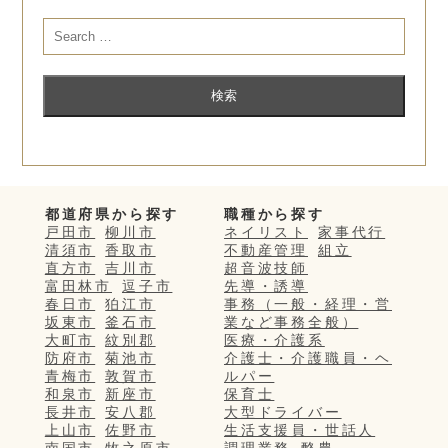
都道府県から探す
職種から探す
戸田市
柳川市
ネイリスト
家事代行
清須市
香取市
不動産管理
組立
直方市
吉川市
超音波技師
富田林市
逗子市
先導・誘導
春日市
狛江市
事務（一般・経理・営
坂東市
釜石市
業など事務全般）
大町市
紋別郡
医療・介護系
防府市
菊池市
介護士・介護職員・ヘ
青梅市
敦賀市
ルパー
和泉市
新座市
保育士
長井市
安八郡
大型ドライバー
上山市
佐野市
生活支援員・世話人