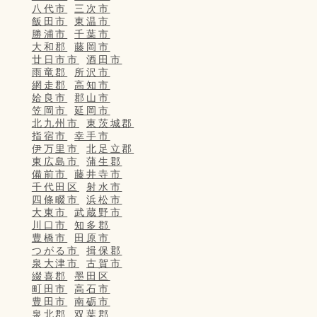
八代市
三次市
飯田市
東温市
勝浦市
千葉市
大和郡
藤岡市
廿日市市
酒田市
雨竜郡
所沢市
網走郡
高知市
姶良市
郡山市
笠岡市
延岡市
北九州市
東茨城郡
指宿市
幸手市
伊万里市
北足立郡
東広島市
蒲生郡
備前市
藤井寺市
千代田区
射水市
四條畷市
浜松市
大東市
武蔵野市
川口市
知多郡
豊橋市
田原市
つがる市
揖保郡
泉大津市
古賀市
綴喜郡
墨田区
町田市
高石市
豊田市
南砺市
泉北郡
双葉郡