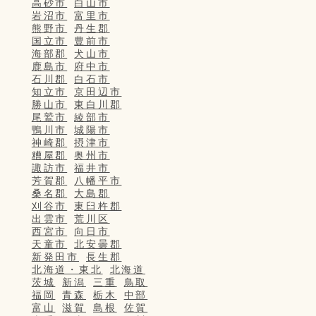
高砂市
白山市
岩沼市
富里市
熊野市
丹生郡
国立市
豊前市
海部郡
犬山市
鹿島市
府中市
石川郡
白石市
知立市
京田辺市
勝山市
東白川郡
尾鷲市
綾部市
鴨川市
城陽市
神崎郡
摂津市
糟屋郡
奥州市
諏訪市
福井市
芳賀郡
八幡平市
桑名郡
大島郡
刈谷市
東臼杵郡
出雲市
荒川区
西宮市
向日市
天童市
北安曇郡
新発田市
長生郡
北海道・東北
北海道
茨城
新潟
三重
鳥取
福岡
青森
栃木
中部
富山
滋賀
島根
佐賀