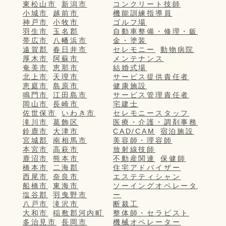
東松山市
新潟市
コンクリート技師
小城市
越前市
機能訓練指導員
神戸市
小牧市
ゴルフ場
羽生市
玉名郡
自動車整備・修理・鈑
帯広市
八幡浜市
金・塗装
遠賀郡
春日井市
セレモニー
動物病院
厚木市
阿蘇市
メンテナンス
奄美市
恵那市
結婚式場
北上市
天理市
サービス提供責任者
恵庭市
島原市
健康施設
鳴門市
江田島市
サービス管理責任者
岡山市
長崎市
宅建士
佐世保市
いわき市
セレモニースタッフ
滝川市
葛飾区
医療・介護・調剤事務
鈴鹿市
大津市
CAD/CAM
宿泊施設
宮城郡
南相馬市
美容師・理容師
本宮市
高萩市
放射線技師
鹿沼市
熊本市
不動産関連
保健師
橋本市
二海郡
住宅アドバイザー
西尾市
奈良市
エステティシャン
船橋市
東海市
ソーイングオペレータ
塩谷郡
羽曳野市
ー
八戸市
滝沢市
断裁工
大和市
稲敷郡河内町
整体師・セラピスト
多治見市
長岡市
機械オペレーター