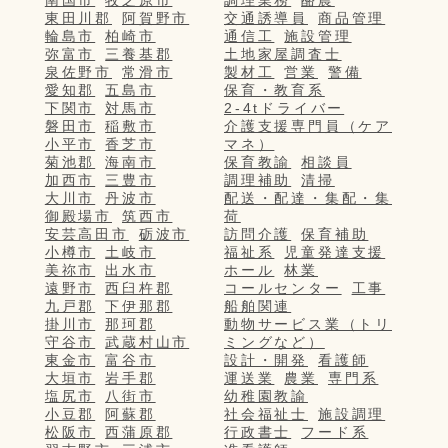
南国市
牧之原市
調理業務
酪農
東田川郡
阿賀野市
交通誘導員
商品管理
輪島市
柏崎市
通信工
施設管理
弥富市
三養基郡
土地家屋調査士
泉佐野市
常滑市
製材工
営業
警備
愛知郡
五島市
保育・教育系
下関市
対馬市
2-4tドライバー
磐田市
稲敷市
介護支援専門員（ケア
小平市
香芝市
マネ）
菊池郡
海南市
保育教諭
相談員
加西市
三豊市
調理補助
清掃
大川市
丹波市
配送・配達・集配・集
御殿場市
筑西市
荷
安芸高田市
砺波市
訪問介護
保育補助
小樽市
土岐市
福祉系
児童発達支援
美祢市
出水市
ホール
林業
遠野市
西臼杵郡
コールセンター
工事
九戸郡
下伊那郡
船舶関連
掛川市
那珂郡
動物サービス業（トリ
守谷市
武蔵村山市
ミングなど）
東金市
富谷市
設計・開発
看護師
大垣市
岩手郡
運送業
農業
専門系
塩尻市
八街市
幼稚園教諭
小豆郡
阿蘇郡
社会福祉士
施設調理
松阪市
西蒲原郡
行政書士
フード系