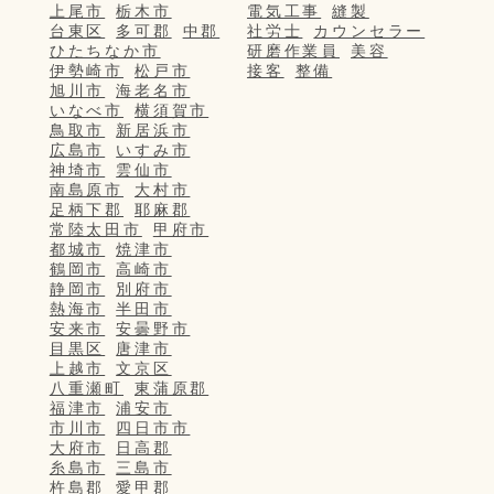
上尾市
栃木市
電気工事
縫製
台東区
多可郡
中郡
社労士
カウンセラー
ひたちなか市
研磨作業員
美容
伊勢崎市
松戸市
接客
整備
旭川市
海老名市
いなべ市
横須賀市
鳥取市
新居浜市
広島市
いすみ市
神埼市
雲仙市
南島原市
大村市
足柄下郡
耶麻郡
常陸太田市
甲府市
都城市
焼津市
鶴岡市
高崎市
静岡市
別府市
熱海市
半田市
安来市
安曇野市
目黒区
唐津市
上越市
文京区
八重瀬町
東蒲原郡
福津市
浦安市
市川市
四日市市
大府市
日高郡
糸島市
三島市
杵島郡
愛甲郡