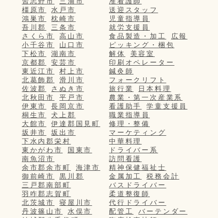
習志野市
三浦市
准看護師
橿原市
水戸市
送迎スタッフ
鴻巣市
枕崎市
児童指導員
吾川郡
三条市
就労支援員
さくら市
高山市
食品製造・加工
広報
小千谷市
山口市
ピッキング・梱包
下松市
湖南市
解体
美容室
京都郡
安芸市
印刷オペレーター
東近江市
村上市
鍼灸師
北葛飾郡
滑川市
フォークリフト
佐波郡
さぬき市
旅行業
日本料理
北秋田市
平戸市
農業・第一次産業系
伊東市
長岡京市
看護助手
学童支援員
桐生市
犬上郡
職業指導員
大館市
伊達郡国見町
修理・整備
坂井市
坂出市
マーケティング
下水内郡栄村
中華料理
東かがわ市
国東市
ドライバー系
南魚沼市
訪問看護
余市郡余市町
海津市
精神保健福祉士
御前崎市
黒川郡
金属加工
税務会計
三戸郡南部町
バスドライバー
羽咋郡志賀町
柔道整復師
北茨城市
寝屋川市
代行ドライバー
丹波篠山市
水俣市
配管工
バーテンダー