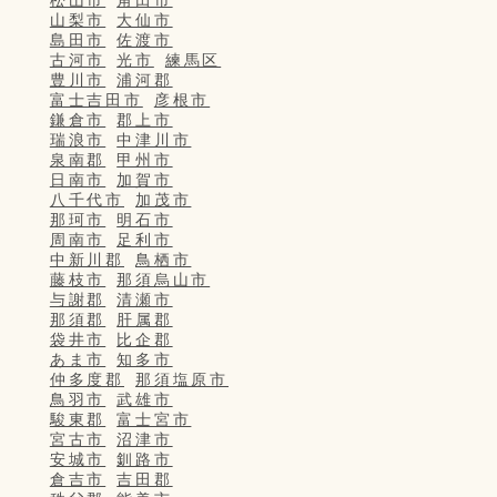
松山市
角田市
山梨市
大仙市
島田市
佐渡市
古河市
光市
練馬区
豊川市
浦河郡
富士吉田市
彦根市
鎌倉市
郡上市
瑞浪市
中津川市
泉南郡
甲州市
日南市
加賀市
八千代市
加茂市
那珂市
明石市
周南市
足利市
中新川郡
鳥栖市
藤枝市
那須烏山市
与謝郡
清瀬市
那須郡
肝属郡
袋井市
比企郡
あま市
知多市
仲多度郡
那須塩原市
鳥羽市
武雄市
駿東郡
富士宮市
宮古市
沼津市
安城市
釧路市
倉吉市
吉田郡