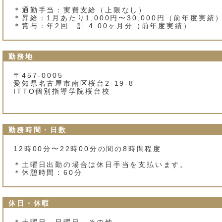
＊通勤手当：実費支給（上限なし）
＊昇給：1月あたり1,000円〜30,000円（前年度実績
＊賞与：年2回 計 4.00ヶ月分（前年度実績）
勤務地
〒457-0005
愛知県名古屋市南区桜台2‐19‐8
ITTO個別指導学院桜台校
勤務時間・日数
12時00分〜22時00分の間の8時間程度
＊土曜日出勤の場合は休日手当を支払います。
＊休憩時間：60分
休日・休暇
＊土曜日，日曜日，その他