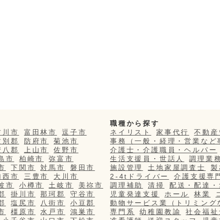
職種から探す
吉川市
富田林市
逗子市
ネイリスト
家事代行
不動産
紋別郡
防府市
菊池市
事務（一般・経理・営業など
安八郡
上山市
佐野市
介護士・介護職員・ヘルパー
島市
柏崎市
弥富市
生活支援員・世話人
調理業
市
下関市
対馬市
磐田市
施設管理
土地家屋調査士
製
加西市
三豊市
大川市
2-4tドライバー
介護支援専
波市
小樽市
土岐市
美祢市
調理補助
清掃
配送・配達・
郡
掛川市
那珂郡
守谷市
児童発達支援
ホール
林業
郡
塩尻市
八街市
小豆郡
動物サービス業（トリミング
市
橿原市
水戸市
鴻巣市
専門系
幼稚園教諭
社会福祉