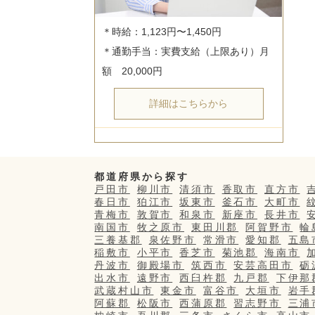
＊時給：1,123円〜1,450円

＊通勤手当：実費支給（上限あり）月
詳細はこちらから
都道府県から探す
戸田市
柳川市
清須市
香取市
直方市
春日市
狛江市
坂東市
釜石市
大町市
青梅市
敦賀市
和泉市
新座市
長井市
南国市
牧之原市
東田川郡
阿賀野市
輪
三養基郡
泉佐野市
常滑市
愛知郡
五島
稲敷市
小平市
香芝市
菊池郡
海南市
丹波市
御殿場市
筑西市
安芸高田市
砺
出水市
遠野市
西臼杵郡
九戸郡
下伊那
武蔵村山市
東金市
富谷市
大垣市
岩手
阿蘇郡
松阪市
西蒲原郡
習志野市
三浦