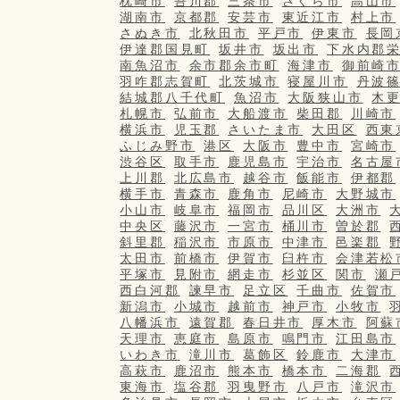
枕崎市
吾川郡
三条市
さくら市
高山市
湖南市
京都郡
安芸市
東近江市
村上市
さぬき市
北秋田市
平戸市
伊東市
長岡
伊達郡国見町
坂井市
坂出市
下水内郡
南魚沼市
余市郡余市町
海津市
御前崎
羽咋郡志賀町
北茨城市
寝屋川市
丹波
結城郡八千代町
魚沼市
大阪狭山市
木
札幌市
弘前市
大船渡市
柴田郡
川崎市
横浜市
児玉郡
さいたま市
大田区
西東
ふじみ野市
港区
大阪市
豊中市
宮崎市
渋谷区
取手市
鹿児島市
宇治市
名古屋
上川郡
北広島市
越谷市
飯能市
伊都郡
横手市
青森市
鹿角市
尼崎市
大野城市
小山市
岐阜市
福岡市
品川区
大洲市
中央区
藤沢市
一宮市
桶川市
曽於郡
斜里郡
稲沢市
市原市
中津市
邑楽郡
太田市
前橋市
伊賀市
臼杵市
会津若松
平塚市
見附市
網走市
杉並区
関市
瀬
西白河郡
諫早市
足立区
千曲市
佐賀市
新潟市
小城市
越前市
神戸市
小牧市
八幡浜市
遠賀郡
春日井市
厚木市
阿蘇
天理市
恵庭市
島原市
鳴門市
江田島市
いわき市
滝川市
葛飾区
鈴鹿市
大津市
高萩市
鹿沼市
熊本市
橋本市
二海郡
東海市
塩谷郡
羽曳野市
八戸市
滝沢市