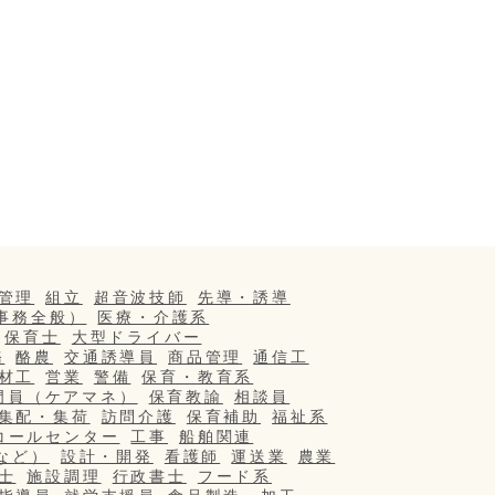
管理
組立
超音波技師
先導・誘導
事務全般）
医療・介護系
保育士
大型ドライバー
務
酪農
交通誘導員
商品管理
通信工
材工
営業
警備
保育・教育系
門員（ケアマネ）
保育教諭
相談員
集配・集荷
訪問介護
保育補助
福祉系
コールセンター
工事
船舶関連
など）
設計・開発
看護師
運送業
農業
士
施設調理
行政書士
フード系