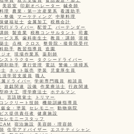
指導員
就労支援員
食品製造・加工
美容室
印刷オペレーター
鍼灸師
料理
農業・第一次産業系
看護助手
・整備
マーケティング
中華料理
保健福祉士
金属加工
税務会計
代行ドライバー
配管工
バーテンダー
講師
製造業
税務コンサルタント
司書
ービス系
歯科衛生士
教員・講師
溶接
築士
点検
クロス
整骨院・接骨院受付
科助手
教習指導員
造園
タジオ
現場作業系
薬剤師
ンストラクター
タクシードライバー
調剤助手
運行管理
電話
警備・清掃系
養士
ネット販売
塗装
児童厚生員
生涯学習支援員
職人
専属ドライバー
学術専門職員
相談員
士
遊戯関連
設備
作業療法士
行政関連
型枠大工
理学療法士
ホテルマン
）
言語聴覚士
トリマー
コンクリート技師
機能訓練指導員
・鈑金・塗装
セレモニー
動物病院
ビス提供責任者
健康施設
セレモニースタッフ
/CAM
宿泊施設
美容師・理容師
師
住宅アドバイザー
エステティシャン