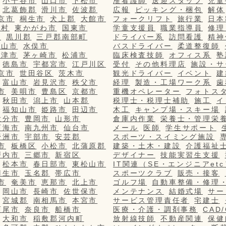
小千谷市
山口市
下松市
准看護師
送迎スタッフ
児童
北葛飾郡
滑川市
佐波郡
広報
ピッキング・梱包
解体
京市
桐生市
犬上郡
大館市
フォークリフト
旅行業
日本
栄村
東かがわ市
国東市
学童支援員
職業指導員
修理
市
黒川郡
三戸郡南部町
ドライバー系
訪問看護
精神
篠山市
水俣市
バスドライバー
柔道整復師
更津市
茅ヶ崎市
松浦市
臨床検査技師
オフィス系
塾
徳島市
宇都宮市
江戸川区
受付
その他料理店
施設・サ
京市
世田谷区
茨木市
観光ドライバー
イベント
建
富山市
岩見沢市
秩父市
経理
製造・工場ワーク系
歯
市
美唄市
豊島区
京都市
重機オペレーター
フォトス
秋田市
潟上市
山本郡
税理士・税理士補助
施工
イ
福知山市
姫路市
田辺市
木工
キャンプ場・スキー場
大分市
豊岡市
山形市
倉庫内作業
栄養士・管理栄
西海市
南九州市
仙台市
メール
医師
学生サポート
野洲市
宇部市
安芸郡
スポーツ・スイミング施設
市
板橋区
小松市
北蒲原郡
建築・土木・建設
介護福祉
戸内市
三郷市
新宿区
デザイナー
技能実習生支援
松本市
春日部市
東松山市
IT関連（SE・エンジニアetc
羽生市
玉名郡
帯広市
スポーツクラブ
販売・接客
市
奄美市
恵那市
北上市
ゴルフ場
自動車整備・修理
岡山市
長崎市
佐世保市
メンテナンス
結婚式場
サー
宮城郡
南相馬市
本宮市
サービス管理責任者
宅建士
西尾市
奈良市
船橋市
医療・介護・調剤事務
CAD
大和市
稲敷郡河内町
放射線技師
不動産関連
保健