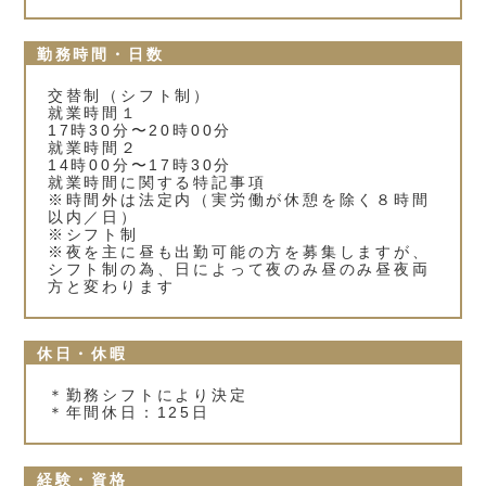
勤務時間・日数
交替制（シフト制）
就業時間１
17時30分〜20時00分
就業時間２
14時00分〜17時30分
就業時間に関する特記事項
※時間外は法定内（実労働が休憩を除く８時間
以内／日）
※シフト制
※夜を主に昼も出勤可能の方を募集しますが、
シフト制の為、日によって夜のみ昼のみ昼夜両
方と変わります
休日・休暇
＊勤務シフトにより決定
＊年間休日：125日
経験・資格