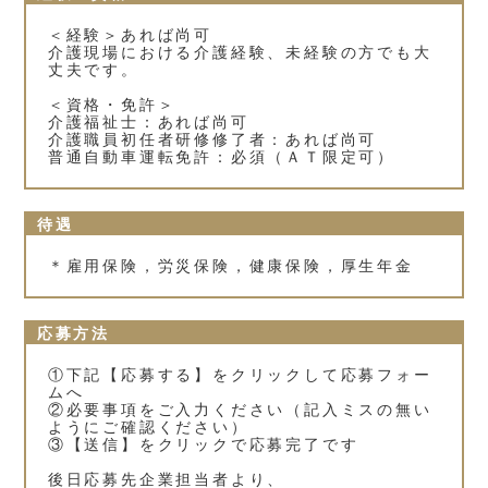
＜経験＞あれば尚可
介護現場における介護経験、未経験の方でも大
丈夫です。
＜資格・免許＞
介護福祉士：あれば尚可
介護職員初任者研修修了者：あれば尚可
普通自動車運転免許：必須（ＡＴ限定可）
待遇
＊雇用保険，労災保険，健康保険，厚生年金
応募方法
①下記【応募する】をクリックして応募フォー
ムへ
②必要事項をご入力ください（記入ミスの無い
ようにご確認ください）
③【送信】をクリックで応募完了です
後日応募先企業担当者より、