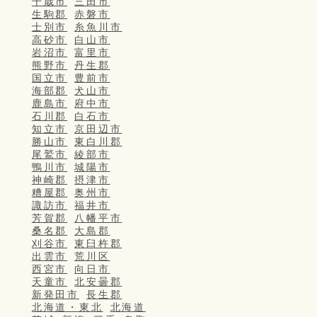
千歳市
三田市
生駒郡
赤磐市
士別市
糸魚川市
高砂市
白山市
岩沼市
富里市
熊野市
丹生郡
国立市
豊前市
海部郡
犬山市
鹿島市
府中市
石川郡
白石市
知立市
京田辺市
勝山市
東白川郡
尾鷲市
綾部市
鴨川市
城陽市
神崎郡
摂津市
糟屋郡
奥州市
諏訪市
福井市
芳賀郡
八幡平市
桑名郡
大島郡
刈谷市
東臼杵郡
出雲市
荒川区
西宮市
向日市
天童市
北安曇郡
新発田市
長生郡
北海道・東北
北海道