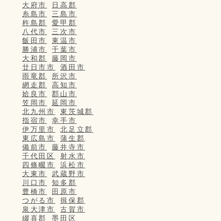
大府市
日高郡
糸島市
三島市
杵島郡
愛甲郡
八代市
三次市
飯田市
東温市
勝浦市
千葉市
大和郡
藤岡市
廿日市市
酒田市
雨竜郡
所沢市
網走郡
高知市
姶良市
郡山市
笠岡市
延岡市
北九州市
東茨城郡
指宿市
幸手市
伊万里市
北足立郡
東広島市
蒲生郡
備前市
藤井寺市
千代田区
射水市
四條畷市
浜松市
大東市
武蔵野市
川口市
知多郡
豊橋市
田原市
つがる市
揖保郡
泉大津市
古賀市
綴喜郡
墨田区