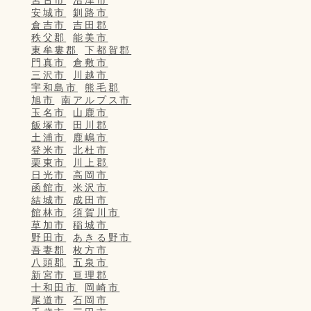
宮古市
沼津市
安城市
釧路市
倉吉市
吉田郡
秩父郡
能美市
東牟婁郡
下都賀郡
門真市
倉敷市
三沢市
川越市
宇和島市
熊毛郡
旭市
南アルプス市
玉名市
山鹿市
飯塚市
田川郡
土浦市
鹿嶋市
登米市
北杜市
栗東市
川上郡
日光市
高岡市
函館市
米沢市
結城市
成田市
館林市
須賀川市
草加市
稲城市
野田市
あきる野市
吾妻郡
枚方市
八頭郡
五泉市
新宮市
亘理郡
十和田市
岡崎市
尾道市
石岡市