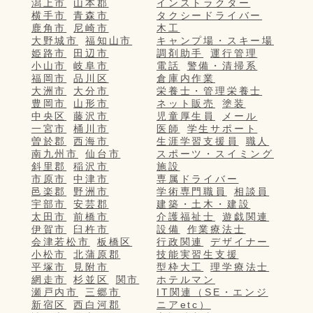
潟上市
山本郡
インストラクター
横手市
青森市
タクシードライバー
鹿角市
尼崎市
木工
大野城市
福知山市
キャンプ場・スキー場
姫路市
田辺市
調剤助手
運行管理
小山市
岐阜市
電話
警備・清掃系
福岡市
品川区
倉庫内作業
大洲市
大分市
栄養士・管理栄養士
豊岡市
山形市
ネット販売
塗装
中央区
藤沢市
児童厚生員
メール
一宮市
桶川市
医師
学生サポート
曽於郡
西海市
生涯学習支援員
職人
南九州市
仙台市
スポーツ・スイミング
斜里郡
稲沢市
施設
市原市
中津市
専属ドライバー
邑楽郡
野洲市
学術専門職員
相談員
宇部市
安芸郡
建築・土木・建設
太田市
前橋市
介護福祉士
遊戯関連
伊賀市
臼杵市
設備
作業療法士
会津若松市
板橋区
行政関連
デザイナー
小松市
北蒲原郡
技能実習生支援
平塚市
見附市
型枠大工
理学療法士
網走市
杉並区
関市
ホテルマン
瀬戸内市
三郷市
IT関連（SE・エンジ
新宿区
西白河郡
ニアetc）