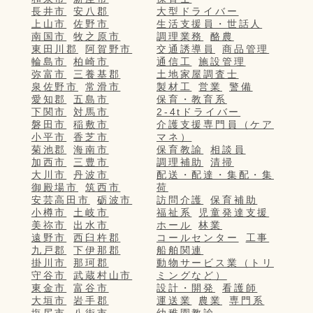
長井市
安八郡
大型ドライバー
上山市
佐野市
生活支援員・世話人
南国市
牧之原市
調理業務
酪農
東田川郡
阿賀野市
交通誘導員
商品管理
輪島市
柏崎市
通信工
施設管理
弥富市
三養基郡
土地家屋調査士
泉佐野市
常滑市
製材工
営業
警備
愛知郡
五島市
保育・教育系
下関市
対馬市
2-4tドライバー
磐田市
稲敷市
介護支援専門員（ケア
小平市
香芝市
マネ）
菊池郡
海南市
保育教諭
相談員
加西市
三豊市
調理補助
清掃
大川市
丹波市
配送・配達・集配・集
御殿場市
筑西市
荷
安芸高田市
砺波市
訪問介護
保育補助
小樽市
土岐市
福祉系
児童発達支援
美祢市
出水市
ホール
林業
遠野市
西臼杵郡
コールセンター
工事
九戸郡
下伊那郡
船舶関連
掛川市
那珂郡
動物サービス業（トリ
守谷市
武蔵村山市
ミングなど）
東金市
富谷市
設計・開発
看護師
大垣市
岩手郡
運送業
農業
専門系