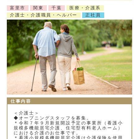
富里市
関東
千葉
医療・介護系
介護士・介護職員・ヘルパー
正社員
仕事内容
＜介護士＞
◆オープニングスタッフを募集。
＊令和７年９月新規開設予定の事業所（看護小
規模多機能居宅介護、住宅型有料老人ホーム）
における介護のお仕事です。
＊看護小規模多機能居宅介護は介護保険を使用