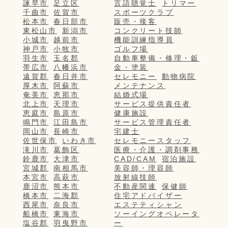
諫早市
足立区
言語聴覚士
トリマー
千曲市
佐賀市
スポーツクラブ
松本市
春日部市
販売・接客
東松山市
新潟市
コンクリート技師
小城市
越前市
機能訓練指導員
神戸市
小牧市
ゴルフ場
羽生市
玉名郡
自動車整備・修理・鈑
帯広市
八幡浜市
金・塗装
遠賀郡
春日井市
セレモニー
動物病院
厚木市
阿蘇市
メンテナンス
奄美市
恵那市
結婚式場
北上市
天理市
サービス提供責任者
恵庭市
島原市
健康施設
鳴門市
江田島市
サービス管理責任者
岡山市
長崎市
宅建士
佐世保市
いわき市
セレモニースタッフ
滝川市
葛飾区
医療・介護・調剤事務
鈴鹿市
大津市
CAD/CAM
宿泊施設
宮城郡
南相馬市
美容師・理容師
本宮市
高萩市
放射線技師
鹿沼市
熊本市
不動産関連
保健師
橋本市
二海郡
住宅アドバイザー
西尾市
奈良市
エステティシャン
船橋市
東海市
ソーイングオペレータ
塩谷郡
羽曳野市
ー