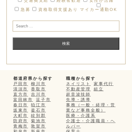
交通費支給
経験者歓迎
女性が活躍
急募
資格取得支援あり
マイカー通勤OK
都道府県から探す
職種から探す
戸田市
柳川市
ネイリスト
家事代行
清須市
香取市
不動産管理
組立
直方市
吉川市
超音波技師
富田林市
逗子市
先導・誘導
春日市
狛江市
事務（一般・経理・営
坂東市
釜石市
業など事務全般）
大町市
紋別郡
医療・介護系
防府市
菊池市
介護士・介護職員・ヘ
青梅市
敦賀市
ルパー
和泉市
新座市
保育士