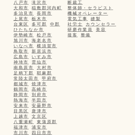
八戸市
滝沢市
断裁工
大和市
稲敷郡河内町
整体師・セラピスト
多治見市
長岡市
機械オペレーター
上尾市
栃木市
電気工事
縫製
台東区
多可郡
中郡
社労士
カウンセラー
ひたちなか市
研磨作業員
美容
伊勢崎市
松戸市
接客
整備
旭川市
海老名市
いなべ市
横須賀市
鳥取市
新居浜市
広島市
いすみ市
神埼市
雲仙市
南島原市
大村市
足柄下郡
耶麻郡
常陸太田市
甲府市
都城市
焼津市
鶴岡市
高崎市
静岡市
別府市
熱海市
半田市
安来市
安曇野市
目黒区
唐津市
上越市
文京区
八重瀬町
東蒲原郡
福津市
浦安市
市川市
四日市市