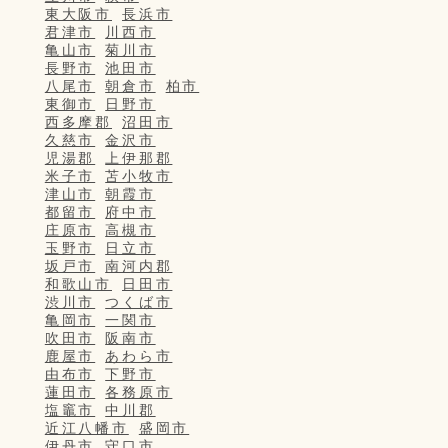
東大阪市
長浜市
君津市
川西市
亀山市
菊川市
長野市
池田市
八尾市
朝倉市
柏市
東御市
日野市
西多摩郡
沼田市
久慈市
金沢市
児湯郡
上伊那郡
米子市
苫小牧市
津山市
朝霞市
都留市
府中市
庄原市
高槻市
玉野市
日立市
坂戸市
南河内郡
和歌山市
日田市
渋川市
つくば市
亀岡市
一関市
吹田市
阪南市
鹿屋市
あわら市
由布市
下野市
蓮田市
各務原市
塩竈市
中川郡
近江八幡市
盛岡市
伊丹市
守口市