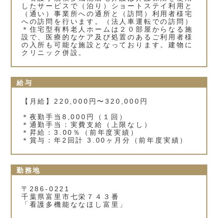
したサービスで（泊り）ショートステイ利用と
（通い）事業所への通所と（訪問）利用者様宅
への訪問を行います。（法人車運転での訪問）
＊住宅型有料老人ホームは２０部屋からなる施
設で、医療的なケア及び処置のあるご利用者様
の入所も可能な施設となっております。建物に
クリニック併設。
給与
【月給】220,000円〜320,000円
＊夜勤手当8,000円（１回）
＊通勤手当：実費支給（上限なし）
＊昇給：3.00％（前年度実績）
＊賞与：年2回計 3.00ヶ月分（前年度実績）
勤務地
〒286-0221
千葉県富里市七栄７４３番
「看護多機能ななほし富里」