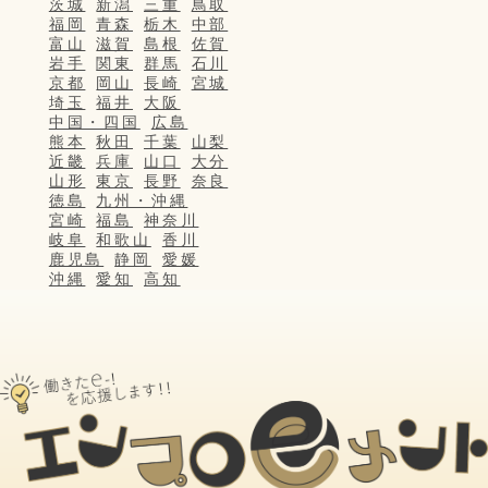
茨城
新潟
三重
鳥取
福岡
青森
栃木
中部
富山
滋賀
島根
佐賀
岩手
関東
群馬
石川
京都
岡山
長崎
宮城
埼玉
福井
大阪
中国・四国
広島
熊本
秋田
千葉
山梨
近畿
兵庫
山口
大分
山形
東京
長野
奈良
徳島
九州・沖縄
宮崎
福島
神奈川
岐阜
和歌山
香川
鹿児島
静岡
愛媛
沖縄
愛知
高知