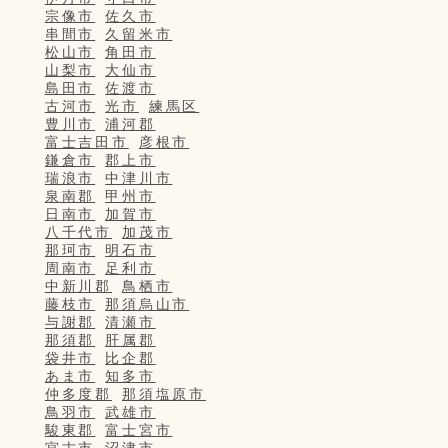
宗像市
佐久市
串間市
久留米市
松山市
角田市
山梨市
大仙市
島田市
佐渡市
古河市
光市
練馬区
豊川市
浦河郡
富士吉田市
彦根市
鎌倉市
郡上市
瑞浪市
中津川市
泉南郡
甲州市
日南市
加賀市
八千代市
加茂市
那珂市
明石市
周南市
足利市
中新川郡
鳥栖市
藤枝市
那須烏山市
与謝郡
清瀬市
那須郡
肝属郡
袋井市
比企郡
あま市
知多市
仲多度郡
那須塩原市
鳥羽市
武雄市
駿東郡
富士宮市