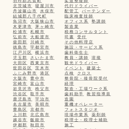
羽咋郡志賀町
柔道整復師
北茨城市
寝屋川市
代行ドライバー
丹波篠山市
水俣市
配管工
バーテンダー
結城郡八千代町
臨床検査技師
魚沼市
大阪狭山市
オフィス系
塾講師
木更津市
茅ヶ崎市
製造業
松浦市
札幌市
税務コンサルタント
弘前市
大船渡市
司書
受付
柴田郡
川崎市
その他料理店
徳島市
宇都宮市
施設・サービス系
江戸川区
横浜市
歯科衛生士
児玉郡
さいたま市
教員・講師
溶接
大田区
西東京市
観光ドライバー
世田谷区
茨木市
イベント
建築士
ふじみ野市
港区
点検
クロス
大阪市
豊中市
整骨院・接骨院受付
宮崎市
富山市
経理
岩見沢市
秩父市
製造・工場ワーク系
渋谷区
取手市
歯科助手
教習指導員
鹿児島市
宇治市
造園
名古屋市
美唄市
重機オペレーター
豊島区
京都市
フォトスタジオ
上川郡
北広島市
現場作業系
薬剤師
越谷市
飯能市
税理士・税理士補助
伊都郡
秋田市
施工