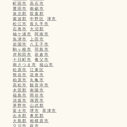
町田市
高石市
豊田市
南砺市
泉北郡
双葉郡
紫波郡
中野区
津市
松江市
長久手市
石巻市
大沼郡
袖ケ浦市
阿南市
魚津市
上田市
岩国市
八王子市
駒ヶ根市
羽島市
岸和田市
岩倉市
十日町市
養父市
南さつま市
福山市
松原市
江東区
熊谷市
花巻市
柏原市
丸亀市
高松市
観音寺市
木田郡
南陽市
福島市
岡谷市
須坂市
湖西市
茅野市
山武郡
富士市
堺市
草津市
出水郡
奥尻郡
大島郡
相模原市
立川市
萩市