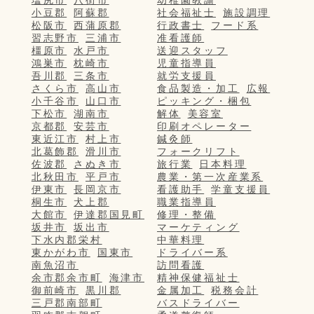
塩尻市
八街市
幼稚園教諭
小豆郡
阿蘇郡
社会福祉士
施設調理
松阪市
西蒲原郡
行政書士
フード系
習志野市
三浦市
准看護師
橿原市
水戸市
送迎スタッフ
鴻巣市
枕崎市
児童指導員
吾川郡
三条市
就労支援員
さくら市
高山市
食品製造・加工
広報
小千谷市
山口市
ピッキング・梱包
下松市
湖南市
解体
美容室
京都郡
安芸市
印刷オペレーター
東近江市
村上市
鍼灸師
北葛飾郡
滑川市
フォークリフト
佐波郡
さぬき市
旅行業
日本料理
北秋田市
平戸市
農業・第一次産業系
伊東市
長岡京市
看護助手
学童支援員
桐生市
犬上郡
職業指導員
大館市
伊達郡国見町
修理・整備
坂井市
坂出市
マーケティング
下水内郡栄村
中華料理
東かがわ市
国東市
ドライバー系
南魚沼市
訪問看護
余市郡余市町
海津市
精神保健福祉士
御前崎市
黒川郡
金属加工
税務会計
三戸郡南部町
バスドライバー