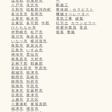
塩谷郡
羽曳野市
ー
八戸市
滝沢市
断裁工
大和市
稲敷郡河内町
整体師・セラピスト
多治見市
長岡市
機械オペレーター
上尾市
栃木市
電気工事
縫製
台東区
多可郡
中郡
社労士
カウンセラー
ひたちなか市
研磨作業員
美容
伊勢崎市
松戸市
接客
整備
旭川市
海老名市
いなべ市
横須賀市
鳥取市
新居浜市
広島市
いすみ市
神埼市
雲仙市
南島原市
大村市
足柄下郡
耶麻郡
常陸太田市
甲府市
都城市
焼津市
鶴岡市
高崎市
静岡市
別府市
熱海市
半田市
安来市
安曇野市
目黒区
唐津市
上越市
文京区
八重瀬町
東蒲原郡
福津市
浦安市