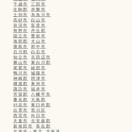
千歳市
三田市
生駒郡
赤磐市
士別市
糸魚川市
高砂市
白山市
岩沼市
富里市
熊野市
丹生郡
国立市
豊前市
海部郡
犬山市
鹿島市
府中市
石川郡
白石市
知立市
京田辺市
勝山市
東白川郡
尾鷲市
綾部市
鴨川市
城陽市
神崎郡
摂津市
糟屋郡
奥州市
諏訪市
福井市
芳賀郡
八幡平市
桑名郡
大島郡
刈谷市
東臼杵郡
出雲市
荒川区
西宮市
向日市
天童市
北安曇郡
新発田市
長生郡
北海道・東北
北海道