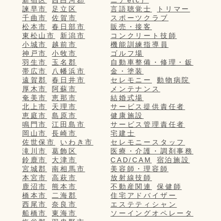
諫早市
足立区
言語聴覚士
トリマー
千曲市
佐賀市
スポーツクラブ
松本市
春日部市
販売・接客
東松山市
新潟市
コンクリート技師
小城市
越前市
機能訓練指導員
神戸市
小牧市
ゴルフ場
羽生市
玉名郡
自動車整備・修理・鈑
帯広市
八幡浜市
金・塗装
遠賀郡
春日井市
セレモニー
動物病院
厚木市
阿蘇市
メンテナンス
奄美市
恵那市
結婚式場
北上市
天理市
サービス提供責任者
恵庭市
島原市
健康施設
鳴門市
江田島市
サービス管理責任者
岡山市
長崎市
宅建士
佐世保市
いわき市
セレモニースタッフ
滝川市
葛飾区
医療・介護・調剤事務
鈴鹿市
大津市
CAD/CAM
宿泊施設
宮城郡
南相馬市
美容師・理容師
本宮市
高萩市
放射線技師
鹿沼市
熊本市
不動産関連
保健師
橋本市
二海郡
住宅アドバイザー
西尾市
奈良市
エステティシャン
船橋市
東海市
ソーイングオペレータ