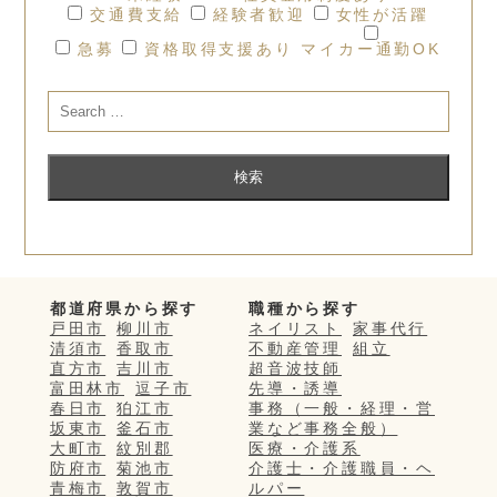
交通費支給
経験者歓迎
女性が活躍
急募
資格取得支援あり
マイカー通勤OK
都道府県から探す
職種から探す
戸田市
柳川市
ネイリスト
家事代行
清須市
香取市
不動産管理
組立
直方市
吉川市
超音波技師
富田林市
逗子市
先導・誘導
春日市
狛江市
事務（一般・経理・営
坂東市
釜石市
業など事務全般）
大町市
紋別郡
医療・介護系
防府市
菊池市
介護士・介護職員・ヘ
青梅市
敦賀市
ルパー