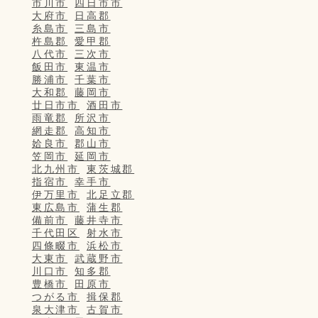
市川市
四日市市
大府市
日高郡
糸島市
三島市
杵島郡
愛甲郡
八代市
三次市
飯田市
東温市
勝浦市
千葉市
大和郡
藤岡市
廿日市市
酒田市
雨竜郡
所沢市
網走郡
高知市
姶良市
郡山市
笠岡市
延岡市
北九州市
東茨城郡
指宿市
幸手市
伊万里市
北足立郡
東広島市
蒲生郡
備前市
藤井寺市
千代田区
射水市
四條畷市
浜松市
大東市
武蔵野市
川口市
知多郡
豊橋市
田原市
つがる市
揖保郡
泉大津市
古賀市