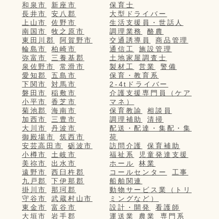
和泉市
新座市
保育士
長井市
安八郡
大型ドライバー
上山市
佐野市
生活支援員・世話人
南国市
牧之原市
調理業務
酪農
東田川郡
阿賀野市
交通誘導員
商品管理
輪島市
柏崎市
通信工
施設管理
弥富市
三養基郡
土地家屋調査士
泉佐野市
常滑市
製材工
営業
警備
愛知郡
五島市
保育・教育系
下関市
対馬市
2-4tドライバー
磐田市
稲敷市
介護支援専門員（ケア
小平市
香芝市
マネ）
菊池郡
海南市
保育教諭
相談員
加西市
三豊市
調理補助
清掃
大川市
丹波市
配送・配達・集配・集
御殿場市
筑西市
荷
安芸高田市
砺波市
訪問介護
保育補助
小樽市
土岐市
福祉系
児童発達支援
美祢市
出水市
ホール
林業
遠野市
西臼杵郡
コールセンター
工事
九戸郡
下伊那郡
船舶関連
掛川市
那珂郡
動物サービス業（トリ
守谷市
武蔵村山市
ミングなど）
東金市
富谷市
設計・開発
看護師
大垣市
岩手郡
運送業
農業
専門系