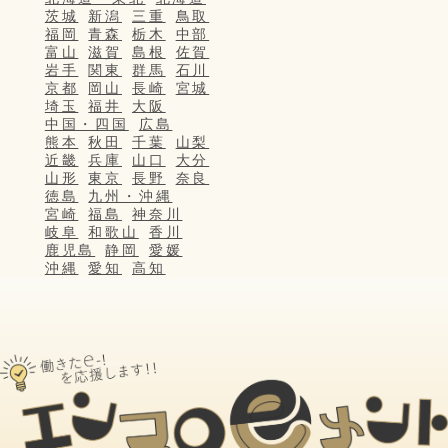
茨城
新潟
三重
鳥取
福岡
青森
栃木
中部
富山
滋賀
島根
佐賀
岩手
関東
群馬
石川
京都
岡山
長崎
宮城
埼玉
福井
大阪
中国・四国
広島
熊本
秋田
千葉
山梨
近畿
兵庫
山口
大分
山形
東京
長野
奈良
徳島
九州・沖縄
宮崎
福島
神奈川
岐阜
和歌山
香川
鹿児島
静岡
愛媛
沖縄
愛知
高知