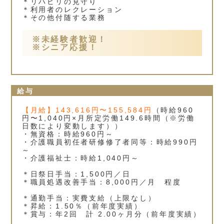
＊リハビリの見守り
＊利用者のレクレーション
＊その他付随する業務
※未経験者歓迎！
※シニア応援！
給与
【月給】143,616円〜155,584円
（時給960
円〜1,040円×月所定労働149.6時間（※労働
日数により変動します））
・無資格：時給960円～
・介護職員初任者研修修了者同等：時給990円
～
・介護福祉士：時給1,040円～
＊日祭日手当：1,500円／日
＊職員処遇改善手当：8,000円／月 程度
＊通勤手当：実費支給（上限なし）
＊昇給：1.50％（前年度実績）
＊賞与：年2回 計 2.00ヶ月分（前年度実績）