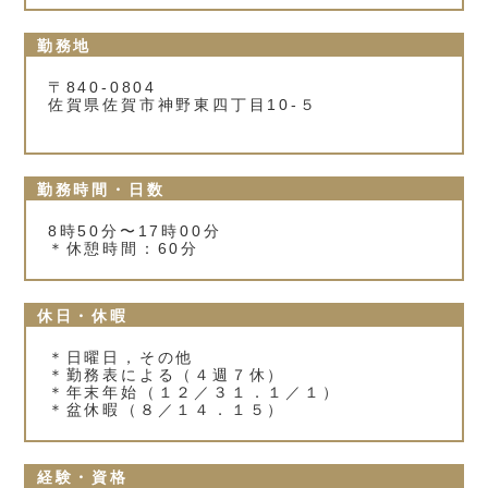
勤務地
〒840-0804
佐賀県佐賀市神野東四丁目10-５
勤務時間・日数
8時50分〜17時00分
＊休憩時間：60分
休日・休暇
＊日曜日，その他
＊勤務表による（４週７休）
＊年末年始（１２／３１．１／１）
＊盆休暇（８／１４．１５）
経験・資格