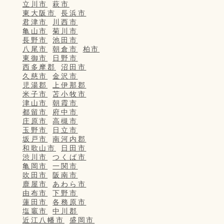
立川市
萩市
東大阪市
長浜市
君津市
川西市
亀山市
菊川市
長野市
池田市
八尾市
朝倉市
柏市
東御市
日野市
西多摩郡
沼田市
久慈市
金沢市
児湯郡
上伊那郡
米子市
苫小牧市
津山市
朝霞市
都留市
府中市
庄原市
高槻市
玉野市
日立市
坂戸市
南河内郡
和歌山市
日田市
渋川市
つくば市
亀岡市
一関市
吹田市
阪南市
鹿屋市
あわら市
由布市
下野市
蓮田市
各務原市
塩竈市
中川郡
近江八幡市
盛岡市