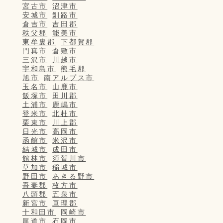
宮古市
沼津市
安城市
釧路市
倉吉市
吉田郡
秩父郡
能美市
東牟婁郡
下都賀郡
門真市
倉敷市
三沢市
川越市
宇和島市
熊毛郡
旭市
南アルプス市
玉名市
山鹿市
飯塚市
田川郡
土浦市
鹿嶋市
登米市
北杜市
栗東市
川上郡
日光市
高岡市
函館市
米沢市
結城市
成田市
館林市
須賀川市
草加市
稲城市
野田市
あきる野市
吾妻郡
枚方市
八頭郡
五泉市
新宮市
亘理郡
十和田市
岡崎市
尾道市
石岡市