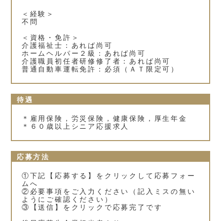
＜経験＞
不問
＜資格・免許＞
介護福祉士：あれば尚可
ホームヘルパー２級：あれば尚可
介護職員初任者研修修了者：あれば尚可
普通自動車運転免許：必須（ＡＴ限定可）
待遇
＊雇用保険，労災保険，健康保険，厚生年金
＊６０歳以上シニア応援求人
応募方法
①下記【応募する】をクリックして応募フォー
ムへ
②必要事項をご入力ください（記入ミスの無い
ようにご確認ください）
③【送信】をクリックで応募完了です