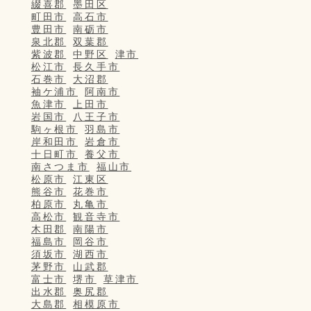
綴喜郡
墨田区
町田市
高石市
豊田市
南砺市
泉北郡
双葉郡
紫波郡
中野区
津市
松江市
長久手市
石巻市
大沼郡
袖ケ浦市
阿南市
魚津市
上田市
岩国市
八王子市
駒ヶ根市
羽島市
岸和田市
岩倉市
十日町市
養父市
南さつま市
福山市
松原市
江東区
熊谷市
花巻市
柏原市
丸亀市
高松市
観音寺市
木田郡
南陽市
福島市
岡谷市
須坂市
湖西市
茅野市
山武郡
富士市
堺市
草津市
出水郡
奥尻郡
大島郡
相模原市