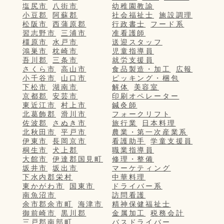
塩尻市
八街市
幼稚園教諭
小豆郡
阿蘇郡
社会福祉士
施設調理
松阪市
西蒲原郡
行政書士
フード系
習志野市
三浦市
准看護師
橿原市
水戸市
送迎スタッフ
鴻巣市
枕崎市
児童指導員
吾川郡
三条市
就労支援員
さくら市
高山市
食品製造・加工
広報
小千谷市
山口市
ピッキング・梱包
下松市
湖南市
解体
美容室
京都郡
安芸市
印刷オペレーター
東近江市
村上市
鍼灸師
北葛飾郡
滑川市
フォークリフト
佐波郡
さぬき市
旅行業
日本料理
北秋田市
平戸市
農業・第一次産業系
伊東市
長岡京市
看護助手
学童支援員
桐生市
犬上郡
職業指導員
大館市
伊達郡国見町
修理・整備
坂井市
坂出市
マーケティング
下水内郡栄村
中華料理
東かがわ市
国東市
ドライバー系
南魚沼市
訪問看護
余市郡余市町
海津市
精神保健福祉士
御前崎市
黒川郡
金属加工
税務会計
三戸郡南部町
バスドライバー