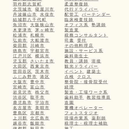
羽咋郡志賀町
柔道整復師
北茨城市
寝屋川市
代行ドライバー
丹波篠山市
水俣市
配管工
バーテンダー
結城郡八千代町
臨床検査技師
魚沼市
大阪狭山市
オフィス系
塾講師
木更津市
茅ヶ崎市
製造業
松浦市
札幌市
税務コンサルタント
弘前市
大船渡市
司書
受付
柴田郡
川崎市
その他料理店
徳島市
宇都宮市
施設・サービス系
江戸川区
横浜市
歯科衛生士
児玉郡
さいたま市
教員・講師
溶接
大田区
西東京市
観光ドライバー
世田谷区
茨木市
イベント
建築士
ふじみ野市
港区
点検
クロス
大阪市
豊中市
整骨院・接骨院受付
宮崎市
富山市
経理
岩見沢市
秩父市
製造・工場ワーク系
渋谷区
取手市
歯科助手
教習指導員
鹿児島市
宇治市
造園
名古屋市
美唄市
重機オペレーター
豊島区
京都市
フォトスタジオ
上川郡
北広島市
現場作業系
薬剤師
越谷市
飯能市
税理士・税理士補助
伊都郡
秋田市
施工