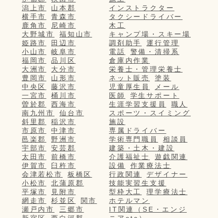
潟上市
山本郡
インストラクター
横手市
青森市
タクシードライバー
鹿角市
尼崎市
木工
大野城市
福知山市
キャンプ場・スキー場
姫路市
田辺市
調剤助手
運行管理
小山市
岐阜市
電話
警備・清掃系
福岡市
品川区
倉庫内作業
大洲市
大分市
栄養士・管理栄養士
豊岡市
山形市
ネット販売
塗装
中央区
藤沢市
児童厚生員
メール
一宮市
桶川市
医師
学生サポート
曽於郡
西海市
生涯学習支援員
職人
南九州市
仙台市
スポーツ・スイミング
斜里郡
稲沢市
施設
市原市
中津市
専属ドライバー
邑楽郡
野洲市
学術専門職員
相談員
宇部市
安芸郡
建築・土木・建設
太田市
前橋市
介護福祉士
遊戯関連
伊賀市
臼杵市
設備
作業療法士
会津若松市
板橋区
行政関連
デザイナー
小松市
北蒲原郡
技能実習生支援
平塚市
見附市
型枠大工
理学療法士
網走市
杉並区
関市
ホテルマン
瀬戸内市
三郷市
IT関連（SE・エンジ
新宿区
西白河郡
ニアetc）