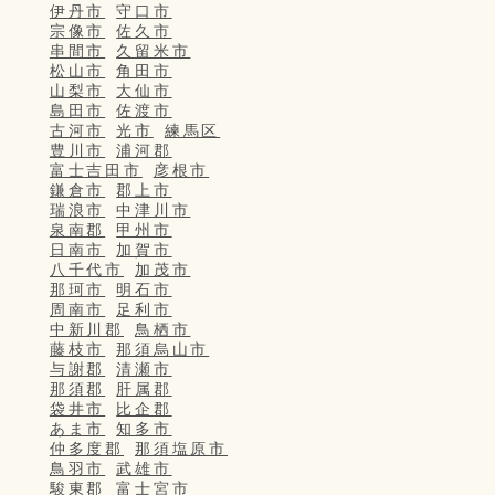
伊丹市
守口市
宗像市
佐久市
串間市
久留米市
松山市
角田市
山梨市
大仙市
島田市
佐渡市
古河市
光市
練馬区
豊川市
浦河郡
富士吉田市
彦根市
鎌倉市
郡上市
瑞浪市
中津川市
泉南郡
甲州市
日南市
加賀市
八千代市
加茂市
那珂市
明石市
周南市
足利市
中新川郡
鳥栖市
藤枝市
那須烏山市
与謝郡
清瀬市
那須郡
肝属郡
袋井市
比企郡
あま市
知多市
仲多度郡
那須塩原市
鳥羽市
武雄市
駿東郡
富士宮市