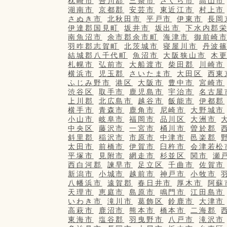
枕崎市
吾川郡
三条市
さくら市
高山市
湖南市
京都郡
安芸市
東近江市
村上市
さぬき市
北秋田市
平戸市
伊東市
長岡
伊達郡国見町
坂井市
坂出市
下水内郡
南魚沼市
余市郡余市町
海津市
御前崎
羽咋郡志賀町
北茨城市
寝屋川市
丹波
結城郡八千代町
魚沼市
大阪狭山市
木
札幌市
弘前市
大船渡市
柴田郡
川崎市
横浜市
児玉郡
さいたま市
大田区
西東
ふじみ野市
港区
大阪市
豊中市
宮崎市
渋谷区
取手市
鹿児島市
宇治市
名古屋
上川郡
北広島市
越谷市
飯能市
伊都郡
横手市
青森市
鹿角市
尼崎市
大野城市
小山市
岐阜市
福岡市
品川区
大洲市
中央区
藤沢市
一宮市
桶川市
曽於郡
斜里郡
稲沢市
市原市
中津市
邑楽郡
太田市
前橋市
伊賀市
臼杵市
会津若松
平塚市
見附市
網走市
杉並区
関市
瀬
西白河郡
諫早市
足立区
千曲市
佐賀市
新潟市
小城市
越前市
神戸市
小牧市
八幡浜市
遠賀郡
春日井市
厚木市
阿蘇
天理市
恵庭市
島原市
鳴門市
江田島市
いわき市
滝川市
葛飾区
鈴鹿市
大津市
高萩市
鹿沼市
熊本市
橋本市
二海郡
東海市
塩谷郡
羽曳野市
八戸市
滝沢市