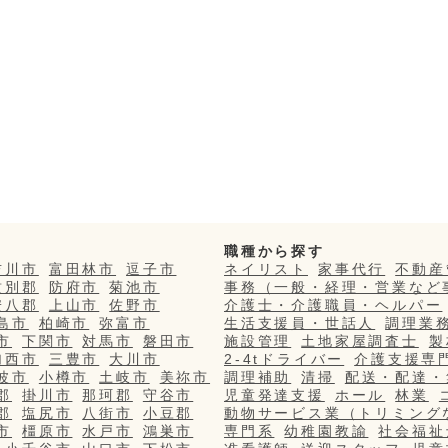
職種から探す
吉川市
富田林市
逗子市
ネイリスト
家事代行
不動産
紋別郡
防府市
菊池市
事務（一般・経理・営業など
安八郡
上山市
佐野市
介護士・介護職員・ヘルパー
島市
柏崎市
弥富市
生活支援員・世話人
調理業
市
下関市
対馬市
磐田市
施設管理
土地家屋調査士
製
加西市
三豊市
大川市
2-4tドライバー
介護支援専
波市
小樽市
土岐市
美祢市
調理補助
清掃
配送・配達・
郡
掛川市
那珂郡
守谷市
児童発達支援
ホール
林業
郡
塩尻市
八街市
小豆郡
動物サービス業（トリミング
市
橿原市
水戸市
鴻巣市
専門系
幼稚園教諭
社会福祉