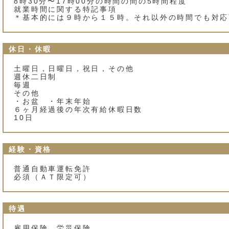
8時30分〜17時00分の時間の間の5時間程度
就業時間に関する特記事項
＊基本的には９時から１５時。それ以外の時間でも対応
休日・休暇
土曜日，日曜日，祝日，その他
週休二日制
毎週
その他
・お盆 ・年末年始
６ヶ月経過後の年次有給休暇日数
10日
経験・資格
普通自動車運転免許
必須（ＡＴ限定可）
待遇
雇用保険，労災保険