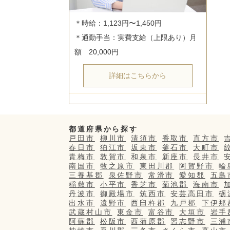
＊時給：1,123円〜1,450円

＊通勤手当：実費支給（上限あり）月
詳細はこちらから
都道府県から探す
戸田市
柳川市
清須市
香取市
直方市
春日市
狛江市
坂東市
釜石市
大町市
青梅市
敦賀市
和泉市
新座市
長井市
南国市
牧之原市
東田川郡
阿賀野市
輪
三養基郡
泉佐野市
常滑市
愛知郡
五島
稲敷市
小平市
香芝市
菊池郡
海南市
丹波市
御殿場市
筑西市
安芸高田市
砺
出水市
遠野市
西臼杵郡
九戸郡
下伊那
武蔵村山市
東金市
富谷市
大垣市
岩手
阿蘇郡
松阪市
西蒲原郡
習志野市
三浦