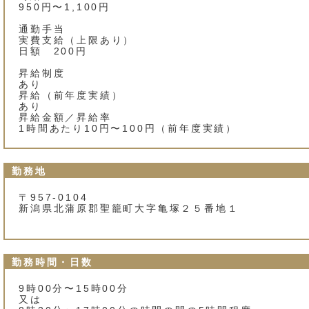
950円〜1,100円
通勤手当
実費支給（上限あり）
日額 200円
昇給制度
あり
昇給（前年度実績）
あり
昇給金額／昇給率
1時間あたり10円〜100円（前年度実績）
勤務地
〒957-0104
新潟県北蒲原郡聖籠町大字亀塚２５番地１
勤務時間・日数
9時00分〜15時00分
又は