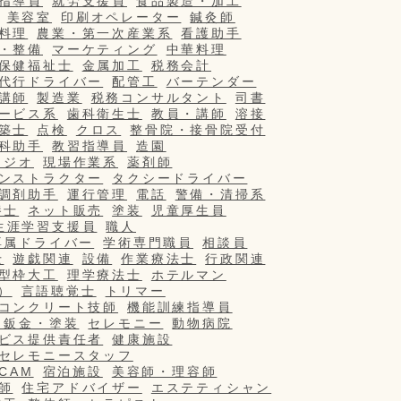
指導員
就労支援員
食品製造・加工
美容室
印刷オペレーター
鍼灸師
料理
農業・第一次産業系
看護助手
・整備
マーケティング
中華料理
保健福祉士
金属加工
税務会計
代行ドライバー
配管工
バーテンダー
講師
製造業
税務コンサルタント
司書
ービス系
歯科衛生士
教員・講師
溶接
築士
点検
クロス
整骨院・接骨院受付
科助手
教習指導員
造園
タジオ
現場作業系
薬剤師
ンストラクター
タクシードライバー
調剤助手
運行管理
電話
警備・清掃系
養士
ネット販売
塗装
児童厚生員
生涯学習支援員
職人
専属ドライバー
学術専門職員
相談員
士
遊戯関連
設備
作業療法士
行政関連
型枠大工
理学療法士
ホテルマン
）
言語聴覚士
トリマー
コンクリート技師
機能訓練指導員
・鈑金・塗装
セレモニー
動物病院
ビス提供責任者
健康施設
セレモニースタッフ
/CAM
宿泊施設
美容師・理容師
師
住宅アドバイザー
エステティシャン