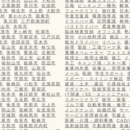
小千谷市
山口市
下松市
准看護師
送迎スタッフ
児童
北葛飾郡
滑川市
佐波郡
広報
ピッキング・梱包
解体
京市
桐生市
犬上郡
大館市
フォークリフト
旅行業
日本
栄村
東かがわ市
国東市
学童支援員
職業指導員
修理
市
黒川郡
三戸郡南部町
ドライバー系
訪問看護
精神
篠山市
水俣市
バスドライバー
柔道整復師
更津市
茅ヶ崎市
松浦市
臨床検査技師
オフィス系
塾
徳島市
宇都宮市
江戸川区
受付
その他料理店
施設・サ
京市
世田谷区
茨木市
観光ドライバー
イベント
建
富山市
岩見沢市
秩父市
経理
製造・工場ワーク系
歯
市
美唄市
豊島区
京都市
重機オペレーター
フォトス
秋田市
潟上市
山本郡
税理士・税理士補助
施工
イ
福知山市
姫路市
田辺市
木工
キャンプ場・スキー場
大分市
豊岡市
山形市
倉庫内作業
栄養士・管理栄
西海市
南九州市
仙台市
メール
医師
学生サポート
野洲市
宇部市
安芸郡
スポーツ・スイミング施設
市
板橋区
小松市
北蒲原郡
建築・土木・建設
介護福祉
戸内市
三郷市
新宿区
デザイナー
技能実習生支援
松本市
春日部市
東松山市
IT関連（SE・エンジニアetc
羽生市
玉名郡
帯広市
スポーツクラブ
販売・接客
市
奄美市
恵那市
北上市
ゴルフ場
自動車整備・修理
岡山市
長崎市
佐世保市
メンテナンス
結婚式場
サー
宮城郡
南相馬市
本宮市
サービス管理責任者
宅建士
西尾市
奈良市
船橋市
医療・介護・調剤事務
CAD
大和市
稲敷郡河内町
放射線技師
不動産関連
保健