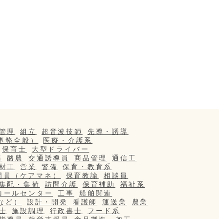
管理
組立
超音波技師
先導・誘導
事務全般）
医療・介護系
保育士
大型ドライバー
務
酪農
交通誘導員
商品管理
通信工
材工
営業
警備
保育・教育系
門員（ケアマネ）
保育教諭
相談員
集配・集荷
訪問介護
保育補助
福祉系
コールセンター
工事
船舶関連
など）
設計・開発
看護師
運送業
農業
士
施設調理
行政書士
フード系