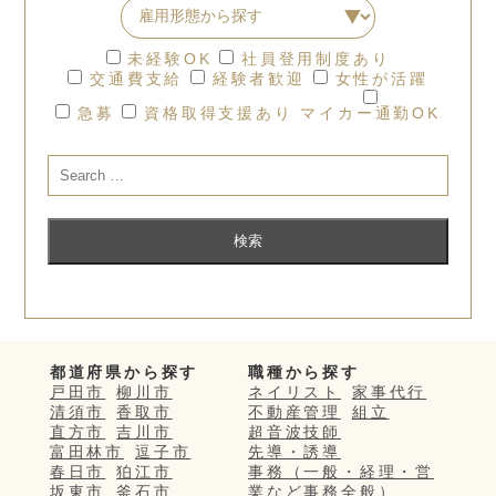
未経験OK
社員登用制度あり
交通費支給
経験者歓迎
女性が活躍
急募
資格取得支援あり
マイカー通勤OK
都道府県から探す
職種から探す
戸田市
柳川市
ネイリスト
家事代行
清須市
香取市
不動産管理
組立
直方市
吉川市
超音波技師
富田林市
逗子市
先導・誘導
春日市
狛江市
事務（一般・経理・営
坂東市
釜石市
業など事務全般）