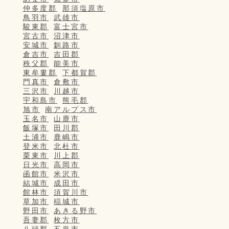
仲多度郡
那須塩原市
鳥羽市
武雄市
駿東郡
富士宮市
宮古市
沼津市
安城市
釧路市
倉吉市
吉田郡
秩父郡
能美市
東牟婁郡
下都賀郡
門真市
倉敷市
三沢市
川越市
宇和島市
熊毛郡
旭市
南アルプス市
玉名市
山鹿市
飯塚市
田川郡
土浦市
鹿嶋市
登米市
北杜市
栗東市
川上郡
日光市
高岡市
函館市
米沢市
結城市
成田市
館林市
須賀川市
草加市
稲城市
野田市
あきる野市
吾妻郡
枚方市
八頭郡
五泉市