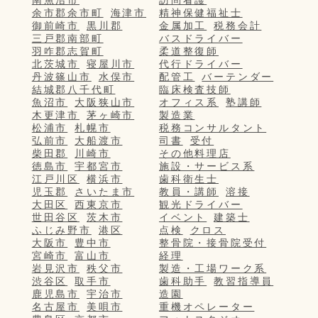
余市郡余市町
海津市
精神保健福祉士
御前崎市
黒川郡
金属加工
税務会計
三戸郡南部町
バスドライバー
羽咋郡志賀町
柔道整復師
北茨城市
寝屋川市
代行ドライバー
丹波篠山市
水俣市
配管工
バーテンダー
結城郡八千代町
臨床検査技師
魚沼市
大阪狭山市
オフィス系
塾講師
木更津市
茅ヶ崎市
製造業
松浦市
札幌市
税務コンサルタント
弘前市
大船渡市
司書
受付
柴田郡
川崎市
その他料理店
徳島市
宇都宮市
施設・サービス系
江戸川区
横浜市
歯科衛生士
児玉郡
さいたま市
教員・講師
溶接
大田区
西東京市
観光ドライバー
世田谷区
茨木市
イベント
建築士
ふじみ野市
港区
点検
クロス
大阪市
豊中市
整骨院・接骨院受付
宮崎市
富山市
経理
岩見沢市
秩父市
製造・工場ワーク系
渋谷区
取手市
歯科助手
教習指導員
鹿児島市
宇治市
造園
名古屋市
美唄市
重機オペレーター