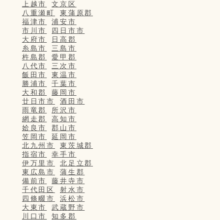
上越市
文京区
八重瀬町
東蒲原郡
福津市
浦安市
市川市
四日市市
大府市
日高郡
糸島市
三島市
杵島郡
愛甲郡
八代市
三次市
飯田市
東温市
勝浦市
千葉市
大和郡
藤岡市
廿日市市
酒田市
雨竜郡
所沢市
網走郡
高知市
姶良市
郡山市
笠岡市
延岡市
北九州市
東茨城郡
指宿市
幸手市
伊万里市
北足立郡
東広島市
蒲生郡
備前市
藤井寺市
千代田区
射水市
四條畷市
浜松市
大東市
武蔵野市
川口市
知多郡