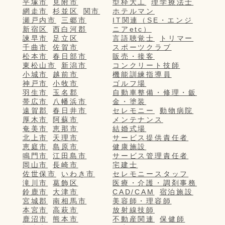
平塚市
見附市
型枠大工
理学療法士
網走市
杉並区
関市
ホテルマン
瀬戸内市
三郷市
IT関連（SE・エンジ
新宿区
西白河郡
ニアetc）
諫早市
足立区
言語聴覚士
トリマー
千曲市
佐賀市
スポーツクラブ
松本市
春日部市
販売・接客
東松山市
新潟市
コンクリート技師
小城市
越前市
機能訓練指導員
神戸市
小牧市
ゴルフ場
羽生市
玉名郡
自動車整備・修理・鈑
帯広市
八幡浜市
金・塗装
遠賀郡
春日井市
セレモニー
動物病院
厚木市
阿蘇市
メンテナンス
奄美市
恵那市
結婚式場
北上市
天理市
サービス提供責任者
恵庭市
島原市
健康施設
鳴門市
江田島市
サービス管理責任者
岡山市
長崎市
宅建士
佐世保市
いわき市
セレモニースタッフ
滝川市
葛飾区
医療・介護・調剤事務
鈴鹿市
大津市
CAD/CAM
宿泊施設
宮城郡
南相馬市
美容師・理容師
本宮市
高萩市
放射線技師
鹿沼市
熊本市
不動産関連
保健師