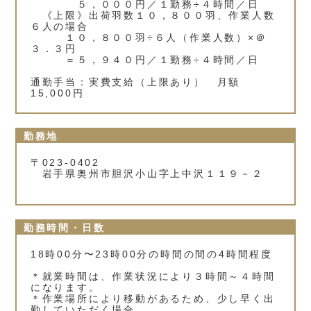
５，０００円／１勤務÷４時間／日
《上限》出荷羽数１０，８００羽、作業人数
６人の場合
１０，８００羽÷６人（作業人数）×＠
３．３円
＝５，９４０円／１勤務÷４時間／日
通勤手当：実費支給（上限あり） 月額
15,000円
勤務地
〒023-0402
岩手県奥州市胆沢小山字上中沢１１９－２
勤務時間・日数
18時00分〜23時00分の時間の間の4時間程度
＊就業時間は、作業状況により３時間～４時間
になります。
＊作業場所により移動があるため、少し早く出
勤していただく場合