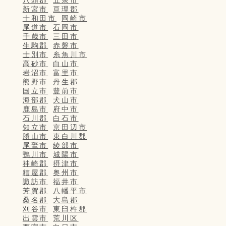
新宮市
亘理郡
十和田市
岡崎市
尾道市
石岡市
千歳市
三田市
生駒郡
赤磐市
士別市
糸魚川市
高砂市
白山市
岩沼市
富里市
熊野市
丹生郡
国立市
豊前市
海部郡
犬山市
鹿島市
府中市
石川郡
白石市
知立市
京田辺市
勝山市
東白川郡
尾鷲市
綾部市
鴨川市
城陽市
神崎郡
摂津市
糟屋郡
奥州市
諏訪市
福井市
芳賀郡
八幡平市
桑名郡
大島郡
刈谷市
東臼杵郡
出雲市
荒川区