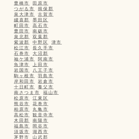
豊橋市
田原市
つがる市
揖保郡
泉大津市
古賀市
綴喜郡
墨田区
町田市
高石市
豊田市
南砺市
泉北郡
双葉郡
紫波郡
中野区
津市
松江市
長久手市
石巻市
大沼郡
袖ケ浦市
阿南市
魚津市
上田市
岩国市
八王子市
駒ヶ根市
羽島市
岸和田市
岩倉市
十日町市
養父市
南さつま市
福山市
松原市
江東区
熊谷市
花巻市
柏原市
丸亀市
高松市
観音寺市
木田郡
南陽市
福島市
岡谷市
須坂市
湖西市
茅野市
山武郡