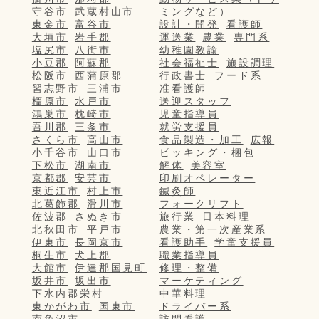
守谷市
武蔵村山市
ミングなど）
東金市
富谷市
設計・開発
看護師
大垣市
岩手郡
運送業
農業
専門系
塩尻市
八街市
幼稚園教諭
小豆郡
阿蘇郡
社会福祉士
施設調理
松阪市
西蒲原郡
行政書士
フード系
習志野市
三浦市
准看護師
橿原市
水戸市
送迎スタッフ
鴻巣市
枕崎市
児童指導員
吾川郡
三条市
就労支援員
さくら市
高山市
食品製造・加工
広報
小千谷市
山口市
ピッキング・梱包
下松市
湖南市
解体
美容室
京都郡
安芸市
印刷オペレーター
東近江市
村上市
鍼灸師
北葛飾郡
滑川市
フォークリフト
佐波郡
さぬき市
旅行業
日本料理
北秋田市
平戸市
農業・第一次産業系
伊東市
長岡京市
看護助手
学童支援員
桐生市
犬上郡
職業指導員
大館市
伊達郡国見町
修理・整備
坂井市
坂出市
マーケティング
下水内郡栄村
中華料理
東かがわ市
国東市
ドライバー系
南魚沼市
訪問看護