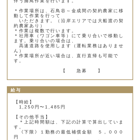
伴う捕鳥作業を行います。
＊作業場所は、石鳥谷～金成間の契約農家に移
動して作業を行って
いただきます。（沿岸エリアでは大船渡の契
約農家あり）
＊作業は複数で行います。
＊社用車（ワゴン車等）にて乗り合いで移動し
ます。乗り合いの場合は、
高速道路を使用します（運転業務はありませ
ん）
＊作業場所が近い場合は、直行直帰も可能で
す。
【 急募 】
給与
【時給】
1,250円〜1,485円
【その他手当】
＊上記時間額は、下記の計算で算出していま
す。
《下限》１勤務の最低補償金額 ５，０００
円