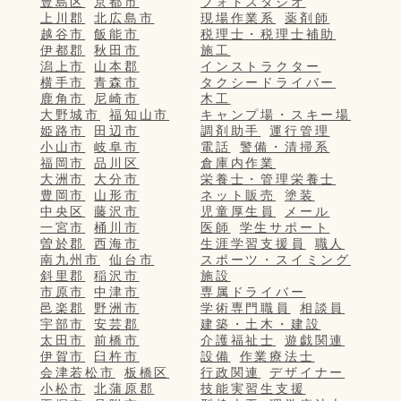
豊島区
京都市
フォトスタジオ
上川郡
北広島市
現場作業系
薬剤師
越谷市
飯能市
税理士・税理士補助
伊都郡
秋田市
施工
潟上市
山本郡
インストラクター
横手市
青森市
タクシードライバー
鹿角市
尼崎市
木工
大野城市
福知山市
キャンプ場・スキー場
姫路市
田辺市
調剤助手
運行管理
小山市
岐阜市
電話
警備・清掃系
福岡市
品川区
倉庫内作業
大洲市
大分市
栄養士・管理栄養士
豊岡市
山形市
ネット販売
塗装
中央区
藤沢市
児童厚生員
メール
一宮市
桶川市
医師
学生サポート
曽於郡
西海市
生涯学習支援員
職人
南九州市
仙台市
スポーツ・スイミング
斜里郡
稲沢市
施設
市原市
中津市
専属ドライバー
邑楽郡
野洲市
学術専門職員
相談員
宇部市
安芸郡
建築・土木・建設
太田市
前橋市
介護福祉士
遊戯関連
伊賀市
臼杵市
設備
作業療法士
会津若松市
板橋区
行政関連
デザイナー
小松市
北蒲原郡
技能実習生支援