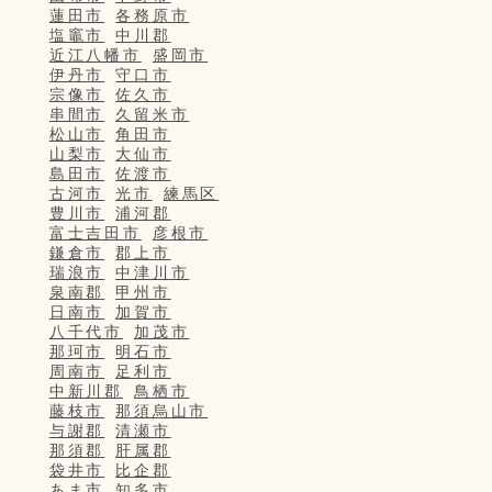
蓮田市
各務原市
塩竈市
中川郡
近江八幡市
盛岡市
伊丹市
守口市
宗像市
佐久市
串間市
久留米市
松山市
角田市
山梨市
大仙市
島田市
佐渡市
古河市
光市
練馬区
豊川市
浦河郡
富士吉田市
彦根市
鎌倉市
郡上市
瑞浪市
中津川市
泉南郡
甲州市
日南市
加賀市
八千代市
加茂市
那珂市
明石市
周南市
足利市
中新川郡
鳥栖市
藤枝市
那須烏山市
与謝郡
清瀬市
那須郡
肝属郡
袋井市
比企郡
あま市
知多市