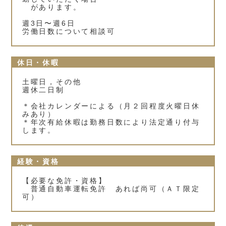
があります。
週3日〜週6日
労働日数について相談可
休日・休暇
土曜日，その他
週休二日制
＊会社カレンダーによる（月２回程度火曜日休
みあり）
＊年次有給休暇は勤務日数により法定通り付与
します。
経験・資格
【必要な免許・資格】
普通自動車運転免許 あれば尚可（ＡＴ限定
可）