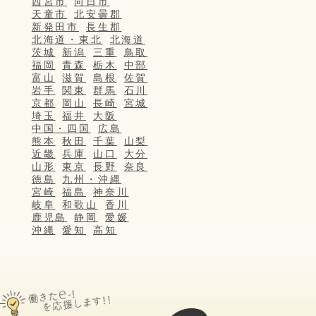
西宮市
向日市
天童市
北安曇郡
新発田市
長生郡
北海道・東北
北海道
茨城
新潟
三重
鳥取
福岡
青森
栃木
中部
富山
滋賀
島根
佐賀
岩手
関東
群馬
石川
京都
岡山
長崎
宮城
埼玉
福井
大阪
中国・四国
広島
熊本
秋田
千葉
山梨
近畿
兵庫
山口
大分
山形
東京
長野
奈良
徳島
九州・沖縄
宮崎
福島
神奈川
岐阜
和歌山
香川
鹿児島
静岡
愛媛
沖縄
愛知
高知