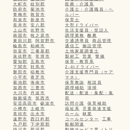
大町市
紋別郡
医療・介護系
防府市
菊池市
介護士・介護職員・ヘ
青梅市
敦賀市
ルパー
和泉市
新座市
保育士
長井市
安八郡
大型ドライバー
上山市
佐野市
生活支援員・世話人
南国市
牧之原市
調理業務
酪農
東田川郡
阿賀野市
交通誘導員
商品管理
輪島市
柏崎市
通信工
施設管理
弥富市
三養基郡
土地家屋調査士
泉佐野市
常滑市
製材工
営業
警備
愛知郡
五島市
保育・教育系
下関市
対馬市
2-4tドライバー
磐田市
稲敷市
介護支援専門員（ケア
小平市
香芝市
マネ）
菊池郡
海南市
保育教諭
相談員
加西市
三豊市
調理補助
清掃
大川市
丹波市
配送・配達・集配・集
御殿場市
筑西市
荷
安芸高田市
砺波市
訪問介護
保育補助
小樽市
土岐市
福祉系
児童発達支援
美祢市
出水市
ホール
林業
遠野市
西臼杵郡
コールセンター
工事
九戸郡
下伊那郡
船舶関連
掛川市
那珂郡
動物サービス業（トリ