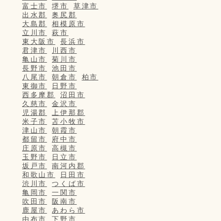
富士市
堺市
草津市
出水郡
奥尻郡
大島郡
相模原市
立川市
萩市
東大阪市
長浜市
君津市
川西市
亀山市
菊川市
長野市
池田市
八尾市
朝倉市
柏市
東御市
日野市
西多摩郡
沼田市
久慈市
金沢市
児湯郡
上伊那郡
米子市
苫小牧市
津山市
朝霞市
都留市
府中市
庄原市
高槻市
玉野市
日立市
坂戸市
南河内郡
和歌山市
日田市
渋川市
つくば市
亀岡市
一関市
吹田市
阪南市
鹿屋市
あわら市
由布市
下野市