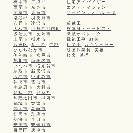
橋本市
二海郡
住宅アドバイザー
西尾市
奈良市
エステティシャン
船橋市
東海市
ソーイングオペレータ
塩谷郡
羽曳野市
ー
八戸市
滝沢市
断裁工
大和市
稲敷郡河内町
整体師・セラピスト
多治見市
長岡市
機械オペレーター
上尾市
栃木市
電気工事
縫製
台東区
多可郡
中郡
社労士
カウンセラー
ひたちなか市
研磨作業員
美容
伊勢崎市
松戸市
接客
整備
旭川市
海老名市
いなべ市
横須賀市
鳥取市
新居浜市
広島市
いすみ市
神埼市
雲仙市
南島原市
大村市
足柄下郡
耶麻郡
常陸太田市
甲府市
都城市
焼津市
鶴岡市
高崎市
静岡市
別府市
熱海市
半田市
安来市
安曇野市
目黒区
唐津市