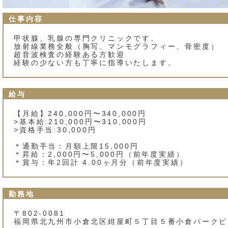
仕事内容
甲状腺、乳腺の専門クリニックです。
放射線業務全般（胸写、マンモグラフィー、骨密度）
超音波検査の経験ある方歓迎
経験の少ない方も丁寧に指導いたします。
給与
【月給】240,000円〜340,000円
>基本給:210,000円〜310,000円
>資格手当:30,000円
＊通勤手当：月額上限15,000円
＊昇給：2,000円〜5,000円（前年度実績）
＊賞与：年2回計 4.00ヶ月分（前年度実績）
勤務地
〒802-0081
福岡県北九州市小倉北区紺屋町５丁目５番小倉パークビ