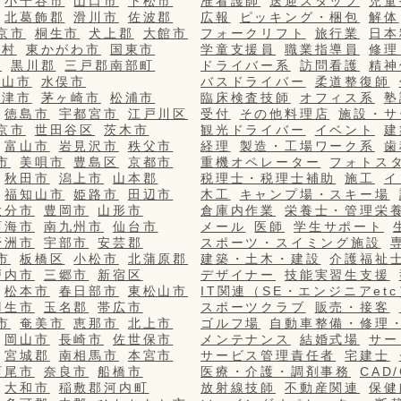
小千谷市
山口市
下松市
准看護師
送迎スタッフ
児童
北葛飾郡
滑川市
佐波郡
広報
ピッキング・梱包
解体
京市
桐生市
犬上郡
大館市
フォークリフト
旅行業
日本
栄村
東かがわ市
国東市
学童支援員
職業指導員
修理
市
黒川郡
三戸郡南部町
ドライバー系
訪問看護
精神
篠山市
水俣市
バスドライバー
柔道整復師
更津市
茅ヶ崎市
松浦市
臨床検査技師
オフィス系
塾
徳島市
宇都宮市
江戸川区
受付
その他料理店
施設・サ
京市
世田谷区
茨木市
観光ドライバー
イベント
建
富山市
岩見沢市
秩父市
経理
製造・工場ワーク系
歯
市
美唄市
豊島区
京都市
重機オペレーター
フォトス
秋田市
潟上市
山本郡
税理士・税理士補助
施工
イ
福知山市
姫路市
田辺市
木工
キャンプ場・スキー場
大分市
豊岡市
山形市
倉庫内作業
栄養士・管理栄
西海市
南九州市
仙台市
メール
医師
学生サポート
野洲市
宇部市
安芸郡
スポーツ・スイミング施設
市
板橋区
小松市
北蒲原郡
建築・土木・建設
介護福祉
戸内市
三郷市
新宿区
デザイナー
技能実習生支援
松本市
春日部市
東松山市
IT関連（SE・エンジニアetc
羽生市
玉名郡
帯広市
スポーツクラブ
販売・接客
市
奄美市
恵那市
北上市
ゴルフ場
自動車整備・修理
岡山市
長崎市
佐世保市
メンテナンス
結婚式場
サー
宮城郡
南相馬市
本宮市
サービス管理責任者
宅建士
西尾市
奈良市
船橋市
医療・介護・調剤事務
CAD
大和市
稲敷郡河内町
放射線技師
不動産関連
保健