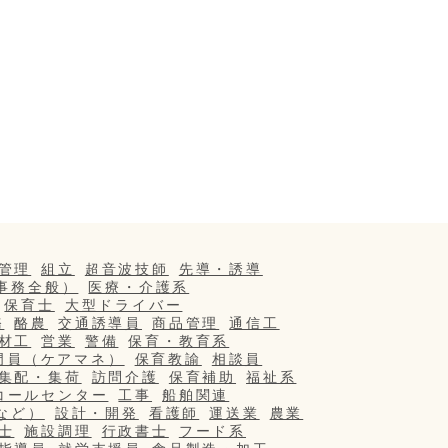
管理
組立
超音波技師
先導・誘導
事務全般）
医療・介護系
保育士
大型ドライバー
務
酪農
交通誘導員
商品管理
通信工
材工
営業
警備
保育・教育系
門員（ケアマネ）
保育教諭
相談員
集配・集荷
訪問介護
保育補助
福祉系
コールセンター
工事
船舶関連
など）
設計・開発
看護師
運送業
農業
士
施設調理
行政書士
フード系