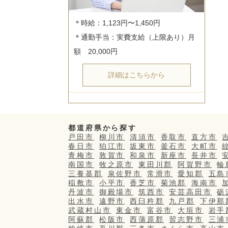
＊時給：1,123円〜1,450円

＊通勤手当：実費支給（上限あり）月
詳細はこちらから
都道府県から探す
戸田市
柳川市
清須市
香取市
直方市
春日市
狛江市
坂東市
釜石市
大町市
青梅市
敦賀市
和泉市
新座市
長井市
南国市
牧之原市
東田川郡
阿賀野市
輪
三養基郡
泉佐野市
常滑市
愛知郡
五島
稲敷市
小平市
香芝市
菊池郡
海南市
丹波市
御殿場市
筑西市
安芸高田市
砺
出水市
遠野市
西臼杵郡
九戸郡
下伊那
武蔵村山市
東金市
富谷市
大垣市
岩手
阿蘇郡
松阪市
西蒲原郡
習志野市
三浦