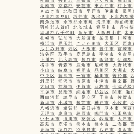
枕崎市
吾川郡
三条市
さくら市
高山市
湖南市
京都郡
安芸市
東近江市
村上市
さぬき市
北秋田市
平戸市
伊東市
長岡
伊達郡国見町
坂井市
坂出市
下水内郡
南魚沼市
余市郡余市町
海津市
御前崎
羽咋郡志賀町
北茨城市
寝屋川市
丹波
結城郡八千代町
魚沼市
大阪狭山市
木
札幌市
弘前市
大船渡市
柴田郡
川崎市
横浜市
児玉郡
さいたま市
大田区
西東
ふじみ野市
港区
大阪市
豊中市
宮崎市
渋谷区
取手市
鹿児島市
宇治市
名古屋
上川郡
北広島市
越谷市
飯能市
伊都郡
横手市
青森市
鹿角市
尼崎市
大野城市
小山市
岐阜市
福岡市
品川区
大洲市
中央区
藤沢市
一宮市
桶川市
曽於郡
斜里郡
稲沢市
市原市
中津市
邑楽郡
太田市
前橋市
伊賀市
臼杵市
会津若松
平塚市
見附市
網走市
杉並区
関市
瀬
西白河郡
諫早市
足立区
千曲市
佐賀市
新潟市
小城市
越前市
神戸市
小牧市
八幡浜市
遠賀郡
春日井市
厚木市
阿蘇
天理市
恵庭市
島原市
鳴門市
江田島市
いわき市
滝川市
葛飾区
鈴鹿市
大津市
高萩市
鹿沼市
熊本市
橋本市
二海郡
東海市
塩谷郡
羽曳野市
八戸市
滝沢市