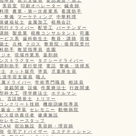
指導員
就労支援員
食品製造・加工
美容室
印刷オペレーター
鍼灸師
料理
農業・第一次産業系
看護助手
・整備
マーケティング
中華料理
保健福祉士
金属加工
税務会計
代行ドライバー
配管工
バーテンダー
講師
製造業
税務コンサルタント
司書
ービス系
歯科衛生士
教員・講師
溶接
築士
点検
クロス
整骨院・接骨院受付
科助手
教習指導員
造園
タジオ
現場作業系
薬剤師
ンストラクター
タクシードライバー
調剤助手
運行管理
電話
警備・清掃系
養士
ネット販売
塗装
児童厚生員
生涯学習支援員
職人
専属ドライバー
学術専門職員
相談員
士
遊戯関連
設備
作業療法士
行政関連
型枠大工
理学療法士
ホテルマン
）
言語聴覚士
トリマー
コンクリート技師
機能訓練指導員
・鈑金・塗装
セレモニー
動物病院
ビス提供責任者
健康施設
セレモニースタッフ
/CAM
宿泊施設
美容師・理容師
師
住宅アドバイザー
エステティシャン