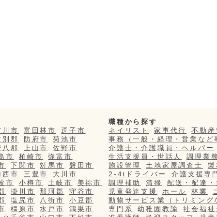
職種から探す
吉川市
富田林市
逗子市
ネイリスト
家事代行
不動産
紋別郡
防府市
菊池市
事務（一般・経理・営業など
安八郡
上山市
佐野市
介護士・介護職員・ヘルパー
島市
柏崎市
弥富市
生活支援員・世話人
調理業
市
下関市
対馬市
磐田市
施設管理
土地家屋調査士
製
加西市
三豊市
大川市
2-4tドライバー
介護支援専
波市
小樽市
土岐市
美祢市
調理補助
清掃
配送・配達・
郡
掛川市
那珂郡
守谷市
児童発達支援
ホール
林業
郡
塩尻市
八街市
小豆郡
動物サービス業（トリミング
市
橿原市
水戸市
鴻巣市
専門系
幼稚園教諭
社会福祉