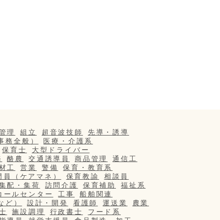
管理
組立
超音波技師
先導・誘導
事務全般）
医療・介護系
保育士
大型ドライバー
務
酪農
交通誘導員
商品管理
通信工
材工
営業
警備
保育・教育系
門員（ケアマネ）
保育教諭
相談員
集配・集荷
訪問介護
保育補助
福祉系
コールセンター
工事
船舶関連
など）
設計・開発
看護師
運送業
農業
士
施設調理
行政書士
フード系