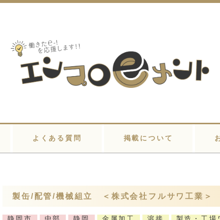
よくある質問
掲載について
製缶/配管/機械組立 ＜株式会社フルサワ工業＞
静岡市
中部
静岡
金属加工
溶接
製造・工場