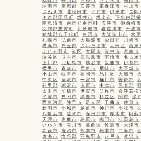
枕崎市
吾川郡
三条市
さくら市
高山市
湖南市
京都郡
安芸市
東近江市
村上市
さぬき市
北秋田市
平戸市
伊東市
長岡
伊達郡国見町
坂井市
坂出市
下水内郡
南魚沼市
余市郡余市町
海津市
御前崎
羽咋郡志賀町
北茨城市
寝屋川市
丹波
結城郡八千代町
魚沼市
大阪狭山市
木
札幌市
弘前市
大船渡市
柴田郡
川崎市
横浜市
児玉郡
さいたま市
大田区
西東
ふじみ野市
港区
大阪市
豊中市
宮崎市
渋谷区
取手市
鹿児島市
宇治市
名古屋
上川郡
北広島市
越谷市
飯能市
伊都郡
横手市
青森市
鹿角市
尼崎市
大野城市
小山市
岐阜市
福岡市
品川区
大洲市
中央区
藤沢市
一宮市
桶川市
曽於郡
斜里郡
稲沢市
市原市
中津市
邑楽郡
太田市
前橋市
伊賀市
臼杵市
会津若松
平塚市
見附市
網走市
杉並区
関市
瀬
西白河郡
諫早市
足立区
千曲市
佐賀市
新潟市
小城市
越前市
神戸市
小牧市
八幡浜市
遠賀郡
春日井市
厚木市
阿蘇
天理市
恵庭市
島原市
鳴門市
江田島市
いわき市
滝川市
葛飾区
鈴鹿市
大津市
高萩市
鹿沼市
熊本市
橋本市
二海郡
東海市
塩谷郡
羽曳野市
八戸市
滝沢市