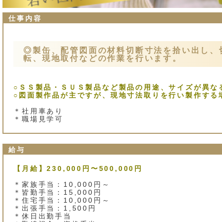
仕事内容
◎製缶、配管図面の材料切断寸法を拾い出し、
転、現地取付などの作業を行います。
○ＳＳ製品・ＳＵＳ製品など製品の用途、サイズが異な
○図面製作品が主ですが、現地寸法取りを行い製作する
＊社用車あり
＊職場見学可
給与
【月給】230,000円〜500,000円
＊家族手当：10,000円～
＊皆勤手当：15,000円
＊住宅手当：10,000円～
＊出張手当：1,500円
＊休日出勤手当