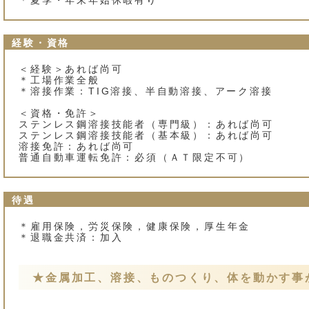
経験・資格
＜経験＞あれば尚可
＊工場作業全般
＊溶接作業：TIG溶接、半自動溶接、アーク溶接
＜資格・免許＞
ステンレス鋼溶接技能者（専門級）：あれば尚可
ステンレス鋼溶接技能者（基本級）：あれば尚可
溶接免許：あれば尚可
普通自動車運転免許：必須（ＡＴ限定不可）
待遇
＊雇用保険，労災保険，健康保険，厚生年金
＊退職金共済：加入
★金属加工、溶接、ものつくり、体を動かす事