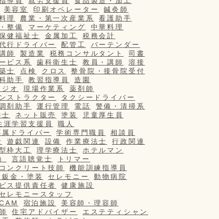
指導員
就労支援員
食品製造・加工
美容室
印刷オペレーター
鍼灸師
料理
農業・第一次産業系
看護助手
・整備
マーケティング
中華料理
保健福祉士
金属加工
税務会計
代行ドライバー
配管工
バーテンダー
講師
製造業
税務コンサルタント
司書
ービス系
歯科衛生士
教員・講師
溶接
築士
点検
クロス
整骨院・接骨院受付
科助手
教習指導員
造園
タジオ
現場作業系
薬剤師
ンストラクター
タクシードライバー
調剤助手
運行管理
電話
警備・清掃系
養士
ネット販売
塗装
児童厚生員
生涯学習支援員
職人
専属ドライバー
学術専門職員
相談員
士
遊戯関連
設備
作業療法士
行政関連
型枠大工
理学療法士
ホテルマン
）
言語聴覚士
トリマー
コンクリート技師
機能訓練指導員
・鈑金・塗装
セレモニー
動物病院
ビス提供責任者
健康施設
セレモニースタッフ
/CAM
宿泊施設
美容師・理容師
師
住宅アドバイザー
エステティシャン