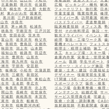
小千谷市
山口市
下松市
准看護師
送迎スタッフ
児童
北葛飾郡
滑川市
佐波郡
広報
ピッキング・梱包
解体
京市
桐生市
犬上郡
大館市
フォークリフト
旅行業
日本
栄村
東かがわ市
国東市
学童支援員
職業指導員
修理
市
黒川郡
三戸郡南部町
ドライバー系
訪問看護
精神
篠山市
水俣市
バスドライバー
柔道整復師
更津市
茅ヶ崎市
松浦市
臨床検査技師
オフィス系
塾
徳島市
宇都宮市
江戸川区
受付
その他料理店
施設・サ
京市
世田谷区
茨木市
観光ドライバー
イベント
建
富山市
岩見沢市
秩父市
経理
製造・工場ワーク系
歯
市
美唄市
豊島区
京都市
重機オペレーター
フォトス
秋田市
潟上市
山本郡
税理士・税理士補助
施工
イ
福知山市
姫路市
田辺市
木工
キャンプ場・スキー場
大分市
豊岡市
山形市
倉庫内作業
栄養士・管理栄
西海市
南九州市
仙台市
メール
医師
学生サポート
野洲市
宇部市
安芸郡
スポーツ・スイミング施設
市
板橋区
小松市
北蒲原郡
建築・土木・建設
介護福祉
戸内市
三郷市
新宿区
デザイナー
技能実習生支援
松本市
春日部市
東松山市
IT関連（SE・エンジニアetc
羽生市
玉名郡
帯広市
スポーツクラブ
販売・接客
市
奄美市
恵那市
北上市
ゴルフ場
自動車整備・修理
岡山市
長崎市
佐世保市
メンテナンス
結婚式場
サー
宮城郡
南相馬市
本宮市
サービス管理責任者
宅建士
西尾市
奈良市
船橋市
医療・介護・調剤事務
CAD
大和市
稲敷郡河内町
放射線技師
不動産関連
保健