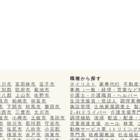
職種から探す
吉川市
富田林市
逗子市
ネイリスト
家事代行
不動産
紋別郡
防府市
菊池市
事務（一般・経理・営業など
安八郡
上山市
佐野市
介護士・介護職員・ヘルパー
島市
柏崎市
弥富市
生活支援員・世話人
調理業
市
下関市
対馬市
磐田市
施設管理
土地家屋調査士
製
加西市
三豊市
大川市
2-4tドライバー
介護支援専
波市
小樽市
土岐市
美祢市
調理補助
清掃
配送・配達・
郡
掛川市
那珂郡
守谷市
児童発達支援
ホール
林業
郡
塩尻市
八街市
小豆郡
動物サービス業（トリミング
市
橿原市
水戸市
鴻巣市
専門系
幼稚園教諭
社会福祉