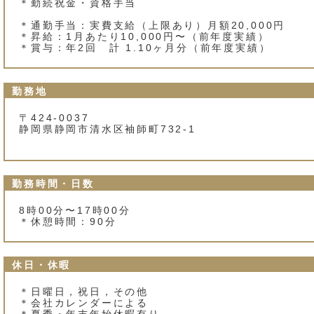
＊勤続祝金・資格手当
＊通勤手当：実費支給（上限あり）月額20,000円
＊昇給：1月あたり10,000円〜（前年度実績）
＊賞与：年2回 計 1.10ヶ月分（前年度実績）
勤務地
〒424-0037
静岡県静岡市清水区袖師町732‐1
勤務時間・日数
8時00分〜17時00分
＊休憩時間：90分
休日・休暇
＊日曜日，祝日，その他
＊会社カレンダーによる
＊夏季・年末年始休暇有り