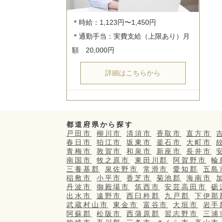
＊時給：1,123円〜1,450円

＊通勤手当：実費支給（上限あり）月
詳細はこちらから
都道府県から探す
戸田市
柳川市
清須市
香取市
直方市
春日市
狛江市
坂東市
釜石市
大町市
青梅市
敦賀市
和泉市
新座市
長井市
南国市
牧之原市
東田川郡
阿賀野市
輪
三養基郡
泉佐野市
常滑市
愛知郡
五島
稲敷市
小平市
香芝市
菊池郡
海南市
丹波市
御殿場市
筑西市
安芸高田市
砺
出水市
遠野市
西臼杵郡
九戸郡
下伊那
武蔵村山市
東金市
富谷市
大垣市
岩手
阿蘇郡
松阪市
西蒲原郡
習志野市
三浦