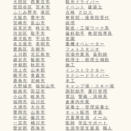
大田区
西東京市
観光ドライバー
世田谷区
茨木市
イベント
建築士
ふじみ野市
港区
点検
クロス
大阪市
豊中市
整骨院・接骨院受付
宮崎市
富山市
経理
岩見沢市
秩父市
製造・工場ワーク系
渋谷区
取手市
歯科助手
教習指導員
鹿児島市
宇治市
造園
名古屋市
美唄市
重機オペレーター
豊島区
京都市
フォトスタジオ
上川郡
北広島市
現場作業系
薬剤師
越谷市
飯能市
税理士・税理士補助
伊都郡
秋田市
施工
潟上市
山本郡
インストラクター
横手市
青森市
タクシードライバー
鹿角市
尼崎市
木工
大野城市
福知山市
キャンプ場・スキー場
姫路市
田辺市
調剤助手
運行管理
小山市
岐阜市
電話
警備・清掃系
福岡市
品川区
倉庫内作業
大洲市
大分市
栄養士・管理栄養士
豊岡市
山形市
ネット販売
塗装
中央区
藤沢市
児童厚生員
メール
一宮市
桶川市
医師
学生サポート
曽於郡
西海市
生涯学習支援員
職人