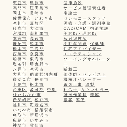
恵庭市
島原市
健康施設
鳴門市
江田島市
サービス管理責任者
岡山市
長崎市
宅建士
佐世保市
いわき市
セレモニースタッフ
滝川市
葛飾区
医療・介護・調剤事務
鈴鹿市
大津市
CAD/CAM
宿泊施設
宮城郡
南相馬市
美容師・理容師
本宮市
高萩市
放射線技師
鹿沼市
熊本市
不動産関連
保健師
橋本市
二海郡
住宅アドバイザー
西尾市
奈良市
エステティシャン
船橋市
東海市
ソーイングオペレータ
塩谷郡
羽曳野市
ー
八戸市
滝沢市
断裁工
大和市
稲敷郡河内町
整体師・セラピスト
多治見市
長岡市
機械オペレーター
上尾市
栃木市
電気工事
縫製
台東区
多可郡
中郡
社労士
カウンセラー
ひたちなか市
研磨作業員
美容
伊勢崎市
松戸市
接客
整備
旭川市
海老名市
いなべ市
横須賀市
鳥取市
新居浜市
広島市
いすみ市
神埼市
雲仙市