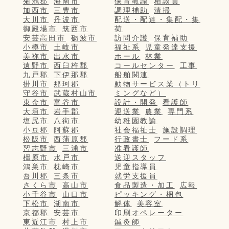
菊池郡
海南市
保育教諭
相談員
加西市
三豊市
調理補助
清掃
大川市
丹波市
配送・配達・集配・集
御殿場市
筑西市
荷
安芸高田市
砺波市
訪問介護
保育補助
小樽市
土岐市
福祉系
児童発達支援
美祢市
出水市
ホール
林業
遠野市
西臼杵郡
コールセンター
工事
九戸郡
下伊那郡
船舶関連
掛川市
那珂郡
動物サービス業（トリ
守谷市
武蔵村山市
ミングなど）
東金市
富谷市
設計・開発
看護師
大垣市
岩手郡
運送業
農業
専門系
塩尻市
八街市
幼稚園教諭
小豆郡
阿蘇郡
社会福祉士
施設調理
松阪市
西蒲原郡
行政書士
フード系
習志野市
三浦市
准看護師
橿原市
水戸市
送迎スタッフ
鴻巣市
枕崎市
児童指導員
吾川郡
三条市
就労支援員
さくら市
高山市
食品製造・加工
広報
小千谷市
山口市
ピッキング・梱包
下松市
湖南市
解体
美容室
京都郡
安芸市
印刷オペレーター
東近江市
村上市
鍼灸師