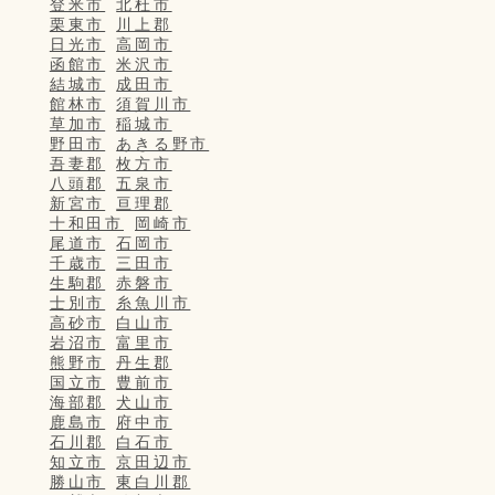
登米市
北杜市
栗東市
川上郡
日光市
高岡市
函館市
米沢市
結城市
成田市
館林市
須賀川市
草加市
稲城市
野田市
あきる野市
吾妻郡
枚方市
八頭郡
五泉市
新宮市
亘理郡
十和田市
岡崎市
尾道市
石岡市
千歳市
三田市
生駒郡
赤磐市
士別市
糸魚川市
高砂市
白山市
岩沼市
富里市
熊野市
丹生郡
国立市
豊前市
海部郡
犬山市
鹿島市
府中市
石川郡
白石市
知立市
京田辺市
勝山市
東白川郡