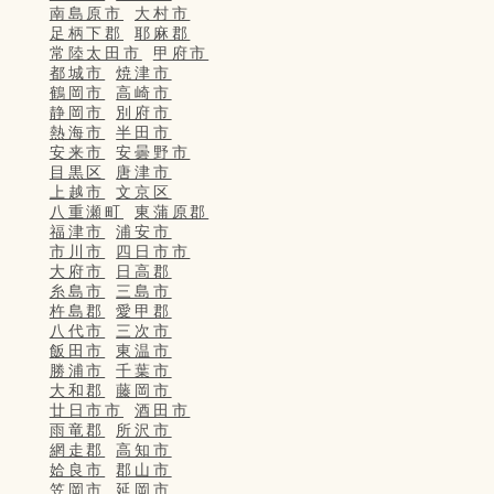
南島原市
大村市
足柄下郡
耶麻郡
常陸太田市
甲府市
都城市
焼津市
鶴岡市
高崎市
静岡市
別府市
熱海市
半田市
安来市
安曇野市
目黒区
唐津市
上越市
文京区
八重瀬町
東蒲原郡
福津市
浦安市
市川市
四日市市
大府市
日高郡
糸島市
三島市
杵島郡
愛甲郡
八代市
三次市
飯田市
東温市
勝浦市
千葉市
大和郡
藤岡市
廿日市市
酒田市
雨竜郡
所沢市
網走郡
高知市
姶良市
郡山市
笠岡市
延岡市