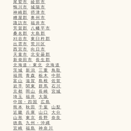
尾鷲市
綾部市
鴨川市
城陽市
神崎郡
摂津市
糟屋郡
奥州市
諏訪市
福井市
芳賀郡
八幡平市
桑名郡
大島郡
刈谷市
東臼杵郡
出雲市
荒川区
西宮市
向日市
天童市
北安曇郡
新発田市
長生郡
北海道・東北
北海道
茨城
新潟
三重
鳥取
福岡
青森
栃木
中部
富山
滋賀
島根
佐賀
岩手
関東
群馬
石川
京都
岡山
長崎
宮城
埼玉
福井
大阪
中国・四国
広島
熊本
秋田
千葉
山梨
近畿
兵庫
山口
大分
山形
東京
長野
奈良
徳島
九州・沖縄
宮崎
福島
神奈川