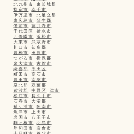
北九州市
東茨城郡
指宿市
幸手市
伊万里市
北足立郡
東広島市
蒲生郡
備前市
藤井寺市
千代田区
射水市
四條畷市
浜松市
大東市
武蔵野市
川口市
知多郡
豊橋市
田原市
つがる市
揖保郡
泉大津市
古賀市
綴喜郡
墨田区
町田市
高石市
豊田市
南砺市
泉北郡
双葉郡
紫波郡
中野区
津市
松江市
長久手市
石巻市
大沼郡
袖ケ浦市
阿南市
魚津市
上田市
岩国市
八王子市
駒ヶ根市
羽島市
岸和田市
岩倉市
十日町市
養父市