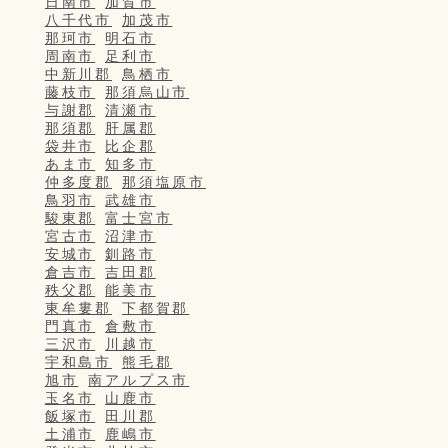
日南市
加賀市
八千代市
加茂市
那珂市
明石市
周南市
足利市
中新川郡
鳥栖市
藤枝市
那須烏山市
与謝郡
清瀬市
那須郡
肝属郡
袋井市
比企郡
あま市
知多市
仲多度郡
那須塩原市
鳥羽市
武雄市
駿東郡
富士宮市
宮古市
沼津市
安城市
釧路市
倉吉市
吉田郡
秩父郡
能美市
東牟婁郡
下都賀郡
門真市
倉敷市
三沢市
川越市
宇和島市
熊毛郡
旭市
南アルプス市
玉名市
山鹿市
飯塚市
田川郡
土浦市
鹿嶋市