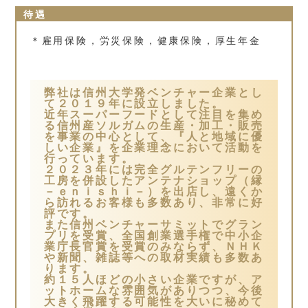
待遇
＊雇用保険，労災保険，健康保険，厚生年金
弊社は信州大学発ベンチャー企業とし
て２０１９年に設立しました。
近年スーパーフードとして注目を集め
る信州産ソルガムの生産・加工・販売
を事業の中心として、『人と地域に優
しい企業』を企業理念において活動を
行っています。
２０２３年には完全グルテンフリーの
工房を併設したアンテナショップ（縁
－ｅｎｉｓｈｉ－）を出店し、遠くか
ら訪れるお客様も多数あり、非常に好
評です。
また信州ベンチャーサミットでグラン
プリを受賞、全国創業選手権で中小企
業庁長官賞を受賞のみならず、ＮＨＫ
や新聞、雑誌等への取材実績も多数あ
ります。
約１５人ほどの小さい企業ですが、ア
ットホームな雰囲気がありつつ、今後
大きく飛躍する可能性を大いに秘めて