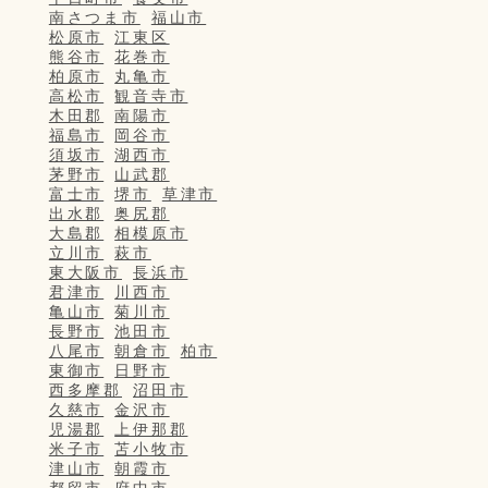
南さつま市
福山市
松原市
江東区
熊谷市
花巻市
柏原市
丸亀市
高松市
観音寺市
木田郡
南陽市
福島市
岡谷市
須坂市
湖西市
茅野市
山武郡
富士市
堺市
草津市
出水郡
奥尻郡
大島郡
相模原市
立川市
萩市
東大阪市
長浜市
君津市
川西市
亀山市
菊川市
長野市
池田市
八尾市
朝倉市
柏市
東御市
日野市
西多摩郡
沼田市
久慈市
金沢市
児湯郡
上伊那郡
米子市
苫小牧市
津山市
朝霞市
都留市
府中市