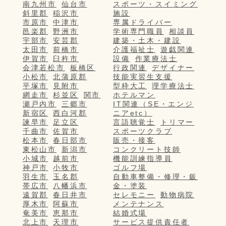
南九州市
仙台市
スポーツ・スイミング
斜里郡
稲沢市
施設
市原市
中津市
専属ドライバー
邑楽郡
野洲市
学術専門職員
相談員
宇部市
安芸郡
建築・土木・建設
太田市
前橋市
介護福祉士
遊戯関連
伊賀市
臼杵市
設備
作業療法士
会津若松市
板橋区
行政関連
デザイナー
小松市
北蒲原郡
技能実習生支援
平塚市
見附市
型枠大工
理学療法士
網走市
杉並区
関市
ホテルマン
瀬戸内市
三郷市
IT関連（SE・エンジ
新宿区
西白河郡
ニアetc）
諫早市
足立区
言語聴覚士
トリマー
千曲市
佐賀市
スポーツクラブ
松本市
春日部市
販売・接客
東松山市
新潟市
コンクリート技師
小城市
越前市
機能訓練指導員
神戸市
小牧市
ゴルフ場
羽生市
玉名郡
自動車整備・修理・鈑
帯広市
八幡浜市
金・塗装
遠賀郡
春日井市
セレモニー
動物病院
厚木市
阿蘇市
メンテナンス
奄美市
恵那市
結婚式場
北上市
天理市
サービス提供責任者