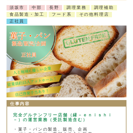
須坂市
中部
長野
調理業務
調理補助
食品製造・加工
フード系
その他料理店
正社員
仕事内容
完全グルテンフリー店舗（縁－ｅｎｉｓｈｉ
－）の運営業務（受託製造含む）
・菓子・パンの製造、販売、企画