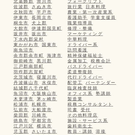
北葛飾郡
滑川市
フォークリフト
佐波郡
さぬき市
旅行業
日本料理
北秋田市
平戸市
農業・第一次産業系
伊東市
長岡京市
看護助手
学童支援員
桐生市
犬上郡
職業指導員
大館市
伊達郡国見町
修理・整備
坂井市
坂出市
マーケティング
下水内郡栄村
中華料理
東かがわ市
国東市
ドライバー系
南魚沼市
訪問看護
余市郡余市町
海津市
精神保健福祉士
御前崎市
黒川郡
金属加工
税務会計
三戸郡南部町
バスドライバー
羽咋郡志賀町
柔道整復師
北茨城市
寝屋川市
代行ドライバー
丹波篠山市
水俣市
配管工
バーテンダー
結城郡八千代町
臨床検査技師
魚沼市
大阪狭山市
オフィス系
塾講師
木更津市
茅ヶ崎市
製造業
松浦市
札幌市
税務コンサルタント
弘前市
大船渡市
司書
受付
柴田郡
川崎市
その他料理店
徳島市
宇都宮市
施設・サービス系
江戸川区
横浜市
歯科衛生士
児玉郡
さいたま市
教員・講師
溶接