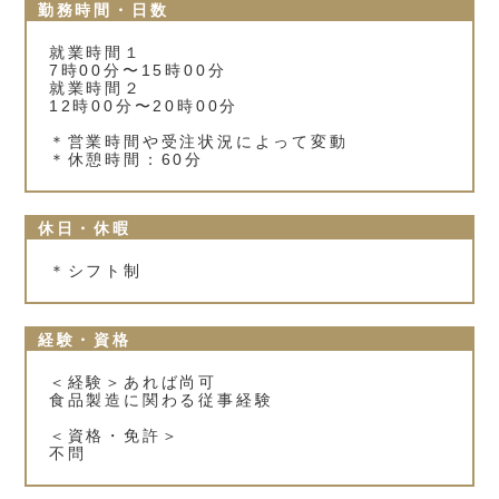
勤務時間・日数
就業時間１
7時00分〜15時00分
就業時間２
12時00分〜20時00分
＊営業時間や受注状況によって変動
＊休憩時間：60分
休日・休暇
＊シフト制
経験・資格
＜経験＞あれば尚可
食品製造に関わる従事経験
＜資格・免許＞
不問