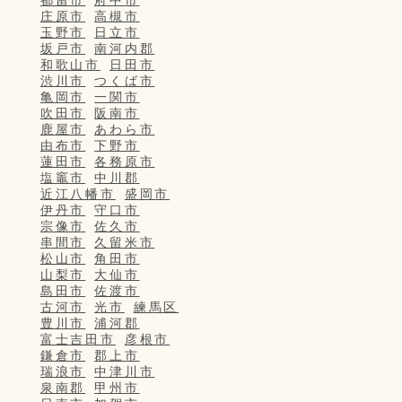
庄原市
高槻市
玉野市
日立市
坂戸市
南河内郡
和歌山市
日田市
渋川市
つくば市
亀岡市
一関市
吹田市
阪南市
鹿屋市
あわら市
由布市
下野市
蓮田市
各務原市
塩竈市
中川郡
近江八幡市
盛岡市
伊丹市
守口市
宗像市
佐久市
串間市
久留米市
松山市
角田市
山梨市
大仙市
島田市
佐渡市
古河市
光市
練馬区
豊川市
浦河郡
富士吉田市
彦根市
鎌倉市
郡上市
瑞浪市
中津川市
泉南郡
甲州市