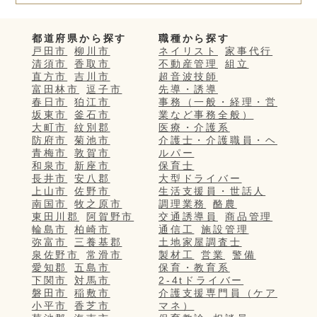
都道府県から探す
職種から探す
戸田市
柳川市
ネイリスト
家事代行
清須市
香取市
不動産管理
組立
直方市
吉川市
超音波技師
富田林市
逗子市
先導・誘導
春日市
狛江市
事務（一般・経理・営
坂東市
釜石市
業など事務全般）
大町市
紋別郡
医療・介護系
防府市
菊池市
介護士・介護職員・ヘ
青梅市
敦賀市
ルパー
和泉市
新座市
保育士
長井市
安八郡
大型ドライバー
上山市
佐野市
生活支援員・世話人
南国市
牧之原市
調理業務
酪農
東田川郡
阿賀野市
交通誘導員
商品管理
輪島市
柏崎市
通信工
施設管理
弥富市
三養基郡
土地家屋調査士
泉佐野市
常滑市
製材工
営業
警備
愛知郡
五島市
保育・教育系
下関市
対馬市
2-4tドライバー
磐田市
稲敷市
介護支援専門員（ケア
小平市
香芝市
マネ）