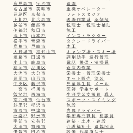
鹿児島市
宇治市
造園
名古屋市
美唄市
重機オペレーター
豊島区
京都市
フォトスタジオ
上川郡
北広島市
現場作業系
薬剤師
越谷市
飯能市
税理士・税理士補助
伊都郡
秋田市
施工
潟上市
山本郡
インストラクター
横手市
青森市
タクシードライバー
鹿角市
尼崎市
木工
大野城市
福知山市
キャンプ場・スキー場
姫路市
田辺市
調剤助手
運行管理
小山市
岐阜市
電話
警備・清掃系
福岡市
品川区
倉庫内作業
大洲市
大分市
栄養士・管理栄養士
豊岡市
山形市
ネット販売
塗装
中央区
藤沢市
児童厚生員
メール
一宮市
桶川市
医師
学生サポート
曽於郡
西海市
生涯学習支援員
職人
南九州市
仙台市
スポーツ・スイミング
斜里郡
稲沢市
施設
市原市
中津市
専属ドライバー
邑楽郡
野洲市
学術専門職員
相談員
宇部市
安芸郡
建築・土木・建設
太田市
前橋市
介護福祉士
遊戯関連
伊賀市
臼杵市
設備
作業療法士