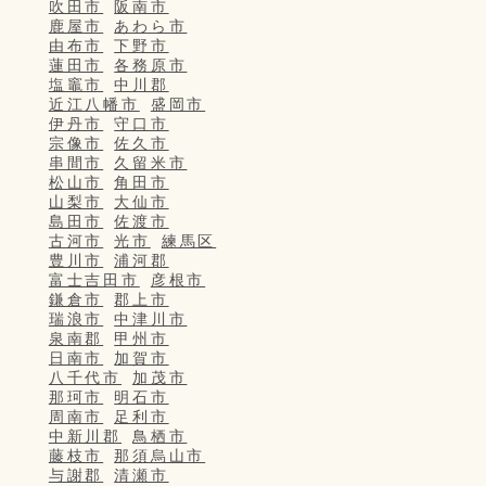
吹田市
阪南市
鹿屋市
あわら市
由布市
下野市
蓮田市
各務原市
塩竈市
中川郡
近江八幡市
盛岡市
伊丹市
守口市
宗像市
佐久市
串間市
久留米市
松山市
角田市
山梨市
大仙市
島田市
佐渡市
古河市
光市
練馬区
豊川市
浦河郡
富士吉田市
彦根市
鎌倉市
郡上市
瑞浪市
中津川市
泉南郡
甲州市
日南市
加賀市
八千代市
加茂市
那珂市
明石市
周南市
足利市
中新川郡
鳥栖市
藤枝市
那須烏山市
与謝郡
清瀬市