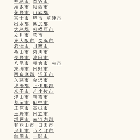
福島市
岡谷市
須坂市
湖西市
茅野市
山武郡
富士市
堺市
草津市
出水郡
奥尻郡
大島郡
相模原市
立川市
萩市
東大阪市
長浜市
君津市
川西市
亀山市
菊川市
長野市
池田市
八尾市
朝倉市
柏市
東御市
日野市
西多摩郡
沼田市
久慈市
金沢市
児湯郡
上伊那郡
米子市
苫小牧市
津山市
朝霞市
都留市
府中市
庄原市
高槻市
玉野市
日立市
坂戸市
南河内郡
和歌山市
日田市
渋川市
つくば市
亀岡市
一関市