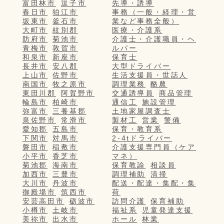
富田林市
逗子市
先導・誘導
春日市
狛江市
事務（一般・経理・営
坂東市
釜石市
業など事務全般）
大町市
紋別郡
医療・介護系
防府市
菊池市
介護士・介護職員・ヘ
青梅市
敦賀市
ルパー
和泉市
新座市
保育士
長井市
安八郡
大型ドライバー
上山市
佐野市
生活支援員・世話人
南国市
牧之原市
調理業務
酪農
東田川郡
阿賀野市
交通誘導員
商品管理
輪島市
柏崎市
通信工
施設管理
弥富市
三養基郡
土地家屋調査士
泉佐野市
常滑市
製材工
営業
警備
愛知郡
五島市
保育・教育系
下関市
対馬市
2-4tドライバー
磐田市
稲敷市
介護支援専門員（ケア
小平市
香芝市
マネ）
菊池郡
海南市
保育教諭
相談員
加西市
三豊市
調理補助
清掃
大川市
丹波市
配送・配達・集配・集
御殿場市
筑西市
荷
安芸高田市
砺波市
訪問介護
保育補助
小樽市
土岐市
福祉系
児童発達支援
美祢市
出水市
ホール
林業