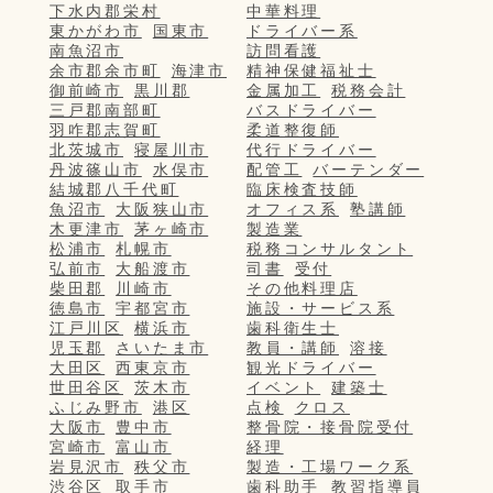
下水内郡栄村
中華料理
東かがわ市
国東市
ドライバー系
南魚沼市
訪問看護
余市郡余市町
海津市
精神保健福祉士
御前崎市
黒川郡
金属加工
税務会計
三戸郡南部町
バスドライバー
羽咋郡志賀町
柔道整復師
北茨城市
寝屋川市
代行ドライバー
丹波篠山市
水俣市
配管工
バーテンダー
結城郡八千代町
臨床検査技師
魚沼市
大阪狭山市
オフィス系
塾講師
木更津市
茅ヶ崎市
製造業
松浦市
札幌市
税務コンサルタント
弘前市
大船渡市
司書
受付
柴田郡
川崎市
その他料理店
徳島市
宇都宮市
施設・サービス系
江戸川区
横浜市
歯科衛生士
児玉郡
さいたま市
教員・講師
溶接
大田区
西東京市
観光ドライバー
世田谷区
茨木市
イベント
建築士
ふじみ野市
港区
点検
クロス
大阪市
豊中市
整骨院・接骨院受付
宮崎市
富山市
経理
岩見沢市
秩父市
製造・工場ワーク系
渋谷区
取手市
歯科助手
教習指導員