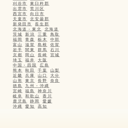
刈谷市
東臼杵郡
出雲市
荒川区
西宮市
向日市
天童市
北安曇郡
新発田市
長生郡
北海道・東北
北海道
茨城
新潟
三重
鳥取
福岡
青森
栃木
中部
富山
滋賀
島根
佐賀
岩手
関東
群馬
石川
京都
岡山
長崎
宮城
埼玉
福井
大阪
中国・四国
広島
熊本
秋田
千葉
山梨
近畿
兵庫
山口
大分
山形
東京
長野
奈良
徳島
九州・沖縄
宮崎
福島
神奈川
岐阜
和歌山
香川
鹿児島
静岡
愛媛
沖縄
愛知
高知