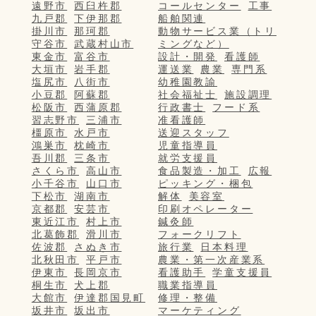
遠野市
西臼杵郡
コールセンター
工事
九戸郡
下伊那郡
船舶関連
掛川市
那珂郡
動物サービス業（トリ
守谷市
武蔵村山市
ミングなど）
東金市
富谷市
設計・開発
看護師
大垣市
岩手郡
運送業
農業
専門系
塩尻市
八街市
幼稚園教諭
小豆郡
阿蘇郡
社会福祉士
施設調理
松阪市
西蒲原郡
行政書士
フード系
習志野市
三浦市
准看護師
橿原市
水戸市
送迎スタッフ
鴻巣市
枕崎市
児童指導員
吾川郡
三条市
就労支援員
さくら市
高山市
食品製造・加工
広報
小千谷市
山口市
ピッキング・梱包
下松市
湖南市
解体
美容室
京都郡
安芸市
印刷オペレーター
東近江市
村上市
鍼灸師
北葛飾郡
滑川市
フォークリフト
佐波郡
さぬき市
旅行業
日本料理
北秋田市
平戸市
農業・第一次産業系
伊東市
長岡京市
看護助手
学童支援員
桐生市
犬上郡
職業指導員
大館市
伊達郡国見町
修理・整備
坂井市
坂出市
マーケティング