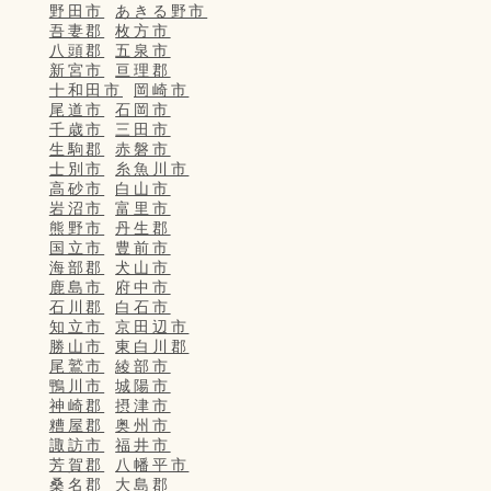
野田市
あきる野市
吾妻郡
枚方市
八頭郡
五泉市
新宮市
亘理郡
十和田市
岡崎市
尾道市
石岡市
千歳市
三田市
生駒郡
赤磐市
士別市
糸魚川市
高砂市
白山市
岩沼市
富里市
熊野市
丹生郡
国立市
豊前市
海部郡
犬山市
鹿島市
府中市
石川郡
白石市
知立市
京田辺市
勝山市
東白川郡
尾鷲市
綾部市
鴨川市
城陽市
神崎郡
摂津市
糟屋郡
奥州市
諏訪市
福井市
芳賀郡
八幡平市
桑名郡
大島郡