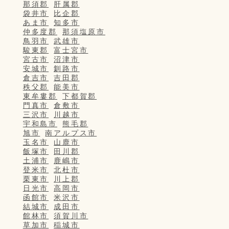
那須郡
肝属郡
袋井市
比企郡
あま市
知多市
仲多度郡
那須塩原市
鳥羽市
武雄市
駿東郡
富士宮市
宮古市
沼津市
安城市
釧路市
倉吉市
吉田郡
秩父郡
能美市
東牟婁郡
下都賀郡
門真市
倉敷市
三沢市
川越市
宇和島市
熊毛郡
旭市
南アルプス市
玉名市
山鹿市
飯塚市
田川郡
土浦市
鹿嶋市
登米市
北杜市
栗東市
川上郡
日光市
高岡市
函館市
米沢市
結城市
成田市
館林市
須賀川市
草加市
稲城市