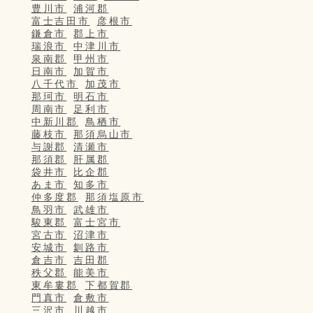
豊川市
浦河郡
富士吉田市
彦根市
鎌倉市
郡上市
瑞浪市
中津川市
泉南郡
甲州市
日南市
加賀市
八千代市
加茂市
那珂市
明石市
周南市
足利市
中新川郡
鳥栖市
藤枝市
那須烏山市
与謝郡
清瀬市
那須郡
肝属郡
袋井市
比企郡
あま市
知多市
仲多度郡
那須塩原市
鳥羽市
武雄市
駿東郡
富士宮市
宮古市
沼津市
安城市
釧路市
倉吉市
吉田郡
秩父郡
能美市
東牟婁郡
下都賀郡
門真市
倉敷市
三沢市
川越市