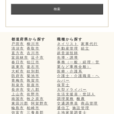
都道府県から探す
職種から探す
戸田市
柳川市
ネイリスト
家事代行
清須市
香取市
不動産管理
組立
直方市
吉川市
超音波技師
富田林市
逗子市
先導・誘導
春日市
狛江市
事務（一般・経理・営
坂東市
釜石市
業など事務全般）
大町市
紋別郡
医療・介護系
防府市
菊池市
介護士・介護職員・ヘ
青梅市
敦賀市
ルパー
和泉市
新座市
保育士
長井市
安八郡
大型ドライバー
上山市
佐野市
生活支援員・世話人
南国市
牧之原市
調理業務
酪農
東田川郡
阿賀野市
交通誘導員
商品管理
輪島市
柏崎市
通信工
施設管理
弥富市
三養基郡
土地家屋調査士