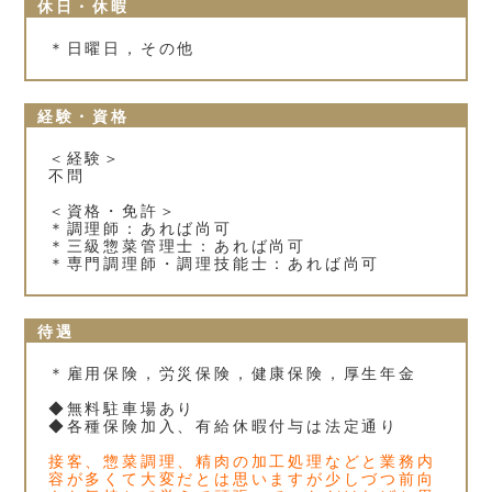
休日・休暇
＊日曜日，その他
経験・資格
＜経験＞
不問
＜資格・免許＞
＊調理師：あれば尚可
＊三級惣菜管理士：あれば尚可
＊専門調理師・調理技能士：あれば尚可
待遇
＊雇用保険，労災保険，健康保険，厚生年金
◆無料駐車場あり
◆各種保険加入、有給休暇付与は法定通り
接客、惣菜調理、精肉の加工処理などと業務内
容が多くて大変だとは思いますが少しづつ前向