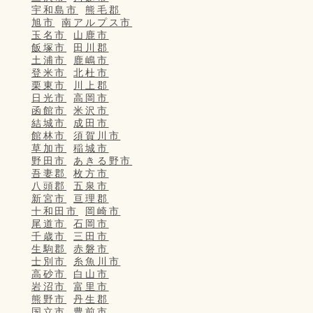
宇和島市
熊毛郡
旭市
南アルプス市
玉名市
山鹿市
飯塚市
田川郡
土浦市
鹿嶋市
登米市
北杜市
栗東市
川上郡
日光市
高岡市
函館市
米沢市
結城市
成田市
館林市
須賀川市
草加市
稲城市
野田市
あきる野市
吾妻郡
枚方市
八頭郡
五泉市
新宮市
亘理郡
十和田市
岡崎市
尾道市
石岡市
千歳市
三田市
生駒郡
赤磐市
士別市
糸魚川市
高砂市
白山市
岩沼市
富里市
熊野市
丹生郡
国立市
豊前市