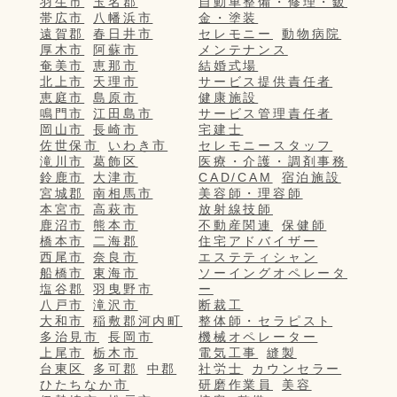
羽生市
玉名郡
自動車整備・修理・鈑
帯広市
八幡浜市
金・塗装
遠賀郡
春日井市
セレモニー
動物病院
厚木市
阿蘇市
メンテナンス
奄美市
恵那市
結婚式場
北上市
天理市
サービス提供責任者
恵庭市
島原市
健康施設
鳴門市
江田島市
サービス管理責任者
岡山市
長崎市
宅建士
佐世保市
いわき市
セレモニースタッフ
滝川市
葛飾区
医療・介護・調剤事務
鈴鹿市
大津市
CAD/CAM
宿泊施設
宮城郡
南相馬市
美容師・理容師
本宮市
高萩市
放射線技師
鹿沼市
熊本市
不動産関連
保健師
橋本市
二海郡
住宅アドバイザー
西尾市
奈良市
エステティシャン
船橋市
東海市
ソーイングオペレータ
塩谷郡
羽曳野市
ー
八戸市
滝沢市
断裁工
大和市
稲敷郡河内町
整体師・セラピスト
多治見市
長岡市
機械オペレーター
上尾市
栃木市
電気工事
縫製
台東区
多可郡
中郡
社労士
カウンセラー
ひたちなか市
研磨作業員
美容