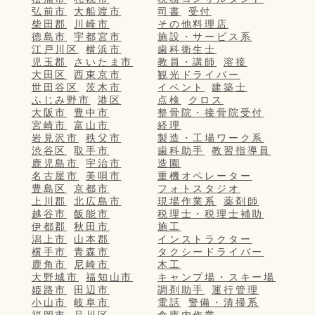
弘前市
大船渡市
司書
受付
柴田郡
川崎市
その他料理店
徳島市
宇都宮市
施設・サービス系
江戸川区
横浜市
歯科衛生士
児玉郡
さいたま市
教員・講師
溶接
大田区
西東京市
観光ドライバー
世田谷区
茨木市
イベント
建築士
ふじみ野市
港区
点検
クロス
大阪市
豊中市
整骨院・接骨院受付
宮崎市
富山市
経理
岩見沢市
秩父市
製造・工場ワーク系
渋谷区
取手市
歯科助手
教習指導員
鹿児島市
宇治市
造園
名古屋市
美唄市
重機オペレーター
豊島区
京都市
フォトスタジオ
上川郡
北広島市
現場作業系
薬剤師
越谷市
飯能市
税理士・税理士補助
伊都郡
秋田市
施工
潟上市
山本郡
インストラクター
横手市
青森市
タクシードライバー
鹿角市
尼崎市
木工
大野城市
福知山市
キャンプ場・スキー場
姫路市
田辺市
調剤助手
運行管理
小山市
岐阜市
電話
警備・清掃系