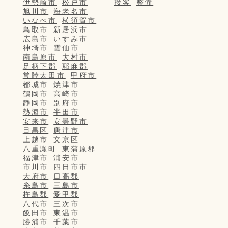
伊勢崎市
松戸市
接客
整備
旭川市
海老名市
いなべ市
横須賀市
鳥取市
新居浜市
広島市
いすみ市
神埼市
雲仙市
南島原市
大村市
足柄下郡
耶麻郡
常陸太田市
甲府市
都城市
焼津市
鶴岡市
高崎市
静岡市
別府市
熱海市
半田市
安来市
安曇野市
目黒区
唐津市
上越市
文京区
八重瀬町
東蒲原郡
福津市
浦安市
市川市
四日市市
大府市
日高郡
糸島市
三島市
杵島郡
愛甲郡
八代市
三次市
飯田市
東温市
勝浦市
千葉市