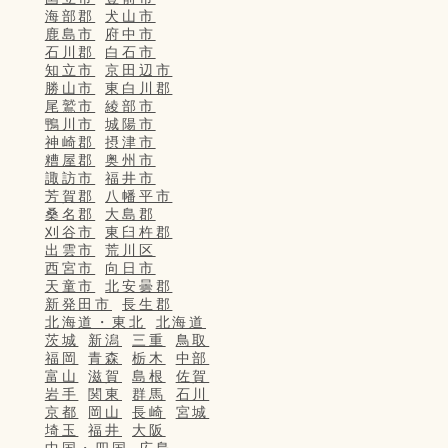
海部郡
犬山市
鹿島市
府中市
石川郡
白石市
知立市
京田辺市
勝山市
東白川郡
尾鷲市
綾部市
鴨川市
城陽市
神崎郡
摂津市
糟屋郡
奥州市
諏訪市
福井市
芳賀郡
八幡平市
桑名郡
大島郡
刈谷市
東臼杵郡
出雲市
荒川区
西宮市
向日市
天童市
北安曇郡
新発田市
長生郡
北海道・東北
北海道
茨城
新潟
三重
鳥取
福岡
青森
栃木
中部
富山
滋賀
島根
佐賀
岩手
関東
群馬
石川
京都
岡山
長崎
宮城
埼玉
福井
大阪