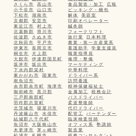
さくら市
高山市
食品製造・加工
広報
小千谷市
山口市
ピッキング・梱包
下松市
湖南市
解体
美容室
京都郡
安芸市
印刷オペレーター
東近江市
村上市
鍼灸師
北葛飾郡
滑川市
フォークリフト
佐波郡
さぬき市
旅行業
日本料理
北秋田市
平戸市
農業・第一次産業系
伊東市
長岡京市
看護助手
学童支援員
桐生市
犬上郡
職業指導員
大館市
伊達郡国見町
修理・整備
坂井市
坂出市
マーケティング
下水内郡栄村
中華料理
東かがわ市
国東市
ドライバー系
南魚沼市
訪問看護
余市郡余市町
海津市
精神保健福祉士
御前崎市
黒川郡
金属加工
税務会計
三戸郡南部町
バスドライバー
羽咋郡志賀町
柔道整復師
北茨城市
寝屋川市
代行ドライバー
丹波篠山市
水俣市
配管工
バーテンダー
結城郡八千代町
臨床検査技師
魚沼市
大阪狭山市
オフィス系
塾講師
木更津市
茅ヶ崎市
製造業
松浦市
札幌市
税務コンサルタント