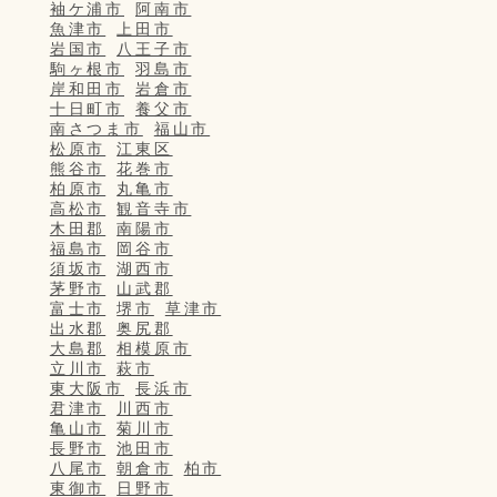
袖ケ浦市
阿南市
魚津市
上田市
岩国市
八王子市
駒ヶ根市
羽島市
岸和田市
岩倉市
十日町市
養父市
南さつま市
福山市
松原市
江東区
熊谷市
花巻市
柏原市
丸亀市
高松市
観音寺市
木田郡
南陽市
福島市
岡谷市
須坂市
湖西市
茅野市
山武郡
富士市
堺市
草津市
出水郡
奥尻郡
大島郡
相模原市
立川市
萩市
東大阪市
長浜市
君津市
川西市
亀山市
菊川市
長野市
池田市
八尾市
朝倉市
柏市
東御市
日野市