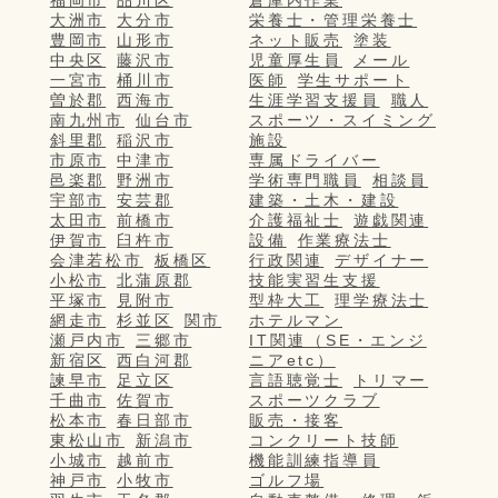
福岡市
品川区
倉庫内作業
大洲市
大分市
栄養士・管理栄養士
豊岡市
山形市
ネット販売
塗装
中央区
藤沢市
児童厚生員
メール
一宮市
桶川市
医師
学生サポート
曽於郡
西海市
生涯学習支援員
職人
南九州市
仙台市
スポーツ・スイミング
斜里郡
稲沢市
施設
市原市
中津市
専属ドライバー
邑楽郡
野洲市
学術専門職員
相談員
宇部市
安芸郡
建築・土木・建設
太田市
前橋市
介護福祉士
遊戯関連
伊賀市
臼杵市
設備
作業療法士
会津若松市
板橋区
行政関連
デザイナー
小松市
北蒲原郡
技能実習生支援
平塚市
見附市
型枠大工
理学療法士
網走市
杉並区
関市
ホテルマン
瀬戸内市
三郷市
IT関連（SE・エンジ
新宿区
西白河郡
ニアetc）
諫早市
足立区
言語聴覚士
トリマー
千曲市
佐賀市
スポーツクラブ
松本市
春日部市
販売・接客
東松山市
新潟市
コンクリート技師
小城市
越前市
機能訓練指導員
神戸市
小牧市
ゴルフ場