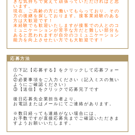
きな気持ちで覚えて頑張っていただければと思
います。
現在、ご高齢の方に働いてもらっており、その
方の後継を探しております。接客業経験のある
方は大歓迎です！
未経験でも歓迎いたしますが接客での人とのコ
ミュニケーションが苦手な方だと難しい部分も
あると思われますが自分のコミュニケーション
能力を向上させたい方でも大歓迎です！
応募方法
①下記【応募する】をクリックして応募フォー
ムへ
②必要事項をご入力ください（記入ミスの無い
ようにご確認ください）
③【送信】をクリックで応募完了です
後日応募先企業担当者より、
お電話またはメールにてご連絡があります。
※数日経っても連絡がない場合には、
お手数ですが直接応募先までご確認いただきま
すようお願いいたします。