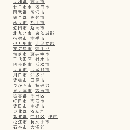
大和郡
藤岡市
廿日市市
酒田市
雨竜郡
所沢市
網走郡
高知市
姶良市
郡山市
笠岡市
延岡市
北九州市
東茨城郡
指宿市
幸手市
伊万里市
北足立郡
東広島市
蒲生郡
備前市
藤井寺市
千代田区
射水市
四條畷市
浜松市
大東市
武蔵野市
川口市
知多郡
豊橋市
田原市
つがる市
揖保郡
泉大津市
古賀市
綴喜郡
墨田区
町田市
高石市
豊田市
南砺市
泉北郡
双葉郡
紫波郡
中野区
津市
松江市
長久手市
石巻市
大沼郡