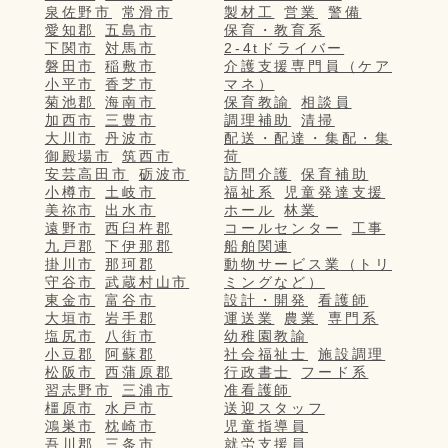
泉佐野市
常滑市
製材工
営業
警備
愛知郡
五島市
保育・教育系
下関市
対馬市
2-4tドライバー
磐田市
稲敷市
介護支援専門員（ケア
小平市
香芝市
マネ）
菊池郡
海南市
保育教諭
相談員
加西市
三豊市
調理補助
清掃
大川市
丹波市
配送・配達・集配・集
御殿場市
筑西市
荷
安芸高田市
砺波市
訪問介護
保育補助
小樽市
土岐市
福祉系
児童発達支援
美祢市
出水市
ホール
林業
遠野市
西臼杵郡
コールセンター
工事
九戸郡
下伊那郡
船舶関連
掛川市
那珂郡
動物サービス業（トリ
守谷市
武蔵村山市
ミングなど）
東金市
富谷市
設計・開発
看護師
大垣市
岩手郡
運送業
農業
専門系
塩尻市
八街市
幼稚園教諭
小豆郡
阿蘇郡
社会福祉士
施設調理
松阪市
西蒲原郡
行政書士
フード系
習志野市
三浦市
准看護師
橿原市
水戸市
送迎スタッフ
鴻巣市
枕崎市
児童指導員
吾川郡
三条市
就労支援員