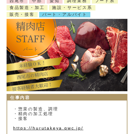
西尾市
中部
愛知
調理業務
フード系
食品製造・加工
施設・サービス系
販売・接客
パート・アルバイト
仕事内容
・惣菜の製造、調理
・精肉の加工処理
・接客
https://hurutakeya.qwc.jp/