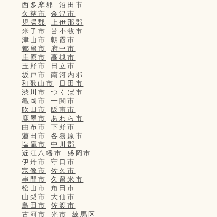
西多摩郡
沼田市
久慈市
金沢市
児湯郡
上伊那郡
米子市
苫小牧市
津山市
朝霞市
都留市
府中市
庄原市
高槻市
玉野市
日立市
坂戸市
南河内郡
和歌山市
日田市
渋川市
つくば市
亀岡市
一関市
吹田市
阪南市
鹿屋市
あわら市
由布市
下野市
蓮田市
各務原市
塩竈市
中川郡
近江八幡市
盛岡市
伊丹市
守口市
宗像市
佐久市
串間市
久留米市
松山市
角田市
山梨市
大仙市
島田市
佐渡市
古河市
光市
練馬区