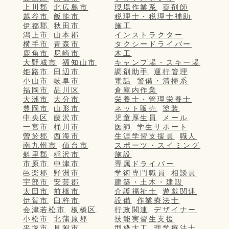
上川郡
北広島市
現場作業系
薬剤師
越谷市
飯能市
税理士・税理士補助
伊都郡
秋田市
施工
潟上市
山本郡
インストラクター
横手市
青森市
タクシードライバー
鹿角市
尼崎市
木工
大野城市
福知山市
キャンプ場・スキー場
姫路市
田辺市
調剤助手
運行管理
小山市
岐阜市
電話
警備・清掃系
福岡市
品川区
倉庫内作業
大洲市
大分市
栄養士・管理栄養士
豊岡市
山形市
ネット販売
塗装
中央区
藤沢市
児童厚生員
メール
一宮市
桶川市
医師
学生サポート
曽於郡
西海市
生涯学習支援員
職人
南九州市
仙台市
スポーツ・スイミング
斜里郡
稲沢市
施設
市原市
中津市
専属ドライバー
邑楽郡
野洲市
学術専門職員
相談員
宇部市
安芸郡
建築・土木・建設
太田市
前橋市
介護福祉士
遊戯関連
伊賀市
臼杵市
設備
作業療法士
会津若松市
板橋区
行政関連
デザイナー
小松市
北蒲原郡
技能実習生支援
平塚市
見附市
型枠大工
理学療法士