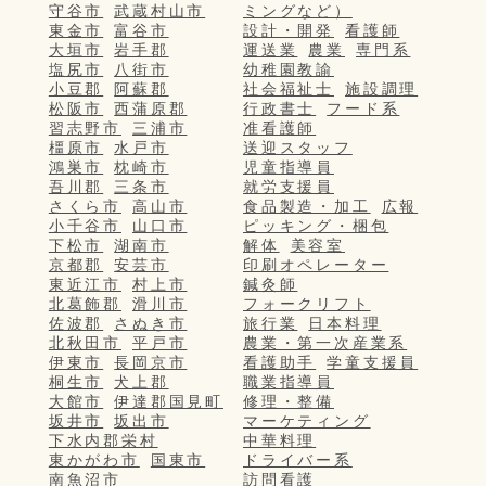
守谷市
武蔵村山市
ミングなど）
東金市
富谷市
設計・開発
看護師
大垣市
岩手郡
運送業
農業
専門系
塩尻市
八街市
幼稚園教諭
小豆郡
阿蘇郡
社会福祉士
施設調理
松阪市
西蒲原郡
行政書士
フード系
習志野市
三浦市
准看護師
橿原市
水戸市
送迎スタッフ
鴻巣市
枕崎市
児童指導員
吾川郡
三条市
就労支援員
さくら市
高山市
食品製造・加工
広報
小千谷市
山口市
ピッキング・梱包
下松市
湖南市
解体
美容室
京都郡
安芸市
印刷オペレーター
東近江市
村上市
鍼灸師
北葛飾郡
滑川市
フォークリフト
佐波郡
さぬき市
旅行業
日本料理
北秋田市
平戸市
農業・第一次産業系
伊東市
長岡京市
看護助手
学童支援員
桐生市
犬上郡
職業指導員
大館市
伊達郡国見町
修理・整備
坂井市
坂出市
マーケティング
下水内郡栄村
中華料理
東かがわ市
国東市
ドライバー系
南魚沼市
訪問看護