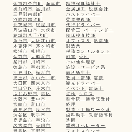
余市郡余市町
海津市
精神保健福祉士
御前崎市
黒川郡
金属加工
税務会計
三戸郡南部町
バスドライバー
羽咋郡志賀町
柔道整復師
北茨城市
寝屋川市
代行ドライバー
丹波篠山市
水俣市
配管工
バーテンダー
結城郡八千代町
臨床検査技師
魚沼市
大阪狭山市
オフィス系
塾講師
木更津市
茅ヶ崎市
製造業
松浦市
札幌市
税務コンサルタント
弘前市
大船渡市
司書
受付
柴田郡
川崎市
その他料理店
徳島市
宇都宮市
施設・サービス系
江戸川区
横浜市
歯科衛生士
児玉郡
さいたま市
教員・講師
溶接
大田区
西東京市
観光ドライバー
世田谷区
茨木市
イベント
建築士
ふじみ野市
港区
点検
クロス
大阪市
豊中市
整骨院・接骨院受付
宮崎市
富山市
経理
岩見沢市
秩父市
製造・工場ワーク系
渋谷区
取手市
歯科助手
教習指導員
鹿児島市
宇治市
造園
名古屋市
美唄市
重機オペレーター
豊島区
京都市
フォトスタジオ