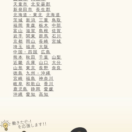
天童市
北安曇郡
新発田市
長生郡
北海道・東北
北海道
茨城
新潟
三重
鳥取
福岡
青森
栃木
中部
富山
滋賀
島根
佐賀
岩手
関東
群馬
石川
京都
岡山
長崎
宮城
埼玉
福井
大阪
中国・四国
広島
熊本
秋田
千葉
山梨
近畿
兵庫
山口
大分
山形
東京
長野
奈良
徳島
九州・沖縄
宮崎
福島
神奈川
岐阜
和歌山
香川
鹿児島
静岡
愛媛
沖縄
愛知
高知