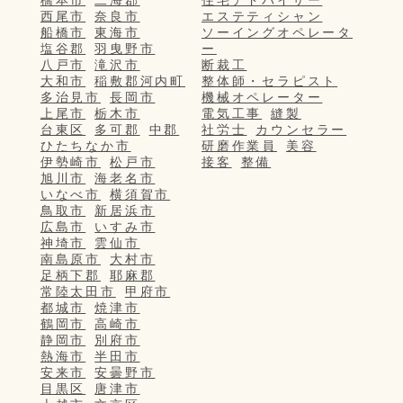
橋本市
二海郡
住宅アドバイザー
西尾市
奈良市
エステティシャン
船橋市
東海市
ソーイングオペレータ
塩谷郡
羽曳野市
ー
八戸市
滝沢市
断裁工
大和市
稲敷郡河内町
整体師・セラピスト
多治見市
長岡市
機械オペレーター
上尾市
栃木市
電気工事
縫製
台東区
多可郡
中郡
社労士
カウンセラー
ひたちなか市
研磨作業員
美容
伊勢崎市
松戸市
接客
整備
旭川市
海老名市
いなべ市
横須賀市
鳥取市
新居浜市
広島市
いすみ市
神埼市
雲仙市
南島原市
大村市
足柄下郡
耶麻郡
常陸太田市
甲府市
都城市
焼津市
鶴岡市
高崎市
静岡市
別府市
熱海市
半田市
安来市
安曇野市
目黒区
唐津市