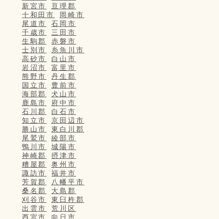
新宮市
亘理郡
十和田市
岡崎市
尾道市
石岡市
千歳市
三田市
生駒郡
赤磐市
士別市
糸魚川市
高砂市
白山市
岩沼市
富里市
熊野市
丹生郡
国立市
豊前市
海部郡
犬山市
鹿島市
府中市
石川郡
白石市
知立市
京田辺市
勝山市
東白川郡
尾鷲市
綾部市
鴨川市
城陽市
神崎郡
摂津市
糟屋郡
奥州市
諏訪市
福井市
芳賀郡
八幡平市
桑名郡
大島郡
刈谷市
東臼杵郡
出雲市
荒川区
西宮市
向日市