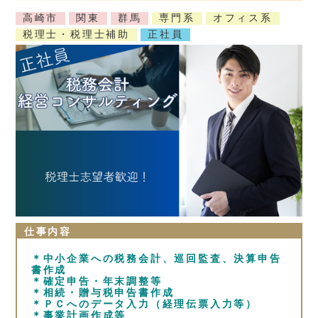
高崎市
関東
群馬
専門系
オフィス系
税理士・税理士補助
正社員
仕事内容
＊中小企業への税務会計、巡回監査、決算申告
書作成
＊確定申告・年末調整等
＊相続・贈与税申告書作成
＊ＰＣへのデータ入力（経理伝票入力等）
＊事業計画作成等