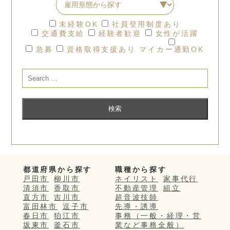
未経験OK
社員登用制度あり
交通費支給
経験者歓迎
女性が活躍
急募
資格取得支援あり
マイカー通勤OK
都道府県から探す
職種から探す
戸田市
柳川市
ネイリスト
家事代行
清須市
香取市
不動産管理
組立
直方市
吉川市
超音波技師
富田林市
逗子市
先導・誘導
春日市
狛江市
事務（一般・経理・営
坂東市
釜石市
業など事務全般）