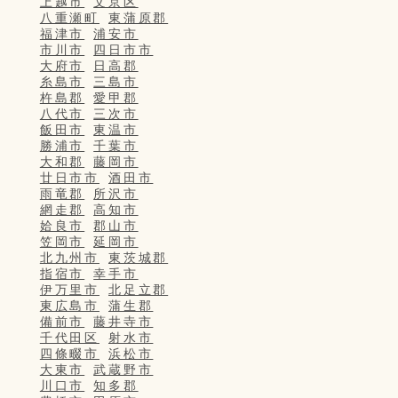
上越市
文京区
八重瀬町
東蒲原郡
福津市
浦安市
市川市
四日市市
大府市
日高郡
糸島市
三島市
杵島郡
愛甲郡
八代市
三次市
飯田市
東温市
勝浦市
千葉市
大和郡
藤岡市
廿日市市
酒田市
雨竜郡
所沢市
網走郡
高知市
姶良市
郡山市
笠岡市
延岡市
北九州市
東茨城郡
指宿市
幸手市
伊万里市
北足立郡
東広島市
蒲生郡
備前市
藤井寺市
千代田区
射水市
四條畷市
浜松市
大東市
武蔵野市
川口市
知多郡