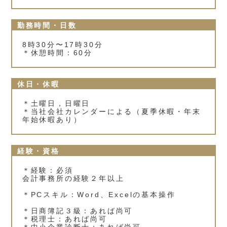
勤務時間・日数
8時30分〜17時30分
＊休憩時間：60分
休日・休暇
＊土曜日，日曜日
＊当社会社カレンダーによる（夏季休暇・年末
年始休暇あり）
経験・資格
＊経験：必須
会計事務所の経験２年以上
＊PCスキル：Word、Excelの基本操作
＊日商簿記３級：あれば尚可
＊税理士：あれば尚可