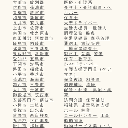
大町市
紋別郡
医療・介護系
防府市
菊池市
介護士・介護職員・ヘ
青梅市
敦賀市
ルパー
和泉市
新座市
保育士
長井市
安八郡
大型ドライバー
上山市
佐野市
生活支援員・世話人
南国市
牧之原市
調理業務
酪農
東田川郡
阿賀野市
交通誘導員
商品管理
輪島市
柏崎市
通信工
施設管理
弥富市
三養基郡
土地家屋調査士
泉佐野市
常滑市
製材工
営業
警備
愛知郡
五島市
保育・教育系
下関市
対馬市
2-4tドライバー
磐田市
稲敷市
介護支援専門員（ケア
小平市
香芝市
マネ）
菊池郡
海南市
保育教諭
相談員
加西市
三豊市
調理補助
清掃
大川市
丹波市
配送・配達・集配・集
御殿場市
筑西市
荷
安芸高田市
砺波市
訪問介護
保育補助
小樽市
土岐市
福祉系
児童発達支援
美祢市
出水市
ホール
林業
遠野市
西臼杵郡
コールセンター
工事
九戸郡
下伊那郡
船舶関連
掛川市
那珂郡
動物サービス業（トリ