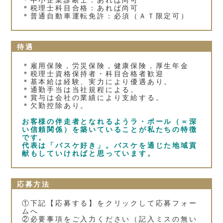
＊中小企業診断士：あれば尚可
＊税理士科目合格：あれば尚可
＊普通自動車運転免許：必須（ＡＴ限定可）
待遇
＊雇用保険，労災保険，健康保険，厚生年金
＊税理士資格保持者・科目合格者歓迎
＊基本給は経験、実力により優遇あり。
＊通勤手当は当社規程による。
＊賞与は会社の業績により支給する。
＊欠勤控除あり。
お客様の伴走者となれるようラ・ポール（＝深
い信頼関係）を築いていることが私たちの特徴
です。
代表は「バスケ好き」。バスケを通じた地域貢
献もしていければと思っています。
応募方法
①下記【応募する】をクリックして応募フォー
ムへ
②必要事項をご入力ください（記入ミスの無い