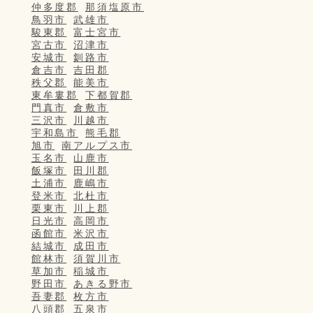
仲多度郡
那須塩原市
鳥羽市
武雄市
駿東郡
富士宮市
宮古市
沼津市
安城市
釧路市
倉吉市
吉田郡
秩父郡
能美市
東牟婁郡
下都賀郡
門真市
倉敷市
三沢市
川越市
宇和島市
熊毛郡
旭市
南アルプス市
玉名市
山鹿市
飯塚市
田川郡
土浦市
鹿嶋市
登米市
北杜市
栗東市
川上郡
日光市
高岡市
函館市
米沢市
結城市
成田市
館林市
須賀川市
草加市
稲城市
野田市
あきる野市
吾妻郡
枚方市
八頭郡
五泉市