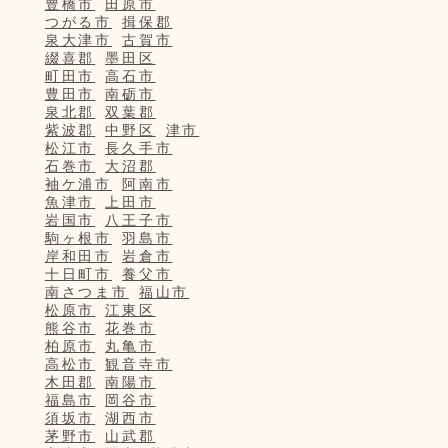
豊橋市
田原市
つがる市
揖保郡
泉大津市
古賀市
綴喜郡
墨田区
町田市
高石市
豊田市
南砺市
泉北郡
双葉郡
紫波郡
中野区
津市
松江市
長久手市
石巻市
大沼郡
袖ケ浦市
阿南市
魚津市
上田市
岩国市
八王子市
駒ヶ根市
羽島市
岸和田市
岩倉市
十日町市
養父市
南さつま市
福山市
松原市
江東区
熊谷市
花巻市
柏原市
丸亀市
高松市
観音寺市
木田郡
南陽市
福島市
岡谷市
須坂市
湖西市
茅野市
山武郡