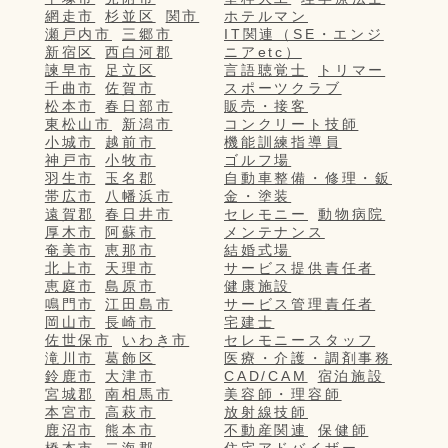
網走市
杉並区
関市
ホテルマン
瀬戸内市
三郷市
IT関連（SE・エンジ
新宿区
西白河郡
ニアetc）
諫早市
足立区
言語聴覚士
トリマー
千曲市
佐賀市
スポーツクラブ
松本市
春日部市
販売・接客
東松山市
新潟市
コンクリート技師
小城市
越前市
機能訓練指導員
神戸市
小牧市
ゴルフ場
羽生市
玉名郡
自動車整備・修理・鈑
帯広市
八幡浜市
金・塗装
遠賀郡
春日井市
セレモニー
動物病院
厚木市
阿蘇市
メンテナンス
奄美市
恵那市
結婚式場
北上市
天理市
サービス提供責任者
恵庭市
島原市
健康施設
鳴門市
江田島市
サービス管理責任者
岡山市
長崎市
宅建士
佐世保市
いわき市
セレモニースタッフ
滝川市
葛飾区
医療・介護・調剤事務
鈴鹿市
大津市
CAD/CAM
宿泊施設
宮城郡
南相馬市
美容師・理容師
本宮市
高萩市
放射線技師
鹿沼市
熊本市
不動産関連
保健師