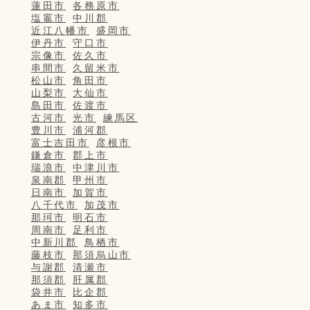
蓮田市
各務原市
塩竈市
中川郡
近江八幡市
盛岡市
伊丹市
守口市
宗像市
佐久市
串間市
久留米市
松山市
角田市
山梨市
大仙市
島田市
佐渡市
古河市
光市
練馬区
豊川市
浦河郡
富士吉田市
彦根市
鎌倉市
郡上市
瑞浪市
中津川市
泉南郡
甲州市
日南市
加賀市
八千代市
加茂市
那珂市
明石市
周南市
足利市
中新川郡
鳥栖市
藤枝市
那須烏山市
与謝郡
清瀬市
那須郡
肝属郡
袋井市
比企郡
あま市
知多市