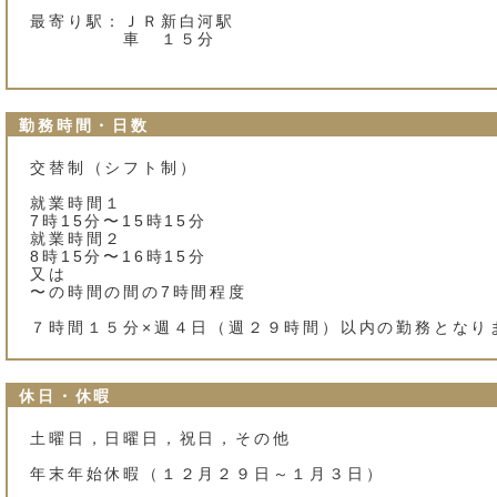
最寄り駅：ＪＲ新白河駅
車 １５分
勤務時間・日数
交替制（シフト制）
就業時間１
7時15分〜15時15分
就業時間２
8時15分〜16時15分
又は
〜の時間の間の7時間程度
７時間１５分×週４日（週２９時間）以内の勤務となり
休日・休暇
土曜日，日曜日，祝日，その他
年末年始休暇（１２月２９日～１月３日）