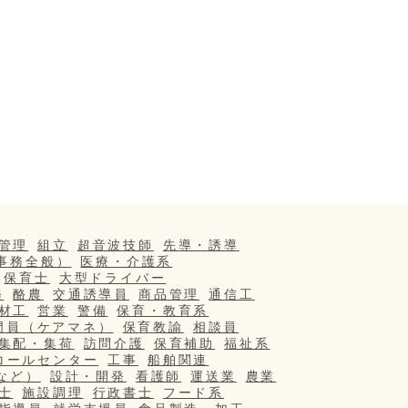
管理
組立
超音波技師
先導・誘導
事務全般）
医療・介護系
保育士
大型ドライバー
務
酪農
交通誘導員
商品管理
通信工
材工
営業
警備
保育・教育系
門員（ケアマネ）
保育教諭
相談員
集配・集荷
訪問介護
保育補助
福祉系
コールセンター
工事
船舶関連
など）
設計・開発
看護師
運送業
農業
士
施設調理
行政書士
フード系