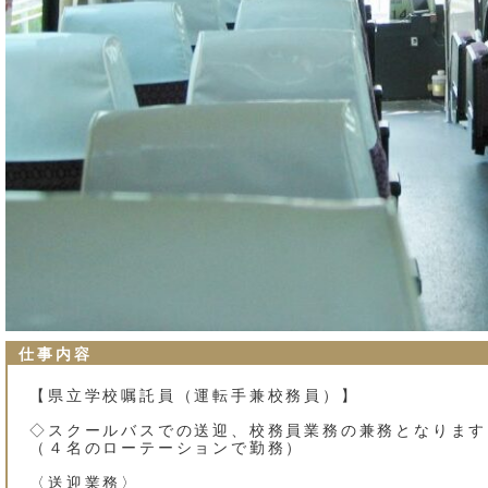
仕事内容
【県立学校嘱託員（運転手兼校務員）】
◇スクールバスでの送迎、校務員業務の兼務となります
（４名のローテーションで勤務）
〈送迎業務〉