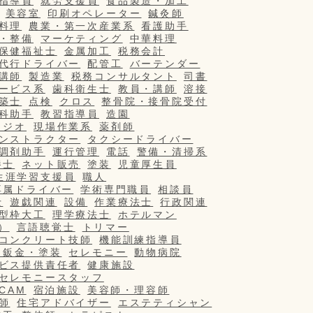
指導員
就労支援員
食品製造・加工
美容室
印刷オペレーター
鍼灸師
料理
農業・第一次産業系
看護助手
・整備
マーケティング
中華料理
保健福祉士
金属加工
税務会計
代行ドライバー
配管工
バーテンダー
講師
製造業
税務コンサルタント
司書
ービス系
歯科衛生士
教員・講師
溶接
築士
点検
クロス
整骨院・接骨院受付
科助手
教習指導員
造園
タジオ
現場作業系
薬剤師
ンストラクター
タクシードライバー
調剤助手
運行管理
電話
警備・清掃系
養士
ネット販売
塗装
児童厚生員
生涯学習支援員
職人
専属ドライバー
学術専門職員
相談員
士
遊戯関連
設備
作業療法士
行政関連
型枠大工
理学療法士
ホテルマン
）
言語聴覚士
トリマー
コンクリート技師
機能訓練指導員
・鈑金・塗装
セレモニー
動物病院
ビス提供責任者
健康施設
セレモニースタッフ
/CAM
宿泊施設
美容師・理容師
師
住宅アドバイザー
エステティシャン