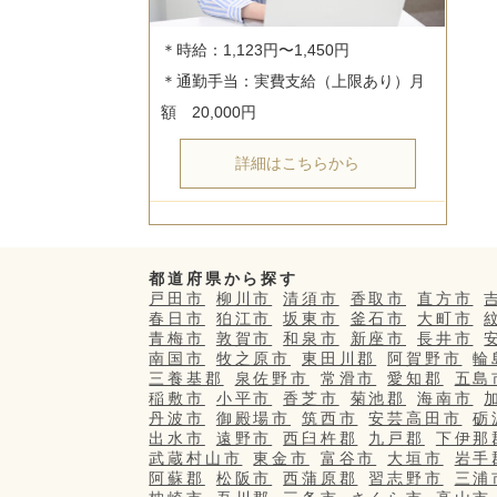
＊時給：1,123円〜1,450円

＊通勤手当：実費支給（上限あり）月
詳細はこちらから
都道府県から探す
戸田市
柳川市
清須市
香取市
直方市
春日市
狛江市
坂東市
釜石市
大町市
青梅市
敦賀市
和泉市
新座市
長井市
南国市
牧之原市
東田川郡
阿賀野市
輪
三養基郡
泉佐野市
常滑市
愛知郡
五島
稲敷市
小平市
香芝市
菊池郡
海南市
丹波市
御殿場市
筑西市
安芸高田市
砺
出水市
遠野市
西臼杵郡
九戸郡
下伊那
武蔵村山市
東金市
富谷市
大垣市
岩手
阿蘇郡
松阪市
西蒲原郡
習志野市
三浦