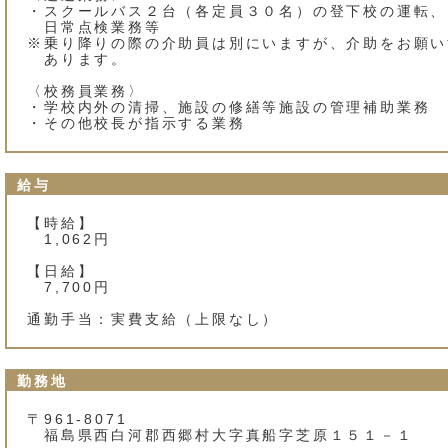
・スクールバス２台（各定員３０名）の登下校の運転、
日常点検業務等
※乗り降りの際の介助員は別にいますが、介助をお願い
あります。
〈校務員業務〉
・学校内外の清掃、施設の修繕等施設の管理補助業務
・その他校長が指示する業務
給与
【時給】
1,062円
【日給】
7,700円
通勤手当：実費支給（上限なし）
勤務地
〒961-8071
福島県西白河郡西郷村大字真船字芝原１５１－１