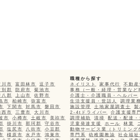
職種から探す
吉川市
富田林市
逗子市
ネイリスト
家事代行
不動産
紋別郡
防府市
菊池市
事務（一般・経理・営業など
安八郡
上山市
佐野市
介護士・介護職員・ヘルパー
島市
柏崎市
弥富市
生活支援員・世話人
調理業
市
下関市
対馬市
磐田市
施設管理
土地家屋調査士
製
加西市
三豊市
大川市
2-4tドライバー
介護支援専
波市
小樽市
土岐市
美祢市
調理補助
清掃
配送・配達・
郡
掛川市
那珂郡
守谷市
児童発達支援
ホール
林業
郡
塩尻市
八街市
小豆郡
動物サービス業（トリミング
市
橿原市
水戸市
鴻巣市
専門系
幼稚園教諭
社会福祉