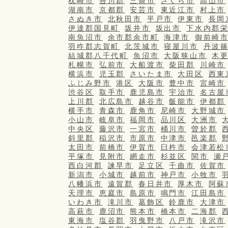
枕崎市
吾川郡
三条市
さくら市
高山市
湖南市
京都郡
安芸市
東近江市
村上市
さぬき市
北秋田市
平戸市
伊東市
長岡
伊達郡国見町
坂井市
坂出市
下水内郡
南魚沼市
余市郡余市町
海津市
御前崎
羽咋郡志賀町
北茨城市
寝屋川市
丹波
結城郡八千代町
魚沼市
大阪狭山市
木
札幌市
弘前市
大船渡市
柴田郡
川崎市
横浜市
児玉郡
さいたま市
大田区
西東
ふじみ野市
港区
大阪市
豊中市
宮崎市
渋谷区
取手市
鹿児島市
宇治市
名古屋
上川郡
北広島市
越谷市
飯能市
伊都郡
横手市
青森市
鹿角市
尼崎市
大野城市
小山市
岐阜市
福岡市
品川区
大洲市
中央区
藤沢市
一宮市
桶川市
曽於郡
斜里郡
稲沢市
市原市
中津市
邑楽郡
太田市
前橋市
伊賀市
臼杵市
会津若松
平塚市
見附市
網走市
杉並区
関市
瀬
西白河郡
諫早市
足立区
千曲市
佐賀市
新潟市
小城市
越前市
神戸市
小牧市
八幡浜市
遠賀郡
春日井市
厚木市
阿蘇
天理市
恵庭市
島原市
鳴門市
江田島市
いわき市
滝川市
葛飾区
鈴鹿市
大津市
高萩市
鹿沼市
熊本市
橋本市
二海郡
東海市
塩谷郡
羽曳野市
八戸市
滝沢市