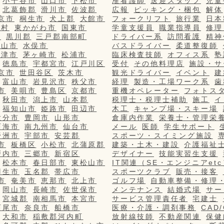
小千谷市
山口市
下松市
准看護師
送迎スタッフ
児童
北葛飾郡
滑川市
佐波郡
広報
ピッキング・梱包
解体
京市
桐生市
犬上郡
大館市
フォークリフト
旅行業
日本
栄村
東かがわ市
国東市
学童支援員
職業指導員
修理
市
黒川郡
三戸郡南部町
ドライバー系
訪問看護
精神
篠山市
水俣市
バスドライバー
柔道整復師
更津市
茅ヶ崎市
松浦市
臨床検査技師
オフィス系
塾
徳島市
宇都宮市
江戸川区
受付
その他料理店
施設・サ
京市
世田谷区
茨木市
観光ドライバー
イベント
建
富山市
岩見沢市
秩父市
経理
製造・工場ワーク系
歯
市
美唄市
豊島区
京都市
重機オペレーター
フォトス
秋田市
潟上市
山本郡
税理士・税理士補助
施工
イ
福知山市
姫路市
田辺市
木工
キャンプ場・スキー場
大分市
豊岡市
山形市
倉庫内作業
栄養士・管理栄
西海市
南九州市
仙台市
メール
医師
学生サポート
野洲市
宇部市
安芸郡
スポーツ・スイミング施設
市
板橋区
小松市
北蒲原郡
建築・土木・建設
介護福祉
戸内市
三郷市
新宿区
デザイナー
技能実習生支援
松本市
春日部市
東松山市
IT関連（SE・エンジニアetc
羽生市
玉名郡
帯広市
スポーツクラブ
販売・接客
市
奄美市
恵那市
北上市
ゴルフ場
自動車整備・修理
岡山市
長崎市
佐世保市
メンテナンス
結婚式場
サー
宮城郡
南相馬市
本宮市
サービス管理責任者
宅建士
西尾市
奈良市
船橋市
医療・介護・調剤事務
CAD
大和市
稲敷郡河内町
放射線技師
不動産関連
保健