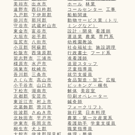
美祢市
出水市
ホール
林業
遠野市
西臼杵郡
コールセンター
工事
九戸郡
下伊那郡
船舶関連
掛川市
那珂郡
動物サービス業（トリ
守谷市
武蔵村山市
ミングなど）
東金市
富谷市
設計・開発
看護師
大垣市
岩手郡
運送業
農業
専門系
塩尻市
八街市
幼稚園教諭
小豆郡
阿蘇郡
社会福祉士
施設調理
松阪市
西蒲原郡
行政書士
フード系
習志野市
三浦市
准看護師
橿原市
水戸市
送迎スタッフ
鴻巣市
枕崎市
児童指導員
吾川郡
三条市
就労支援員
さくら市
高山市
食品製造・加工
広報
小千谷市
山口市
ピッキング・梱包
下松市
湖南市
解体
美容室
京都郡
安芸市
印刷オペレーター
東近江市
村上市
鍼灸師
北葛飾郡
滑川市
フォークリフト
佐波郡
さぬき市
旅行業
日本料理
北秋田市
平戸市
農業・第一次産業系
伊東市
長岡京市
看護助手
学童支援員
桐生市
犬上郡
職業指導員
大館市
伊達郡国見町
修理・整備