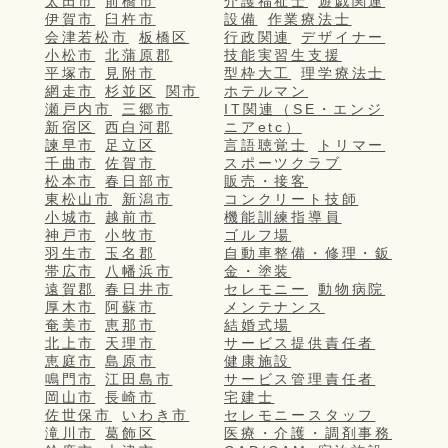
太田市
前橋市
介護福祉士
遊戯関連
伊賀市
臼杵市
設備
作業療法士
会津若松市
板橋区
行政関連
デザイナー
小松市
北蒲原郡
技能実習生支援
平塚市
見附市
型枠大工
理学療法士
網走市
杉並区
関市
ホテルマン
瀬戸内市
三郷市
IT関連（SE・エンジ
新宿区
西白河郡
ニアetc）
諫早市
足立区
言語聴覚士
トリマー
千曲市
佐賀市
スポーツクラブ
松本市
春日部市
販売・接客
東松山市
新潟市
コンクリート技師
小城市
越前市
機能訓練指導員
神戸市
小牧市
ゴルフ場
羽生市
玉名郡
自動車整備・修理・鈑
帯広市
八幡浜市
金・塗装
遠賀郡
春日井市
セレモニー
動物病院
厚木市
阿蘇市
メンテナンス
奄美市
恵那市
結婚式場
北上市
天理市
サービス提供責任者
恵庭市
島原市
健康施設
鳴門市
江田島市
サービス管理責任者
岡山市
長崎市
宅建士
佐世保市
いわき市
セレモニースタッフ
滝川市
葛飾区
医療・介護・調剤事務