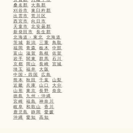
桑名郡
大島郡
刈谷市
東臼杵郡
出雲市
荒川区
西宮市
向日市
天童市
北安曇郡
新発田市
長生郡
北海道・東北
北海道
茨城
新潟
三重
鳥取
福岡
青森
栃木
中部
富山
滋賀
島根
佐賀
岩手
関東
群馬
石川
京都
岡山
長崎
宮城
埼玉
福井
大阪
中国・四国
広島
熊本
秋田
千葉
山梨
近畿
兵庫
山口
大分
山形
東京
長野
奈良
徳島
九州・沖縄
宮崎
福島
神奈川
岐阜
和歌山
香川
鹿児島
静岡
愛媛
沖縄
愛知
高知