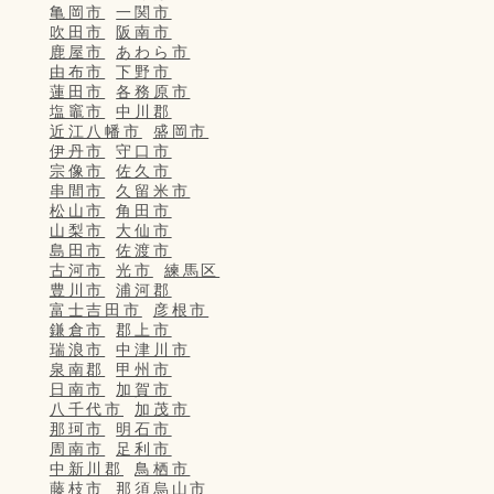
亀岡市
一関市
吹田市
阪南市
鹿屋市
あわら市
由布市
下野市
蓮田市
各務原市
塩竈市
中川郡
近江八幡市
盛岡市
伊丹市
守口市
宗像市
佐久市
串間市
久留米市
松山市
角田市
山梨市
大仙市
島田市
佐渡市
古河市
光市
練馬区
豊川市
浦河郡
富士吉田市
彦根市
鎌倉市
郡上市
瑞浪市
中津川市
泉南郡
甲州市
日南市
加賀市
八千代市
加茂市
那珂市
明石市
周南市
足利市
中新川郡
鳥栖市
藤枝市
那須烏山市