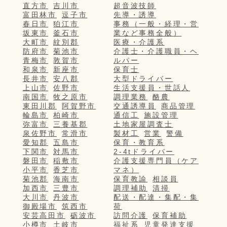
直方市
吉川市
超音波技師
富田林市
逗子市
先導・誘導
春日市
狛江市
事務（一般・経理・営
坂東市
釜石市
業など事務全般）
大町市
紋別郡
医療・介護系
防府市
菊池市
介護士・介護職員・ヘ
青梅市
敦賀市
ルパー
和泉市
新座市
保育士
長井市
安八郡
大型ドライバー
上山市
佐野市
生活支援員・世話人
南国市
牧之原市
調理業務
酪農
東田川郡
阿賀野市
交通誘導員
商品管理
輪島市
柏崎市
通信工
施設管理
弥富市
三養基郡
土地家屋調査士
泉佐野市
常滑市
製材工
営業
警備
愛知郡
五島市
保育・教育系
下関市
対馬市
2-4tドライバー
磐田市
稲敷市
介護支援専門員（ケア
小平市
香芝市
マネ）
菊池郡
海南市
保育教諭
相談員
加西市
三豊市
調理補助
清掃
大川市
丹波市
配送・配達・集配・集
御殿場市
筑西市
荷
安芸高田市
砺波市
訪問介護
保育補助
小樽市
土岐市
福祉系
児童発達支援