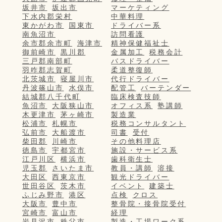
坂井市
坂出市
マーケティング
下水内郡栄村
中華料理
東かがわ市
国東市
ドライバー系
南魚沼市
訪問看護
余市郡余市町
海津市
精神保健福祉士
御前崎市
黒川郡
金属加工
税務会計
三戸郡南部町
バスドライバー
羽咋郡志賀町
柔道整復師
北茨城市
寝屋川市
代行ドライバー
丹波篠山市
水俣市
配管工
バーテンダー
結城郡八千代町
臨床検査技師
魚沼市
大阪狭山市
オフィス系
塾講師
木更津市
茅ヶ崎市
製造業
松浦市
札幌市
税務コンサルタント
弘前市
大船渡市
司書
受付
柴田郡
川崎市
その他料理店
徳島市
宇都宮市
施設・サービス系
江戸川区
横浜市
歯科衛生士
児玉郡
さいたま市
教員・講師
溶接
大田区
西東京市
観光ドライバー
世田谷区
茨木市
イベント
建築士
ふじみ野市
港区
点検
クロス
大阪市
豊中市
整骨院・接骨院受付
宮崎市
富山市
経理
岩見沢市
秩父市
製造・工場ワーク系