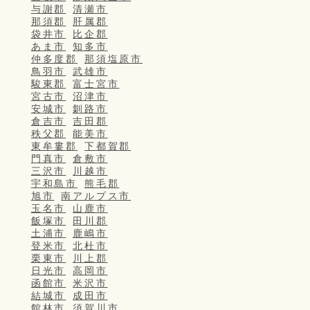
与謝郡
清瀬市
那須郡
肝属郡
袋井市
比企郡
あま市
知多市
仲多度郡
那須塩原市
鳥羽市
武雄市
駿東郡
富士宮市
宮古市
沼津市
安城市
釧路市
倉吉市
吉田郡
秩父郡
能美市
東牟婁郡
下都賀郡
門真市
倉敷市
三沢市
川越市
宇和島市
熊毛郡
旭市
南アルプス市
玉名市
山鹿市
飯塚市
田川郡
土浦市
鹿嶋市
登米市
北杜市
栗東市
川上郡
日光市
高岡市
函館市
米沢市
結城市
成田市
館林市
須賀川市