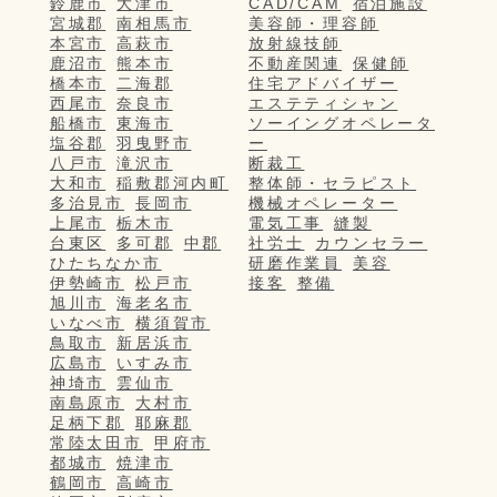
鈴鹿市
大津市
CAD/CAM
宿泊施設
宮城郡
南相馬市
美容師・理容師
本宮市
高萩市
放射線技師
鹿沼市
熊本市
不動産関連
保健師
橋本市
二海郡
住宅アドバイザー
西尾市
奈良市
エステティシャン
船橋市
東海市
ソーイングオペレータ
塩谷郡
羽曳野市
ー
八戸市
滝沢市
断裁工
大和市
稲敷郡河内町
整体師・セラピスト
多治見市
長岡市
機械オペレーター
上尾市
栃木市
電気工事
縫製
台東区
多可郡
中郡
社労士
カウンセラー
ひたちなか市
研磨作業員
美容
伊勢崎市
松戸市
接客
整備
旭川市
海老名市
いなべ市
横須賀市
鳥取市
新居浜市
広島市
いすみ市
神埼市
雲仙市
南島原市
大村市
足柄下郡
耶麻郡
常陸太田市
甲府市
都城市
焼津市
鶴岡市
高崎市