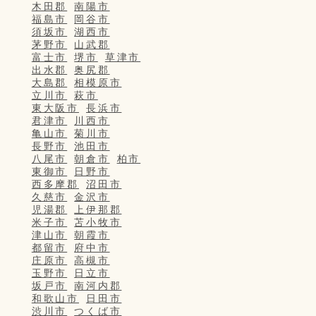
木田郡
南陽市
福島市
岡谷市
須坂市
湖西市
茅野市
山武郡
富士市
堺市
草津市
出水郡
奥尻郡
大島郡
相模原市
立川市
萩市
東大阪市
長浜市
君津市
川西市
亀山市
菊川市
長野市
池田市
八尾市
朝倉市
柏市
東御市
日野市
西多摩郡
沼田市
久慈市
金沢市
児湯郡
上伊那郡
米子市
苫小牧市
津山市
朝霞市
都留市
府中市
庄原市
高槻市
玉野市
日立市
坂戸市
南河内郡
和歌山市
日田市
渋川市
つくば市