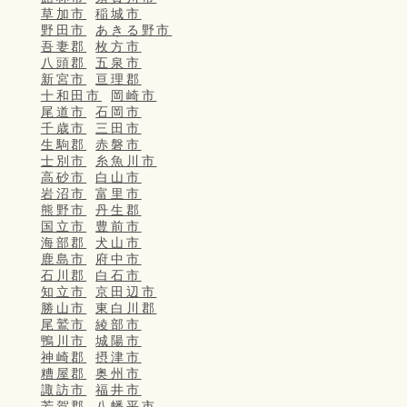
草加市
稲城市
野田市
あきる野市
吾妻郡
枚方市
八頭郡
五泉市
新宮市
亘理郡
十和田市
岡崎市
尾道市
石岡市
千歳市
三田市
生駒郡
赤磐市
士別市
糸魚川市
高砂市
白山市
岩沼市
富里市
熊野市
丹生郡
国立市
豊前市
海部郡
犬山市
鹿島市
府中市
石川郡
白石市
知立市
京田辺市
勝山市
東白川郡
尾鷲市
綾部市
鴨川市
城陽市
神崎郡
摂津市
糟屋郡
奥州市
諏訪市
福井市
芳賀郡
八幡平市