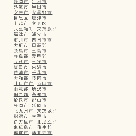
静岡市
別府市
熱海市
半田市
安来市
安曇野市
目黒区
唐津市
上越市
文京区
八重瀬町
東蒲原郡
福津市
浦安市
市川市
四日市市
大府市
日高郡
糸島市
三島市
杵島郡
愛甲郡
八代市
三次市
飯田市
東温市
勝浦市
千葉市
大和郡
藤岡市
廿日市市
酒田市
雨竜郡
所沢市
網走郡
高知市
姶良市
郡山市
笠岡市
延岡市
北九州市
東茨城郡
指宿市
幸手市
伊万里市
北足立郡
東広島市
蒲生郡
備前市
藤井寺市