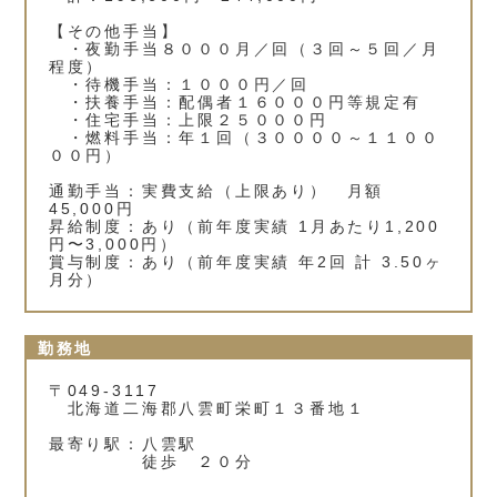
【その他手当】
・夜勤手当８０００月／回（３回～５回／月
程度）
・待機手当：１０００円／回
・扶養手当：配偶者１６０００円等規定有
・住宅手当：上限２５０００円
・燃料手当：年１回（３００００～１１００
００円）
通勤手当：実費支給（上限あり） 月額
45,000円
昇給制度：あり（前年度実績 1月あたり1,200
円〜3,000円）
賞与制度：あり（前年度実績 年2回 計 3.50ヶ
月分）
勤務地
〒049-3117
北海道二海郡八雲町栄町１３番地１
最寄り駅：八雲駅
徒歩 ２０分