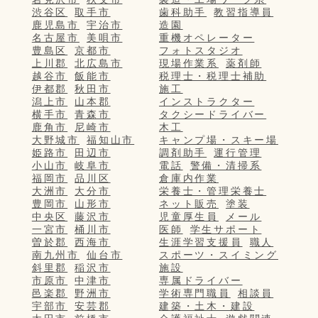
渋谷区
取手市
歯科助手
教習指導員
鹿児島市
宇治市
造園
名古屋市
美唄市
重機オペレーター
豊島区
京都市
フォトスタジオ
上川郡
北広島市
現場作業系
薬剤師
越谷市
飯能市
税理士・税理士補助
伊都郡
秋田市
施工
潟上市
山本郡
インストラクター
横手市
青森市
タクシードライバー
鹿角市
尼崎市
木工
大野城市
福知山市
キャンプ場・スキー場
姫路市
田辺市
調剤助手
運行管理
小山市
岐阜市
電話
警備・清掃系
福岡市
品川区
倉庫内作業
大洲市
大分市
栄養士・管理栄養士
豊岡市
山形市
ネット販売
塗装
中央区
藤沢市
児童厚生員
メール
一宮市
桶川市
医師
学生サポート
曽於郡
西海市
生涯学習支援員
職人
南九州市
仙台市
スポーツ・スイミング
斜里郡
稲沢市
施設
市原市
中津市
専属ドライバー
邑楽郡
野洲市
学術専門職員
相談員
宇部市
安芸郡
建築・土木・建設