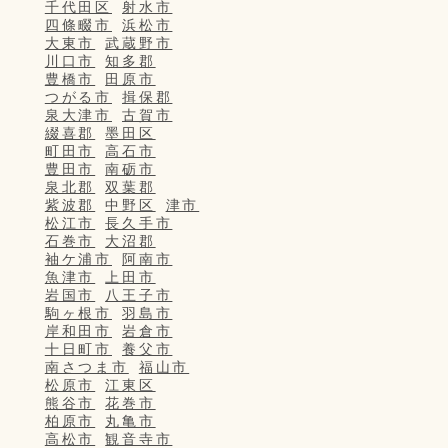
千代田区
射水市
四條畷市
浜松市
大東市
武蔵野市
川口市
知多郡
豊橋市
田原市
つがる市
揖保郡
泉大津市
古賀市
綴喜郡
墨田区
町田市
高石市
豊田市
南砺市
泉北郡
双葉郡
紫波郡
中野区
津市
松江市
長久手市
石巻市
大沼郡
袖ケ浦市
阿南市
魚津市
上田市
岩国市
八王子市
駒ヶ根市
羽島市
岸和田市
岩倉市
十日町市
養父市
南さつま市
福山市
松原市
江東区
熊谷市
花巻市
柏原市
丸亀市
高松市
観音寺市