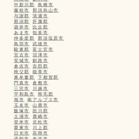
中新川郡
鳥栖市
藤枝市
那須烏山市
与謝郡
清瀬市
那須郡
肝属郡
袋井市
比企郡
あま市
知多市
仲多度郡
那須塩原市
鳥羽市
武雄市
駿東郡
富士宮市
宮古市
沼津市
安城市
釧路市
倉吉市
吉田郡
秩父郡
能美市
東牟婁郡
下都賀郡
門真市
倉敷市
三沢市
川越市
宇和島市
熊毛郡
旭市
南アルプス市
玉名市
山鹿市
飯塚市
田川郡
土浦市
鹿嶋市
登米市
北杜市
栗東市
川上郡
日光市
高岡市
函館市
米沢市