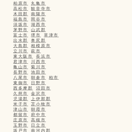
柏原市
丸亀市
高松市
観音寺市
木田郡
南陽市
福島市
岡谷市
須坂市
湖西市
茅野市
山武郡
富士市
堺市
草津市
出水郡
奥尻郡
大島郡
相模原市
立川市
萩市
東大阪市
長浜市
君津市
川西市
亀山市
菊川市
長野市
池田市
八尾市
朝倉市
柏市
東御市
日野市
西多摩郡
沼田市
久慈市
金沢市
児湯郡
上伊那郡
米子市
苫小牧市
津山市
朝霞市
都留市
府中市
庄原市
高槻市
玉野市
日立市
坂戸市
南河内郡