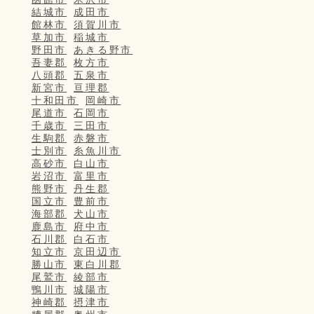
結城市
成田市
館林市
須賀川市
草加市
稲城市
野田市
あきる野市
吾妻郡
枚方市
八頭郡
五泉市
新宮市
亘理郡
十和田市
岡崎市
尾道市
石岡市
千歳市
三田市
生駒郡
赤磐市
士別市
糸魚川市
高砂市
白山市
岩沼市
富里市
熊野市
丹生郡
国立市
豊前市
海部郡
犬山市
鹿島市
府中市
石川郡
白石市
知立市
京田辺市
勝山市
東白川郡
尾鷲市
綾部市
鴨川市
城陽市
神崎郡
摂津市