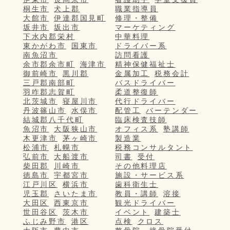
桐生市
犬上郡
職業指導員
大館市
伊達郡国見町
修理・整備
坂井市
坂出市
マーケティング
下水内郡栄村
中華料理
東かがわ市
国東市
ドライバー系
南魚沼市
訪問看護
余市郡余市町
海津市
精神保健福祉士
御前崎市
黒川郡
金属加工
税務会計
三戸郡南部町
バスドライバー
羽咋郡志賀町
柔道整復師
北茨城市
寝屋川市
代行ドライバー
丹波篠山市
水俣市
配管工
バーテンダー
結城郡八千代町
臨床検査技師
魚沼市
大阪狭山市
オフィス系
塾講師
木更津市
茅ヶ崎市
製造業
松浦市
札幌市
税務コンサルタント
弘前市
大船渡市
司書
受付
柴田郡
川崎市
その他料理店
徳島市
宇都宮市
施設・サービス系
江戸川区
横浜市
歯科衛生士
児玉郡
さいたま市
教員・講師
溶接
大田区
西東京市
観光ドライバー
世田谷区
茨木市
イベント
建築士
ふじみ野市
港区
点検
クロス