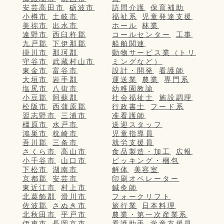
安芸高田市
砺波市
訪問介護
保育補助
小樽市
土岐市
福祉系
児童発達支援
美祢市
出水市
ホール
林業
遠野市
西臼杵郡
コールセンター
工事
九戸郡
下伊那郡
船舶関連
掛川市
那珂郡
動物サービス業（トリ
守谷市
武蔵村山市
ミングなど）
東金市
富谷市
設計・開発
看護師
大垣市
岩手郡
運送業
農業
専門系
塩尻市
八街市
幼稚園教諭
小豆郡
阿蘇郡
社会福祉士
施設調理
松阪市
西蒲原郡
行政書士
フード系
習志野市
三浦市
准看護師
橿原市
水戸市
送迎スタッフ
鴻巣市
枕崎市
児童指導員
吾川郡
三条市
就労支援員
さくら市
高山市
食品製造・加工
広報
小千谷市
山口市
ピッキング・梱包
下松市
湖南市
解体
美容室
京都郡
安芸市
印刷オペレーター
東近江市
村上市
鍼灸師
北葛飾郡
滑川市
フォークリフト
佐波郡
さぬき市
旅行業
日本料理
北秋田市
平戸市
農業・第一次産業系
伊東市
長岡京市
看護助手
学童支援員