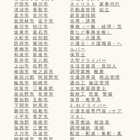
戸田市
柳川市
ネイリスト
家事代行
清須市
香取市
不動産管理
組立
直方市
吉川市
超音波技師
富田林市
逗子市
先導・誘導
春日市
狛江市
事務（一般・経理・営
坂東市
釜石市
業など事務全般）
大町市
紋別郡
医療・介護系
防府市
菊池市
介護士・介護職員・ヘ
青梅市
敦賀市
ルパー
和泉市
新座市
保育士
長井市
安八郡
大型ドライバー
上山市
佐野市
生活支援員・世話人
南国市
牧之原市
調理業務
酪農
東田川郡
阿賀野市
交通誘導員
商品管理
輪島市
柏崎市
通信工
施設管理
弥富市
三養基郡
土地家屋調査士
泉佐野市
常滑市
製材工
営業
警備
愛知郡
五島市
保育・教育系
下関市
対馬市
2-4tドライバー
磐田市
稲敷市
介護支援専門員（ケア
小平市
香芝市
マネ）
菊池郡
海南市
保育教諭
相談員
加西市
三豊市
調理補助
清掃
大川市
丹波市
配送・配達・集配・集
御殿場市
筑西市
荷