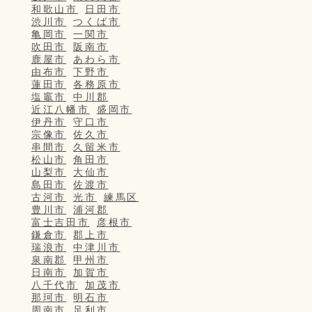
和歌山市
日田市
渋川市
つくば市
亀岡市
一関市
吹田市
阪南市
鹿屋市
あわら市
由布市
下野市
蓮田市
各務原市
塩竈市
中川郡
近江八幡市
盛岡市
伊丹市
守口市
宗像市
佐久市
串間市
久留米市
松山市
角田市
山梨市
大仙市
島田市
佐渡市
古河市
光市
練馬区
豊川市
浦河郡
富士吉田市
彦根市
鎌倉市
郡上市
瑞浪市
中津川市
泉南郡
甲州市
日南市
加賀市
八千代市
加茂市
那珂市
明石市
周南市
足利市