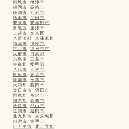
都城市
焼津市
鶴岡市
高崎市
静岡市
別府市
熱海市
半田市
安来市
安曇野市
目黒区
唐津市
上越市
文京区
八重瀬町
東蒲原郡
福津市
浦安市
市川市
四日市市
大府市
日高郡
糸島市
三島市
杵島郡
愛甲郡
八代市
三次市
飯田市
東温市
勝浦市
千葉市
大和郡
藤岡市
廿日市市
酒田市
雨竜郡
所沢市
網走郡
高知市
姶良市
郡山市
笠岡市
延岡市
北九州市
東茨城郡
指宿市
幸手市
伊万里市
北足立郡