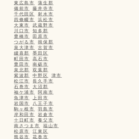
東広島市
蒲生郡
備前市
藤井寺市
千代田区
射水市
四條畷市
浜松市
大東市
武蔵野市
川口市
知多郡
豊橋市
田原市
つがる市
揖保郡
泉大津市
古賀市
綴喜郡
墨田区
町田市
高石市
豊田市
南砺市
泉北郡
双葉郡
紫波郡
中野区
津市
松江市
長久手市
石巻市
大沼郡
袖ケ浦市
阿南市
魚津市
上田市
岩国市
八王子市
駒ヶ根市
羽島市
岸和田市
岩倉市
十日町市
養父市
南さつま市
福山市
松原市
江東区
熊谷市
花巻市