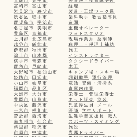
大阪市
豊中市
整骨院・接骨院受付
宮崎市
富山市
経理
岩見沢市
秩父市
製造・工場ワーク系
渋谷区
取手市
歯科助手
教習指導員
鹿児島市
宇治市
造園
名古屋市
美唄市
重機オペレーター
豊島区
京都市
フォトスタジオ
上川郡
北広島市
現場作業系
薬剤師
越谷市
飯能市
税理士・税理士補助
伊都郡
秋田市
施工
潟上市
山本郡
インストラクター
横手市
青森市
タクシードライバー
鹿角市
尼崎市
木工
大野城市
福知山市
キャンプ場・スキー場
姫路市
田辺市
調剤助手
運行管理
小山市
岐阜市
電話
警備・清掃系
福岡市
品川区
倉庫内作業
大洲市
大分市
栄養士・管理栄養士
豊岡市
山形市
ネット販売
塗装
中央区
藤沢市
児童厚生員
メール
一宮市
桶川市
医師
学生サポート
曽於郡
西海市
生涯学習支援員
職人
南九州市
仙台市
スポーツ・スイミング
斜里郡
稲沢市
施設
市原市
中津市
専属ドライバー