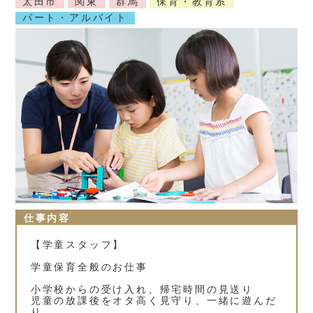
太田市
関東
群馬
保育・教育系
パート・アルバイト
仕事内容
【学童スタッフ】
学童保育全般のお仕事
小学校からの受け入れ、帰宅時間の見送り
児童の放課後をオタ高く見守り、一緒に遊んだ
り、