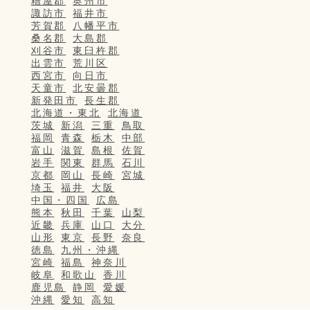
糟屋郡
奥州市
諏訪市
福井市
芳賀郡
八幡平市
桑名郡
大島郡
刈谷市
東臼杵郡
出雲市
荒川区
西宮市
向日市
天童市
北安曇郡
新発田市
長生郡
北海道・東北
北海道
茨城
新潟
三重
鳥取
福岡
青森
栃木
中部
富山
滋賀
島根
佐賀
岩手
関東
群馬
石川
京都
岡山
長崎
宮城
埼玉
福井
大阪
中国・四国
広島
熊本
秋田
千葉
山梨
近畿
兵庫
山口
大分
山形
東京
長野
奈良
徳島
九州・沖縄
宮崎
福島
神奈川
岐阜
和歌山
香川
鹿児島
静岡
愛媛
沖縄
愛知
高知