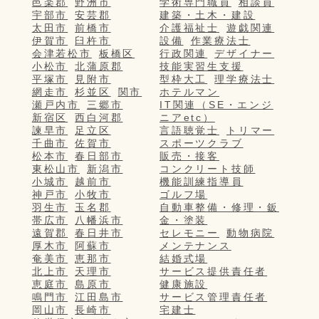
邑楽郡
野洲市
学術専門職員
相談員
宇部市
安芸郡
建築・土木・建設
太田市
前橋市
介護福祉士
遊戯関連
伊賀市
臼杵市
設備
作業療法士
会津若松市
板橋区
行政関連
デザイナー
小松市
北蒲原郡
技能実習生支援
平塚市
見附市
型枠大工
理学療法士
網走市
杉並区
関市
ホテルマン
瀬戸内市
三郷市
IT関連（SE・エンジ
新宿区
西白河郡
ニアetc）
諫早市
足立区
言語聴覚士
トリマー
千曲市
佐賀市
スポーツクラブ
松本市
春日部市
販売・接客
東松山市
新潟市
コンクリート技師
小城市
越前市
機能訓練指導員
神戸市
小牧市
ゴルフ場
羽生市
玉名郡
自動車整備・修理・鈑
帯広市
八幡浜市
金・塗装
遠賀郡
春日井市
セレモニー
動物病院
厚木市
阿蘇市
メンテナンス
奄美市
恵那市
結婚式場
北上市
天理市
サービス提供責任者
恵庭市
島原市
健康施設
鳴門市
江田島市
サービス管理責任者
岡山市
長崎市
宅建士