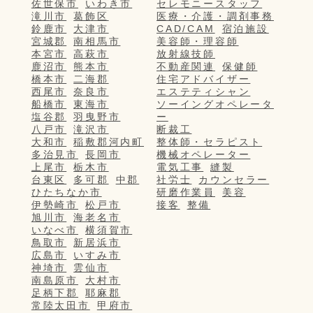
佐世保市
いわき市
セレモニースタッフ
滝川市
葛飾区
医療・介護・調剤事務
鈴鹿市
大津市
CAD/CAM
宿泊施設
宮城郡
南相馬市
美容師・理容師
本宮市
高萩市
放射線技師
鹿沼市
熊本市
不動産関連
保健師
橋本市
二海郡
住宅アドバイザー
西尾市
奈良市
エステティシャン
船橋市
東海市
ソーイングオペレータ
塩谷郡
羽曳野市
ー
八戸市
滝沢市
断裁工
大和市
稲敷郡河内町
整体師・セラピスト
多治見市
長岡市
機械オペレーター
上尾市
栃木市
電気工事
縫製
台東区
多可郡
中郡
社労士
カウンセラー
ひたちなか市
研磨作業員
美容
伊勢崎市
松戸市
接客
整備
旭川市
海老名市
いなべ市
横須賀市
鳥取市
新居浜市
広島市
いすみ市
神埼市
雲仙市
南島原市
大村市
足柄下郡
耶麻郡
常陸太田市
甲府市