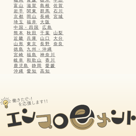
富山
滋賀
島根
佐賀
岩手
関東
群馬
石川
京都
岡山
長崎
宮城
埼玉
福井
大阪
中国・四国
広島
熊本
秋田
千葉
山梨
近畿
兵庫
山口
大分
山形
東京
長野
奈良
徳島
九州・沖縄
宮崎
福島
神奈川
岐阜
和歌山
香川
鹿児島
静岡
愛媛
沖縄
愛知
高知