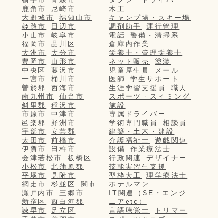
鹿角市
尼崎市
木工
大野城市
福知山市
キャンプ場・スキー場
姫路市
田辺市
調剤助手
運行管理
小山市
岐阜市
電話
警備・清掃系
福岡市
品川区
倉庫内作業
大洲市
大分市
栄養士・管理栄養士
豊岡市
山形市
ネット販売
塗装
中央区
藤沢市
児童厚生員
メール
一宮市
桶川市
医師
学生サポート
曽於郡
西海市
生涯学習支援員
職人
南九州市
仙台市
スポーツ・スイミング
斜里郡
稲沢市
施設
市原市
中津市
専属ドライバー
邑楽郡
野洲市
学術専門職員
相談員
宇部市
安芸郡
建築・土木・建設
太田市
前橋市
介護福祉士
遊戯関連
伊賀市
臼杵市
設備
作業療法士
会津若松市
板橋区
行政関連
デザイナー
小松市
北蒲原郡
技能実習生支援
平塚市
見附市
型枠大工
理学療法士
網走市
杉並区
関市
ホテルマン
瀬戸内市
三郷市
IT関連（SE・エンジ
新宿区
西白河郡
ニアetc）
諫早市
足立区
言語聴覚士
トリマー