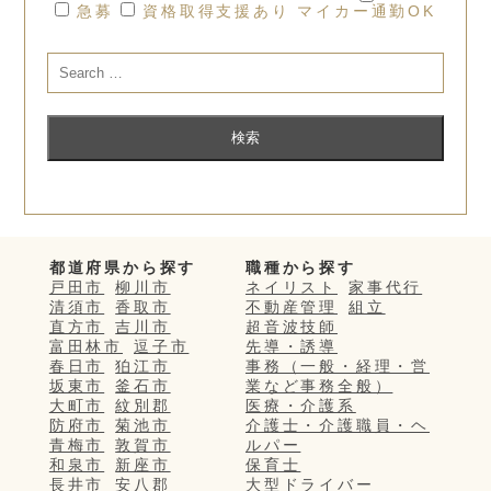
急募
資格取得支援あり
マイカー通勤OK
都道府県から探す
職種から探す
戸田市
柳川市
ネイリスト
家事代行
清須市
香取市
不動産管理
組立
直方市
吉川市
超音波技師
富田林市
逗子市
先導・誘導
春日市
狛江市
事務（一般・経理・営
坂東市
釜石市
業など事務全般）
大町市
紋別郡
医療・介護系
防府市
菊池市
介護士・介護職員・ヘ
青梅市
敦賀市
ルパー
和泉市
新座市
保育士
長井市
安八郡
大型ドライバー