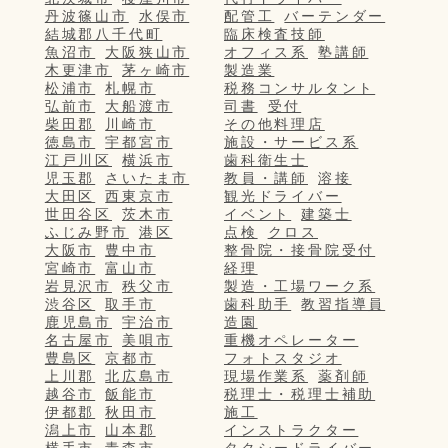
丹波篠山市
水俣市
配管工
バーテンダー
結城郡八千代町
臨床検査技師
魚沼市
大阪狭山市
オフィス系
塾講師
木更津市
茅ヶ崎市
製造業
松浦市
札幌市
税務コンサルタント
弘前市
大船渡市
司書
受付
柴田郡
川崎市
その他料理店
徳島市
宇都宮市
施設・サービス系
江戸川区
横浜市
歯科衛生士
児玉郡
さいたま市
教員・講師
溶接
大田区
西東京市
観光ドライバー
世田谷区
茨木市
イベント
建築士
ふじみ野市
港区
点検
クロス
大阪市
豊中市
整骨院・接骨院受付
宮崎市
富山市
経理
岩見沢市
秩父市
製造・工場ワーク系
渋谷区
取手市
歯科助手
教習指導員
鹿児島市
宇治市
造園
名古屋市
美唄市
重機オペレーター
豊島区
京都市
フォトスタジオ
上川郡
北広島市
現場作業系
薬剤師
越谷市
飯能市
税理士・税理士補助
伊都郡
秋田市
施工
潟上市
山本郡
インストラクター
横手市
青森市
タクシードライバー