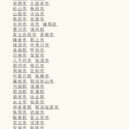
串間市
久留米市
松山市
角田市
山梨市
大仙市
島田市
佐渡市
古河市
光市
練馬区
豊川市
浦河郡
富士吉田市
彦根市
鎌倉市
郡上市
瑞浪市
中津川市
泉南郡
甲州市
日南市
加賀市
八千代市
加茂市
那珂市
明石市
周南市
足利市
中新川郡
鳥栖市
藤枝市
那須烏山市
与謝郡
清瀬市
那須郡
肝属郡
袋井市
比企郡
あま市
知多市
仲多度郡
那須塩原市
鳥羽市
武雄市
駿東郡
富士宮市
宮古市
沼津市
安城市
釧路市