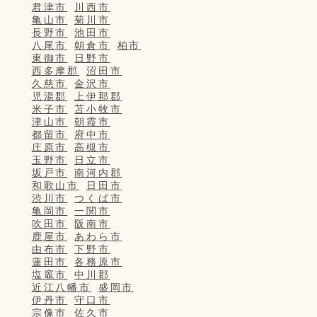
君津市
川西市
亀山市
菊川市
長野市
池田市
八尾市
朝倉市
柏市
東御市
日野市
西多摩郡
沼田市
久慈市
金沢市
児湯郡
上伊那郡
米子市
苫小牧市
津山市
朝霞市
都留市
府中市
庄原市
高槻市
玉野市
日立市
坂戸市
南河内郡
和歌山市
日田市
渋川市
つくば市
亀岡市
一関市
吹田市
阪南市
鹿屋市
あわら市
由布市
下野市
蓮田市
各務原市
塩竈市
中川郡
近江八幡市
盛岡市
伊丹市
守口市
宗像市
佐久市