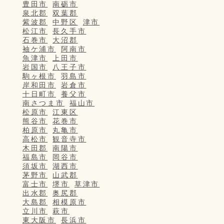
豊田市
南砺市
泉北郡
双葉郡
紫波郡
中野区
津市
松江市
長久手市
石巻市
大沼郡
袖ケ浦市
阿南市
魚津市
上田市
岩国市
八王子市
駒ヶ根市
羽島市
岸和田市
岩倉市
十日町市
養父市
南さつま市
福山市
松原市
江東区
熊谷市
花巻市
柏原市
丸亀市
高松市
観音寺市
木田郡
南陽市
福島市
岡谷市
須坂市
湖西市
茅野市
山武郡
富士市
堺市
草津市
出水郡
奥尻郡
大島郡
相模原市
立川市
萩市
東大阪市
長浜市