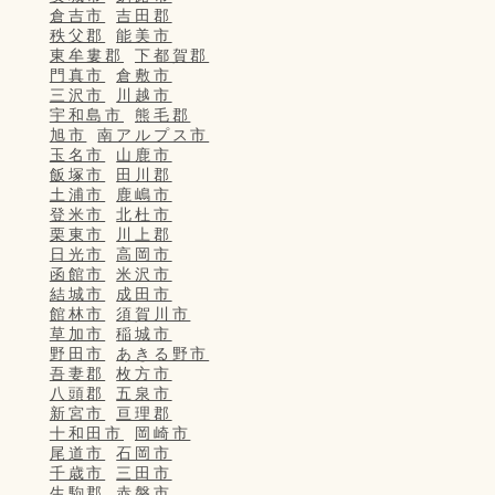
倉吉市
吉田郡
秩父郡
能美市
東牟婁郡
下都賀郡
門真市
倉敷市
三沢市
川越市
宇和島市
熊毛郡
旭市
南アルプス市
玉名市
山鹿市
飯塚市
田川郡
土浦市
鹿嶋市
登米市
北杜市
栗東市
川上郡
日光市
高岡市
函館市
米沢市
結城市
成田市
館林市
須賀川市
草加市
稲城市
野田市
あきる野市
吾妻郡
枚方市
八頭郡
五泉市
新宮市
亘理郡
十和田市
岡崎市
尾道市
石岡市
千歳市
三田市
生駒郡
赤磐市