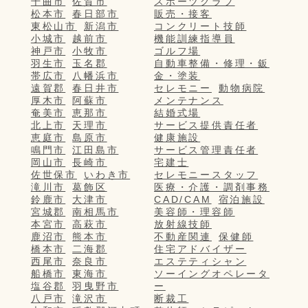
千曲市
佐賀市
スポーツクラブ
松本市
春日部市
販売・接客
東松山市
新潟市
コンクリート技師
小城市
越前市
機能訓練指導員
神戸市
小牧市
ゴルフ場
羽生市
玉名郡
自動車整備・修理・鈑
帯広市
八幡浜市
金・塗装
遠賀郡
春日井市
セレモニー
動物病院
厚木市
阿蘇市
メンテナンス
奄美市
恵那市
結婚式場
北上市
天理市
サービス提供責任者
恵庭市
島原市
健康施設
鳴門市
江田島市
サービス管理責任者
岡山市
長崎市
宅建士
佐世保市
いわき市
セレモニースタッフ
滝川市
葛飾区
医療・介護・調剤事務
鈴鹿市
大津市
CAD/CAM
宿泊施設
宮城郡
南相馬市
美容師・理容師
本宮市
高萩市
放射線技師
鹿沼市
熊本市
不動産関連
保健師
橋本市
二海郡
住宅アドバイザー
西尾市
奈良市
エステティシャン
船橋市
東海市
ソーイングオペレータ
塩谷郡
羽曳野市
ー
八戸市
滝沢市
断裁工