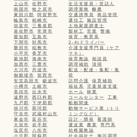
上山市
佐野市
生活支援員・世話人
南国市
牧之原市
調理業務
酪農
東田川郡
阿賀野市
交通誘導員
商品管理
輪島市
柏崎市
通信工
施設管理
弥富市
三養基郡
土地家屋調査士
泉佐野市
常滑市
製材工
営業
警備
愛知郡
五島市
保育・教育系
下関市
対馬市
2-4tドライバー
磐田市
稲敷市
介護支援専門員（ケア
小平市
香芝市
マネ）
菊池郡
海南市
保育教諭
相談員
加西市
三豊市
調理補助
清掃
大川市
丹波市
配送・配達・集配・集
御殿場市
筑西市
荷
安芸高田市
砺波市
訪問介護
保育補助
小樽市
土岐市
福祉系
児童発達支援
美祢市
出水市
ホール
林業
遠野市
西臼杵郡
コールセンター
工事
九戸郡
下伊那郡
船舶関連
掛川市
那珂郡
動物サービス業（トリ
守谷市
武蔵村山市
ミングなど）
東金市
富谷市
設計・開発
看護師
大垣市
岩手郡
運送業
農業
専門系
塩尻市
八街市
幼稚園教諭
小豆郡
阿蘇郡
社会福祉士
施設調理