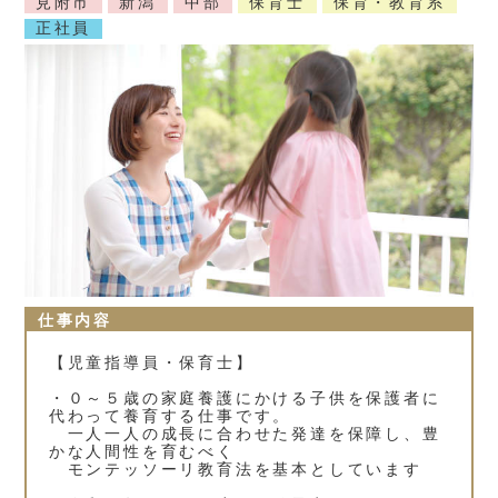
見附市
新潟
中部
保育士
保育・教育系
正社員
仕事内容
【児童指導員・保育士】
・０～５歳の家庭養護にかける子供を保護者に
代わって養育する仕事です。
一人一人の成長に合わせた発達を保障し、豊
かな人間性を育むべく
モンテッソーリ教育法を基本としています