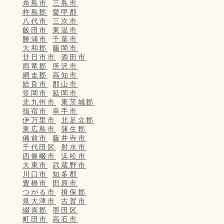
糸島市
三島市
杵島郡
愛甲郡
八代市
三次市
飯田市
東温市
勝浦市
千葉市
大和郡
藤岡市
廿日市市
酒田市
雨竜郡
所沢市
網走郡
高知市
姶良市
郡山市
笠岡市
延岡市
北九州市
東茨城郡
指宿市
幸手市
伊万里市
北足立郡
東広島市
蒲生郡
備前市
藤井寺市
千代田区
射水市
四條畷市
浜松市
大東市
武蔵野市
川口市
知多郡
豊橋市
田原市
つがる市
揖保郡
泉大津市
古賀市
綴喜郡
墨田区
町田市
高石市