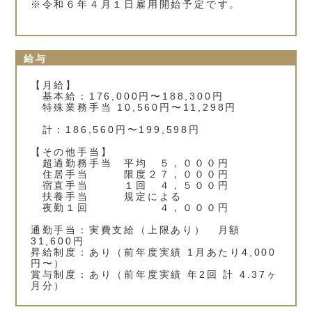
※令和６年４月１日雇用開始予定です。
給与
【月給】
基本給：176,000円〜188,300円
特殊業務手当 10,560円〜11,298円
計：186,560円〜199,598円
【その他手当】
超過勤務手当 平均 ５，０００円
住居手当 限度２７，０００円
宿直手当 １回 ４，５００円
扶養手当 規定による
夜勤１回 ４，０００円
通勤手当：実費支給（上限あり） 月額
31,600円
昇給制度：あり（前年度実績 1月あたり4,000
円〜）
賞与制度：あり（前年度実績 年2回 計 4.37ヶ
月分）