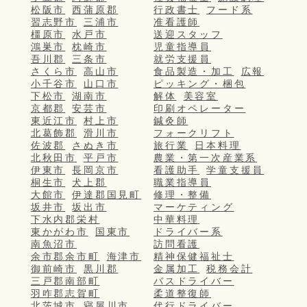
松阪市
西蒲原郡
行政書士
フード系
習志野市
三浦市
准看護師
橿原市
水戸市
送迎スタッフ
鴻巣市
枕崎市
児童指導員
吾川郡
三条市
就労支援員
さくら市
高山市
食品製造・加工
広報
小千谷市
山口市
ピッキング・梱包
下松市
湖南市
解体
美容室
京都郡
安芸市
印刷オペレーター
東近江市
村上市
鍼灸師
北葛飾郡
滑川市
フォークリフト
佐波郡
さぬき市
旅行業
日本料理
北秋田市
平戸市
農業・第一次産業系
伊東市
長岡京市
看護助手
学童支援員
桐生市
犬上郡
職業指導員
大館市
伊達郡国見町
修理・整備
坂井市
坂出市
マーケティング
下水内郡栄村
中華料理
東かがわ市
国東市
ドライバー系
南魚沼市
訪問看護
余市郡余市町
海津市
精神保健福祉士
御前崎市
黒川郡
金属加工
税務会計
三戸郡南部町
バスドライバー
羽咋郡志賀町
柔道整復師
北茨城市
寝屋川市
代行ドライバー