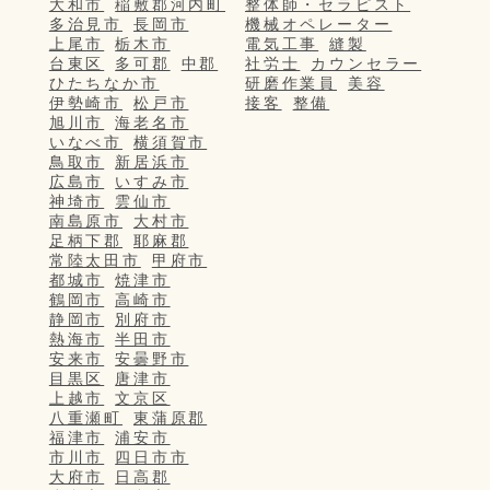
大和市
稲敷郡河内町
整体師・セラピスト
多治見市
長岡市
機械オペレーター
上尾市
栃木市
電気工事
縫製
台東区
多可郡
中郡
社労士
カウンセラー
ひたちなか市
研磨作業員
美容
伊勢崎市
松戸市
接客
整備
旭川市
海老名市
いなべ市
横須賀市
鳥取市
新居浜市
広島市
いすみ市
神埼市
雲仙市
南島原市
大村市
足柄下郡
耶麻郡
常陸太田市
甲府市
都城市
焼津市
鶴岡市
高崎市
静岡市
別府市
熱海市
半田市
安来市
安曇野市
目黒区
唐津市
上越市
文京区
八重瀬町
東蒲原郡
福津市
浦安市
市川市
四日市市
大府市
日高郡