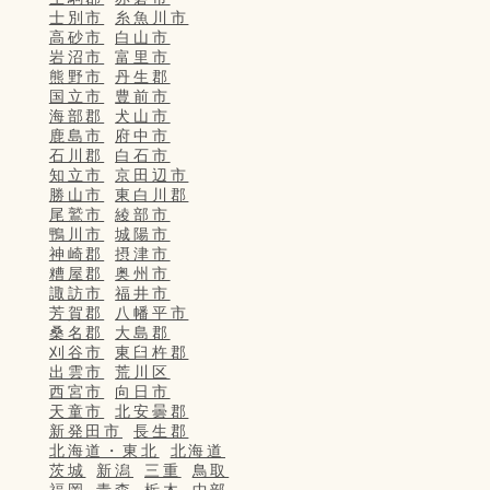
士別市
糸魚川市
高砂市
白山市
岩沼市
富里市
熊野市
丹生郡
国立市
豊前市
海部郡
犬山市
鹿島市
府中市
石川郡
白石市
知立市
京田辺市
勝山市
東白川郡
尾鷲市
綾部市
鴨川市
城陽市
神崎郡
摂津市
糟屋郡
奥州市
諏訪市
福井市
芳賀郡
八幡平市
桑名郡
大島郡
刈谷市
東臼杵郡
出雲市
荒川区
西宮市
向日市
天童市
北安曇郡
新発田市
長生郡
北海道・東北
北海道
茨城
新潟
三重
鳥取
福岡
青森
栃木
中部