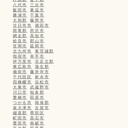
八代市
三次市
飯田市
東温市
勝浦市
千葉市
大和郡
藤岡市
廿日市市
酒田市
雨竜郡
所沢市
網走郡
高知市
姶良市
郡山市
笠岡市
延岡市
北九州市
東茨城郡
指宿市
幸手市
伊万里市
北足立郡
東広島市
蒲生郡
備前市
藤井寺市
千代田区
射水市
四條畷市
浜松市
大東市
武蔵野市
川口市
知多郡
豊橋市
田原市
つがる市
揖保郡
泉大津市
古賀市
綴喜郡
墨田区
町田市
高石市
豊田市
南砺市