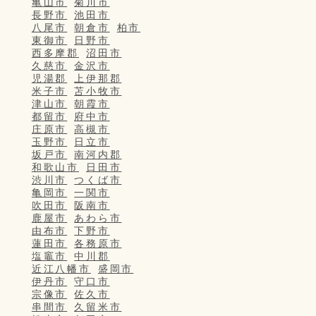
亀山市
菊川市
長野市
池田市
八尾市
朝倉市
柏市
東御市
日野市
西多摩郡
沼田市
久慈市
金沢市
児湯郡
上伊那郡
米子市
苫小牧市
津山市
朝霞市
都留市
府中市
庄原市
高槻市
玉野市
日立市
坂戸市
南河内郡
和歌山市
日田市
渋川市
つくば市
亀岡市
一関市
吹田市
阪南市
鹿屋市
あわら市
由布市
下野市
蓮田市
各務原市
塩竈市
中川郡
近江八幡市
盛岡市
伊丹市
守口市
宗像市
佐久市
串間市
久留米市