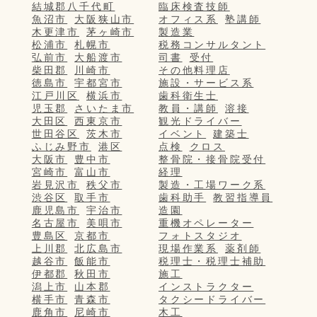
結城郡八千代町
臨床検査技師
魚沼市
大阪狭山市
オフィス系
塾講師
木更津市
茅ヶ崎市
製造業
松浦市
札幌市
税務コンサルタント
弘前市
大船渡市
司書
受付
柴田郡
川崎市
その他料理店
徳島市
宇都宮市
施設・サービス系
江戸川区
横浜市
歯科衛生士
児玉郡
さいたま市
教員・講師
溶接
大田区
西東京市
観光ドライバー
世田谷区
茨木市
イベント
建築士
ふじみ野市
港区
点検
クロス
大阪市
豊中市
整骨院・接骨院受付
宮崎市
富山市
経理
岩見沢市
秩父市
製造・工場ワーク系
渋谷区
取手市
歯科助手
教習指導員
鹿児島市
宇治市
造園
名古屋市
美唄市
重機オペレーター
豊島区
京都市
フォトスタジオ
上川郡
北広島市
現場作業系
薬剤師
越谷市
飯能市
税理士・税理士補助
伊都郡
秋田市
施工
潟上市
山本郡
インストラクター
横手市
青森市
タクシードライバー
鹿角市
尼崎市
木工