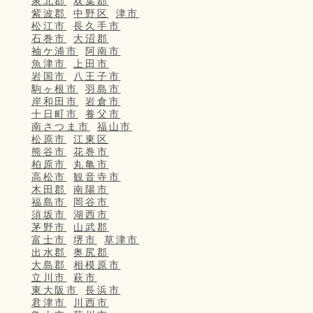
泉北郡
双葉郡
紫波郡
中野区
津市
松江市
長久手市
石巻市
大沼郡
袖ケ浦市
阿南市
魚津市
上田市
岩国市
八王子市
駒ヶ根市
羽島市
岸和田市
岩倉市
十日町市
養父市
南さつま市
福山市
松原市
江東区
熊谷市
花巻市
柏原市
丸亀市
高松市
観音寺市
木田郡
南陽市
福島市
岡谷市
須坂市
湖西市
茅野市
山武郡
富士市
堺市
草津市
出水郡
奥尻郡
大島郡
相模原市
立川市
萩市
東大阪市
長浜市
君津市
川西市