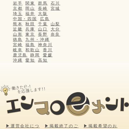
岩手
関東
群馬
石川
京都
岡山
長崎
宮城
埼玉
福井
大阪
中国・四国
広島
熊本
秋田
千葉
山梨
近畿
兵庫
山口
大分
山形
東京
長野
奈良
徳島
九州・沖縄
宮崎
福島
神奈川
岐阜
和歌山
香川
鹿児島
静岡
愛媛
沖縄
愛知
高知
▶運営会社につ
▶掲載終了のご
▶掲載希望のお