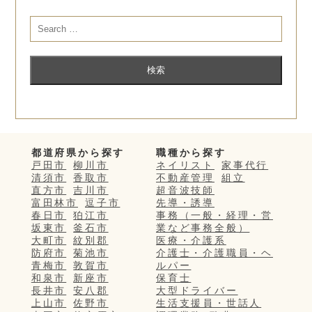
都道府県から探す
職種から探す
戸田市
柳川市
ネイリスト
家事代行
清須市
香取市
不動産管理
組立
直方市
吉川市
超音波技師
富田林市
逗子市
先導・誘導
春日市
狛江市
事務（一般・経理・営
坂東市
釜石市
業など事務全般）
大町市
紋別郡
医療・介護系
防府市
菊池市
介護士・介護職員・ヘ
青梅市
敦賀市
ルパー
和泉市
新座市
保育士
長井市
安八郡
大型ドライバー
上山市
佐野市
生活支援員・世話人