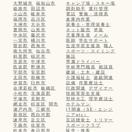
大野城市
福知山市
キャンプ場・スキー場
姫路市
田辺市
調剤助手
運行管理
小山市
岐阜市
電話
警備・清掃系
福岡市
品川区
倉庫内作業
大洲市
大分市
栄養士・管理栄養士
豊岡市
山形市
ネット販売
塗装
中央区
藤沢市
児童厚生員
メール
一宮市
桶川市
医師
学生サポート
曽於郡
西海市
生涯学習支援員
職人
南九州市
仙台市
スポーツ・スイミング
斜里郡
稲沢市
施設
市原市
中津市
専属ドライバー
邑楽郡
野洲市
学術専門職員
相談員
宇部市
安芸郡
建築・土木・建設
太田市
前橋市
介護福祉士
遊戯関連
伊賀市
臼杵市
設備
作業療法士
会津若松市
板橋区
行政関連
デザイナー
小松市
北蒲原郡
技能実習生支援
平塚市
見附市
型枠大工
理学療法士
網走市
杉並区
関市
ホテルマン
瀬戸内市
三郷市
IT関連（SE・エンジ
新宿区
西白河郡
ニアetc）
諫早市
足立区
言語聴覚士
トリマー
千曲市
佐賀市
スポーツクラブ
松本市
春日部市
販売・接客