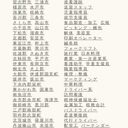
習志野市
三浦市
准看護師
橿原市
水戸市
送迎スタッフ
鴻巣市
枕崎市
児童指導員
吾川郡
三条市
就労支援員
さくら市
高山市
食品製造・加工
広報
小千谷市
山口市
ピッキング・梱包
下松市
湖南市
解体
美容室
京都郡
安芸市
印刷オペレーター
東近江市
村上市
鍼灸師
北葛飾郡
滑川市
フォークリフト
佐波郡
さぬき市
旅行業
日本料理
北秋田市
平戸市
農業・第一次産業系
伊東市
長岡京市
看護助手
学童支援員
桐生市
犬上郡
職業指導員
大館市
伊達郡国見町
修理・整備
坂井市
坂出市
マーケティング
下水内郡栄村
中華料理
東かがわ市
国東市
ドライバー系
南魚沼市
訪問看護
余市郡余市町
海津市
精神保健福祉士
御前崎市
黒川郡
金属加工
税務会計
三戸郡南部町
バスドライバー
羽咋郡志賀町
柔道整復師
北茨城市
寝屋川市
代行ドライバー
丹波篠山市
水俣市
配管工
バーテンダー