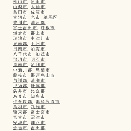
松山市
角田市
山梨市
大仙市
島田市
佐渡市
古河市
光市
練馬区
豊川市
浦河郡
富士吉田市
彦根市
鎌倉市
郡上市
瑞浪市
中津川市
泉南郡
甲州市
日南市
加賀市
八千代市
加茂市
那珂市
明石市
周南市
足利市
中新川郡
鳥栖市
藤枝市
那須烏山市
与謝郡
清瀬市
那須郡
肝属郡
袋井市
比企郡
あま市
知多市
仲多度郡
那須塩原市
鳥羽市
武雄市
駿東郡
富士宮市
宮古市
沼津市
安城市
釧路市
倉吉市
吉田郡