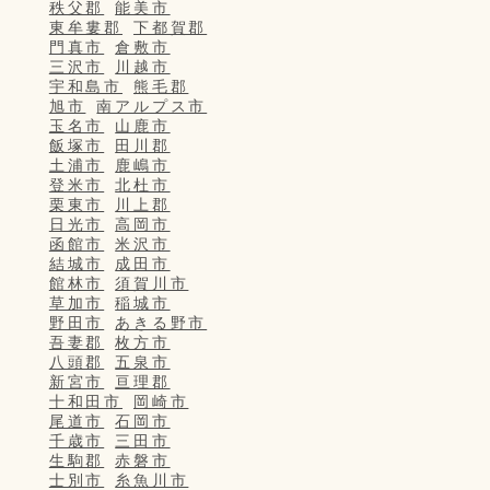
秩父郡
能美市
東牟婁郡
下都賀郡
門真市
倉敷市
三沢市
川越市
宇和島市
熊毛郡
旭市
南アルプス市
玉名市
山鹿市
飯塚市
田川郡
土浦市
鹿嶋市
登米市
北杜市
栗東市
川上郡
日光市
高岡市
函館市
米沢市
結城市
成田市
館林市
須賀川市
草加市
稲城市
野田市
あきる野市
吾妻郡
枚方市
八頭郡
五泉市
新宮市
亘理郡
十和田市
岡崎市
尾道市
石岡市
千歳市
三田市
生駒郡
赤磐市
士別市
糸魚川市