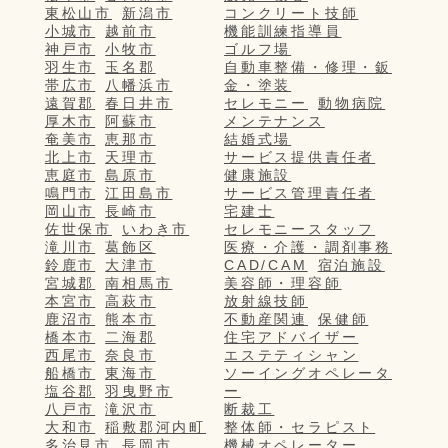
東松山市
新潟市
コンクリート技師
小城市
越前市
機能訓練指導員
神戸市
小牧市
ゴルフ場
羽生市
玉名郡
自動車整備・修理・鈑
帯広市
八幡浜市
金・塗装
遠賀郡
春日井市
セレモニー
動物病院
厚木市
阿蘇市
メンテナンス
奄美市
恵那市
結婚式場
北上市
天理市
サービス提供責任者
恵庭市
島原市
健康施設
鳴門市
江田島市
サービス管理責任者
岡山市
長崎市
宅建士
佐世保市
いわき市
セレモニースタッフ
滝川市
葛飾区
医療・介護・調剤事務
鈴鹿市
大津市
CAD/CAM
宿泊施設
宮城郡
南相馬市
美容師・理容師
本宮市
高萩市
放射線技師
鹿沼市
熊本市
不動産関連
保健師
橋本市
二海郡
住宅アドバイザー
西尾市
奈良市
エステティシャン
船橋市
東海市
ソーイングオペレータ
塩谷郡
羽曳野市
ー
八戸市
滝沢市
断裁工
大和市
稲敷郡河内町
整体師・セラピスト
多治見市
長岡市
機械オペレーター