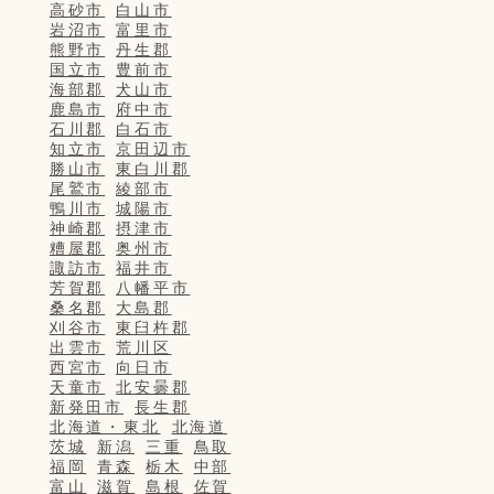
高砂市
白山市
岩沼市
富里市
熊野市
丹生郡
国立市
豊前市
海部郡
犬山市
鹿島市
府中市
石川郡
白石市
知立市
京田辺市
勝山市
東白川郡
尾鷲市
綾部市
鴨川市
城陽市
神崎郡
摂津市
糟屋郡
奥州市
諏訪市
福井市
芳賀郡
八幡平市
桑名郡
大島郡
刈谷市
東臼杵郡
出雲市
荒川区
西宮市
向日市
天童市
北安曇郡
新発田市
長生郡
北海道・東北
北海道
茨城
新潟
三重
鳥取
福岡
青森
栃木
中部
富山
滋賀
島根
佐賀