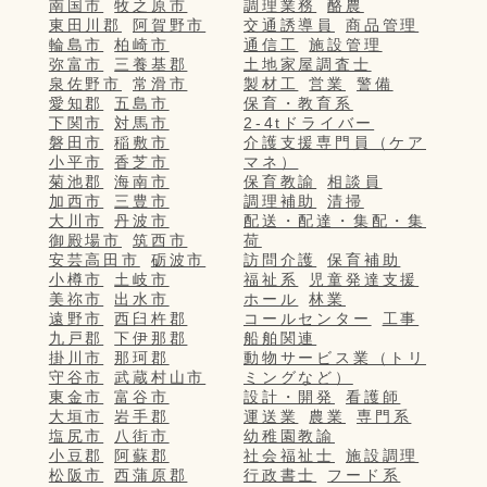
南国市
牧之原市
調理業務
酪農
東田川郡
阿賀野市
交通誘導員
商品管理
輪島市
柏崎市
通信工
施設管理
弥富市
三養基郡
土地家屋調査士
泉佐野市
常滑市
製材工
営業
警備
愛知郡
五島市
保育・教育系
下関市
対馬市
2-4tドライバー
磐田市
稲敷市
介護支援専門員（ケア
小平市
香芝市
マネ）
菊池郡
海南市
保育教諭
相談員
加西市
三豊市
調理補助
清掃
大川市
丹波市
配送・配達・集配・集
御殿場市
筑西市
荷
安芸高田市
砺波市
訪問介護
保育補助
小樽市
土岐市
福祉系
児童発達支援
美祢市
出水市
ホール
林業
遠野市
西臼杵郡
コールセンター
工事
九戸郡
下伊那郡
船舶関連
掛川市
那珂郡
動物サービス業（トリ
守谷市
武蔵村山市
ミングなど）
東金市
富谷市
設計・開発
看護師
大垣市
岩手郡
運送業
農業
専門系
塩尻市
八街市
幼稚園教諭
小豆郡
阿蘇郡
社会福祉士
施設調理
松阪市
西蒲原郡
行政書士
フード系