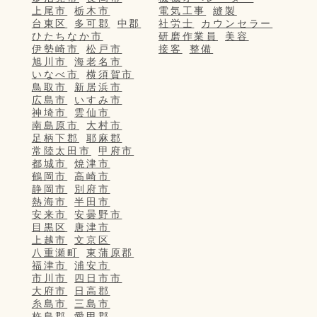
上尾市
栃木市
電気工事
縫製
台東区
多可郡
中郡
社労士
カウンセラー
ひたちなか市
研磨作業員
美容
伊勢崎市
松戸市
接客
整備
旭川市
海老名市
いなべ市
横須賀市
鳥取市
新居浜市
広島市
いすみ市
神埼市
雲仙市
南島原市
大村市
足柄下郡
耶麻郡
常陸太田市
甲府市
都城市
焼津市
鶴岡市
高崎市
静岡市
別府市
熱海市
半田市
安来市
安曇野市
目黒区
唐津市
上越市
文京区
八重瀬町
東蒲原郡
福津市
浦安市
市川市
四日市市
大府市
日高郡
糸島市
三島市
杵島郡
愛甲郡