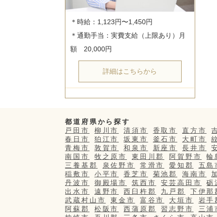
＊時給：1,123円〜1,450円

＊通勤手当：実費支給（上限あり）月
詳細はこちらから
都道府県から探す
戸田市
柳川市
清須市
香取市
直方市
春日市
狛江市
坂東市
釜石市
大町市
青梅市
敦賀市
和泉市
新座市
長井市
南国市
牧之原市
東田川郡
阿賀野市
輪
三養基郡
泉佐野市
常滑市
愛知郡
五島
稲敷市
小平市
香芝市
菊池郡
海南市
丹波市
御殿場市
筑西市
安芸高田市
砺
出水市
遠野市
西臼杵郡
九戸郡
下伊那
武蔵村山市
東金市
富谷市
大垣市
岩手
阿蘇郡
松阪市
西蒲原郡
習志野市
三浦