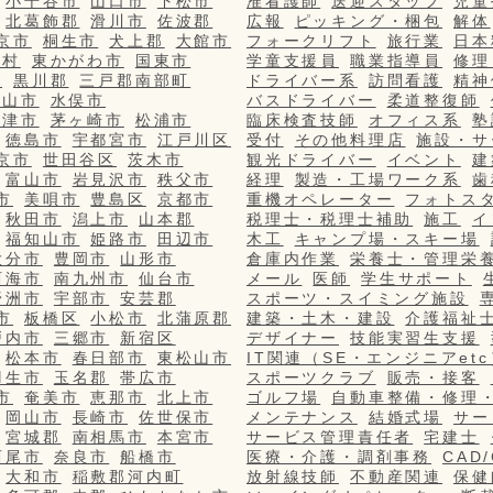
小千谷市
山口市
下松市
准看護師
送迎スタッフ
児童
北葛飾郡
滑川市
佐波郡
広報
ピッキング・梱包
解体
京市
桐生市
犬上郡
大館市
フォークリフト
旅行業
日本
栄村
東かがわ市
国東市
学童支援員
職業指導員
修理
市
黒川郡
三戸郡南部町
ドライバー系
訪問看護
精神
篠山市
水俣市
バスドライバー
柔道整復師
更津市
茅ヶ崎市
松浦市
臨床検査技師
オフィス系
塾
徳島市
宇都宮市
江戸川区
受付
その他料理店
施設・サ
京市
世田谷区
茨木市
観光ドライバー
イベント
建
富山市
岩見沢市
秩父市
経理
製造・工場ワーク系
歯
市
美唄市
豊島区
京都市
重機オペレーター
フォトス
秋田市
潟上市
山本郡
税理士・税理士補助
施工
イ
福知山市
姫路市
田辺市
木工
キャンプ場・スキー場
大分市
豊岡市
山形市
倉庫内作業
栄養士・管理栄
西海市
南九州市
仙台市
メール
医師
学生サポート
野洲市
宇部市
安芸郡
スポーツ・スイミング施設
市
板橋区
小松市
北蒲原郡
建築・土木・建設
介護福祉
戸内市
三郷市
新宿区
デザイナー
技能実習生支援
松本市
春日部市
東松山市
IT関連（SE・エンジニアetc
羽生市
玉名郡
帯広市
スポーツクラブ
販売・接客
市
奄美市
恵那市
北上市
ゴルフ場
自動車整備・修理
岡山市
長崎市
佐世保市
メンテナンス
結婚式場
サー
宮城郡
南相馬市
本宮市
サービス管理責任者
宅建士
西尾市
奈良市
船橋市
医療・介護・調剤事務
CAD
大和市
稲敷郡河内町
放射線技師
不動産関連
保健