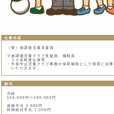
仕事内容
（契）放課後児童支援員
※放課後児童クラブ支援員、補助員
２０名程度を保育
・午前中は児童クラブ事務や保育補助として保育に従事
いただきます。
給与
月給
155,000円〜190,000円
資格手当 3,000円
特例給付手当 7,000円