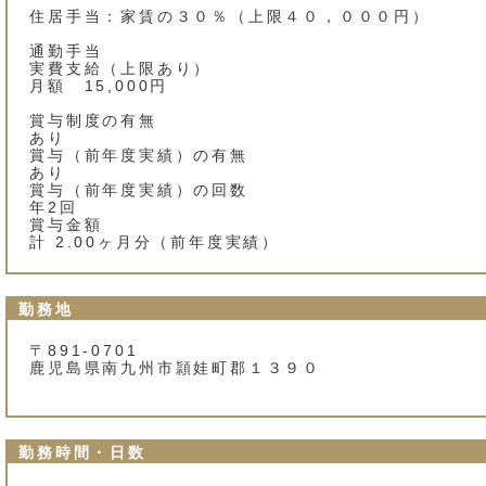
住居手当：家賃の３０％（上限４０，０００円）
通勤手当
実費支給（上限あり）
月額 15,000円
賞与制度の有無
あり
賞与（前年度実績）の有無
あり
賞与（前年度実績）の回数
年2回
賞与金額
計 2.00ヶ月分（前年度実績）
勤務地
〒891-0701
鹿児島県南九州市頴娃町郡１３９０
勤務時間・日数