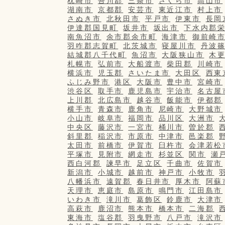
枕崎市
吾川郡
三条市
さくら市
高山市
湖南市
京都郡
安芸市
東近江市
村上市
さぬき市
北秋田市
平戸市
伊東市
長岡
伊達郡国見町
坂井市
坂出市
下水内郡
南魚沼市
余市郡余市町
海津市
御前崎
羽咋郡志賀町
北茨城市
寝屋川市
丹波
結城郡八千代町
魚沼市
大阪狭山市
木
札幌市
弘前市
大船渡市
柴田郡
川崎市
横浜市
児玉郡
さいたま市
大田区
西東
ふじみ野市
港区
大阪市
豊中市
宮崎市
渋谷区
取手市
鹿児島市
宇治市
名古屋
上川郡
北広島市
越谷市
飯能市
伊都郡
横手市
青森市
鹿角市
尼崎市
大野城市
小山市
岐阜市
福岡市
品川区
大洲市
中央区
藤沢市
一宮市
桶川市
曽於郡
斜里郡
稲沢市
市原市
中津市
邑楽郡
太田市
前橋市
伊賀市
臼杵市
会津若松
平塚市
見附市
網走市
杉並区
関市
瀬
西白河郡
諫早市
足立区
千曲市
佐賀市
新潟市
小城市
越前市
神戸市
小牧市
八幡浜市
遠賀郡
春日井市
厚木市
阿蘇
天理市
恵庭市
島原市
鳴門市
江田島市
いわき市
滝川市
葛飾区
鈴鹿市
大津市
高萩市
鹿沼市
熊本市
橋本市
二海郡
東海市
塩谷郡
羽曳野市
八戸市
滝沢市