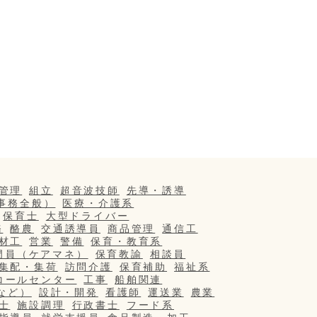
管理
組立
超音波技師
先導・誘導
事務全般）
医療・介護系
保育士
大型ドライバー
務
酪農
交通誘導員
商品管理
通信工
材工
営業
警備
保育・教育系
門員（ケアマネ）
保育教諭
相談員
集配・集荷
訪問介護
保育補助
福祉系
コールセンター
工事
船舶関連
など）
設計・開発
看護師
運送業
農業
士
施設調理
行政書士
フード系