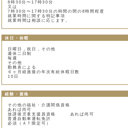
8時30分〜17時30分
又は
7時30分〜17時30分の時間の間の8時間程度
就業時間に関する特記事項
就業時間は相談に応じます。
休日・休暇
日曜日，祝日，その他
週休二日制
毎週
その他
勤務表による
６ヶ月経過後の年次有給休暇日数
10日
経験・資格
その他の福祉・介護関係資格
あれば尚可
放課後児童支援員資格 あれば尚可
普通自動車運転免許
必須（ＡＴ限定可）