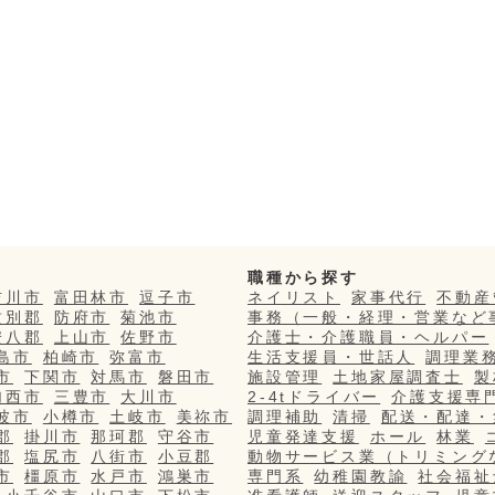
職種から探す
吉川市
富田林市
逗子市
ネイリスト
家事代行
不動産
紋別郡
防府市
菊池市
事務（一般・経理・営業など
安八郡
上山市
佐野市
介護士・介護職員・ヘルパー
島市
柏崎市
弥富市
生活支援員・世話人
調理業
市
下関市
対馬市
磐田市
施設管理
土地家屋調査士
製
加西市
三豊市
大川市
2-4tドライバー
介護支援専
波市
小樽市
土岐市
美祢市
調理補助
清掃
配送・配達・
郡
掛川市
那珂郡
守谷市
児童発達支援
ホール
林業
郡
塩尻市
八街市
小豆郡
動物サービス業（トリミング
市
橿原市
水戸市
鴻巣市
専門系
幼稚園教諭
社会福祉