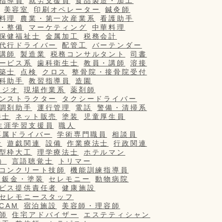
指導員
就労支援員
食品製造・加工
美容室
印刷オペレーター
鍼灸師
料理
農業・第一次産業系
看護助手
・整備
マーケティング
中華料理
保健福祉士
金属加工
税務会計
代行ドライバー
配管工
バーテンダー
講師
製造業
税務コンサルタント
司書
ービス系
歯科衛生士
教員・講師
溶接
築士
点検
クロス
整骨院・接骨院受付
科助手
教習指導員
造園
タジオ
現場作業系
薬剤師
ンストラクター
タクシードライバー
調剤助手
運行管理
電話
警備・清掃系
養士
ネット販売
塗装
児童厚生員
生涯学習支援員
職人
専属ドライバー
学術専門職員
相談員
士
遊戯関連
設備
作業療法士
行政関連
型枠大工
理学療法士
ホテルマン
）
言語聴覚士
トリマー
コンクリート技師
機能訓練指導員
・鈑金・塗装
セレモニー
動物病院
ビス提供責任者
健康施設
セレモニースタッフ
/CAM
宿泊施設
美容師・理容師
師
住宅アドバイザー
エステティシャン