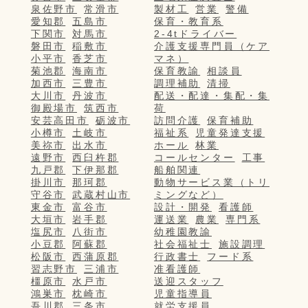
泉佐野市
常滑市
製材工
営業
警備
愛知郡
五島市
保育・教育系
下関市
対馬市
2-4tドライバー
磐田市
稲敷市
介護支援専門員（ケア
小平市
香芝市
マネ）
菊池郡
海南市
保育教諭
相談員
加西市
三豊市
調理補助
清掃
大川市
丹波市
配送・配達・集配・集
御殿場市
筑西市
荷
安芸高田市
砺波市
訪問介護
保育補助
小樽市
土岐市
福祉系
児童発達支援
美祢市
出水市
ホール
林業
遠野市
西臼杵郡
コールセンター
工事
九戸郡
下伊那郡
船舶関連
掛川市
那珂郡
動物サービス業（トリ
守谷市
武蔵村山市
ミングなど）
東金市
富谷市
設計・開発
看護師
大垣市
岩手郡
運送業
農業
専門系
塩尻市
八街市
幼稚園教諭
小豆郡
阿蘇郡
社会福祉士
施設調理
松阪市
西蒲原郡
行政書士
フード系
習志野市
三浦市
准看護師
橿原市
水戸市
送迎スタッフ
鴻巣市
枕崎市
児童指導員
吾川郡
三条市
就労支援員