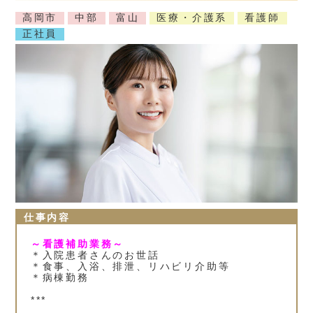
高岡市
中部
富山
医療・介護系
看護師
正社員
仕事内容
～看護補助業務～
＊入院患者さんのお世話
＊食事、入浴、排泄、リハビリ介助等
＊病棟勤務
***