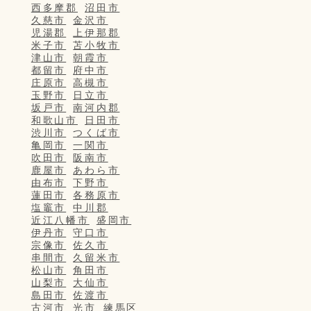
西多摩郡
沼田市
久慈市
金沢市
児湯郡
上伊那郡
米子市
苫小牧市
津山市
朝霞市
都留市
府中市
庄原市
高槻市
玉野市
日立市
坂戸市
南河内郡
和歌山市
日田市
渋川市
つくば市
亀岡市
一関市
吹田市
阪南市
鹿屋市
あわら市
由布市
下野市
蓮田市
各務原市
塩竈市
中川郡
近江八幡市
盛岡市
伊丹市
守口市
宗像市
佐久市
串間市
久留米市
松山市
角田市
山梨市
大仙市
島田市
佐渡市
古河市
光市
練馬区