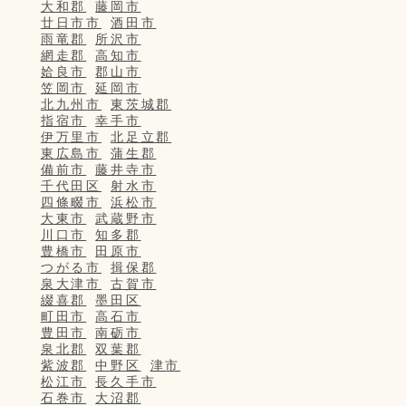
大和郡
藤岡市
廿日市市
酒田市
雨竜郡
所沢市
網走郡
高知市
姶良市
郡山市
笠岡市
延岡市
北九州市
東茨城郡
指宿市
幸手市
伊万里市
北足立郡
東広島市
蒲生郡
備前市
藤井寺市
千代田区
射水市
四條畷市
浜松市
大東市
武蔵野市
川口市
知多郡
豊橋市
田原市
つがる市
揖保郡
泉大津市
古賀市
綴喜郡
墨田区
町田市
高石市
豊田市
南砺市
泉北郡
双葉郡
紫波郡
中野区
津市
松江市
長久手市
石巻市
大沼郡