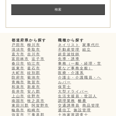
都道府県から探す
職種から探す
戸田市
柳川市
ネイリスト
家事代行
清須市
香取市
不動産管理
組立
直方市
吉川市
超音波技師
富田林市
逗子市
先導・誘導
春日市
狛江市
事務（一般・経理・営
坂東市
釜石市
業など事務全般）
大町市
紋別郡
医療・介護系
防府市
菊池市
介護士・介護職員・ヘ
青梅市
敦賀市
ルパー
和泉市
新座市
保育士
長井市
安八郡
大型ドライバー
上山市
佐野市
生活支援員・世話人
南国市
牧之原市
調理業務
酪農
東田川郡
阿賀野市
交通誘導員
商品管理
輪島市
柏崎市
通信工
施設管理
弥富市
三養基郡
土地家屋調査士