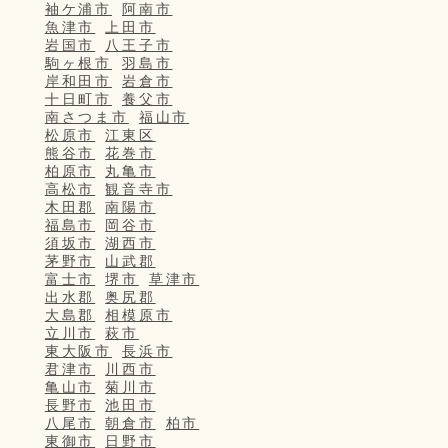
袖ケ浦市
阿南市
魚津市
上田市
岩国市
八王子市
駒ヶ根市
羽島市
岸和田市
岩倉市
十日町市
養父市
南さつま市
福山市
松原市
江東区
熊谷市
花巻市
柏原市
丸亀市
高松市
観音寺市
木田郡
南陽市
福島市
岡谷市
須坂市
湖西市
茅野市
山武郡
富士市
堺市
草津市
出水郡
奥尻郡
大島郡
相模原市
立川市
萩市
東大阪市
長浜市
君津市
川西市
亀山市
菊川市
長野市
池田市
八尾市
朝倉市
柏市
東御市
日野市