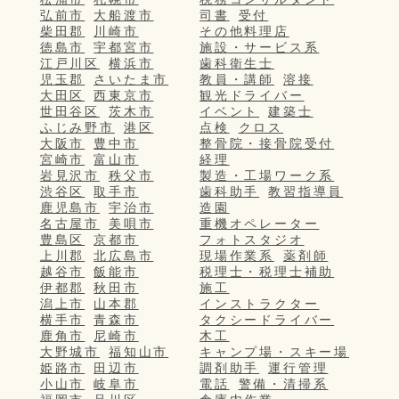
弘前市
大船渡市
司書
受付
柴田郡
川崎市
その他料理店
徳島市
宇都宮市
施設・サービス系
江戸川区
横浜市
歯科衛生士
児玉郡
さいたま市
教員・講師
溶接
大田区
西東京市
観光ドライバー
世田谷区
茨木市
イベント
建築士
ふじみ野市
港区
点検
クロス
大阪市
豊中市
整骨院・接骨院受付
宮崎市
富山市
経理
岩見沢市
秩父市
製造・工場ワーク系
渋谷区
取手市
歯科助手
教習指導員
鹿児島市
宇治市
造園
名古屋市
美唄市
重機オペレーター
豊島区
京都市
フォトスタジオ
上川郡
北広島市
現場作業系
薬剤師
越谷市
飯能市
税理士・税理士補助
伊都郡
秋田市
施工
潟上市
山本郡
インストラクター
横手市
青森市
タクシードライバー
鹿角市
尼崎市
木工
大野城市
福知山市
キャンプ場・スキー場
姫路市
田辺市
調剤助手
運行管理
小山市
岐阜市
電話
警備・清掃系