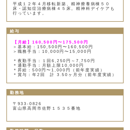
平成１２年４月移転新築、精神療養病棟５０
床・認知症治療病棟４５床。精神科デイケアも
行っています。
給与
【月給】160,500円〜175,500円
＞基本給：150,500円〜160,500円
＞職務手当：10,000円〜15,000円
＊夜勤手当：１回6,250円～7,750円
＊通勤手当：月額上限10,000円
＊昇給：500円〜1,000円（前年度実績）
＊賞与：年2回 計 3.50ヶ月分（前年度実績）
勤務地
〒933-0826
富山県高岡市佐野１５３５番地