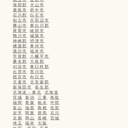
海部郡
犬山市
鹿島市
府中市
石川郡
白石市
知立市
京田辺市
勝山市
東白川郡
尾鷲市
綾部市
鴨川市
城陽市
神崎郡
摂津市
糟屋郡
奥州市
諏訪市
福井市
芳賀郡
八幡平市
桑名郡
大島郡
刈谷市
東臼杵郡
出雲市
荒川区
西宮市
向日市
天童市
北安曇郡
新発田市
長生郡
北海道・東北
北海道
茨城
新潟
三重
鳥取
福岡
青森
栃木
中部
富山
滋賀
島根
佐賀
岩手
関東
群馬
石川
京都
岡山
長崎
宮城
埼玉
福井
大阪