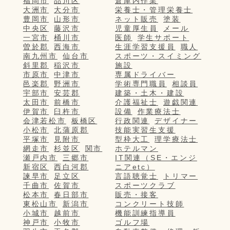
福岡市
品川区
倉庫内作業
大洲市
大分市
栄養士・管理栄養士
豊岡市
山形市
ネット販売
塗装
中央区
藤沢市
児童厚生員
メール
一宮市
桶川市
医師
学生サポート
曽於郡
西海市
生涯学習支援員
職人
南九州市
仙台市
スポーツ・スイミング
斜里郡
稲沢市
施設
市原市
中津市
専属ドライバー
邑楽郡
野洲市
学術専門職員
相談員
宇部市
安芸郡
建築・土木・建設
太田市
前橋市
介護福祉士
遊戯関連
伊賀市
臼杵市
設備
作業療法士
会津若松市
板橋区
行政関連
デザイナー
小松市
北蒲原郡
技能実習生支援
平塚市
見附市
型枠大工
理学療法士
網走市
杉並区
関市
ホテルマン
瀬戸内市
三郷市
IT関連（SE・エンジ
新宿区
西白河郡
ニアetc）
諫早市
足立区
言語聴覚士
トリマー
千曲市
佐賀市
スポーツクラブ
松本市
春日部市
販売・接客
東松山市
新潟市
コンクリート技師
小城市
越前市
機能訓練指導員
神戸市
小牧市
ゴルフ場