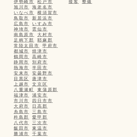
伊勢崎市
松戸市
接客
整備
旭川市
海老名市
いなべ市
横須賀市
鳥取市
新居浜市
広島市
いすみ市
神埼市
雲仙市
南島原市
大村市
足柄下郡
耶麻郡
常陸太田市
甲府市
都城市
焼津市
鶴岡市
高崎市
静岡市
別府市
熱海市
半田市
安来市
安曇野市
目黒区
唐津市
上越市
文京区
八重瀬町
東蒲原郡
福津市
浦安市
市川市
四日市市
大府市
日高郡
糸島市
三島市
杵島郡
愛甲郡
八代市
三次市
飯田市
東温市
勝浦市
千葉市