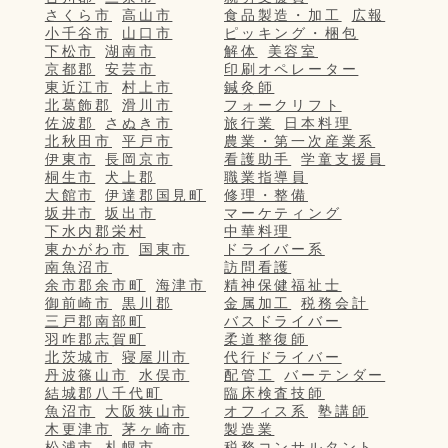
さくら市
高山市
食品製造・加工
広報
小千谷市
山口市
ピッキング・梱包
下松市
湖南市
解体
美容室
京都郡
安芸市
印刷オペレーター
東近江市
村上市
鍼灸師
北葛飾郡
滑川市
フォークリフト
佐波郡
さぬき市
旅行業
日本料理
北秋田市
平戸市
農業・第一次産業系
伊東市
長岡京市
看護助手
学童支援員
桐生市
犬上郡
職業指導員
大館市
伊達郡国見町
修理・整備
坂井市
坂出市
マーケティング
下水内郡栄村
中華料理
東かがわ市
国東市
ドライバー系
南魚沼市
訪問看護
余市郡余市町
海津市
精神保健福祉士
御前崎市
黒川郡
金属加工
税務会計
三戸郡南部町
バスドライバー
羽咋郡志賀町
柔道整復師
北茨城市
寝屋川市
代行ドライバー
丹波篠山市
水俣市
配管工
バーテンダー
結城郡八千代町
臨床検査技師
魚沼市
大阪狭山市
オフィス系
塾講師
木更津市
茅ヶ崎市
製造業
松浦市
札幌市
税務コンサルタント