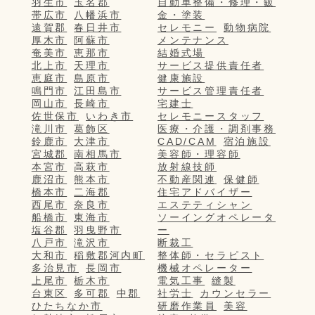
羽生市
玉名郡
自動車整備・修理・鈑
帯広市
八幡浜市
金・塗装
遠賀郡
春日井市
セレモニー
動物病院
厚木市
阿蘇市
メンテナンス
奄美市
恵那市
結婚式場
北上市
天理市
サービス提供責任者
恵庭市
島原市
健康施設
鳴門市
江田島市
サービス管理責任者
岡山市
長崎市
宅建士
佐世保市
いわき市
セレモニースタッフ
滝川市
葛飾区
医療・介護・調剤事務
鈴鹿市
大津市
CAD/CAM
宿泊施設
宮城郡
南相馬市
美容師・理容師
本宮市
高萩市
放射線技師
鹿沼市
熊本市
不動産関連
保健師
橋本市
二海郡
住宅アドバイザー
西尾市
奈良市
エステティシャン
船橋市
東海市
ソーイングオペレータ
塩谷郡
羽曳野市
ー
八戸市
滝沢市
断裁工
大和市
稲敷郡河内町
整体師・セラピスト
多治見市
長岡市
機械オペレーター
上尾市
栃木市
電気工事
縫製
台東区
多可郡
中郡
社労士
カウンセラー
ひたちなか市
研磨作業員
美容