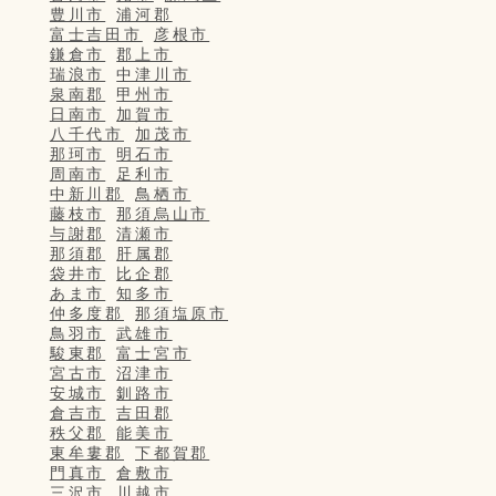
豊川市
浦河郡
富士吉田市
彦根市
鎌倉市
郡上市
瑞浪市
中津川市
泉南郡
甲州市
日南市
加賀市
八千代市
加茂市
那珂市
明石市
周南市
足利市
中新川郡
鳥栖市
藤枝市
那須烏山市
与謝郡
清瀬市
那須郡
肝属郡
袋井市
比企郡
あま市
知多市
仲多度郡
那須塩原市
鳥羽市
武雄市
駿東郡
富士宮市
宮古市
沼津市
安城市
釧路市
倉吉市
吉田郡
秩父郡
能美市
東牟婁郡
下都賀郡
門真市
倉敷市
三沢市
川越市