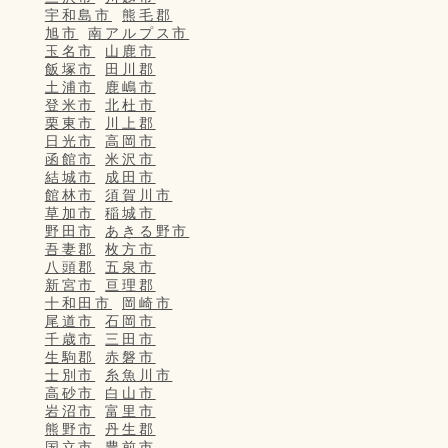
宇和島市
熊毛郡
旭市
南アルプス市
玉名市
山鹿市
飯塚市
田川郡
土浦市
鹿嶋市
登米市
北杜市
栗東市
川上郡
日光市
高岡市
函館市
米沢市
結城市
成田市
館林市
須賀川市
草加市
稲城市
野田市
あきる野市
吾妻郡
枚方市
八頭郡
五泉市
新宮市
亘理郡
十和田市
岡崎市
尾道市
石岡市
千歳市
三田市
生駒郡
赤磐市
士別市
糸魚川市
高砂市
白山市
岩沼市
富里市
熊野市
丹生郡
国立市
豊前市