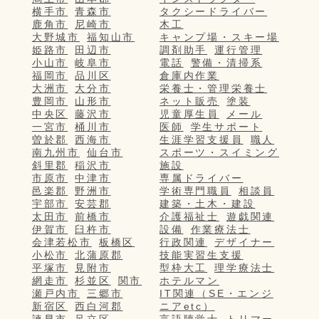
横手市
青森市
タクシードライバー
鹿角市
尼崎市
木工
大野城市
福知山市
キャンプ場・スキー場
姫路市
田辺市
調剤助手
運行管理
小山市
岐阜市
電話
警備・清掃系
福岡市
品川区
倉庫内作業
大洲市
大分市
栄養士・管理栄養士
豊岡市
山形市
ネット販売
塗装
中央区
藤沢市
児童厚生員
メール
一宮市
桶川市
医師
学生サポート
曽於郡
西海市
生涯学習支援員
職人
南九州市
仙台市
スポーツ・スイミング
斜里郡
稲沢市
施設
市原市
中津市
専属ドライバー
邑楽郡
野洲市
学術専門職員
相談員
宇部市
安芸郡
建築・土木・建設
太田市
前橋市
介護福祉士
遊戯関連
伊賀市
臼杵市
設備
作業療法士
会津若松市
板橋区
行政関連
デザイナー
小松市
北蒲原郡
技能実習生支援
平塚市
見附市
型枠大工
理学療法士
網走市
杉並区
関市
ホテルマン
瀬戸内市
三郷市
IT関連（SE・エンジ
新宿区
西白河郡
ニアetc）
諫早市
足立区
言語聴覚士
トリマー