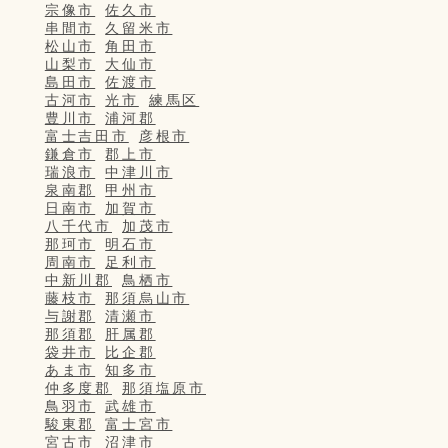
宗像市
佐久市
串間市
久留米市
松山市
角田市
山梨市
大仙市
島田市
佐渡市
古河市
光市
練馬区
豊川市
浦河郡
富士吉田市
彦根市
鎌倉市
郡上市
瑞浪市
中津川市
泉南郡
甲州市
日南市
加賀市
八千代市
加茂市
那珂市
明石市
周南市
足利市
中新川郡
鳥栖市
藤枝市
那須烏山市
与謝郡
清瀬市
那須郡
肝属郡
袋井市
比企郡
あま市
知多市
仲多度郡
那須塩原市
鳥羽市
武雄市
駿東郡
富士宮市
宮古市
沼津市