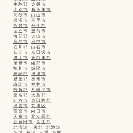
生駒郡
赤磐市
士別市
糸魚川市
高砂市
白山市
岩沼市
富里市
熊野市
丹生郡
国立市
豊前市
海部郡
犬山市
鹿島市
府中市
石川郡
白石市
知立市
京田辺市
勝山市
東白川郡
尾鷲市
綾部市
鴨川市
城陽市
神崎郡
摂津市
糟屋郡
奥州市
諏訪市
福井市
芳賀郡
八幡平市
桑名郡
大島郡
刈谷市
東臼杵郡
出雲市
荒川区
西宮市
向日市
天童市
北安曇郡
新発田市
長生郡
北海道・東北
北海道
茨城
新潟
三重
鳥取