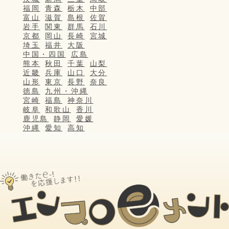
福岡
青森
栃木
中部
富山
滋賀
島根
佐賀
岩手
関東
群馬
石川
京都
岡山
長崎
宮城
埼玉
福井
大阪
中国・四国
広島
熊本
秋田
千葉
山梨
近畿
兵庫
山口
大分
山形
東京
長野
奈良
徳島
九州・沖縄
宮崎
福島
神奈川
岐阜
和歌山
香川
鹿児島
静岡
愛媛
沖縄
愛知
高知