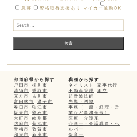
急募
資格取得支援あり
マイカー通勤OK
都道府県から探す
職種から探す
戸田市
柳川市
ネイリスト
家事代行
清須市
香取市
不動産管理
組立
直方市
吉川市
超音波技師
富田林市
逗子市
先導・誘導
春日市
狛江市
事務（一般・経理・営
坂東市
釜石市
業など事務全般）
大町市
紋別郡
医療・介護系
防府市
菊池市
介護士・介護職員・ヘ
青梅市
敦賀市
ルパー
和泉市
新座市
保育士