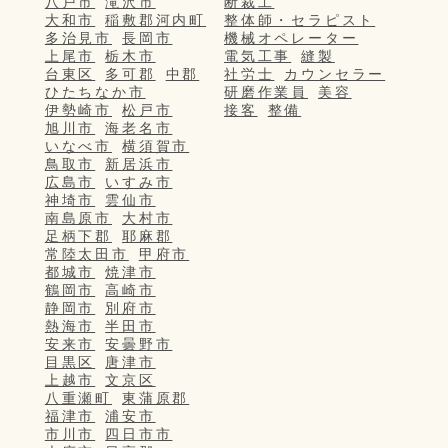
八戸市
滝沢市
断裁工
大和市
稲敷郡河内町
整体師・セラピスト
多治見市
長岡市
機械オペレーター
上尾市
栃木市
電気工事
縫製
台東区
多可郡
中郡
社労士
カウンセラー
ひたちなか市
研磨作業員
美容
伊勢崎市
松戸市
接客
整備
旭川市
海老名市
いなべ市
横須賀市
鳥取市
新居浜市
広島市
いすみ市
神埼市
雲仙市
南島原市
大村市
足柄下郡
耶麻郡
常陸太田市
甲府市
都城市
焼津市
鶴岡市
高崎市
静岡市
別府市
熱海市
半田市
安来市
安曇野市
目黒区
唐津市
上越市
文京区
八重瀬町
東蒲原郡
福津市
浦安市
市川市
四日市市