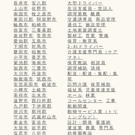
長井市
安八郡
大型ドライバー
上山市
佐野市
生活支援員・世話人
南国市
牧之原市
調理業務
酪農
東田川郡
阿賀野市
交通誘導員
商品管理
輪島市
柏崎市
通信工
施設管理
弥富市
三養基郡
土地家屋調査士
泉佐野市
常滑市
製材工
営業
警備
愛知郡
五島市
保育・教育系
下関市
対馬市
2-4tドライバー
磐田市
稲敷市
介護支援専門員（ケア
小平市
香芝市
マネ）
菊池郡
海南市
保育教諭
相談員
加西市
三豊市
調理補助
清掃
大川市
丹波市
配送・配達・集配・集
御殿場市
筑西市
荷
安芸高田市
砺波市
訪問介護
保育補助
小樽市
土岐市
福祉系
児童発達支援
美祢市
出水市
ホール
林業
遠野市
西臼杵郡
コールセンター
工事
九戸郡
下伊那郡
船舶関連
掛川市
那珂郡
動物サービス業（トリ
守谷市
武蔵村山市
ミングなど）
東金市
富谷市
設計・開発
看護師
大垣市
岩手郡
運送業
農業
専門系
塩尻市
八街市
幼稚園教諭