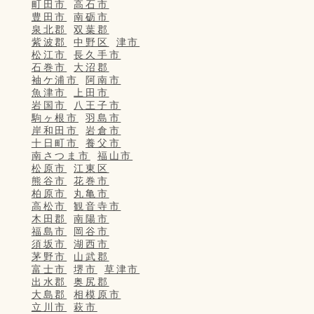
町田市
高石市
豊田市
南砺市
泉北郡
双葉郡
紫波郡
中野区
津市
松江市
長久手市
石巻市
大沼郡
袖ケ浦市
阿南市
魚津市
上田市
岩国市
八王子市
駒ヶ根市
羽島市
岸和田市
岩倉市
十日町市
養父市
南さつま市
福山市
松原市
江東区
熊谷市
花巻市
柏原市
丸亀市
高松市
観音寺市
木田郡
南陽市
福島市
岡谷市
須坂市
湖西市
茅野市
山武郡
富士市
堺市
草津市
出水郡
奥尻郡
大島郡
相模原市
立川市
萩市