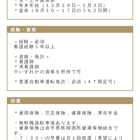
＊水・土午後休み
＊年末年始（１２月２９日～１月３日）
＊盆休（８月１０～１７日のうち２日間）
経験・資格
＜経験＞必須
看護経験１年以上
＜資格・免許＞
＊看護師
＊准看護師
※いずれかの資格を所持で可
＊普通自動車運転免許：必須（ＡＴ限定可）
待遇
＊雇用保険，労災保険，健康保険，厚生年金
・無料職員駐車場あります。
・健康保険は岩手県医師国民健康保険組合で
す。
・７：３０～の早番は月１回程度（希望により