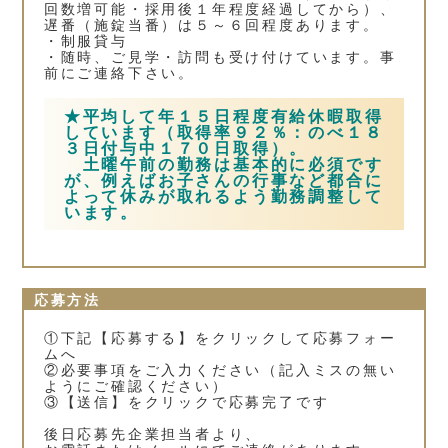
回数増可能・採用後１年程度経過してから）、
遅番（施錠当番）は５～６回程度あります。
・制服貸与
・随時、ご見学・訪問も受け付けています。事
前にご連絡下さい。
★平均して年１５日程度有給休暇取得
しています（取得率９２％：のべ１８
３日付与中１７０日取得）。
土曜午前の勤務は基本的に必須です
が、例えばお子さんの行事など都合に
よって休みが取れるよう勤務調整して
います。
応募方法
①下記【応募する】をクリックして応募フォー
ムへ
②必要事項をご入力ください（記入ミスの無い
ようにご確認ください）
③【送信】をクリックで応募完了です
後日応募先企業担当者より、