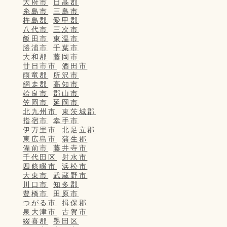
大府市
日高郡
糸島市
三島市
杵島郡
愛甲郡
八代市
三次市
飯田市
東温市
勝浦市
千葉市
大和郡
藤岡市
廿日市市
酒田市
雨竜郡
所沢市
網走郡
高知市
姶良市
郡山市
笠岡市
延岡市
北九州市
東茨城郡
指宿市
幸手市
伊万里市
北足立郡
東広島市
蒲生郡
備前市
藤井寺市
千代田区
射水市
四條畷市
浜松市
大東市
武蔵野市
川口市
知多郡
豊橋市
田原市
つがる市
揖保郡
泉大津市
古賀市
綴喜郡
墨田区