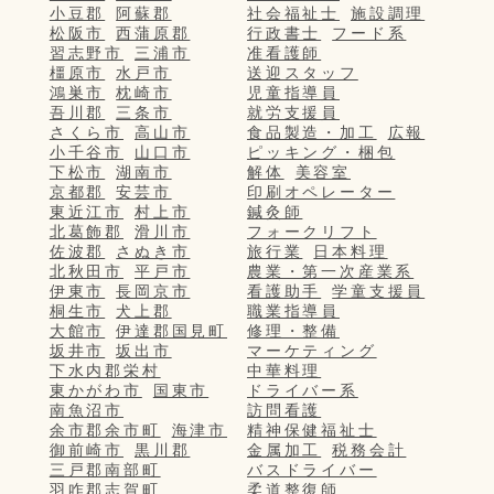
小豆郡
阿蘇郡
社会福祉士
施設調理
松阪市
西蒲原郡
行政書士
フード系
習志野市
三浦市
准看護師
橿原市
水戸市
送迎スタッフ
鴻巣市
枕崎市
児童指導員
吾川郡
三条市
就労支援員
さくら市
高山市
食品製造・加工
広報
小千谷市
山口市
ピッキング・梱包
下松市
湖南市
解体
美容室
京都郡
安芸市
印刷オペレーター
東近江市
村上市
鍼灸師
北葛飾郡
滑川市
フォークリフト
佐波郡
さぬき市
旅行業
日本料理
北秋田市
平戸市
農業・第一次産業系
伊東市
長岡京市
看護助手
学童支援員
桐生市
犬上郡
職業指導員
大館市
伊達郡国見町
修理・整備
坂井市
坂出市
マーケティング
下水内郡栄村
中華料理
東かがわ市
国東市
ドライバー系
南魚沼市
訪問看護
余市郡余市町
海津市
精神保健福祉士
御前崎市
黒川郡
金属加工
税務会計
三戸郡南部町
バスドライバー
羽咋郡志賀町
柔道整復師