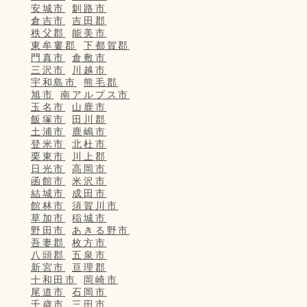
安城市
釧路市
倉吉市
吉田郡
秩父郡
能美市
東牟婁郡
下都賀郡
門真市
倉敷市
三沢市
川越市
宇和島市
熊毛郡
旭市
南アルプス市
玉名市
山鹿市
飯塚市
田川郡
土浦市
鹿嶋市
登米市
北杜市
栗東市
川上郡
日光市
高岡市
函館市
米沢市
結城市
成田市
館林市
須賀川市
草加市
稲城市
野田市
あきる野市
吾妻郡
枚方市
八頭郡
五泉市
新宮市
亘理郡
十和田市
岡崎市
尾道市
石岡市
千歳市
三田市