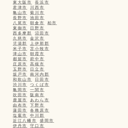
東大阪市
長浜市
君津市
川西市
亀山市
菊川市
長野市
池田市
八尾市
朝倉市
柏市
東御市
日野市
西多摩郡
沼田市
久慈市
金沢市
児湯郡
上伊那郡
米子市
苫小牧市
津山市
朝霞市
都留市
府中市
庄原市
高槻市
玉野市
日立市
坂戸市
南河内郡
和歌山市
日田市
渋川市
つくば市
亀岡市
一関市
吹田市
阪南市
鹿屋市
あわら市
由布市
下野市
蓮田市
各務原市
塩竈市
中川郡
近江八幡市
盛岡市
伊丹市
守口市