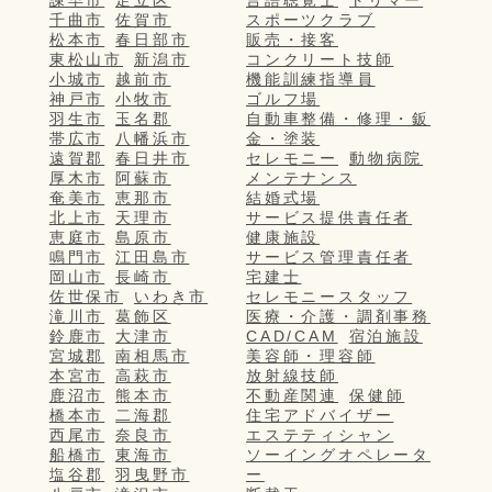
千曲市
佐賀市
スポーツクラブ
松本市
春日部市
販売・接客
東松山市
新潟市
コンクリート技師
小城市
越前市
機能訓練指導員
神戸市
小牧市
ゴルフ場
羽生市
玉名郡
自動車整備・修理・鈑
帯広市
八幡浜市
金・塗装
遠賀郡
春日井市
セレモニー
動物病院
厚木市
阿蘇市
メンテナンス
奄美市
恵那市
結婚式場
北上市
天理市
サービス提供責任者
恵庭市
島原市
健康施設
鳴門市
江田島市
サービス管理責任者
岡山市
長崎市
宅建士
佐世保市
いわき市
セレモニースタッフ
滝川市
葛飾区
医療・介護・調剤事務
鈴鹿市
大津市
CAD/CAM
宿泊施設
宮城郡
南相馬市
美容師・理容師
本宮市
高萩市
放射線技師
鹿沼市
熊本市
不動産関連
保健師
橋本市
二海郡
住宅アドバイザー
西尾市
奈良市
エステティシャン
船橋市
東海市
ソーイングオペレータ
塩谷郡
羽曳野市
ー