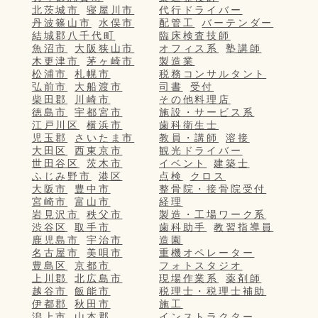
北茨城市
寝屋川市
代行ドライバー
丹波篠山市
水俣市
配管工
バーテンダー
結城郡八千代町
臨床検査技師
魚沼市
大阪狭山市
オフィス系
塾講師
木更津市
茅ヶ崎市
製造業
松浦市
札幌市
税務コンサルタント
弘前市
大船渡市
司書
受付
柴田郡
川崎市
その他料理店
徳島市
宇都宮市
施設・サービス系
江戸川区
横浜市
歯科衛生士
児玉郡
さいたま市
教員・講師
溶接
大田区
西東京市
観光ドライバー
世田谷区
茨木市
イベント
建築士
ふじみ野市
港区
点検
クロス
大阪市
豊中市
整骨院・接骨院受付
宮崎市
富山市
経理
岩見沢市
秩父市
製造・工場ワーク系
渋谷区
取手市
歯科助手
教習指導員
鹿児島市
宇治市
造園
名古屋市
美唄市
重機オペレーター
豊島区
京都市
フォトスタジオ
上川郡
北広島市
現場作業系
薬剤師
越谷市
飯能市
税理士・税理士補助
伊都郡
秋田市
施工
潟上市
山本郡
インストラクター