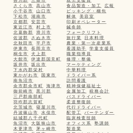
吾川郡
三条市
就労支援員
さくら市
高山市
食品製造・加工
広報
小千谷市
山口市
ピッキング・梱包
下松市
湖南市
解体
美容室
京都郡
安芸市
印刷オペレーター
東近江市
村上市
鍼灸師
北葛飾郡
滑川市
フォークリフト
佐波郡
さぬき市
旅行業
日本料理
北秋田市
平戸市
農業・第一次産業系
伊東市
長岡京市
看護助手
学童支援員
桐生市
犬上郡
職業指導員
大館市
伊達郡国見町
修理・整備
坂井市
坂出市
マーケティング
下水内郡栄村
中華料理
東かがわ市
国東市
ドライバー系
南魚沼市
訪問看護
余市郡余市町
海津市
精神保健福祉士
御前崎市
黒川郡
金属加工
税務会計
三戸郡南部町
バスドライバー
羽咋郡志賀町
柔道整復師
北茨城市
寝屋川市
代行ドライバー
丹波篠山市
水俣市
配管工
バーテンダー
結城郡八千代町
臨床検査技師
魚沼市
大阪狭山市
オフィス系
塾講師
木更津市
茅ヶ崎市
製造業