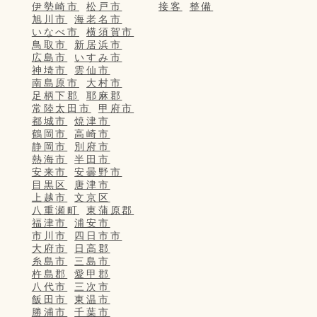
伊勢崎市
松戸市
接客
整備
旭川市
海老名市
いなべ市
横須賀市
鳥取市
新居浜市
広島市
いすみ市
神埼市
雲仙市
南島原市
大村市
足柄下郡
耶麻郡
常陸太田市
甲府市
都城市
焼津市
鶴岡市
高崎市
静岡市
別府市
熱海市
半田市
安来市
安曇野市
目黒区
唐津市
上越市
文京区
八重瀬町
東蒲原郡
福津市
浦安市
市川市
四日市市
大府市
日高郡
糸島市
三島市
杵島郡
愛甲郡
八代市
三次市
飯田市
東温市
勝浦市
千葉市