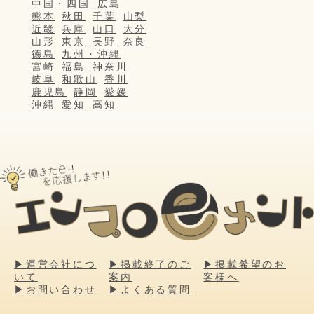
中国・四国
広島
熊本
秋田
千葉
山梨
近畿
兵庫
山口
大分
山形
東京
長野
奈良
徳島
九州・沖縄
宮崎
福島
神奈川
岐阜
和歌山
香川
鹿児島
静岡
愛媛
沖縄
愛知
高知
▶運営会社につ
▶掲載終了のご
▶掲載希望のお
いて
案内
客様へ
▶お問い合わせ
▶よくある質問