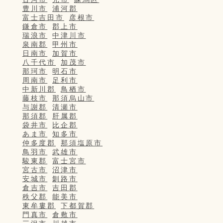
豊川市
浦河郡
富士吉田市
彦根市
鎌倉市
郡上市
瑞浪市
中津川市
泉南郡
甲州市
日南市
加賀市
八千代市
加茂市
那珂市
明石市
周南市
足利市
中新川郡
鳥栖市
藤枝市
那須烏山市
与謝郡
清瀬市
那須郡
肝属郡
袋井市
比企郡
あま市
知多市
仲多度郡
那須塩原市
鳥羽市
武雄市
駿東郡
富士宮市
宮古市
沼津市
安城市
釧路市
倉吉市
吉田郡
秩父郡
能美市
東牟婁郡
下都賀郡
門真市
倉敷市