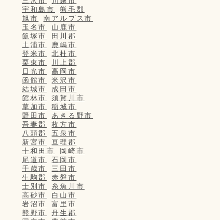
三沢市
川越市
宇和島市
熊毛郡
旭市
南アルプス市
玉名市
山鹿市
飯塚市
田川郡
土浦市
鹿嶋市
登米市
北杜市
栗東市
川上郡
日光市
高岡市
函館市
米沢市
結城市
成田市
館林市
須賀川市
草加市
稲城市
野田市
あきる野市
吾妻郡
枚方市
八頭郡
五泉市
新宮市
亘理郡
十和田市
岡崎市
尾道市
石岡市
千歳市
三田市
生駒郡
赤磐市
士別市
糸魚川市
高砂市
白山市
岩沼市
富里市
熊野市
丹生郡