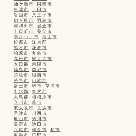
袖ケ浦市
阿南市
魚津市
上田市
岩国市
八王子市
駒ヶ根市
羽島市
岸和田市
岩倉市
十日町市
養父市
南さつま市
福山市
松原市
江東区
熊谷市
花巻市
柏原市
丸亀市
高松市
観音寺市
木田郡
南陽市
福島市
岡谷市
須坂市
湖西市
茅野市
山武郡
富士市
堺市
草津市
出水郡
奥尻郡
大島郡
相模原市
立川市
萩市
東大阪市
長浜市
君津市
川西市
亀山市
菊川市
長野市
池田市
八尾市
朝倉市
柏市
東御市
日野市