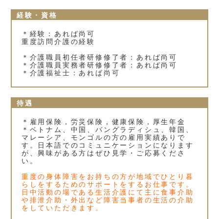
経験・資格
＊経験：あれば尚可
重度訪問介護の経験
＊介護職員初任者研修修了者：あれば尚可
＊介護職員実務者研修修了者：あれば尚可
＊介護福祉士：あれば尚可
待遇
＊雇用保険，労災保険，健康保険，厚生年金
＊ベトナム、中国、バングラディシュ、韓国、
マレーシア、モンゴルの方の雇用実績ありで
す。日本語でのコミュニケーションになります
が、興味がある方はぜひ見学・ご応募くださ
い。
重度の身体障害をお持ちの方が地域でひとり暮
らしをするためのサポートをするお仕事です。
日中活動の場である生活介護にて主に食事介助
や排泄介助・外出など障害当事者の生活の介助
をしていただきます。