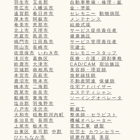
羽生市
玉名郡
自動車整備・修理・鈑
帯広市
八幡浜市
金・塗装
遠賀郡
春日井市
セレモニー
動物病院
厚木市
阿蘇市
メンテナンス
奄美市
恵那市
結婚式場
北上市
天理市
サービス提供責任者
恵庭市
島原市
健康施設
鳴門市
江田島市
サービス管理責任者
岡山市
長崎市
宅建士
佐世保市
いわき市
セレモニースタッフ
滝川市
葛飾区
医療・介護・調剤事務
鈴鹿市
大津市
CAD/CAM
宿泊施設
宮城郡
南相馬市
美容師・理容師
本宮市
高萩市
放射線技師
鹿沼市
熊本市
不動産関連
保健師
橋本市
二海郡
住宅アドバイザー
西尾市
奈良市
エステティシャン
船橋市
東海市
ソーイングオペレータ
塩谷郡
羽曳野市
ー
八戸市
滝沢市
断裁工
大和市
稲敷郡河内町
整体師・セラピスト
多治見市
長岡市
機械オペレーター
上尾市
栃木市
電気工事
縫製
台東区
多可郡
中郡
社労士
カウンセラー
ひたちなか市
研磨作業員
美容