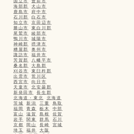
国立市
豊前市
海部郡
犬山市
鹿島市
府中市
石川郡
白石市
知立市
京田辺市
勝山市
東白川郡
尾鷲市
綾部市
鴨川市
城陽市
神崎郡
摂津市
糟屋郡
奥州市
諏訪市
福井市
芳賀郡
八幡平市
桑名郡
大島郡
刈谷市
東臼杵郡
出雲市
荒川区
西宮市
向日市
天童市
北安曇郡
新発田市
長生郡
北海道・東北
北海道
茨城
新潟
三重
鳥取
福岡
青森
栃木
中部
富山
滋賀
島根
佐賀
岩手
関東
群馬
石川
京都
岡山
長崎
宮城
埼玉
福井
大阪