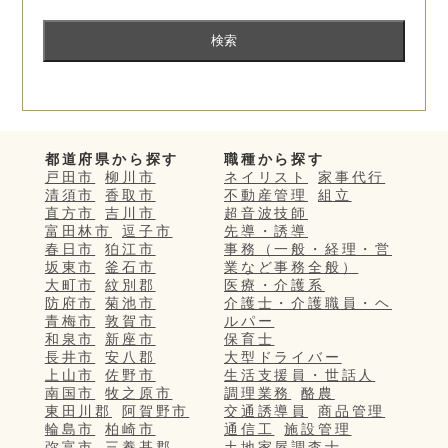
都道府県から探す
職種から探す
戸田市
柳川市
ネイリスト
家事代行
清須市
香取市
不動産管理
組立
直方市
吉川市
超音波技師
富田林市
逗子市
先導・誘導
春日市
狛江市
事務（一般・経理・営
坂東市
釜石市
業など事務全般）
大町市
紋別郡
医療・介護系
防府市
菊池市
介護士・介護職員・ヘ
青梅市
敦賀市
ルパー
和泉市
新座市
保育士
長井市
安八郡
大型ドライバー
上山市
佐野市
生活支援員・世話人
南国市
牧之原市
調理業務
酪農
東田川郡
阿賀野市
交通誘導員
商品管理
輪島市
柏崎市
通信工
施設管理
弥富市
三養基郡
土地家屋調査士