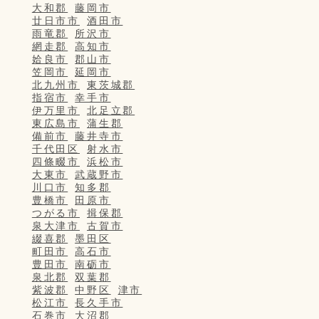
大和郡
藤岡市
廿日市市
酒田市
雨竜郡
所沢市
網走郡
高知市
姶良市
郡山市
笠岡市
延岡市
北九州市
東茨城郡
指宿市
幸手市
伊万里市
北足立郡
東広島市
蒲生郡
備前市
藤井寺市
千代田区
射水市
四條畷市
浜松市
大東市
武蔵野市
川口市
知多郡
豊橋市
田原市
つがる市
揖保郡
泉大津市
古賀市
綴喜郡
墨田区
町田市
高石市
豊田市
南砺市
泉北郡
双葉郡
紫波郡
中野区
津市
松江市
長久手市
石巻市
大沼郡