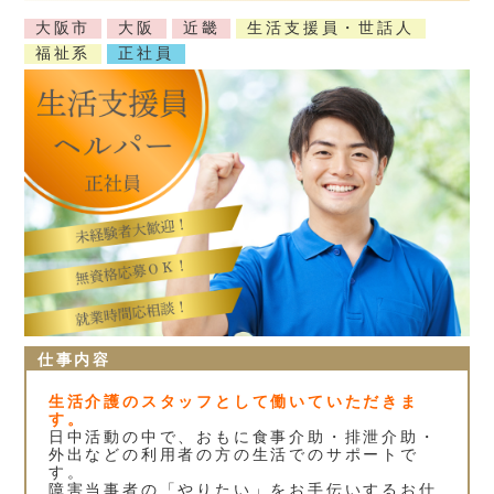
大阪市
大阪
近畿
生活支援員・世話人
福祉系
正社員
仕事内容
生活介護のスタッフとして働いていただきま
す。
日中活動の中で、おもに食事介助・排泄介助・
外出などの利用者の方の生活でのサポートで
す。
障害当事者の「やりたい」をお手伝いするお仕