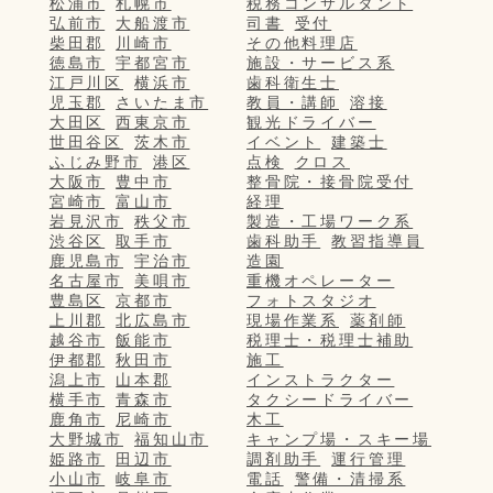
松浦市
札幌市
税務コンサルタント
弘前市
大船渡市
司書
受付
柴田郡
川崎市
その他料理店
徳島市
宇都宮市
施設・サービス系
江戸川区
横浜市
歯科衛生士
児玉郡
さいたま市
教員・講師
溶接
大田区
西東京市
観光ドライバー
世田谷区
茨木市
イベント
建築士
ふじみ野市
港区
点検
クロス
大阪市
豊中市
整骨院・接骨院受付
宮崎市
富山市
経理
岩見沢市
秩父市
製造・工場ワーク系
渋谷区
取手市
歯科助手
教習指導員
鹿児島市
宇治市
造園
名古屋市
美唄市
重機オペレーター
豊島区
京都市
フォトスタジオ
上川郡
北広島市
現場作業系
薬剤師
越谷市
飯能市
税理士・税理士補助
伊都郡
秋田市
施工
潟上市
山本郡
インストラクター
横手市
青森市
タクシードライバー
鹿角市
尼崎市
木工
大野城市
福知山市
キャンプ場・スキー場
姫路市
田辺市
調剤助手
運行管理
小山市
岐阜市
電話
警備・清掃系