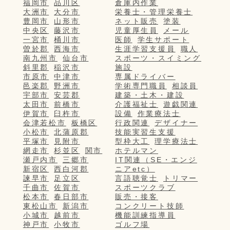
福岡市
品川区
倉庫内作業
大洲市
大分市
栄養士・管理栄養士
豊岡市
山形市
ネット販売
塗装
中央区
藤沢市
児童厚生員
メール
一宮市
桶川市
医師
学生サポート
曽於郡
西海市
生涯学習支援員
職人
南九州市
仙台市
スポーツ・スイミング
斜里郡
稲沢市
施設
市原市
中津市
専属ドライバー
邑楽郡
野洲市
学術専門職員
相談員
宇部市
安芸郡
建築・土木・建設
太田市
前橋市
介護福祉士
遊戯関連
伊賀市
臼杵市
設備
作業療法士
会津若松市
板橋区
行政関連
デザイナー
小松市
北蒲原郡
技能実習生支援
平塚市
見附市
型枠大工
理学療法士
網走市
杉並区
関市
ホテルマン
瀬戸内市
三郷市
IT関連（SE・エンジ
新宿区
西白河郡
ニアetc）
諫早市
足立区
言語聴覚士
トリマー
千曲市
佐賀市
スポーツクラブ
松本市
春日部市
販売・接客
東松山市
新潟市
コンクリート技師
小城市
越前市
機能訓練指導員
神戸市
小牧市
ゴルフ場