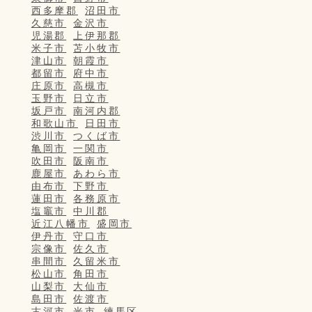
西多摩郡
沼田市
久慈市
金沢市
児湯郡
上伊那郡
米子市
苫小牧市
津山市
朝霞市
都留市
府中市
庄原市
高槻市
玉野市
日立市
坂戸市
南河内郡
和歌山市
日田市
渋川市
つくば市
亀岡市
一関市
吹田市
阪南市
鹿屋市
あわら市
由布市
下野市
蓮田市
各務原市
塩竈市
中川郡
近江八幡市
盛岡市
伊丹市
守口市
宗像市
佐久市
串間市
久留米市
松山市
角田市
山梨市
大仙市
島田市
佐渡市
古河市
光市
練馬区