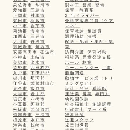
泉佐野市
常滑市
製材工
営業
警備
愛知郡
五島市
保育・教育系
下関市
対馬市
2-4tドライバー
磐田市
稲敷市
介護支援専門員（ケア
小平市
香芝市
マネ）
菊池郡
海南市
保育教諭
相談員
加西市
三豊市
調理補助
清掃
大川市
丹波市
配送・配達・集配・集
御殿場市
筑西市
荷
安芸高田市
砺波市
訪問介護
保育補助
小樽市
土岐市
福祉系
児童発達支援
美祢市
出水市
ホール
林業
遠野市
西臼杵郡
コールセンター
工事
九戸郡
下伊那郡
船舶関連
掛川市
那珂郡
動物サービス業（トリ
守谷市
武蔵村山市
ミングなど）
東金市
富谷市
設計・開発
看護師
大垣市
岩手郡
運送業
農業
専門系
塩尻市
八街市
幼稚園教諭
小豆郡
阿蘇郡
社会福祉士
施設調理
松阪市
西蒲原郡
行政書士
フード系
習志野市
三浦市
准看護師
橿原市
水戸市
送迎スタッフ
鴻巣市
枕崎市
児童指導員