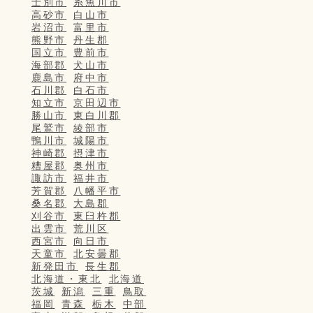
士別市
糸魚川市
高砂市
白山市
岩沼市
富里市
熊野市
丹生郡
国立市
豊前市
海部郡
犬山市
鹿島市
府中市
石川郡
白石市
知立市
京田辺市
勝山市
東白川郡
尾鷲市
綾部市
鴨川市
城陽市
神崎郡
摂津市
糟屋郡
奥州市
諏訪市
福井市
芳賀郡
八幡平市
桑名郡
大島郡
刈谷市
東臼杵郡
出雲市
荒川区
西宮市
向日市
天童市
北安曇郡
新発田市
長生郡
北海道・東北
北海道
茨城
新潟
三重
鳥取
福岡
青森
栃木
中部