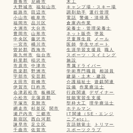
鹿角市
尼崎市
木工
大野城市
福知山市
キャンプ場・スキー場
姫路市
田辺市
調剤助手
運行管理
小山市
岐阜市
電話
警備・清掃系
福岡市
品川区
倉庫内作業
大洲市
大分市
栄養士・管理栄養士
豊岡市
山形市
ネット販売
塗装
中央区
藤沢市
児童厚生員
メール
一宮市
桶川市
医師
学生サポート
曽於郡
西海市
生涯学習支援員
職人
南九州市
仙台市
スポーツ・スイミング
斜里郡
稲沢市
施設
市原市
中津市
専属ドライバー
邑楽郡
野洲市
学術専門職員
相談員
宇部市
安芸郡
建築・土木・建設
太田市
前橋市
介護福祉士
遊戯関連
伊賀市
臼杵市
設備
作業療法士
会津若松市
板橋区
行政関連
デザイナー
小松市
北蒲原郡
技能実習生支援
平塚市
見附市
型枠大工
理学療法士
網走市
杉並区
関市
ホテルマン
瀬戸内市
三郷市
IT関連（SE・エンジ
新宿区
西白河郡
ニアetc）
諫早市
足立区
言語聴覚士
トリマー
千曲市
佐賀市
スポーツクラブ