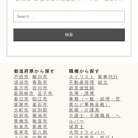
都道府県から探す
職種から探す
戸田市
柳川市
ネイリスト
家事代行
清須市
香取市
不動産管理
組立
直方市
吉川市
超音波技師
富田林市
逗子市
先導・誘導
春日市
狛江市
事務（一般・経理・営
坂東市
釜石市
業など事務全般）
大町市
紋別郡
医療・介護系
防府市
菊池市
介護士・介護職員・ヘ
青梅市
敦賀市
ルパー
和泉市
新座市
保育士
長井市
安八郡
大型ドライバー
上山市
佐野市
生活支援員・世話人