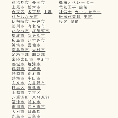
多治見市
長岡市
機械オペレーター
上尾市
栃木市
電気工事
縫製
台東区
多可郡
中郡
社労士
カウンセラー
ひたちなか市
研磨作業員
美容
伊勢崎市
松戸市
接客
整備
旭川市
海老名市
いなべ市
横須賀市
鳥取市
新居浜市
広島市
いすみ市
神埼市
雲仙市
南島原市
大村市
足柄下郡
耶麻郡
常陸太田市
甲府市
都城市
焼津市
鶴岡市
高崎市
静岡市
別府市
熱海市
半田市
安来市
安曇野市
目黒区
唐津市
上越市
文京区
八重瀬町
東蒲原郡
福津市
浦安市
市川市
四日市市
大府市
日高郡
糸島市
三島市