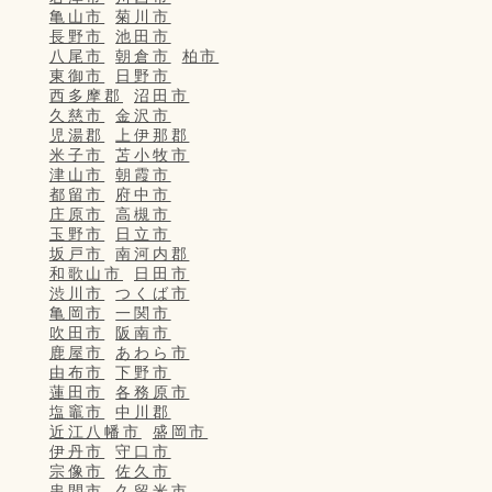
亀山市
菊川市
長野市
池田市
八尾市
朝倉市
柏市
東御市
日野市
西多摩郡
沼田市
久慈市
金沢市
児湯郡
上伊那郡
米子市
苫小牧市
津山市
朝霞市
都留市
府中市
庄原市
高槻市
玉野市
日立市
坂戸市
南河内郡
和歌山市
日田市
渋川市
つくば市
亀岡市
一関市
吹田市
阪南市
鹿屋市
あわら市
由布市
下野市
蓮田市
各務原市
塩竈市
中川郡
近江八幡市
盛岡市
伊丹市
守口市
宗像市
佐久市
串間市
久留米市