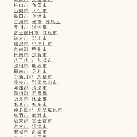
松山市
角田市
山梨市
大仙市
島田市
佐渡市
古河市
光市
練馬区
豊川市
浦河郡
富士吉田市
彦根市
鎌倉市
郡上市
瑞浪市
中津川市
泉南郡
甲州市
日南市
加賀市
八千代市
加茂市
那珂市
明石市
周南市
足利市
中新川郡
鳥栖市
藤枝市
那須烏山市
与謝郡
清瀬市
那須郡
肝属郡
袋井市
比企郡
あま市
知多市
仲多度郡
那須塩原市
鳥羽市
武雄市
駿東郡
富士宮市
宮古市
沼津市
安城市
釧路市