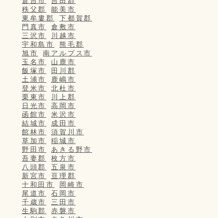
倉吉市
吉田郡
秩父郡
能美市
東牟婁郡
下都賀郡
門真市
倉敷市
三沢市
川越市
宇和島市
熊毛郡
旭市
南アルプス市
玉名市
山鹿市
飯塚市
田川郡
土浦市
鹿嶋市
登米市
北杜市
栗東市
川上郡
日光市
高岡市
函館市
米沢市
結城市
成田市
館林市
須賀川市
草加市
稲城市
野田市
あきる野市
吾妻郡
枚方市
八頭郡
五泉市
新宮市
亘理郡
十和田市
岡崎市
尾道市
石岡市
千歳市
三田市
生駒郡
赤磐市