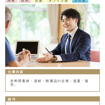
関東
群馬
営業
オフィス系
正社員
仕事内容
衣料用素材・資材・附属品の企画・提案・販
売。
給与