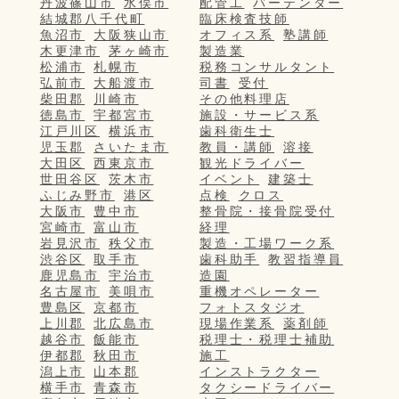
丹波篠山市
水俣市
配管工
バーテンダー
結城郡八千代町
臨床検査技師
魚沼市
大阪狭山市
オフィス系
塾講師
木更津市
茅ヶ崎市
製造業
松浦市
札幌市
税務コンサルタント
弘前市
大船渡市
司書
受付
柴田郡
川崎市
その他料理店
徳島市
宇都宮市
施設・サービス系
江戸川区
横浜市
歯科衛生士
児玉郡
さいたま市
教員・講師
溶接
大田区
西東京市
観光ドライバー
世田谷区
茨木市
イベント
建築士
ふじみ野市
港区
点検
クロス
大阪市
豊中市
整骨院・接骨院受付
宮崎市
富山市
経理
岩見沢市
秩父市
製造・工場ワーク系
渋谷区
取手市
歯科助手
教習指導員
鹿児島市
宇治市
造園
名古屋市
美唄市
重機オペレーター
豊島区
京都市
フォトスタジオ
上川郡
北広島市
現場作業系
薬剤師
越谷市
飯能市
税理士・税理士補助
伊都郡
秋田市
施工
潟上市
山本郡
インストラクター
横手市
青森市
タクシードライバー