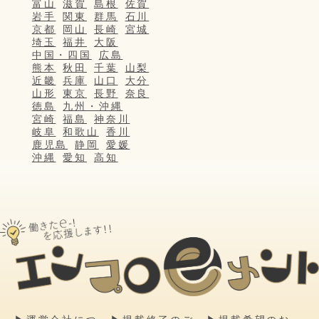
富山
滋賀
島根
佐賀
岩手
関東
群馬
石川
京都
岡山
長崎
宮城
埼玉
福井
大阪
中国・四国
広島
熊本
秋田
千葉
山梨
近畿
兵庫
山口
大分
山形
東京
長野
奈良
徳島
九州・沖縄
宮崎
福島
神奈川
岐阜
和歌山
香川
鹿児島
静岡
愛媛
沖縄
愛知
高知