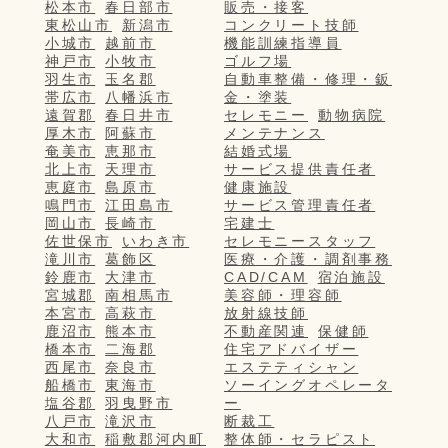
松本市
春日部市
販売・接客
東松山市
新潟市
コンクリート技師
小城市
越前市
機能訓練指導員
神戸市
小牧市
ゴルフ場
羽生市
玉名郡
自動車整備・修理・鈑
帯広市
八幡浜市
金・塗装
遠賀郡
春日井市
セレモニー
動物病院
厚木市
阿蘇市
メンテナンス
奄美市
恵那市
結婚式場
北上市
天理市
サービス提供責任者
恵庭市
島原市
健康施設
鳴門市
江田島市
サービス管理責任者
岡山市
長崎市
宅建士
佐世保市
いわき市
セレモニースタッフ
滝川市
葛飾区
医療・介護・調剤事務
鈴鹿市
大津市
CAD/CAM
宿泊施設
宮城郡
南相馬市
美容師・理容師
本宮市
高萩市
放射線技師
鹿沼市
熊本市
不動産関連
保健師
橋本市
二海郡
住宅アドバイザー
西尾市
奈良市
エステティシャン
船橋市
東海市
ソーイングオペレータ
塩谷郡
羽曳野市
ー
八戸市
滝沢市
断裁工
大和市
稲敷郡河内町
整体師・セラピスト