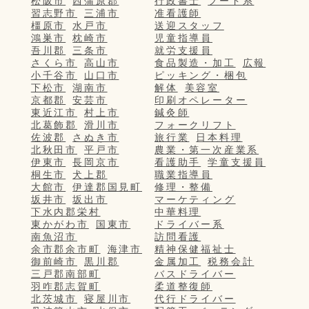
松阪市
西蒲原郡
行政書士
フード系
習志野市
三浦市
准看護師
橿原市
水戸市
送迎スタッフ
鴻巣市
枕崎市
児童指導員
吾川郡
三条市
就労支援員
さくら市
高山市
食品製造・加工
広報
小千谷市
山口市
ピッキング・梱包
下松市
湖南市
解体
美容室
京都郡
安芸市
印刷オペレーター
東近江市
村上市
鍼灸師
北葛飾郡
滑川市
フォークリフト
佐波郡
さぬき市
旅行業
日本料理
北秋田市
平戸市
農業・第一次産業系
伊東市
長岡京市
看護助手
学童支援員
桐生市
犬上郡
職業指導員
大館市
伊達郡国見町
修理・整備
坂井市
坂出市
マーケティング
下水内郡栄村
中華料理
東かがわ市
国東市
ドライバー系
南魚沼市
訪問看護
余市郡余市町
海津市
精神保健福祉士
御前崎市
黒川郡
金属加工
税務会計
三戸郡南部町
バスドライバー
羽咋郡志賀町
柔道整復師
北茨城市
寝屋川市
代行ドライバー