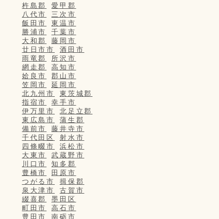
杵島郡
愛甲郡
八代市
三次市
飯田市
東温市
勝浦市
千葉市
大和郡
藤岡市
廿日市市
酒田市
雨竜郡
所沢市
網走郡
高知市
姶良市
郡山市
笠岡市
延岡市
北九州市
東茨城郡
指宿市
幸手市
伊万里市
北足立郡
東広島市
蒲生郡
備前市
藤井寺市
千代田区
射水市
四條畷市
浜松市
大東市
武蔵野市
川口市
知多郡
豊橋市
田原市
つがる市
揖保郡
泉大津市
古賀市
綴喜郡
墨田区
町田市
高石市
豊田市
南砺市