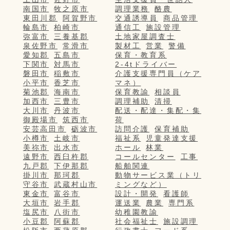
南国市
牧之原市
調理業務
酪農
東田川郡
阿賀野市
交通誘導員
商品管理
輪島市
柏崎市
通信工
施設管理
弥富市
三養基郡
土地家屋調査士
泉佐野市
常滑市
製材工
営業
警備
愛知郡
五島市
保育・教育系
下関市
対馬市
2-4tドライバー
磐田市
稲敷市
介護支援専門員（ケア
小平市
香芝市
マネ）
菊池郡
海南市
保育教諭
相談員
加西市
三豊市
調理補助
清掃
大川市
丹波市
配送・配達・集配・集
御殿場市
筑西市
荷
安芸高田市
砺波市
訪問介護
保育補助
小樽市
土岐市
福祉系
児童発達支援
美祢市
出水市
ホール
林業
遠野市
西臼杵郡
コールセンター
工事
九戸郡
下伊那郡
船舶関連
掛川市
那珂郡
動物サービス業（トリ
守谷市
武蔵村山市
ミングなど）
東金市
富谷市
設計・開発
看護師
大垣市
岩手郡
運送業
農業
専門系
塩尻市
八街市
幼稚園教諭
小豆郡
阿蘇郡
社会福祉士
施設調理