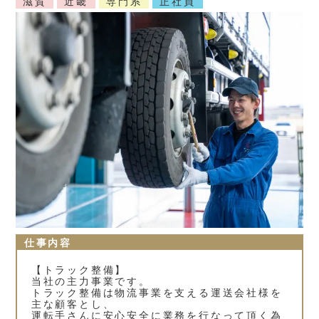
滋賀
近畿
専門系
正社員
仕事内容
【トラック整備】
当社の主力事業です。
トラック整備は物流事業を支える運送会社様を
主な顧客とし、
運転手さんに安心安全に業務を行なって頂く為