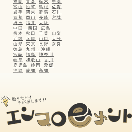
福岡
青森
栃木
中部
富山
滋賀
島根
佐賀
岩手
関東
群馬
石川
京都
岡山
長崎
宮城
埼玉
福井
大阪
中国・四国
広島
熊本
秋田
千葉
山梨
近畿
兵庫
山口
大分
山形
東京
長野
奈良
徳島
九州・沖縄
宮崎
福島
神奈川
岐阜
和歌山
香川
鹿児島
静岡
愛媛
沖縄
愛知
高知