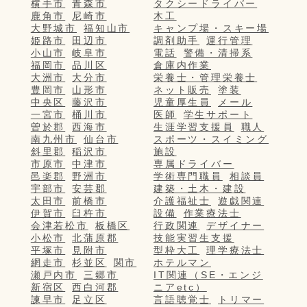
横手市
青森市
タクシードライバー
鹿角市
尼崎市
木工
大野城市
福知山市
キャンプ場・スキー場
姫路市
田辺市
調剤助手
運行管理
小山市
岐阜市
電話
警備・清掃系
福岡市
品川区
倉庫内作業
大洲市
大分市
栄養士・管理栄養士
豊岡市
山形市
ネット販売
塗装
中央区
藤沢市
児童厚生員
メール
一宮市
桶川市
医師
学生サポート
曽於郡
西海市
生涯学習支援員
職人
南九州市
仙台市
スポーツ・スイミング
斜里郡
稲沢市
施設
市原市
中津市
専属ドライバー
邑楽郡
野洲市
学術専門職員
相談員
宇部市
安芸郡
建築・土木・建設
太田市
前橋市
介護福祉士
遊戯関連
伊賀市
臼杵市
設備
作業療法士
会津若松市
板橋区
行政関連
デザイナー
小松市
北蒲原郡
技能実習生支援
平塚市
見附市
型枠大工
理学療法士
網走市
杉並区
関市
ホテルマン
瀬戸内市
三郷市
IT関連（SE・エンジ
新宿区
西白河郡
ニアetc）
諫早市
足立区
言語聴覚士
トリマー