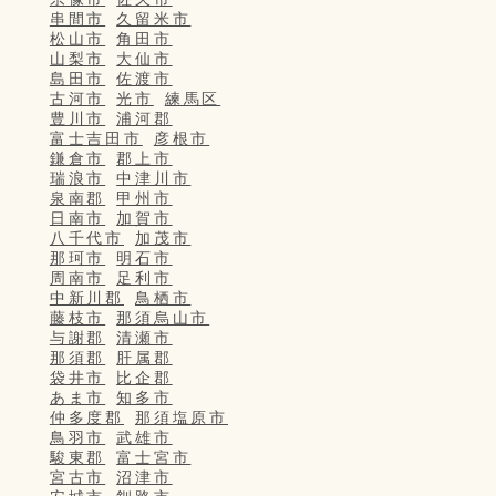
串間市
久留米市
松山市
角田市
山梨市
大仙市
島田市
佐渡市
古河市
光市
練馬区
豊川市
浦河郡
富士吉田市
彦根市
鎌倉市
郡上市
瑞浪市
中津川市
泉南郡
甲州市
日南市
加賀市
八千代市
加茂市
那珂市
明石市
周南市
足利市
中新川郡
鳥栖市
藤枝市
那須烏山市
与謝郡
清瀬市
那須郡
肝属郡
袋井市
比企郡
あま市
知多市
仲多度郡
那須塩原市
鳥羽市
武雄市
駿東郡
富士宮市
宮古市
沼津市