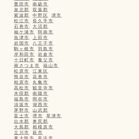
豊田市
南砺市
泉北郡
双葉郡
紫波郡
中野区
津市
松江市
長久手市
石巻市
大沼郡
袖ケ浦市
阿南市
魚津市
上田市
岩国市
八王子市
駒ヶ根市
羽島市
岸和田市
岩倉市
十日町市
養父市
南さつま市
福山市
松原市
江東区
熊谷市
花巻市
柏原市
丸亀市
高松市
観音寺市
木田郡
南陽市
福島市
岡谷市
須坂市
湖西市
茅野市
山武郡
富士市
堺市
草津市
出水郡
奥尻郡
大島郡
相模原市
立川市
萩市
東大阪市
長浜市