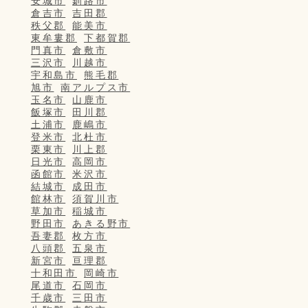
安城市
釧路市
倉吉市
吉田郡
秩父郡
能美市
東牟婁郡
下都賀郡
門真市
倉敷市
三沢市
川越市
宇和島市
熊毛郡
旭市
南アルプス市
玉名市
山鹿市
飯塚市
田川郡
土浦市
鹿嶋市
登米市
北杜市
栗東市
川上郡
日光市
高岡市
函館市
米沢市
結城市
成田市
館林市
須賀川市
草加市
稲城市
野田市
あきる野市
吾妻郡
枚方市
八頭郡
五泉市
新宮市
亘理郡
十和田市
岡崎市
尾道市
石岡市
千歳市
三田市