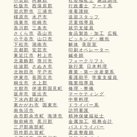
小豆郡
阿蘇郡
社会福祉士
施設調理
松阪市
西蒲原郡
行政書士
フード系
習志野市
三浦市
准看護師
橿原市
水戸市
送迎スタッフ
鴻巣市
枕崎市
児童指導員
吾川郡
三条市
就労支援員
さくら市
高山市
食品製造・加工
広報
小千谷市
山口市
ピッキング・梱包
下松市
湖南市
解体
美容室
京都郡
安芸市
印刷オペレーター
東近江市
村上市
鍼灸師
北葛飾郡
滑川市
フォークリフト
佐波郡
さぬき市
旅行業
日本料理
北秋田市
平戸市
農業・第一次産業系
伊東市
長岡京市
看護助手
学童支援員
桐生市
犬上郡
職業指導員
大館市
伊達郡国見町
修理・整備
坂井市
坂出市
マーケティング
下水内郡栄村
中華料理
東かがわ市
国東市
ドライバー系
南魚沼市
訪問看護
余市郡余市町
海津市
精神保健福祉士
御前崎市
黒川郡
金属加工
税務会計
三戸郡南部町
バスドライバー
羽咋郡志賀町
柔道整復師