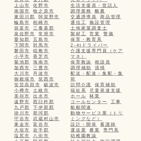
上山市
佐野市
生活支援員・世話人
南国市
牧之原市
調理業務
酪農
東田川郡
阿賀野市
交通誘導員
商品管理
輪島市
柏崎市
通信工
施設管理
弥富市
三養基郡
土地家屋調査士
泉佐野市
常滑市
製材工
営業
警備
愛知郡
五島市
保育・教育系
下関市
対馬市
2-4tドライバー
磐田市
稲敷市
介護支援専門員（ケア
小平市
香芝市
マネ）
菊池郡
海南市
保育教諭
相談員
加西市
三豊市
調理補助
清掃
大川市
丹波市
配送・配達・集配・集
御殿場市
筑西市
荷
安芸高田市
砺波市
訪問介護
保育補助
小樽市
土岐市
福祉系
児童発達支援
美祢市
出水市
ホール
林業
遠野市
西臼杵郡
コールセンター
工事
九戸郡
下伊那郡
船舶関連
掛川市
那珂郡
動物サービス業（トリ
守谷市
武蔵村山市
ミングなど）
東金市
富谷市
設計・開発
看護師
大垣市
岩手郡
運送業
農業
専門系
塩尻市
八街市
幼稚園教諭