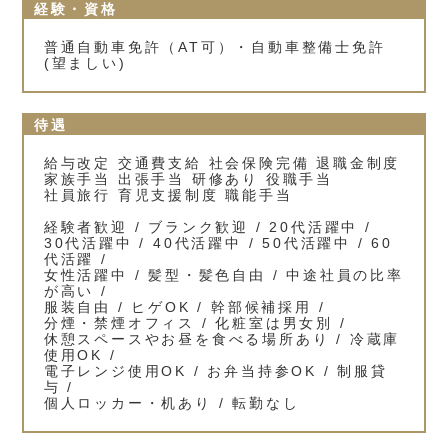
経験・資格
普通自動車免許（AT可）・自動車整備士免許
(望ましい)
待遇
給与改定 交通費支給 社会保険完備 退職金制度
家族手当 出張手当 研修あり 役職手当
社員旅行 育児支援制度 職能手当
経験者歓迎 / ブランク歓迎 / 20代活躍中 /
30代活躍中 / 40代活躍中 / 50代活躍中 / 60
代活躍 /
女性活躍中 / 髪型・髪色自由 / 中途社員の比率
が高い /
服装自由 / ヒゲOK / 幹部候補採用 /
分煙・禁煙オフィス / 化粧室は男女別 /
休憩スペースやお昼を食べる場所あり / 冷蔵庫
使用OK /
電子レンジ使用OK / お弁当持参OK / 制服貸
与 /
個人ロッカー・机あり / 転勤なし