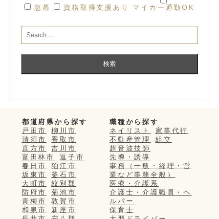
急募
資格取得支援あり
マイカー通勤OK
都道府県から探す
職種から探す
戸田市
柳川市
ネイリスト
家事代行
清須市
香取市
不動産管理
組立
直方市
吉川市
超音波技師
富田林市
逗子市
先導・誘導
春日市
狛江市
事務（一般・経理・営
坂東市
釜石市
業など事務全般）
大町市
紋別郡
医療・介護系
防府市
菊池市
介護士・介護職員・ヘ
青梅市
敦賀市
ルパー
和泉市
新座市
保育士
長井市
安八郡
大型ドライバー