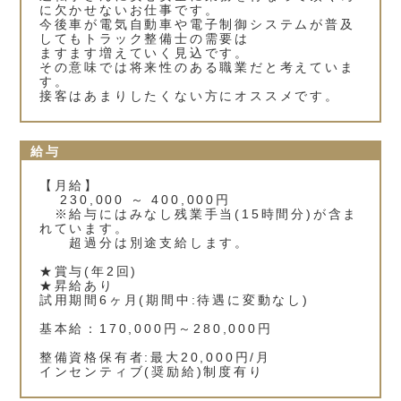
に欠かせないお仕事です。
今後車が電気自動車や電子制御システムが普及
してもトラック整備士の需要は
ますます増えていく見込です。
その意味では将来性のある職業だと考えていま
す。
接客はあまりしたくない方にオススメです。
給与
【月給】
230,000 ～ 400,000円
※給与にはみなし残業手当(15時間分)が含ま
れています。
超過分は別途支給します。
★賞与(年2回)
★昇給あり
試用期間6ヶ月(期間中:待遇に変動なし)
基本給：170,000円～280,000円
整備資格保有者:最大20,000円/月
インセンティブ(奨励給)制度有り