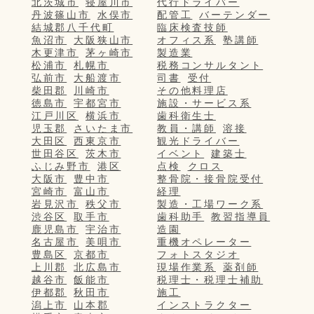
北茨城市
寝屋川市
代行ドライバー
丹波篠山市
水俣市
配管工
バーテンダー
結城郡八千代町
臨床検査技師
魚沼市
大阪狭山市
オフィス系
塾講師
木更津市
茅ヶ崎市
製造業
松浦市
札幌市
税務コンサルタント
弘前市
大船渡市
司書
受付
柴田郡
川崎市
その他料理店
徳島市
宇都宮市
施設・サービス系
江戸川区
横浜市
歯科衛生士
児玉郡
さいたま市
教員・講師
溶接
大田区
西東京市
観光ドライバー
世田谷区
茨木市
イベント
建築士
ふじみ野市
港区
点検
クロス
大阪市
豊中市
整骨院・接骨院受付
宮崎市
富山市
経理
岩見沢市
秩父市
製造・工場ワーク系
渋谷区
取手市
歯科助手
教習指導員
鹿児島市
宇治市
造園
名古屋市
美唄市
重機オペレーター
豊島区
京都市
フォトスタジオ
上川郡
北広島市
現場作業系
薬剤師
越谷市
飯能市
税理士・税理士補助
伊都郡
秋田市
施工
潟上市
山本郡
インストラクター