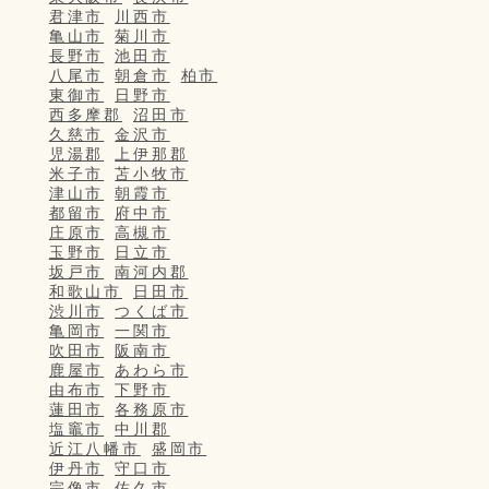
君津市
川西市
亀山市
菊川市
長野市
池田市
八尾市
朝倉市
柏市
東御市
日野市
西多摩郡
沼田市
久慈市
金沢市
児湯郡
上伊那郡
米子市
苫小牧市
津山市
朝霞市
都留市
府中市
庄原市
高槻市
玉野市
日立市
坂戸市
南河内郡
和歌山市
日田市
渋川市
つくば市
亀岡市
一関市
吹田市
阪南市
鹿屋市
あわら市
由布市
下野市
蓮田市
各務原市
塩竈市
中川郡
近江八幡市
盛岡市
伊丹市
守口市
宗像市
佐久市