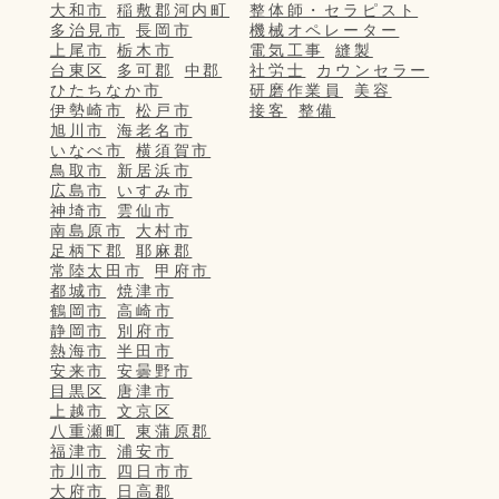
大和市
稲敷郡河内町
整体師・セラピスト
多治見市
長岡市
機械オペレーター
上尾市
栃木市
電気工事
縫製
台東区
多可郡
中郡
社労士
カウンセラー
ひたちなか市
研磨作業員
美容
伊勢崎市
松戸市
接客
整備
旭川市
海老名市
いなべ市
横須賀市
鳥取市
新居浜市
広島市
いすみ市
神埼市
雲仙市
南島原市
大村市
足柄下郡
耶麻郡
常陸太田市
甲府市
都城市
焼津市
鶴岡市
高崎市
静岡市
別府市
熱海市
半田市
安来市
安曇野市
目黒区
唐津市
上越市
文京区
八重瀬町
東蒲原郡
福津市
浦安市
市川市
四日市市
大府市
日高郡