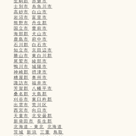
生駒郡
赤磐市
士別市
糸魚川市
高砂市
白山市
岩沼市
富里市
熊野市
丹生郡
国立市
豊前市
海部郡
犬山市
鹿島市
府中市
石川郡
白石市
知立市
京田辺市
勝山市
東白川郡
尾鷲市
綾部市
鴨川市
城陽市
神崎郡
摂津市
糟屋郡
奥州市
諏訪市
福井市
芳賀郡
八幡平市
桑名郡
大島郡
刈谷市
東臼杵郡
出雲市
荒川区
西宮市
向日市
天童市
北安曇郡
新発田市
長生郡
北海道・東北
北海道
茨城
新潟
三重
鳥取