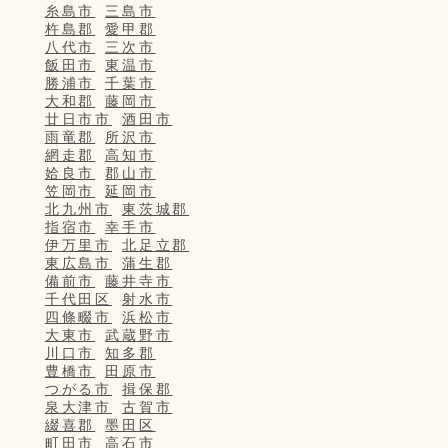
糸島市
三島市
杵島郡
愛甲郡
八代市
三次市
飯田市
東温市
勝浦市
千葉市
大和郡
藤岡市
廿日市市
酒田市
雨竜郡
所沢市
網走郡
高知市
姶良市
郡山市
笠岡市
延岡市
北九州市
東茨城郡
指宿市
幸手市
伊万里市
北足立郡
東広島市
蒲生郡
備前市
藤井寺市
千代田区
射水市
四條畷市
浜松市
大東市
武蔵野市
川口市
知多郡
豊橋市
田原市
つがる市
揖保郡
泉大津市
古賀市
綴喜郡
墨田区
町田市
高石市