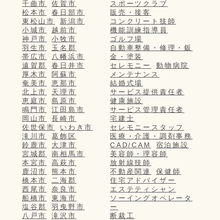
千曲市
佐賀市
スポーツクラブ
松本市
春日部市
販売・接客
東松山市
新潟市
コンクリート技師
小城市
越前市
機能訓練指導員
神戸市
小牧市
ゴルフ場
羽生市
玉名郡
自動車整備・修理・鈑
帯広市
八幡浜市
金・塗装
遠賀郡
春日井市
セレモニー
動物病院
厚木市
阿蘇市
メンテナンス
奄美市
恵那市
結婚式場
北上市
天理市
サービス提供責任者
恵庭市
島原市
健康施設
鳴門市
江田島市
サービス管理責任者
岡山市
長崎市
宅建士
佐世保市
いわき市
セレモニースタッフ
滝川市
葛飾区
医療・介護・調剤事務
鈴鹿市
大津市
CAD/CAM
宿泊施設
宮城郡
南相馬市
美容師・理容師
本宮市
高萩市
放射線技師
鹿沼市
熊本市
不動産関連
保健師
橋本市
二海郡
住宅アドバイザー
西尾市
奈良市
エステティシャン
船橋市
東海市
ソーイングオペレータ
塩谷郡
羽曳野市
ー
八戸市
滝沢市
断裁工