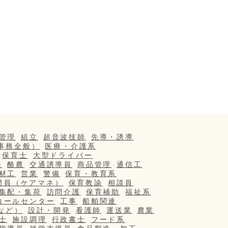
管理
組立
超音波技師
先導・誘導
事務全般）
医療・介護系
保育士
大型ドライバー
務
酪農
交通誘導員
商品管理
通信工
材工
営業
警備
保育・教育系
門員（ケアマネ）
保育教諭
相談員
集配・集荷
訪問介護
保育補助
福祉系
コールセンター
工事
船舶関連
など）
設計・開発
看護師
運送業
農業
士
施設調理
行政書士
フード系