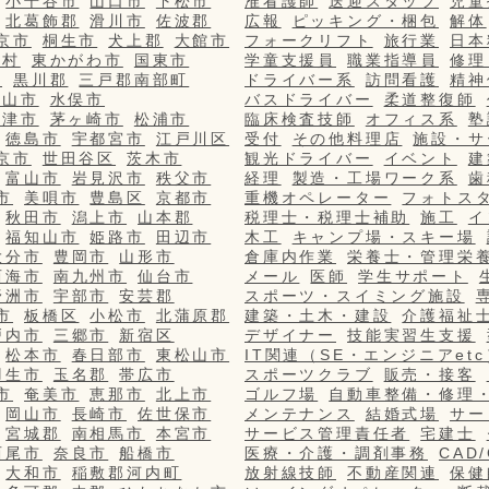
小千谷市
山口市
下松市
准看護師
送迎スタッフ
児童
北葛飾郡
滑川市
佐波郡
広報
ピッキング・梱包
解体
京市
桐生市
犬上郡
大館市
フォークリフト
旅行業
日本
栄村
東かがわ市
国東市
学童支援員
職業指導員
修理
市
黒川郡
三戸郡南部町
ドライバー系
訪問看護
精神
篠山市
水俣市
バスドライバー
柔道整復師
更津市
茅ヶ崎市
松浦市
臨床検査技師
オフィス系
塾
徳島市
宇都宮市
江戸川区
受付
その他料理店
施設・サ
京市
世田谷区
茨木市
観光ドライバー
イベント
建
富山市
岩見沢市
秩父市
経理
製造・工場ワーク系
歯
市
美唄市
豊島区
京都市
重機オペレーター
フォトス
秋田市
潟上市
山本郡
税理士・税理士補助
施工
イ
福知山市
姫路市
田辺市
木工
キャンプ場・スキー場
大分市
豊岡市
山形市
倉庫内作業
栄養士・管理栄
西海市
南九州市
仙台市
メール
医師
学生サポート
野洲市
宇部市
安芸郡
スポーツ・スイミング施設
市
板橋区
小松市
北蒲原郡
建築・土木・建設
介護福祉
戸内市
三郷市
新宿区
デザイナー
技能実習生支援
松本市
春日部市
東松山市
IT関連（SE・エンジニアetc
羽生市
玉名郡
帯広市
スポーツクラブ
販売・接客
市
奄美市
恵那市
北上市
ゴルフ場
自動車整備・修理
岡山市
長崎市
佐世保市
メンテナンス
結婚式場
サー
宮城郡
南相馬市
本宮市
サービス管理責任者
宅建士
西尾市
奈良市
船橋市
医療・介護・調剤事務
CAD
大和市
稲敷郡河内町
放射線技師
不動産関連
保健