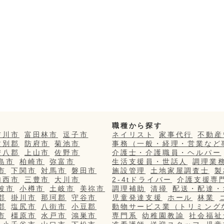
職種から探す
吉川市
富田林市
逗子市
ネイリスト
家事代行
不動産
紋別郡
防府市
菊池市
事務（一般・経理・営業など
安八郡
上山市
佐野市
介護士・介護職員・ヘルパー
島市
柏崎市
弥富市
生活支援員・世話人
調理業
市
下関市
対馬市
磐田市
施設管理
土地家屋調査士
製
加西市
三豊市
大川市
2-4tドライバー
介護支援専
波市
小樽市
土岐市
美祢市
調理補助
清掃
配送・配達・
郡
掛川市
那珂郡
守谷市
児童発達支援
ホール
林業
郡
塩尻市
八街市
小豆郡
動物サービス業（トリミング
市
橿原市
水戸市
鴻巣市
専門系
幼稚園教諭
社会福祉