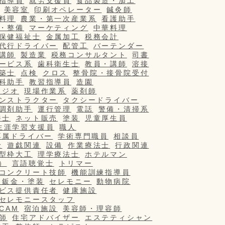
指導員
就労支援員
食品製造・加工
美容室
印刷オペレーター
鍼灸師
料理
農業・第一次産業系
看護助手
・整備
マーケティング
中華料理
保健福祉士
金属加工
税務会計
代行ドライバー
配管工
バーテンダー
講師
製造業
税務コンサルタント
司書
ービス系
歯科衛生士
教員・講師
溶接
築士
点検
クロス
整骨院・接骨院受付
科助手
教習指導員
造園
タジオ
現場作業系
薬剤師
ンストラクター
タクシードライバー
調剤助手
運行管理
電話
警備・清掃系
養士
ネット販売
塗装
児童厚生員
生涯学習支援員
職人
専属ドライバー
学術専門職員
相談員
士
遊戯関連
設備
作業療法士
行政関連
型枠大工
理学療法士
ホテルマン
）
言語聴覚士
トリマー
コンクリート技師
機能訓練指導員
・鈑金・塗装
セレモニー
動物病院
ビス提供責任者
健康施設
セレモニースタッフ
/CAM
宿泊施設
美容師・理容師
師
住宅アドバイザー
エステティシャン