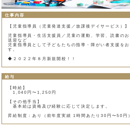
仕事内容
【児童指導員（児童発達支援／放課後デイサービス）】
児童指導員・生活支援員／児童の運動、学習、読書のお
送迎など
児童指導員として子どもたちの指導・障がい者支援をお
す。
◆２０２２年８月新規開校！！
給与
【時給】
1,040円〜1,250円
【その他手当】
基本給は資格及び経験に応じて決定します。
昇給制度：あり（前年度実績 1時間あたり30円〜50円