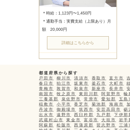
＊時給：1,123円〜1,450円

＊通勤手当：実費支給（上限あり）月
詳細はこちらから
都道府県から探す
戸田市
柳川市
清須市
香取市
直方市
春日市
狛江市
坂東市
釜石市
大町市
青梅市
敦賀市
和泉市
新座市
長井市
南国市
牧之原市
東田川郡
阿賀野市
輪
三養基郡
泉佐野市
常滑市
愛知郡
五島
稲敷市
小平市
香芝市
菊池郡
海南市
丹波市
御殿場市
筑西市
安芸高田市
砺
出水市
遠野市
西臼杵郡
九戸郡
下伊那
武蔵村山市
東金市
富谷市
大垣市
岩手
阿蘇郡
松阪市
西蒲原郡
習志野市
三浦