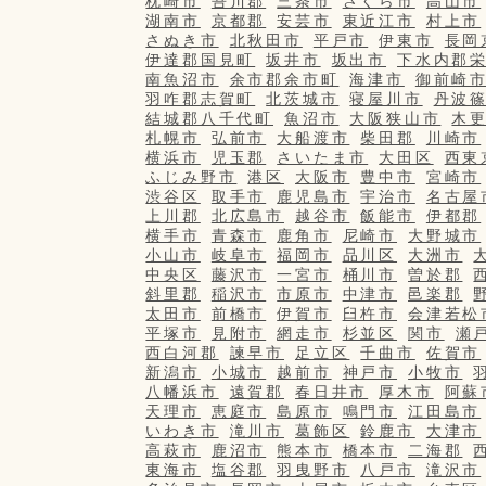
枕崎市
吾川郡
三条市
さくら市
高山市
湖南市
京都郡
安芸市
東近江市
村上市
さぬき市
北秋田市
平戸市
伊東市
長岡
伊達郡国見町
坂井市
坂出市
下水内郡
南魚沼市
余市郡余市町
海津市
御前崎
羽咋郡志賀町
北茨城市
寝屋川市
丹波
結城郡八千代町
魚沼市
大阪狭山市
木
札幌市
弘前市
大船渡市
柴田郡
川崎市
横浜市
児玉郡
さいたま市
大田区
西東
ふじみ野市
港区
大阪市
豊中市
宮崎市
渋谷区
取手市
鹿児島市
宇治市
名古屋
上川郡
北広島市
越谷市
飯能市
伊都郡
横手市
青森市
鹿角市
尼崎市
大野城市
小山市
岐阜市
福岡市
品川区
大洲市
中央区
藤沢市
一宮市
桶川市
曽於郡
斜里郡
稲沢市
市原市
中津市
邑楽郡
太田市
前橋市
伊賀市
臼杵市
会津若松
平塚市
見附市
網走市
杉並区
関市
瀬
西白河郡
諫早市
足立区
千曲市
佐賀市
新潟市
小城市
越前市
神戸市
小牧市
八幡浜市
遠賀郡
春日井市
厚木市
阿蘇
天理市
恵庭市
島原市
鳴門市
江田島市
いわき市
滝川市
葛飾区
鈴鹿市
大津市
高萩市
鹿沼市
熊本市
橋本市
二海郡
東海市
塩谷郡
羽曳野市
八戸市
滝沢市