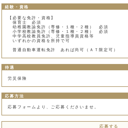
経験・資格
【必要な免許・資格】
保育士 必須
幼稚園教諭免許（専修・１種・２種） 必須
小学校教諭免許（専修・１種・２種） 必須
中学高校教員免許、児童指導員資格等
いずれかの資格を所持で可
普通自動車運転免許 あれば尚可（ＡＴ限定可）
待遇
労災保険
応募方法
応募フォームより、ご応募くださいませ。
応募する