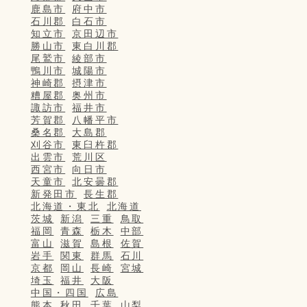
鹿島市
府中市
石川郡
白石市
知立市
京田辺市
勝山市
東白川郡
尾鷲市
綾部市
鴨川市
城陽市
神崎郡
摂津市
糟屋郡
奥州市
諏訪市
福井市
芳賀郡
八幡平市
桑名郡
大島郡
刈谷市
東臼杵郡
出雲市
荒川区
西宮市
向日市
天童市
北安曇郡
新発田市
長生郡
北海道・東北
北海道
茨城
新潟
三重
鳥取
福岡
青森
栃木
中部
富山
滋賀
島根
佐賀
岩手
関東
群馬
石川
京都
岡山
長崎
宮城
埼玉
福井
大阪
中国・四国
広島
熊本
秋田
千葉
山梨