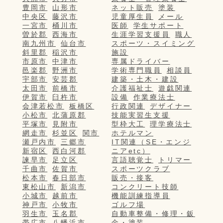
豊岡市
山形市
ネット販売
塗装
中央区
藤沢市
児童厚生員
メール
一宮市
桶川市
医師
学生サポート
曽於郡
西海市
生涯学習支援員
職人
南九州市
仙台市
スポーツ・スイミング
斜里郡
稲沢市
施設
市原市
中津市
専属ドライバー
邑楽郡
野洲市
学術専門職員
相談員
宇部市
安芸郡
建築・土木・建設
太田市
前橋市
介護福祉士
遊戯関連
伊賀市
臼杵市
設備
作業療法士
会津若松市
板橋区
行政関連
デザイナー
小松市
北蒲原郡
技能実習生支援
平塚市
見附市
型枠大工
理学療法士
網走市
杉並区
関市
ホテルマン
瀬戸内市
三郷市
IT関連（SE・エンジ
新宿区
西白河郡
ニアetc）
諫早市
足立区
言語聴覚士
トリマー
千曲市
佐賀市
スポーツクラブ
松本市
春日部市
販売・接客
東松山市
新潟市
コンクリート技師
小城市
越前市
機能訓練指導員
神戸市
小牧市
ゴルフ場
羽生市
玉名郡
自動車整備・修理・鈑
帯広市
八幡浜市
金・塗装