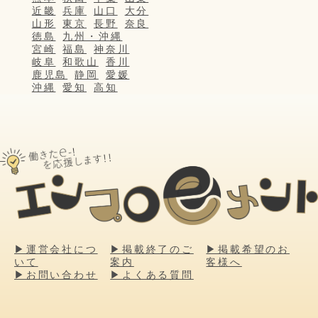
近畿
兵庫
山口
大分
山形
東京
長野
奈良
徳島
九州・沖縄
宮崎
福島
神奈川
岐阜
和歌山
香川
鹿児島
静岡
愛媛
沖縄
愛知
高知
▶運営会社につ
▶掲載終了のご
▶掲載希望のお
いて
案内
客様へ
▶お問い合わせ
▶よくある質問