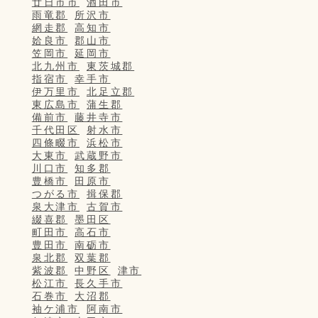
廿日市市
酒田市
雨竜郡
所沢市
網走郡
高知市
姶良市
郡山市
笠岡市
延岡市
北九州市
東茨城郡
指宿市
幸手市
伊万里市
北足立郡
東広島市
蒲生郡
備前市
藤井寺市
千代田区
射水市
四條畷市
浜松市
大東市
武蔵野市
川口市
知多郡
豊橋市
田原市
つがる市
揖保郡
泉大津市
古賀市
綴喜郡
墨田区
町田市
高石市
豊田市
南砺市
泉北郡
双葉郡
紫波郡
中野区
津市
松江市
長久手市
石巻市
大沼郡
袖ケ浦市
阿南市