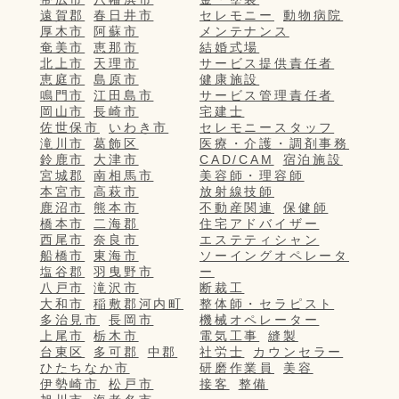
遠賀郡
春日井市
セレモニー
動物病院
厚木市
阿蘇市
メンテナンス
奄美市
恵那市
結婚式場
北上市
天理市
サービス提供責任者
恵庭市
島原市
健康施設
鳴門市
江田島市
サービス管理責任者
岡山市
長崎市
宅建士
佐世保市
いわき市
セレモニースタッフ
滝川市
葛飾区
医療・介護・調剤事務
鈴鹿市
大津市
CAD/CAM
宿泊施設
宮城郡
南相馬市
美容師・理容師
本宮市
高萩市
放射線技師
鹿沼市
熊本市
不動産関連
保健師
橋本市
二海郡
住宅アドバイザー
西尾市
奈良市
エステティシャン
船橋市
東海市
ソーイングオペレータ
塩谷郡
羽曳野市
ー
八戸市
滝沢市
断裁工
大和市
稲敷郡河内町
整体師・セラピスト
多治見市
長岡市
機械オペレーター
上尾市
栃木市
電気工事
縫製
台東区
多可郡
中郡
社労士
カウンセラー
ひたちなか市
研磨作業員
美容
伊勢崎市
松戸市
接客
整備