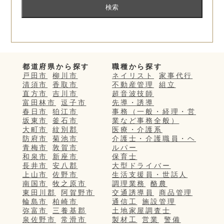
都道府県から探す
職種から探す
戸田市
柳川市
ネイリスト
家事代行
清須市
香取市
不動産管理
組立
直方市
吉川市
超音波技師
富田林市
逗子市
先導・誘導
春日市
狛江市
事務（一般・経理・営
坂東市
釜石市
業など事務全般）
大町市
紋別郡
医療・介護系
防府市
菊池市
介護士・介護職員・ヘ
青梅市
敦賀市
ルパー
和泉市
新座市
保育士
長井市
安八郡
大型ドライバー
上山市
佐野市
生活支援員・世話人
南国市
牧之原市
調理業務
酪農
東田川郡
阿賀野市
交通誘導員
商品管理
輪島市
柏崎市
通信工
施設管理
弥富市
三養基郡
土地家屋調査士
泉佐野市
常滑市
製材工
営業
警備