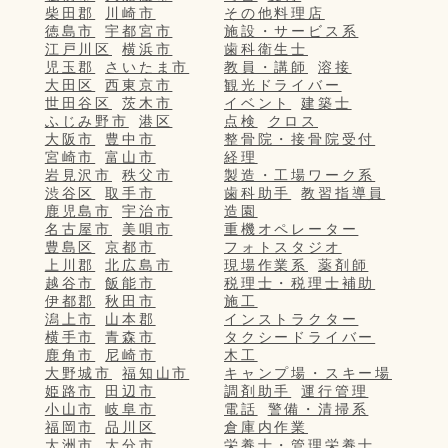
柴田郡
川崎市
その他料理店
徳島市
宇都宮市
施設・サービス系
江戸川区
横浜市
歯科衛生士
児玉郡
さいたま市
教員・講師
溶接
大田区
西東京市
観光ドライバー
世田谷区
茨木市
イベント
建築士
ふじみ野市
港区
点検
クロス
大阪市
豊中市
整骨院・接骨院受付
宮崎市
富山市
経理
岩見沢市
秩父市
製造・工場ワーク系
渋谷区
取手市
歯科助手
教習指導員
鹿児島市
宇治市
造園
名古屋市
美唄市
重機オペレーター
豊島区
京都市
フォトスタジオ
上川郡
北広島市
現場作業系
薬剤師
越谷市
飯能市
税理士・税理士補助
伊都郡
秋田市
施工
潟上市
山本郡
インストラクター
横手市
青森市
タクシードライバー
鹿角市
尼崎市
木工
大野城市
福知山市
キャンプ場・スキー場
姫路市
田辺市
調剤助手
運行管理
小山市
岐阜市
電話
警備・清掃系
福岡市
品川区
倉庫内作業
大洲市
大分市
栄養士・管理栄養士