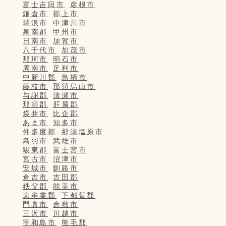
富士吉田市
彦根市
鎌倉市
郡上市
瑞浪市
中津川市
泉南郡
甲州市
日南市
加賀市
八千代市
加茂市
那珂市
明石市
周南市
足利市
中新川郡
鳥栖市
藤枝市
那須烏山市
与謝郡
清瀬市
那須郡
肝属郡
袋井市
比企郡
あま市
知多市
仲多度郡
那須塩原市
鳥羽市
武雄市
駿東郡
富士宮市
宮古市
沼津市
安城市
釧路市
倉吉市
吉田郡
秩父郡
能美市
東牟婁郡
下都賀郡
門真市
倉敷市
三沢市
川越市
宇和島市
熊毛郡