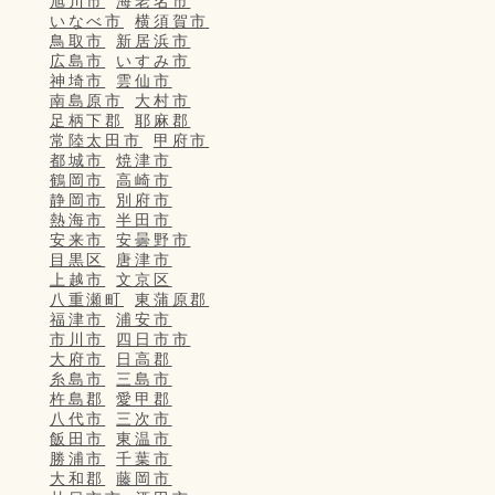
旭川市
海老名市
いなべ市
横須賀市
鳥取市
新居浜市
広島市
いすみ市
神埼市
雲仙市
南島原市
大村市
足柄下郡
耶麻郡
常陸太田市
甲府市
都城市
焼津市
鶴岡市
高崎市
静岡市
別府市
熱海市
半田市
安来市
安曇野市
目黒区
唐津市
上越市
文京区
八重瀬町
東蒲原郡
福津市
浦安市
市川市
四日市市
大府市
日高郡
糸島市
三島市
杵島郡
愛甲郡
八代市
三次市
飯田市
東温市
勝浦市
千葉市
大和郡
藤岡市