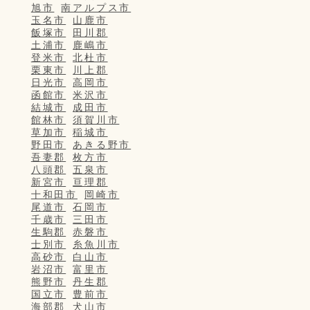
旭市
南アルプス市
玉名市
山鹿市
飯塚市
田川郡
土浦市
鹿嶋市
登米市
北杜市
栗東市
川上郡
日光市
高岡市
函館市
米沢市
結城市
成田市
館林市
須賀川市
草加市
稲城市
野田市
あきる野市
吾妻郡
枚方市
八頭郡
五泉市
新宮市
亘理郡
十和田市
岡崎市
尾道市
石岡市
千歳市
三田市
生駒郡
赤磐市
士別市
糸魚川市
高砂市
白山市
岩沼市
富里市
熊野市
丹生郡
国立市
豊前市
海部郡
犬山市