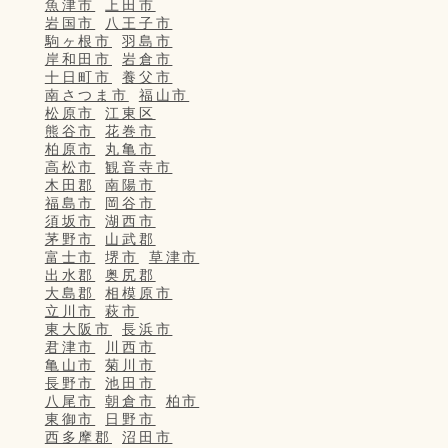
魚津市
上田市
岩国市
八王子市
駒ヶ根市
羽島市
岸和田市
岩倉市
十日町市
養父市
南さつま市
福山市
松原市
江東区
熊谷市
花巻市
柏原市
丸亀市
高松市
観音寺市
木田郡
南陽市
福島市
岡谷市
須坂市
湖西市
茅野市
山武郡
富士市
堺市
草津市
出水郡
奥尻郡
大島郡
相模原市
立川市
萩市
東大阪市
長浜市
君津市
川西市
亀山市
菊川市
長野市
池田市
八尾市
朝倉市
柏市
東御市
日野市
西多摩郡
沼田市