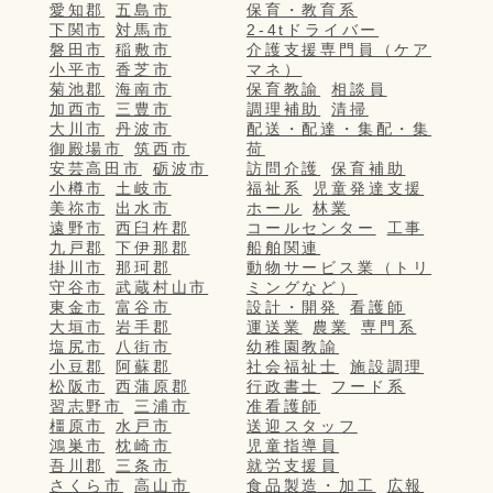
愛知郡
五島市
保育・教育系
下関市
対馬市
2-4tドライバー
磐田市
稲敷市
介護支援専門員（ケア
小平市
香芝市
マネ）
菊池郡
海南市
保育教諭
相談員
加西市
三豊市
調理補助
清掃
大川市
丹波市
配送・配達・集配・集
御殿場市
筑西市
荷
安芸高田市
砺波市
訪問介護
保育補助
小樽市
土岐市
福祉系
児童発達支援
美祢市
出水市
ホール
林業
遠野市
西臼杵郡
コールセンター
工事
九戸郡
下伊那郡
船舶関連
掛川市
那珂郡
動物サービス業（トリ
守谷市
武蔵村山市
ミングなど）
東金市
富谷市
設計・開発
看護師
大垣市
岩手郡
運送業
農業
専門系
塩尻市
八街市
幼稚園教諭
小豆郡
阿蘇郡
社会福祉士
施設調理
松阪市
西蒲原郡
行政書士
フード系
習志野市
三浦市
准看護師
橿原市
水戸市
送迎スタッフ
鴻巣市
枕崎市
児童指導員
吾川郡
三条市
就労支援員
さくら市
高山市
食品製造・加工
広報