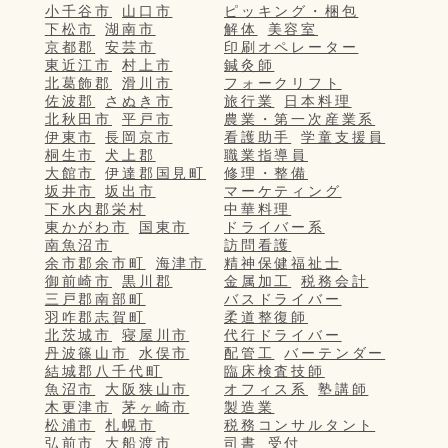
小千谷市
山口市
ピッキング・梱包
下松市
湖南市
解体
美容室
京都郡
安芸市
印刷オペレーター
東近江市
村上市
鍼灸師
北葛飾郡
滑川市
フォークリフト
佐波郡
さぬき市
旅行業
日本料理
北秋田市
平戸市
農業・第一次産業系
伊東市
長岡京市
看護助手
学童支援員
桐生市
犬上郡
職業指導員
大館市
伊達郡国見町
修理・整備
坂井市
坂出市
マーケティング
下水内郡栄村
中華料理
東かがわ市
国東市
ドライバー系
南魚沼市
訪問看護
余市郡余市町
海津市
精神保健福祉士
御前崎市
黒川郡
金属加工
税務会計
三戸郡南部町
バスドライバー
羽咋郡志賀町
柔道整復師
北茨城市
寝屋川市
代行ドライバー
丹波篠山市
水俣市
配管工
バーテンダー
結城郡八千代町
臨床検査技師
魚沼市
大阪狭山市
オフィス系
塾講師
木更津市
茅ヶ崎市
製造業
松浦市
札幌市
税務コンサルタント
弘前市
大船渡市
司書
受付