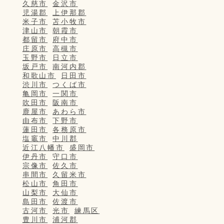
久慈市
金沢市
児湯郡
上伊那郡
米子市
苫小牧市
津山市
朝霞市
都留市
府中市
庄原市
高槻市
玉野市
日立市
坂戸市
南河内郡
和歌山市
日田市
渋川市
つくば市
亀岡市
一関市
吹田市
阪南市
鹿屋市
あわら市
由布市
下野市
蓮田市
各務原市
塩竈市
中川郡
近江八幡市
盛岡市
伊丹市
守口市
宗像市
佐久市
串間市
久留米市
松山市
角田市
山梨市
大仙市
島田市
佐渡市
古河市
光市
練馬区
豊川市
浦河郡