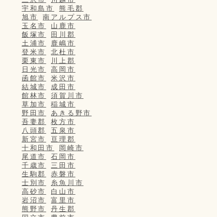
宇和島市
熊毛郡
旭市
南アルプス市
玉名市
山鹿市
飯塚市
田川郡
土浦市
鹿嶋市
登米市
北杜市
栗東市
川上郡
日光市
高岡市
函館市
米沢市
結城市
成田市
館林市
須賀川市
草加市
稲城市
野田市
あきる野市
吾妻郡
枚方市
八頭郡
五泉市
新宮市
亘理郡
十和田市
岡崎市
尾道市
石岡市
千歳市
三田市
生駒郡
赤磐市
士別市
糸魚川市
高砂市
白山市
岩沼市
富里市
熊野市
丹生郡