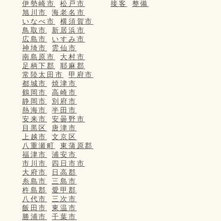
伊勢崎市
松戸市
接客
整備
旭川市
海老名市
いなべ市
横須賀市
鳥取市
新居浜市
広島市
いすみ市
神埼市
雲仙市
南島原市
大村市
足柄下郡
耶麻郡
常陸太田市
甲府市
都城市
焼津市
鶴岡市
高崎市
静岡市
別府市
熱海市
半田市
安来市
安曇野市
目黒区
唐津市
上越市
文京区
八重瀬町
東蒲原郡
福津市
浦安市
市川市
四日市市
大府市
日高郡
糸島市
三島市
杵島郡
愛甲郡
八代市
三次市
飯田市
東温市
勝浦市
千葉市