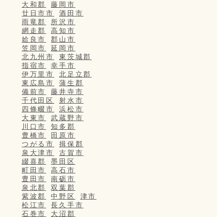
大和郡
藤岡市
廿日市市
酒田市
雨竜郡
所沢市
網走郡
高知市
姶良市
郡山市
笠岡市
延岡市
北九州市
東茨城郡
指宿市
幸手市
伊万里市
北足立郡
東広島市
蒲生郡
備前市
藤井寺市
千代田区
射水市
四條畷市
浜松市
大東市
武蔵野市
川口市
知多郡
豊橋市
田原市
つがる市
揖保郡
泉大津市
古賀市
綴喜郡
墨田区
町田市
高石市
豊田市
南砺市
泉北郡
双葉郡
紫波郡
中野区
津市
松江市
長久手市
石巻市
大沼郡