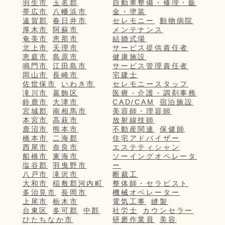
羽生市
玉名郡
自動車整備・修理・鈑
帯広市
八幡浜市
金・塗装
遠賀郡
春日井市
セレモニー
動物病院
厚木市
阿蘇市
メンテナンス
奄美市
恵那市
結婚式場
北上市
天理市
サービス提供責任者
恵庭市
島原市
健康施設
鳴門市
江田島市
サービス管理責任者
岡山市
長崎市
宅建士
佐世保市
いわき市
セレモニースタッフ
滝川市
葛飾区
医療・介護・調剤事務
鈴鹿市
大津市
CAD/CAM
宿泊施設
宮城郡
南相馬市
美容師・理容師
本宮市
高萩市
放射線技師
鹿沼市
熊本市
不動産関連
保健師
橋本市
二海郡
住宅アドバイザー
西尾市
奈良市
エステティシャン
船橋市
東海市
ソーイングオペレータ
塩谷郡
羽曳野市
ー
八戸市
滝沢市
断裁工
大和市
稲敷郡河内町
整体師・セラピスト
多治見市
長岡市
機械オペレーター
上尾市
栃木市
電気工事
縫製
台東区
多可郡
中郡
社労士
カウンセラー
ひたちなか市
研磨作業員
美容