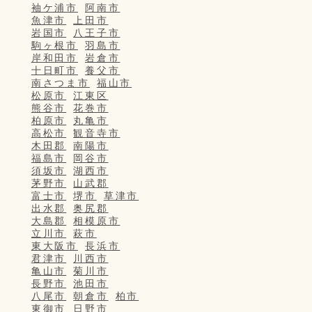
袖ケ浦市
阿南市
魚津市
上田市
岩国市
八王子市
駒ヶ根市
羽島市
岸和田市
岩倉市
十日町市
養父市
南さつま市
福山市
松原市
江東区
熊谷市
花巻市
柏原市
丸亀市
高松市
観音寺市
木田郡
南陽市
福島市
岡谷市
須坂市
湖西市
茅野市
山武郡
富士市
堺市
草津市
出水郡
奥尻郡
大島郡
相模原市
立川市
萩市
東大阪市
長浜市
君津市
川西市
亀山市
菊川市
長野市
池田市
八尾市
朝倉市
柏市
東御市
日野市