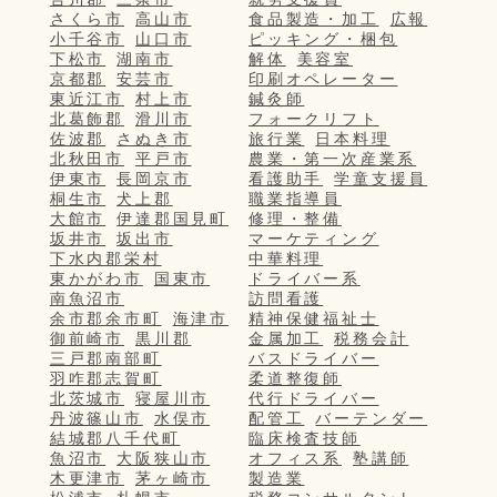
さくら市
高山市
食品製造・加工
広報
小千谷市
山口市
ピッキング・梱包
下松市
湖南市
解体
美容室
京都郡
安芸市
印刷オペレーター
東近江市
村上市
鍼灸師
北葛飾郡
滑川市
フォークリフト
佐波郡
さぬき市
旅行業
日本料理
北秋田市
平戸市
農業・第一次産業系
伊東市
長岡京市
看護助手
学童支援員
桐生市
犬上郡
職業指導員
大館市
伊達郡国見町
修理・整備
坂井市
坂出市
マーケティング
下水内郡栄村
中華料理
東かがわ市
国東市
ドライバー系
南魚沼市
訪問看護
余市郡余市町
海津市
精神保健福祉士
御前崎市
黒川郡
金属加工
税務会計
三戸郡南部町
バスドライバー
羽咋郡志賀町
柔道整復師
北茨城市
寝屋川市
代行ドライバー
丹波篠山市
水俣市
配管工
バーテンダー
結城郡八千代町
臨床検査技師
魚沼市
大阪狭山市
オフィス系
塾講師
木更津市
茅ヶ崎市
製造業