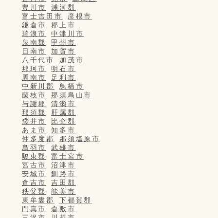
豊川市
浦河郡
富士吉田市
彦根市
鎌倉市
郡上市
瑞浪市
中津川市
泉南郡
甲州市
日南市
加賀市
八千代市
加茂市
那珂市
明石市
周南市
足利市
中新川郡
鳥栖市
藤枝市
那須烏山市
与謝郡
清瀬市
那須郡
肝属郡
袋井市
比企郡
あま市
知多市
仲多度郡
那須塩原市
鳥羽市
武雄市
駿東郡
富士宮市
宮古市
沼津市
安城市
釧路市
倉吉市
吉田郡
秩父郡
能美市
東牟婁郡
下都賀郡
門真市
倉敷市
三沢市
川越市