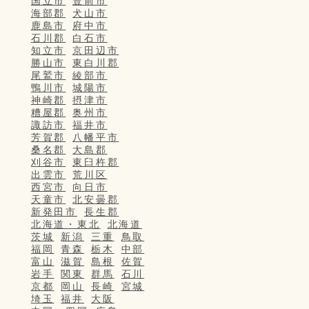
国立市
豊前市
海部郡
犬山市
鹿島市
府中市
石川郡
白石市
知立市
京田辺市
勝山市
東白川郡
尾鷲市
綾部市
鴨川市
城陽市
神崎郡
摂津市
糟屋郡
奥州市
諏訪市
福井市
芳賀郡
八幡平市
桑名郡
大島郡
刈谷市
東臼杵郡
出雲市
荒川区
西宮市
向日市
天童市
北安曇郡
新発田市
長生郡
北海道・東北
北海道
茨城
新潟
三重
鳥取
福岡
青森
栃木
中部
富山
滋賀
島根
佐賀
岩手
関東
群馬
石川
京都
岡山
長崎
宮城
埼玉
福井
大阪