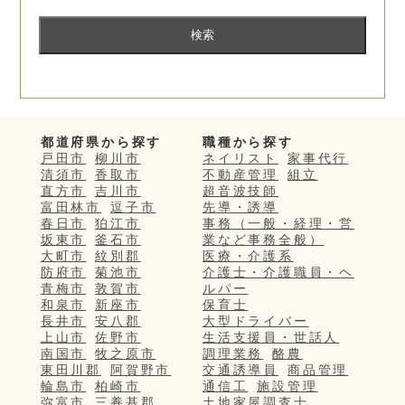
都道府県から探す
職種から探す
戸田市
柳川市
ネイリスト
家事代行
清須市
香取市
不動産管理
組立
直方市
吉川市
超音波技師
富田林市
逗子市
先導・誘導
春日市
狛江市
事務（一般・経理・営
坂東市
釜石市
業など事務全般）
大町市
紋別郡
医療・介護系
防府市
菊池市
介護士・介護職員・ヘ
青梅市
敦賀市
ルパー
和泉市
新座市
保育士
長井市
安八郡
大型ドライバー
上山市
佐野市
生活支援員・世話人
南国市
牧之原市
調理業務
酪農
東田川郡
阿賀野市
交通誘導員
商品管理
輪島市
柏崎市
通信工
施設管理
弥富市
三養基郡
土地家屋調査士