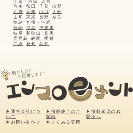
中国・四国
広島
熊本
秋田
千葉
山梨
近畿
兵庫
山口
大分
山形
東京
長野
奈良
徳島
九州・沖縄
宮崎
福島
神奈川
岐阜
和歌山
香川
鹿児島
静岡
愛媛
沖縄
愛知
高知
▶運営会社につ
▶掲載終了のご
▶掲載希望のお
いて
案内
客様へ
▶お問い合わせ
▶よくある質問