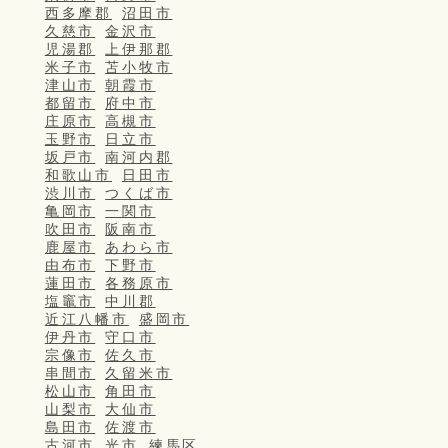
西多摩郡
沼田市
久慈市
金沢市
児湯郡
上伊那郡
米子市
苫小牧市
津山市
朝霞市
都留市
府中市
庄原市
高槻市
玉野市
日立市
坂戸市
南河内郡
和歌山市
日田市
渋川市
つくば市
亀岡市
一関市
吹田市
阪南市
鹿屋市
あわら市
由布市
下野市
蓮田市
各務原市
塩竈市
中川郡
近江八幡市
盛岡市
伊丹市
守口市
宗像市
佐久市
串間市
久留米市
松山市
角田市
山梨市
大仙市
島田市
佐渡市
古河市
光市
練馬区