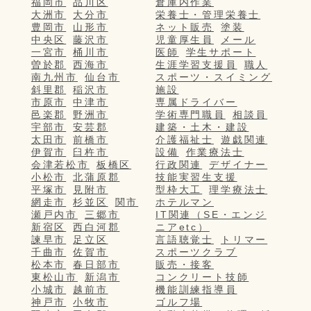
福岡市
品川区
倉庫内作業
大洲市
大分市
栄養士・管理栄養士
豊岡市
山形市
ネット販売
塗装
中央区
藤沢市
児童厚生員
メール
一宮市
桶川市
医師
学生サポート
曽於郡
西海市
生涯学習支援員
職人
南九州市
仙台市
スポーツ・スイミング
斜里郡
稲沢市
施設
市原市
中津市
専属ドライバー
邑楽郡
野洲市
学術専門職員
相談員
宇部市
安芸郡
建築・土木・建設
太田市
前橋市
介護福祉士
遊戯関連
伊賀市
臼杵市
設備
作業療法士
会津若松市
板橋区
行政関連
デザイナー
小松市
北蒲原郡
技能実習生支援
平塚市
見附市
型枠大工
理学療法士
網走市
杉並区
関市
ホテルマン
瀬戸内市
三郷市
IT関連（SE・エンジ
新宿区
西白河郡
ニアetc）
諫早市
足立区
言語聴覚士
トリマー
千曲市
佐賀市
スポーツクラブ
松本市
春日部市
販売・接客
東松山市
新潟市
コンクリート技師
小城市
越前市
機能訓練指導員
神戸市
小牧市
ゴルフ場