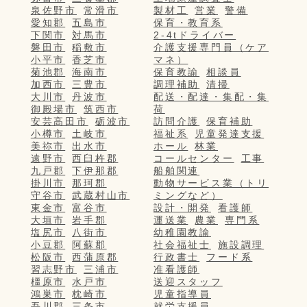
泉佐野市
常滑市
製材工
営業
警備
愛知郡
五島市
保育・教育系
下関市
対馬市
2-4tドライバー
磐田市
稲敷市
介護支援専門員（ケア
小平市
香芝市
マネ）
菊池郡
海南市
保育教諭
相談員
加西市
三豊市
調理補助
清掃
大川市
丹波市
配送・配達・集配・集
御殿場市
筑西市
荷
安芸高田市
砺波市
訪問介護
保育補助
小樽市
土岐市
福祉系
児童発達支援
美祢市
出水市
ホール
林業
遠野市
西臼杵郡
コールセンター
工事
九戸郡
下伊那郡
船舶関連
掛川市
那珂郡
動物サービス業（トリ
守谷市
武蔵村山市
ミングなど）
東金市
富谷市
設計・開発
看護師
大垣市
岩手郡
運送業
農業
専門系
塩尻市
八街市
幼稚園教諭
小豆郡
阿蘇郡
社会福祉士
施設調理
松阪市
西蒲原郡
行政書士
フード系
習志野市
三浦市
准看護師
橿原市
水戸市
送迎スタッフ
鴻巣市
枕崎市
児童指導員
吾川郡
三条市
就労支援員