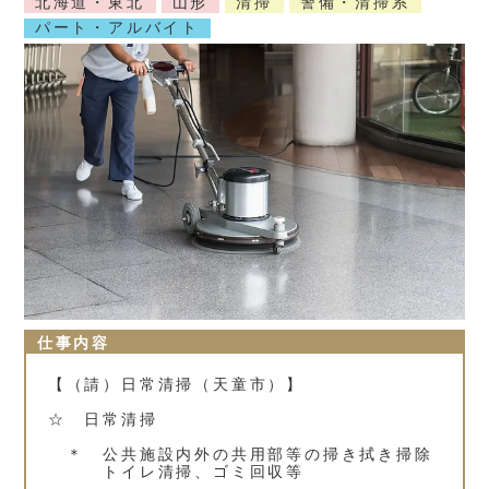
北海道・東北
山形
清掃
警備・清掃系
パート・アルバイト
仕事内容
【（請）日常清掃（天童市）】
☆ 日常清掃
＊ 公共施設内外の共用部等の掃き拭き掃除
トイレ清掃、ゴミ回収等