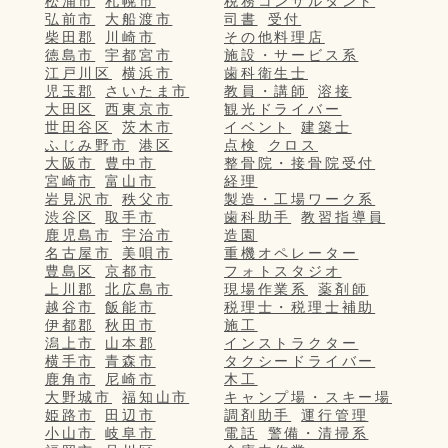
松浦市
札幌市
税務コンサルタント
弘前市
大船渡市
司書
受付
柴田郡
川崎市
その他料理店
徳島市
宇都宮市
施設・サービス系
江戸川区
横浜市
歯科衛生士
児玉郡
さいたま市
教員・講師
溶接
大田区
西東京市
観光ドライバー
世田谷区
茨木市
イベント
建築士
ふじみ野市
港区
点検
クロス
大阪市
豊中市
整骨院・接骨院受付
宮崎市
富山市
経理
岩見沢市
秩父市
製造・工場ワーク系
渋谷区
取手市
歯科助手
教習指導員
鹿児島市
宇治市
造園
名古屋市
美唄市
重機オペレーター
豊島区
京都市
フォトスタジオ
上川郡
北広島市
現場作業系
薬剤師
越谷市
飯能市
税理士・税理士補助
伊都郡
秋田市
施工
潟上市
山本郡
インストラクター
横手市
青森市
タクシードライバー
鹿角市
尼崎市
木工
大野城市
福知山市
キャンプ場・スキー場
姫路市
田辺市
調剤助手
運行管理
小山市
岐阜市
電話
警備・清掃系