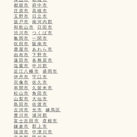
都留市
府中市
庄原市
高槻市
玉野市
日立市
坂戸市
南河内郡
和歌山市
日田市
渋川市
つくば市
亀岡市
一関市
吹田市
阪南市
鹿屋市
あわら市
由布市
下野市
蓮田市
各務原市
塩竈市
中川郡
近江八幡市
盛岡市
伊丹市
守口市
宗像市
佐久市
串間市
久留米市
松山市
角田市
山梨市
大仙市
島田市
佐渡市
古河市
光市
練馬区
豊川市
浦河郡
富士吉田市
彦根市
鎌倉市
郡上市
瑞浪市
中津川市