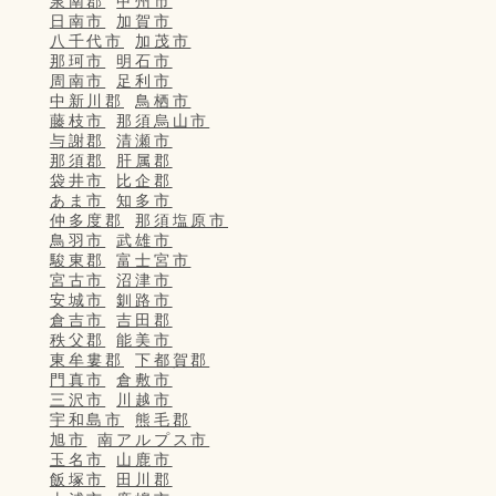
泉南郡
甲州市
日南市
加賀市
八千代市
加茂市
那珂市
明石市
周南市
足利市
中新川郡
鳥栖市
藤枝市
那須烏山市
与謝郡
清瀬市
那須郡
肝属郡
袋井市
比企郡
あま市
知多市
仲多度郡
那須塩原市
鳥羽市
武雄市
駿東郡
富士宮市
宮古市
沼津市
安城市
釧路市
倉吉市
吉田郡
秩父郡
能美市
東牟婁郡
下都賀郡
門真市
倉敷市
三沢市
川越市
宇和島市
熊毛郡
旭市
南アルプス市
玉名市
山鹿市
飯塚市
田川郡