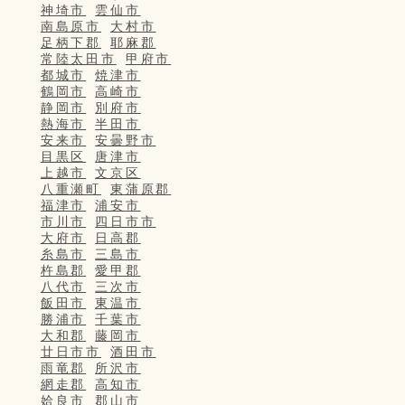
神埼市
雲仙市
南島原市
大村市
足柄下郡
耶麻郡
常陸太田市
甲府市
都城市
焼津市
鶴岡市
高崎市
静岡市
別府市
熱海市
半田市
安来市
安曇野市
目黒区
唐津市
上越市
文京区
八重瀬町
東蒲原郡
福津市
浦安市
市川市
四日市市
大府市
日高郡
糸島市
三島市
杵島郡
愛甲郡
八代市
三次市
飯田市
東温市
勝浦市
千葉市
大和郡
藤岡市
廿日市市
酒田市
雨竜郡
所沢市
網走郡
高知市
姶良市
郡山市