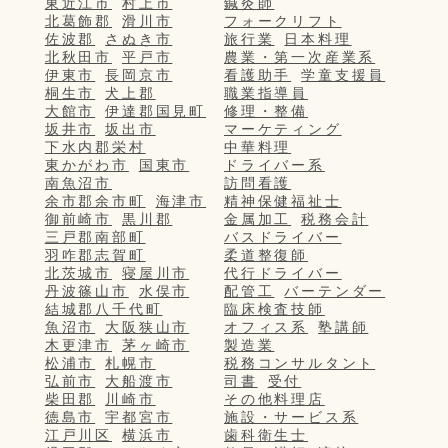
東近江市
村上市
鍼灸師
北葛飾郡
滑川市
フォークリフト
佐波郡
さぬき市
旅行業
日本料理
北秋田市
平戸市
農業・第一次産業系
伊東市
長岡京市
看護助手
学童支援員
桐生市
犬上郡
職業指導員
大館市
伊達郡国見町
修理・整備
坂井市
坂出市
マーケティング
下水内郡栄村
中華料理
東かがわ市
国東市
ドライバー系
南魚沼市
訪問看護
余市郡余市町
海津市
精神保健福祉士
御前崎市
黒川郡
金属加工
税務会計
三戸郡南部町
バスドライバー
羽咋郡志賀町
柔道整復師
北茨城市
寝屋川市
代行ドライバー
丹波篠山市
水俣市
配管工
バーテンダー
結城郡八千代町
臨床検査技師
魚沼市
大阪狭山市
オフィス系
塾講師
木更津市
茅ヶ崎市
製造業
松浦市
札幌市
税務コンサルタント
弘前市
大船渡市
司書
受付
柴田郡
川崎市
その他料理店
徳島市
宇都宮市
施設・サービス系
江戸川区
横浜市
歯科衛生士