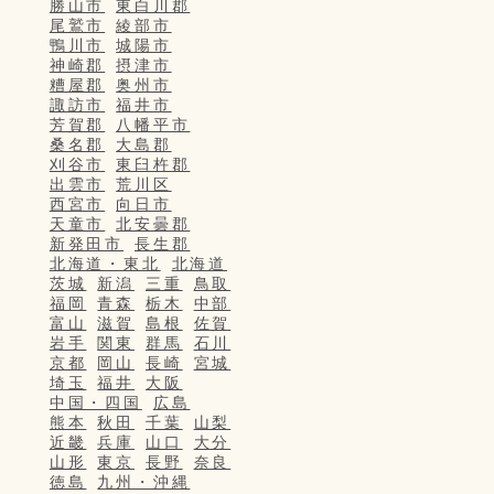
勝山市
東白川郡
尾鷲市
綾部市
鴨川市
城陽市
神崎郡
摂津市
糟屋郡
奥州市
諏訪市
福井市
芳賀郡
八幡平市
桑名郡
大島郡
刈谷市
東臼杵郡
出雲市
荒川区
西宮市
向日市
天童市
北安曇郡
新発田市
長生郡
北海道・東北
北海道
茨城
新潟
三重
鳥取
福岡
青森
栃木
中部
富山
滋賀
島根
佐賀
岩手
関東
群馬
石川
京都
岡山
長崎
宮城
埼玉
福井
大阪
中国・四国
広島
熊本
秋田
千葉
山梨
近畿
兵庫
山口
大分
山形
東京
長野
奈良
徳島
九州・沖縄