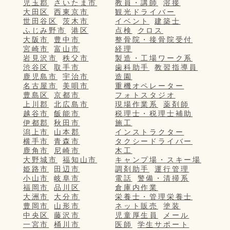
児玉郡
さいたま市
教員・講師
溶接
大田区
西東京市
観光ドライバー
世田谷区
茨木市
イベント
建築士
ふじみ野市
港区
点検
クロス
大阪市
豊中市
整骨院・接骨院受付
宮崎市
富山市
経理
岩見沢市
秩父市
製造・工場ワーク系
渋谷区
取手市
歯科助手
教習指導員
鹿児島市
宇治市
造園
名古屋市
美唄市
重機オペレーター
豊島区
京都市
フォトスタジオ
上川郡
北広島市
現場作業系
薬剤師
越谷市
飯能市
税理士・税理士補助
伊都郡
秋田市
施工
潟上市
山本郡
インストラクター
横手市
青森市
タクシードライバー
鹿角市
尼崎市
木工
大野城市
福知山市
キャンプ場・スキー場
姫路市
田辺市
調剤助手
運行管理
小山市
岐阜市
電話
警備・清掃系
福岡市
品川区
倉庫内作業
大洲市
大分市
栄養士・管理栄養士
豊岡市
山形市
ネット販売
塗装
中央区
藤沢市
児童厚生員
メール
一宮市
桶川市
医師
学生サポート