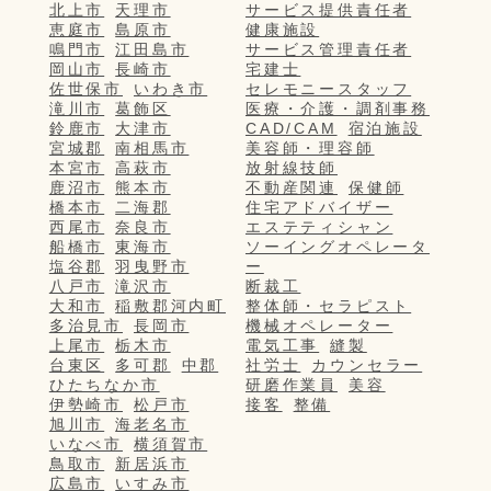
北上市
天理市
サービス提供責任者
恵庭市
島原市
健康施設
鳴門市
江田島市
サービス管理責任者
岡山市
長崎市
宅建士
佐世保市
いわき市
セレモニースタッフ
滝川市
葛飾区
医療・介護・調剤事務
鈴鹿市
大津市
CAD/CAM
宿泊施設
宮城郡
南相馬市
美容師・理容師
本宮市
高萩市
放射線技師
鹿沼市
熊本市
不動産関連
保健師
橋本市
二海郡
住宅アドバイザー
西尾市
奈良市
エステティシャン
船橋市
東海市
ソーイングオペレータ
塩谷郡
羽曳野市
ー
八戸市
滝沢市
断裁工
大和市
稲敷郡河内町
整体師・セラピスト
多治見市
長岡市
機械オペレーター
上尾市
栃木市
電気工事
縫製
台東区
多可郡
中郡
社労士
カウンセラー
ひたちなか市
研磨作業員
美容
伊勢崎市
松戸市
接客
整備
旭川市
海老名市
いなべ市
横須賀市
鳥取市
新居浜市
広島市
いすみ市