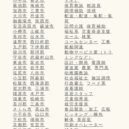
小平市
香芝市
マネ）
菊池郡
海南市
保育教諭
相談員
加西市
三豊市
調理補助
清掃
大川市
丹波市
配送・配達・集配・集
御殿場市
筑西市
荷
安芸高田市
砺波市
訪問介護
保育補助
小樽市
土岐市
福祉系
児童発達支援
美祢市
出水市
ホール
林業
遠野市
西臼杵郡
コールセンター
工事
九戸郡
下伊那郡
船舶関連
掛川市
那珂郡
動物サービス業（トリ
守谷市
武蔵村山市
ミングなど）
東金市
富谷市
設計・開発
看護師
大垣市
岩手郡
運送業
農業
専門系
塩尻市
八街市
幼稚園教諭
小豆郡
阿蘇郡
社会福祉士
施設調理
松阪市
西蒲原郡
行政書士
フード系
習志野市
三浦市
准看護師
橿原市
水戸市
送迎スタッフ
鴻巣市
枕崎市
児童指導員
吾川郡
三条市
就労支援員
さくら市
高山市
食品製造・加工
広報
小千谷市
山口市
ピッキング・梱包
下松市
湖南市
解体
美容室
京都郡
安芸市
印刷オペレーター