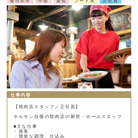
春日井市
中部
愛知
フード系
正社員
仕事内容
【焼肉店スタッフ／正社員】
ホルモン自慢の焼肉店の厨房・ホールスタッフ
■主な仕事
・接客
・簡単な調理、仕込み