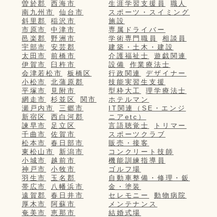
曽於郡
西海市
生涯学習支援員
職人
南九州市
仙台市
スポーツ・スイミング
斜里郡
稲沢市
施設
市原市
中津市
専属ドライバー
邑楽郡
野洲市
学術専門職員
相談員
宇部市
安芸郡
建築・土木・建設
太田市
前橋市
介護福祉士
遊戯関連
伊賀市
臼杵市
設備
作業療法士
会津若松市
板橋区
行政関連
デザイナー
小松市
北蒲原郡
技能実習生支援
平塚市
見附市
型枠大工
理学療法士
網走市
杉並区
関市
ホテルマン
瀬戸内市
三郷市
IT関連（SE・エンジ
新宿区
西白河郡
ニアetc）
諫早市
足立区
言語聴覚士
トリマー
千曲市
佐賀市
スポーツクラブ
松本市
春日部市
販売・接客
東松山市
新潟市
コンクリート技師
小城市
越前市
機能訓練指導員
神戸市
小牧市
ゴルフ場
羽生市
玉名郡
自動車整備・修理・鈑
帯広市
八幡浜市
金・塗装
遠賀郡
春日井市
セレモニー
動物病院
厚木市
阿蘇市
メンテナンス
奄美市
恵那市
結婚式場