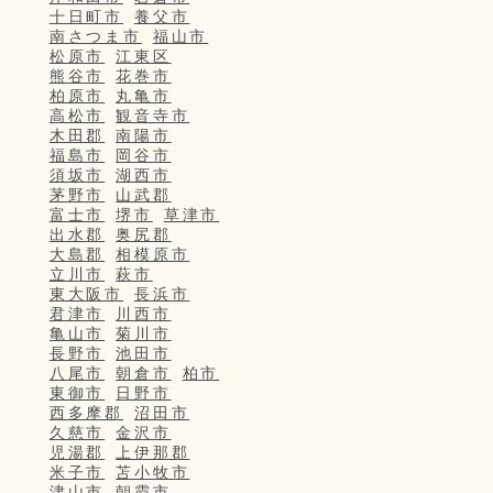
十日町市
養父市
南さつま市
福山市
松原市
江東区
熊谷市
花巻市
柏原市
丸亀市
高松市
観音寺市
木田郡
南陽市
福島市
岡谷市
須坂市
湖西市
茅野市
山武郡
富士市
堺市
草津市
出水郡
奥尻郡
大島郡
相模原市
立川市
萩市
東大阪市
長浜市
君津市
川西市
亀山市
菊川市
長野市
池田市
八尾市
朝倉市
柏市
東御市
日野市
西多摩郡
沼田市
久慈市
金沢市
児湯郡
上伊那郡
米子市
苫小牧市
津山市
朝霞市