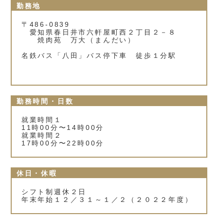
勤務地
〒486-0839
愛知県春日井市六軒屋町西２丁目２－８
焼肉苑 万大（まんだい）
名鉄バス「八田」バス停下車 徒歩１分駅
勤務時間・日数
就業時間１
11時00分〜14時00分
就業時間２
17時00分〜22時00分
休日・休暇
シフト制週休２日
年末年始１２／３１～１／２（２０２２年度）