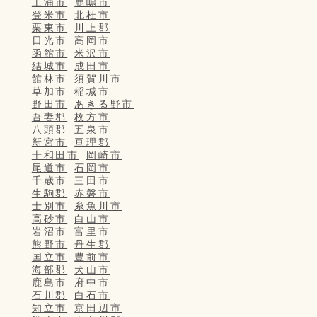
土浦市
鹿嶋市
登米市
北杜市
栗東市
川上郡
日光市
高岡市
函館市
米沢市
結城市
成田市
館林市
須賀川市
草加市
稲城市
野田市
あきる野市
吾妻郡
枚方市
八頭郡
五泉市
新宮市
亘理郡
十和田市
岡崎市
尾道市
石岡市
千歳市
三田市
生駒郡
赤磐市
士別市
糸魚川市
高砂市
白山市
岩沼市
富里市
熊野市
丹生郡
国立市
豊前市
海部郡
犬山市
鹿島市
府中市
石川郡
白石市
知立市
京田辺市