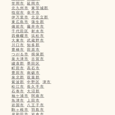
笠岡市
延岡市
北九州市
東茨城郡
指宿市
幸手市
伊万里市
北足立郡
東広島市
蒲生郡
備前市
藤井寺市
千代田区
射水市
四條畷市
浜松市
大東市
武蔵野市
川口市
知多郡
豊橋市
田原市
つがる市
揖保郡
泉大津市
古賀市
綴喜郡
墨田区
町田市
高石市
豊田市
南砺市
泉北郡
双葉郡
紫波郡
中野区
津市
松江市
長久手市
石巻市
大沼郡
袖ケ浦市
阿南市
魚津市
上田市
岩国市
八王子市
駒ヶ根市
羽島市
岸和田市
岩倉市