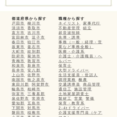
都道府県から探す
職種から探す
戸田市
柳川市
ネイリスト
家事代行
清須市
香取市
不動産管理
組立
直方市
吉川市
超音波技師
富田林市
逗子市
先導・誘導
春日市
狛江市
事務（一般・経理・営
坂東市
釜石市
業など事務全般）
大町市
紋別郡
医療・介護系
防府市
菊池市
介護士・介護職員・ヘ
青梅市
敦賀市
ルパー
和泉市
新座市
保育士
長井市
安八郡
大型ドライバー
上山市
佐野市
生活支援員・世話人
南国市
牧之原市
調理業務
酪農
東田川郡
阿賀野市
交通誘導員
商品管理
輪島市
柏崎市
通信工
施設管理
弥富市
三養基郡
土地家屋調査士
泉佐野市
常滑市
製材工
営業
警備
愛知郡
五島市
保育・教育系
下関市
対馬市
2-4tドライバー
磐田市
稲敷市
介護支援専門員（ケア