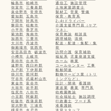
輪島市
柏崎市
通信工
施設管理
弥富市
三養基郡
土地家屋調査士
泉佐野市
常滑市
製材工
営業
警備
愛知郡
五島市
保育・教育系
下関市
対馬市
2-4tドライバー
磐田市
稲敷市
介護支援専門員（ケア
小平市
香芝市
マネ）
菊池郡
海南市
保育教諭
相談員
加西市
三豊市
調理補助
清掃
大川市
丹波市
配送・配達・集配・集
御殿場市
筑西市
荷
安芸高田市
砺波市
訪問介護
保育補助
小樽市
土岐市
福祉系
児童発達支援
美祢市
出水市
ホール
林業
遠野市
西臼杵郡
コールセンター
工事
九戸郡
下伊那郡
船舶関連
掛川市
那珂郡
動物サービス業（トリ
守谷市
武蔵村山市
ミングなど）
東金市
富谷市
設計・開発
看護師
大垣市
岩手郡
運送業
農業
専門系
塩尻市
八街市
幼稚園教諭
小豆郡
阿蘇郡
社会福祉士
施設調理
松阪市
西蒲原郡
行政書士
フード系
習志野市
三浦市
准看護師
橿原市
水戸市
送迎スタッフ