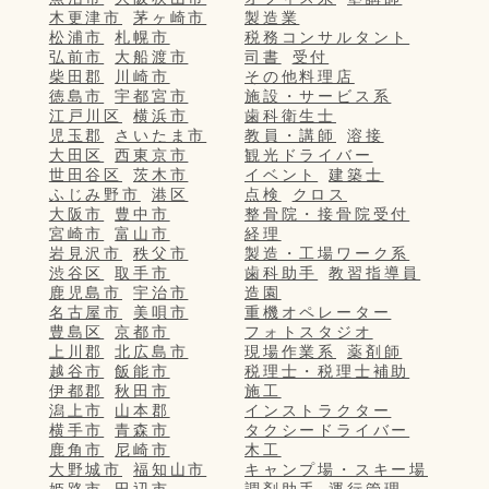
木更津市
茅ヶ崎市
製造業
松浦市
札幌市
税務コンサルタント
弘前市
大船渡市
司書
受付
柴田郡
川崎市
その他料理店
徳島市
宇都宮市
施設・サービス系
江戸川区
横浜市
歯科衛生士
児玉郡
さいたま市
教員・講師
溶接
大田区
西東京市
観光ドライバー
世田谷区
茨木市
イベント
建築士
ふじみ野市
港区
点検
クロス
大阪市
豊中市
整骨院・接骨院受付
宮崎市
富山市
経理
岩見沢市
秩父市
製造・工場ワーク系
渋谷区
取手市
歯科助手
教習指導員
鹿児島市
宇治市
造園
名古屋市
美唄市
重機オペレーター
豊島区
京都市
フォトスタジオ
上川郡
北広島市
現場作業系
薬剤師
越谷市
飯能市
税理士・税理士補助
伊都郡
秋田市
施工
潟上市
山本郡
インストラクター
横手市
青森市
タクシードライバー
鹿角市
尼崎市
木工
大野城市
福知山市
キャンプ場・スキー場