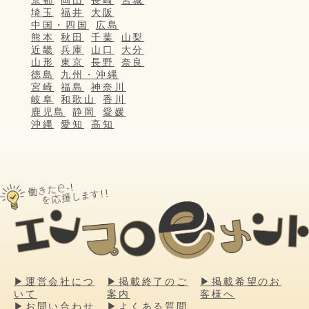
京都
岡山
長崎
宮城
埼玉
福井
大阪
中国・四国
広島
熊本
秋田
千葉
山梨
近畿
兵庫
山口
大分
山形
東京
長野
奈良
徳島
九州・沖縄
宮崎
福島
神奈川
岐阜
和歌山
香川
鹿児島
静岡
愛媛
沖縄
愛知
高知
▶運営会社につ
▶掲載終了のご
▶掲載希望のお
いて
案内
客様へ
▶お問い合わせ
▶よくある質問