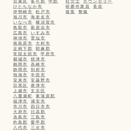
台東区
多可郡
中郡
社労士
カウンセラー
ひたちなか市
研磨作業員
美容
伊勢崎市
松戸市
接客
整備
旭川市
海老名市
いなべ市
横須賀市
鳥取市
新居浜市
広島市
いすみ市
神埼市
雲仙市
南島原市
大村市
足柄下郡
耶麻郡
常陸太田市
甲府市
都城市
焼津市
鶴岡市
高崎市
静岡市
別府市
熱海市
半田市
安来市
安曇野市
目黒区
唐津市
上越市
文京区
八重瀬町
東蒲原郡
福津市
浦安市
市川市
四日市市
大府市
日高郡
糸島市
三島市
杵島郡
愛甲郡
八代市
三次市