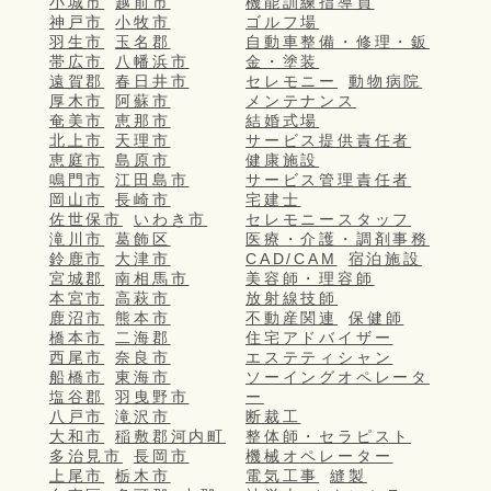
小城市
越前市
機能訓練指導員
神戸市
小牧市
ゴルフ場
羽生市
玉名郡
自動車整備・修理・鈑
帯広市
八幡浜市
金・塗装
遠賀郡
春日井市
セレモニー
動物病院
厚木市
阿蘇市
メンテナンス
奄美市
恵那市
結婚式場
北上市
天理市
サービス提供責任者
恵庭市
島原市
健康施設
鳴門市
江田島市
サービス管理責任者
岡山市
長崎市
宅建士
佐世保市
いわき市
セレモニースタッフ
滝川市
葛飾区
医療・介護・調剤事務
鈴鹿市
大津市
CAD/CAM
宿泊施設
宮城郡
南相馬市
美容師・理容師
本宮市
高萩市
放射線技師
鹿沼市
熊本市
不動産関連
保健師
橋本市
二海郡
住宅アドバイザー
西尾市
奈良市
エステティシャン
船橋市
東海市
ソーイングオペレータ
塩谷郡
羽曳野市
ー
八戸市
滝沢市
断裁工
大和市
稲敷郡河内町
整体師・セラピスト
多治見市
長岡市
機械オペレーター
上尾市
栃木市
電気工事
縫製