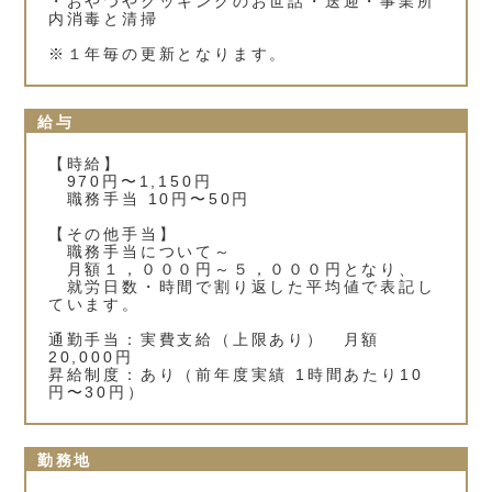
・おやつやクッキングのお世話・送迎・事業所
内消毒と清掃
※１年毎の更新となります。
給与
【時給】
970円〜1,150円
職務手当 10円〜50円
【その他手当】
職務手当について～
月額１，０００円～５，０００円となり、
就労日数・時間で割り返した平均値で表記し
ています。
通勤手当：実費支給（上限あり） 月額
20,000円
昇給制度：あり（前年度実績 1時間あたり10
円〜30円）
勤務地