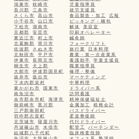
鴻巣市
枕崎市
児童指導員
吾川郡
三条市
就労支援員
さくら市
高山市
食品製造・加工
広報
小千谷市
山口市
ピッキング・梱包
下松市
湖南市
解体
美容室
京都郡
安芸市
印刷オペレーター
東近江市
村上市
鍼灸師
北葛飾郡
滑川市
フォークリフト
佐波郡
さぬき市
旅行業
日本料理
北秋田市
平戸市
農業・第一次産業系
伊東市
長岡京市
看護助手
学童支援員
桐生市
犬上郡
職業指導員
大館市
伊達郡国見町
修理・整備
坂井市
坂出市
マーケティング
下水内郡栄村
中華料理
東かがわ市
国東市
ドライバー系
南魚沼市
訪問看護
余市郡余市町
海津市
精神保健福祉士
御前崎市
黒川郡
金属加工
税務会計
三戸郡南部町
バスドライバー
羽咋郡志賀町
柔道整復師
北茨城市
寝屋川市
代行ドライバー
丹波篠山市
水俣市
配管工
バーテンダー
結城郡八千代町
臨床検査技師
魚沼市
大阪狭山市
オフィス系
塾講師