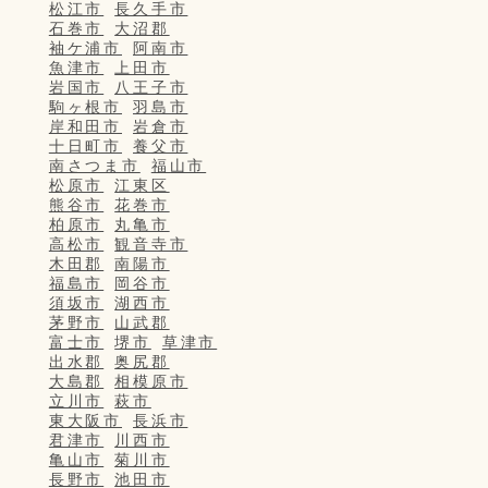
松江市
長久手市
石巻市
大沼郡
袖ケ浦市
阿南市
魚津市
上田市
岩国市
八王子市
駒ヶ根市
羽島市
岸和田市
岩倉市
十日町市
養父市
南さつま市
福山市
松原市
江東区
熊谷市
花巻市
柏原市
丸亀市
高松市
観音寺市
木田郡
南陽市
福島市
岡谷市
須坂市
湖西市
茅野市
山武郡
富士市
堺市
草津市
出水郡
奥尻郡
大島郡
相模原市
立川市
萩市
東大阪市
長浜市
君津市
川西市
亀山市
菊川市
長野市
池田市