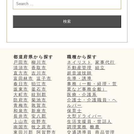
都道府県から探す
職種から探す
戸田市
柳川市
ネイリスト
家事代行
清須市
香取市
不動産管理
組立
直方市
吉川市
超音波技師
富田林市
逗子市
先導・誘導
春日市
狛江市
事務（一般・経理・営
坂東市
釜石市
業など事務全般）
大町市
紋別郡
医療・介護系
防府市
菊池市
介護士・介護職員・ヘ
青梅市
敦賀市
ルパー
和泉市
新座市
保育士
長井市
安八郡
大型ドライバー
上山市
佐野市
生活支援員・世話人
南国市
牧之原市
調理業務
酪農
東田川郡
阿賀野市
交通誘導員
商品管理