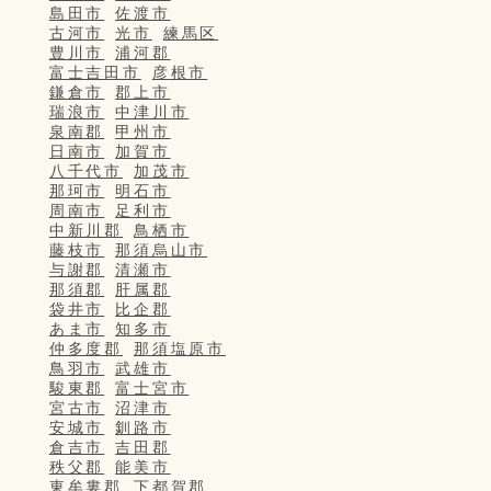
島田市
佐渡市
古河市
光市
練馬区
豊川市
浦河郡
富士吉田市
彦根市
鎌倉市
郡上市
瑞浪市
中津川市
泉南郡
甲州市
日南市
加賀市
八千代市
加茂市
那珂市
明石市
周南市
足利市
中新川郡
鳥栖市
藤枝市
那須烏山市
与謝郡
清瀬市
那須郡
肝属郡
袋井市
比企郡
あま市
知多市
仲多度郡
那須塩原市
鳥羽市
武雄市
駿東郡
富士宮市
宮古市
沼津市
安城市
釧路市
倉吉市
吉田郡
秩父郡
能美市
東牟婁郡
下都賀郡