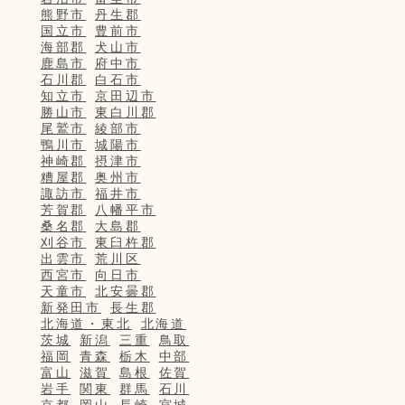
熊野市
丹生郡
国立市
豊前市
海部郡
犬山市
鹿島市
府中市
石川郡
白石市
知立市
京田辺市
勝山市
東白川郡
尾鷲市
綾部市
鴨川市
城陽市
神崎郡
摂津市
糟屋郡
奥州市
諏訪市
福井市
芳賀郡
八幡平市
桑名郡
大島郡
刈谷市
東臼杵郡
出雲市
荒川区
西宮市
向日市
天童市
北安曇郡
新発田市
長生郡
北海道・東北
北海道
茨城
新潟
三重
鳥取
福岡
青森
栃木
中部
富山
滋賀
島根
佐賀
岩手
関東
群馬
石川