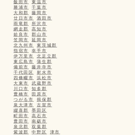
飯田市
東温市
勝浦市
千葉市
大和郡
藤岡市
廿日市市
酒田市
雨竜郡
所沢市
網走郡
高知市
姶良市
郡山市
笠岡市
延岡市
北九州市
東茨城郡
指宿市
幸手市
伊万里市
北足立郡
東広島市
蒲生郡
備前市
藤井寺市
千代田区
射水市
四條畷市
浜松市
大東市
武蔵野市
川口市
知多郡
豊橋市
田原市
つがる市
揖保郡
泉大津市
古賀市
綴喜郡
墨田区
町田市
高石市
豊田市
南砺市
泉北郡
双葉郡
紫波郡
中野区
津市