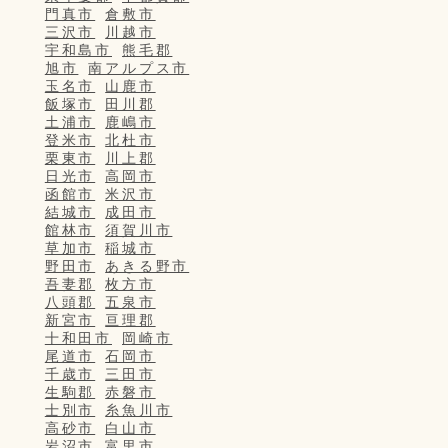
門真市
倉敷市
三沢市
川越市
宇和島市
熊毛郡
旭市
南アルプス市
玉名市
山鹿市
飯塚市
田川郡
土浦市
鹿嶋市
登米市
北杜市
栗東市
川上郡
日光市
高岡市
函館市
米沢市
結城市
成田市
館林市
須賀川市
草加市
稲城市
野田市
あきる野市
吾妻郡
枚方市
八頭郡
五泉市
新宮市
亘理郡
十和田市
岡崎市
尾道市
石岡市
千歳市
三田市
生駒郡
赤磐市
士別市
糸魚川市
高砂市
白山市
岩沼市
富里市