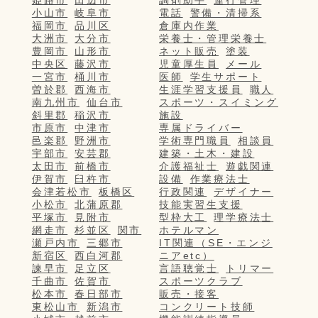
姫路市
田辺市
調剤助手
運行管理
小山市
岐阜市
電話
警備・清掃系
福岡市
品川区
倉庫内作業
大洲市
大分市
栄養士・管理栄養士
豊岡市
山形市
ネット販売
塗装
中央区
藤沢市
児童厚生員
メール
一宮市
桶川市
医師
学生サポート
曽於郡
西海市
生涯学習支援員
職人
南九州市
仙台市
スポーツ・スイミング
斜里郡
稲沢市
施設
市原市
中津市
専属ドライバー
邑楽郡
野洲市
学術専門職員
相談員
宇部市
安芸郡
建築・土木・建設
太田市
前橋市
介護福祉士
遊戯関連
伊賀市
臼杵市
設備
作業療法士
会津若松市
板橋区
行政関連
デザイナー
小松市
北蒲原郡
技能実習生支援
平塚市
見附市
型枠大工
理学療法士
網走市
杉並区
関市
ホテルマン
瀬戸内市
三郷市
IT関連（SE・エンジ
新宿区
西白河郡
ニアetc）
諫早市
足立区
言語聴覚士
トリマー
千曲市
佐賀市
スポーツクラブ
松本市
春日部市
販売・接客
東松山市
新潟市
コンクリート技師