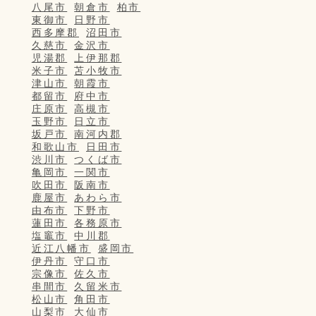
八尾市
朝倉市
柏市
東御市
日野市
西多摩郡
沼田市
久慈市
金沢市
児湯郡
上伊那郡
米子市
苫小牧市
津山市
朝霞市
都留市
府中市
庄原市
高槻市
玉野市
日立市
坂戸市
南河内郡
和歌山市
日田市
渋川市
つくば市
亀岡市
一関市
吹田市
阪南市
鹿屋市
あわら市
由布市
下野市
蓮田市
各務原市
塩竈市
中川郡
近江八幡市
盛岡市
伊丹市
守口市
宗像市
佐久市
串間市
久留米市
松山市
角田市
山梨市
大仙市