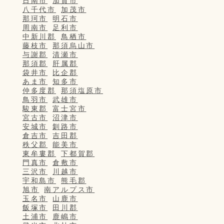
日南市
加賀市
八千代市
加茂市
那珂市
明石市
周南市
足利市
中新川郡
鳥栖市
藤枝市
那須烏山市
与謝郡
清瀬市
那須郡
肝属郡
袋井市
比企郡
あま市
知多市
仲多度郡
那須塩原市
鳥羽市
武雄市
駿東郡
富士宮市
宮古市
沼津市
安城市
釧路市
倉吉市
吉田郡
秩父郡
能美市
東牟婁郡
下都賀郡
門真市
倉敷市
三沢市
川越市
宇和島市
熊毛郡
旭市
南アルプス市
玉名市
山鹿市
飯塚市
田川郡
土浦市
鹿嶋市