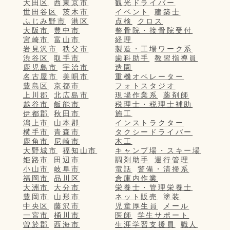
大田区
西東京市
観光ドライバー
世田谷区
茨木市
イベント
建築士
ふじみ野市
港区
点検
クロス
大阪市
豊中市
整骨院・接骨院受付
宮崎市
富山市
経理
岩見沢市
秩父市
製造・工場ワーク系
渋谷区
取手市
歯科助手
教習指導員
鹿児島市
宇治市
造園
名古屋市
美唄市
重機オペレーター
豊島区
京都市
フォトスタジオ
上川郡
北広島市
現場作業系
薬剤師
越谷市
飯能市
税理士・税理士補助
伊都郡
秋田市
施工
潟上市
山本郡
インストラクター
横手市
青森市
タクシードライバー
鹿角市
尼崎市
木工
大野城市
福知山市
キャンプ場・スキー場
姫路市
田辺市
調剤助手
運行管理
小山市
岐阜市
電話
警備・清掃系
福岡市
品川区
倉庫内作業
大洲市
大分市
栄養士・管理栄養士
豊岡市
山形市
ネット販売
塗装
中央区
藤沢市
児童厚生員
メール
一宮市
桶川市
医師
学生サポート
曽於郡
西海市
生涯学習支援員
職人