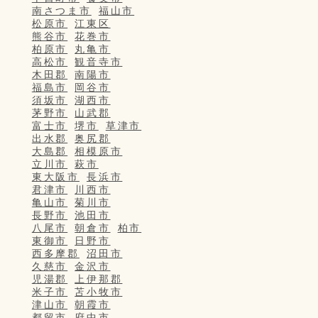
南さつま市
福山市
松原市
江東区
熊谷市
花巻市
柏原市
丸亀市
高松市
観音寺市
木田郡
南陽市
福島市
岡谷市
須坂市
湖西市
茅野市
山武郡
富士市
堺市
草津市
出水郡
奥尻郡
大島郡
相模原市
立川市
萩市
東大阪市
長浜市
君津市
川西市
亀山市
菊川市
長野市
池田市
八尾市
朝倉市
柏市
東御市
日野市
西多摩郡
沼田市
久慈市
金沢市
児湯郡
上伊那郡
米子市
苫小牧市
津山市
朝霞市
都留市
府中市