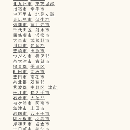
北九州市
東茨城郡
指宿市
幸手市
伊万里市
北足立郡
東広島市
蒲生郡
備前市
藤井寺市
千代田区
射水市
四條畷市
浜松市
大東市
武蔵野市
川口市
知多郡
豊橋市
田原市
つがる市
揖保郡
泉大津市
古賀市
綴喜郡
墨田区
町田市
高石市
豊田市
南砺市
泉北郡
双葉郡
紫波郡
中野区
津市
松江市
長久手市
石巻市
大沼郡
袖ケ浦市
阿南市
魚津市
上田市
岩国市
八王子市
駒ヶ根市
羽島市
岸和田市
岩倉市
十日町市
養父市