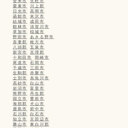
登米市
北杜市
栗東市
川上郡
日光市
高岡市
函館市
米沢市
結城市
成田市
館林市
須賀川市
草加市
稲城市
野田市
あきる野市
吾妻郡
枚方市
八頭郡
五泉市
新宮市
亘理郡
十和田市
岡崎市
尾道市
石岡市
千歳市
三田市
生駒郡
赤磐市
士別市
糸魚川市
高砂市
白山市
岩沼市
富里市
熊野市
丹生郡
国立市
豊前市
海部郡
犬山市
鹿島市
府中市
石川郡
白石市
知立市
京田辺市
勝山市
東白川郡