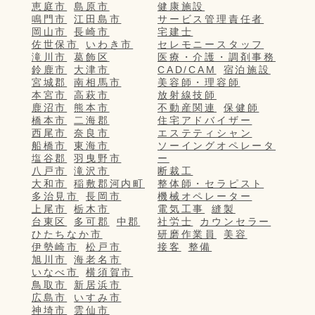
恵庭市
島原市
健康施設
鳴門市
江田島市
サービス管理責任者
岡山市
長崎市
宅建士
佐世保市
いわき市
セレモニースタッフ
滝川市
葛飾区
医療・介護・調剤事務
鈴鹿市
大津市
CAD/CAM
宿泊施設
宮城郡
南相馬市
美容師・理容師
本宮市
高萩市
放射線技師
鹿沼市
熊本市
不動産関連
保健師
橋本市
二海郡
住宅アドバイザー
西尾市
奈良市
エステティシャン
船橋市
東海市
ソーイングオペレータ
塩谷郡
羽曳野市
ー
八戸市
滝沢市
断裁工
大和市
稲敷郡河内町
整体師・セラピスト
多治見市
長岡市
機械オペレーター
上尾市
栃木市
電気工事
縫製
台東区
多可郡
中郡
社労士
カウンセラー
ひたちなか市
研磨作業員
美容
伊勢崎市
松戸市
接客
整備
旭川市
海老名市
いなべ市
横須賀市
鳥取市
新居浜市
広島市
いすみ市
神埼市
雲仙市