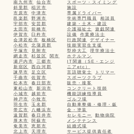
南九州市
仙台市
スポーツ・スイミング
斜里郡
稲沢市
施設
市原市
中津市
専属ドライバー
邑楽郡
野洲市
学術専門職員
相談員
宇部市
安芸郡
建築・土木・建設
太田市
前橋市
介護福祉士
遊戯関連
伊賀市
臼杵市
設備
作業療法士
会津若松市
板橋区
行政関連
デザイナー
小松市
北蒲原郡
技能実習生支援
平塚市
見附市
型枠大工
理学療法士
網走市
杉並区
関市
ホテルマン
瀬戸内市
三郷市
IT関連（SE・エンジ
新宿区
西白河郡
ニアetc）
諫早市
足立区
言語聴覚士
トリマー
千曲市
佐賀市
スポーツクラブ
松本市
春日部市
販売・接客
東松山市
新潟市
コンクリート技師
小城市
越前市
機能訓練指導員
神戸市
小牧市
ゴルフ場
羽生市
玉名郡
自動車整備・修理・鈑
帯広市
八幡浜市
金・塗装
遠賀郡
春日井市
セレモニー
動物病院
厚木市
阿蘇市
メンテナンス
奄美市
恵那市
結婚式場
北上市
天理市
サービス提供責任者