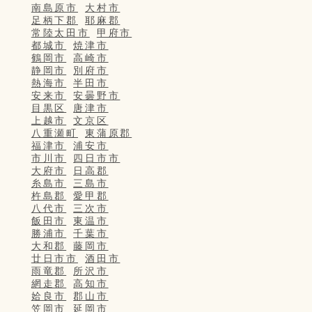
南島原市
大村市
足柄下郡
耶麻郡
常陸太田市
甲府市
都城市
焼津市
鶴岡市
高崎市
静岡市
別府市
熱海市
半田市
安来市
安曇野市
目黒区
唐津市
上越市
文京区
八重瀬町
東蒲原郡
福津市
浦安市
市川市
四日市市
大府市
日高郡
糸島市
三島市
杵島郡
愛甲郡
八代市
三次市
飯田市
東温市
勝浦市
千葉市
大和郡
藤岡市
廿日市市
酒田市
雨竜郡
所沢市
網走郡
高知市
姶良市
郡山市
笠岡市
延岡市