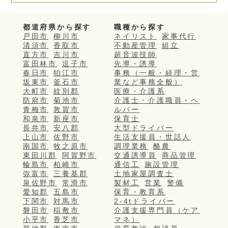
都道府県から探す
職種から探す
戸田市
柳川市
ネイリスト
家事代行
清須市
香取市
不動産管理
組立
直方市
吉川市
超音波技師
富田林市
逗子市
先導・誘導
春日市
狛江市
事務（一般・経理・営
坂東市
釜石市
業など事務全般）
大町市
紋別郡
医療・介護系
防府市
菊池市
介護士・介護職員・ヘ
青梅市
敦賀市
ルパー
和泉市
新座市
保育士
長井市
安八郡
大型ドライバー
上山市
佐野市
生活支援員・世話人
南国市
牧之原市
調理業務
酪農
東田川郡
阿賀野市
交通誘導員
商品管理
輪島市
柏崎市
通信工
施設管理
弥富市
三養基郡
土地家屋調査士
泉佐野市
常滑市
製材工
営業
警備
愛知郡
五島市
保育・教育系
下関市
対馬市
2-4tドライバー
磐田市
稲敷市
介護支援専門員（ケア
小平市
香芝市
マネ）