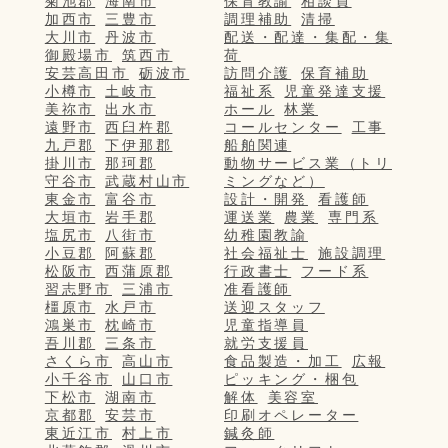
菊池郡
海南市
保育教諭
相談員
加西市
三豊市
調理補助
清掃
大川市
丹波市
配送・配達・集配・集
御殿場市
筑西市
荷
安芸高田市
砺波市
訪問介護
保育補助
小樽市
土岐市
福祉系
児童発達支援
美祢市
出水市
ホール
林業
遠野市
西臼杵郡
コールセンター
工事
九戸郡
下伊那郡
船舶関連
掛川市
那珂郡
動物サービス業（トリ
守谷市
武蔵村山市
ミングなど）
東金市
富谷市
設計・開発
看護師
大垣市
岩手郡
運送業
農業
専門系
塩尻市
八街市
幼稚園教諭
小豆郡
阿蘇郡
社会福祉士
施設調理
松阪市
西蒲原郡
行政書士
フード系
習志野市
三浦市
准看護師
橿原市
水戸市
送迎スタッフ
鴻巣市
枕崎市
児童指導員
吾川郡
三条市
就労支援員
さくら市
高山市
食品製造・加工
広報
小千谷市
山口市
ピッキング・梱包
下松市
湖南市
解体
美容室
京都郡
安芸市
印刷オペレーター
東近江市
村上市
鍼灸師