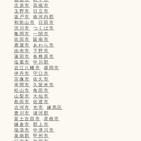
庄原市
高槻市
玉野市
日立市
坂戸市
南河内郡
和歌山市
日田市
渋川市
つくば市
亀岡市
一関市
吹田市
阪南市
鹿屋市
あわら市
由布市
下野市
蓮田市
各務原市
塩竈市
中川郡
近江八幡市
盛岡市
伊丹市
守口市
宗像市
佐久市
串間市
久留米市
松山市
角田市
山梨市
大仙市
島田市
佐渡市
古河市
光市
練馬区
豊川市
浦河郡
富士吉田市
彦根市
鎌倉市
郡上市
瑞浪市
中津川市
泉南郡
甲州市