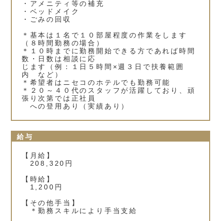
・アメニティ等の補充
・ベッドメイク
・ごみの回収
＊基本は１名で１０部屋程度の作業をします
（８時間勤務の場合）
＊１０時までに勤務開始できる方であれば時間
数・日数は相談に応
じます（例：１日５時間×週３日で扶養範囲
内 など）
＊希望者はニセコのホテルでも勤務可能
＊２０～４０代のスタッフが活躍しており、頑
張り次第では正社員
への登用あり（実績あり）
給与
【月給】
208,320円
【時給】
1,200円
【その他手当】
＊勤務スキルにより手当支給