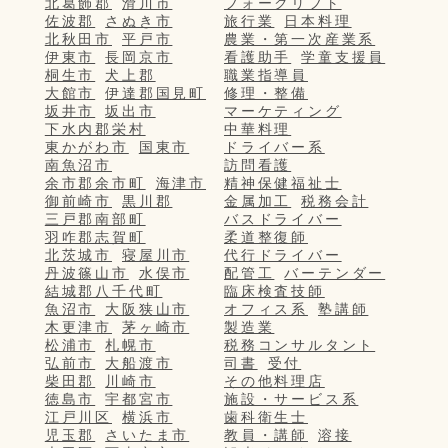
北葛飾郡
滑川市
フォークリフト
佐波郡
さぬき市
旅行業
日本料理
北秋田市
平戸市
農業・第一次産業系
伊東市
長岡京市
看護助手
学童支援員
桐生市
犬上郡
職業指導員
大館市
伊達郡国見町
修理・整備
坂井市
坂出市
マーケティング
下水内郡栄村
中華料理
東かがわ市
国東市
ドライバー系
南魚沼市
訪問看護
余市郡余市町
海津市
精神保健福祉士
御前崎市
黒川郡
金属加工
税務会計
三戸郡南部町
バスドライバー
羽咋郡志賀町
柔道整復師
北茨城市
寝屋川市
代行ドライバー
丹波篠山市
水俣市
配管工
バーテンダー
結城郡八千代町
臨床検査技師
魚沼市
大阪狭山市
オフィス系
塾講師
木更津市
茅ヶ崎市
製造業
松浦市
札幌市
税務コンサルタント
弘前市
大船渡市
司書
受付
柴田郡
川崎市
その他料理店
徳島市
宇都宮市
施設・サービス系
江戸川区
横浜市
歯科衛生士
児玉郡
さいたま市
教員・講師
溶接