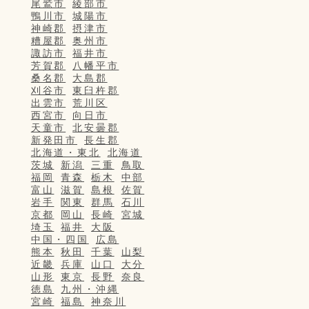
尾鷲市
綾部市
鴨川市
城陽市
神崎郡
摂津市
糟屋郡
奥州市
諏訪市
福井市
芳賀郡
八幡平市
桑名郡
大島郡
刈谷市
東臼杵郡
出雲市
荒川区
西宮市
向日市
天童市
北安曇郡
新発田市
長生郡
北海道・東北
北海道
茨城
新潟
三重
鳥取
福岡
青森
栃木
中部
富山
滋賀
島根
佐賀
岩手
関東
群馬
石川
京都
岡山
長崎
宮城
埼玉
福井
大阪
中国・四国
広島
熊本
秋田
千葉
山梨
近畿
兵庫
山口
大分
山形
東京
長野
奈良
徳島
九州・沖縄
宮崎
福島
神奈川