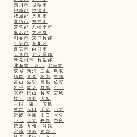
鴨川市
城陽市
神崎郡
摂津市
糟屋郡
奥州市
諏訪市
福井市
芳賀郡
八幡平市
桑名郡
大島郡
刈谷市
東臼杵郡
出雲市
荒川区
西宮市
向日市
天童市
北安曇郡
新発田市
長生郡
北海道・東北
北海道
茨城
新潟
三重
鳥取
福岡
青森
栃木
中部
富山
滋賀
島根
佐賀
岩手
関東
群馬
石川
京都
岡山
長崎
宮城
埼玉
福井
大阪
中国・四国
広島
熊本
秋田
千葉
山梨
近畿
兵庫
山口
大分
山形
東京
長野
奈良
徳島
九州・沖縄
宮崎
福島
神奈川
岐阜
和歌山
香川