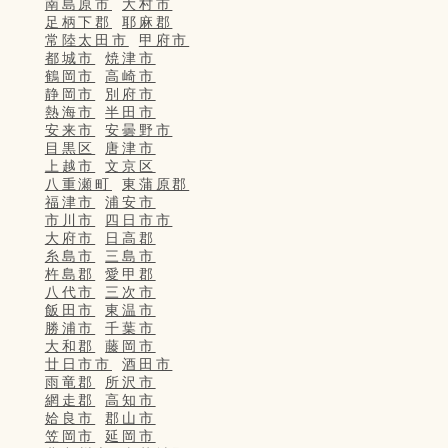
南島原市
大村市
足柄下郡
耶麻郡
常陸太田市
甲府市
都城市
焼津市
鶴岡市
高崎市
静岡市
別府市
熱海市
半田市
安来市
安曇野市
目黒区
唐津市
上越市
文京区
八重瀬町
東蒲原郡
福津市
浦安市
市川市
四日市市
大府市
日高郡
糸島市
三島市
杵島郡
愛甲郡
八代市
三次市
飯田市
東温市
勝浦市
千葉市
大和郡
藤岡市
廿日市市
酒田市
雨竜郡
所沢市
網走郡
高知市
姶良市
郡山市
笠岡市
延岡市