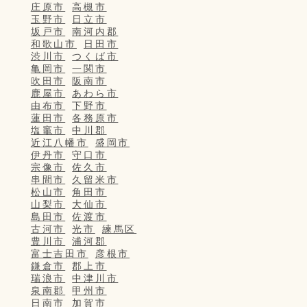
庄原市
高槻市
玉野市
日立市
坂戸市
南河内郡
和歌山市
日田市
渋川市
つくば市
亀岡市
一関市
吹田市
阪南市
鹿屋市
あわら市
由布市
下野市
蓮田市
各務原市
塩竈市
中川郡
近江八幡市
盛岡市
伊丹市
守口市
宗像市
佐久市
串間市
久留米市
松山市
角田市
山梨市
大仙市
島田市
佐渡市
古河市
光市
練馬区
豊川市
浦河郡
富士吉田市
彦根市
鎌倉市
郡上市
瑞浪市
中津川市
泉南郡
甲州市
日南市
加賀市