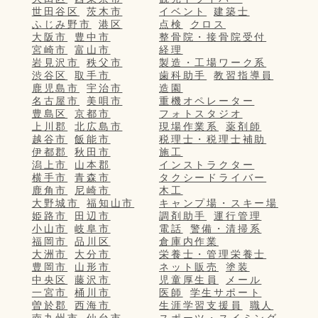
世田谷区
茨木市
イベント
建築士
ふじみ野市
港区
点検
クロス
大阪市
豊中市
整骨院・接骨院受付
宮崎市
富山市
経理
岩見沢市
秩父市
製造・工場ワーク系
渋谷区
取手市
歯科助手
教習指導員
鹿児島市
宇治市
造園
名古屋市
美唄市
重機オペレーター
豊島区
京都市
フォトスタジオ
上川郡
北広島市
現場作業系
薬剤師
越谷市
飯能市
税理士・税理士補助
伊都郡
秋田市
施工
潟上市
山本郡
インストラクター
横手市
青森市
タクシードライバー
鹿角市
尼崎市
木工
大野城市
福知山市
キャンプ場・スキー場
姫路市
田辺市
調剤助手
運行管理
小山市
岐阜市
電話
警備・清掃系
福岡市
品川区
倉庫内作業
大洲市
大分市
栄養士・管理栄養士
豊岡市
山形市
ネット販売
塗装
中央区
藤沢市
児童厚生員
メール
一宮市
桶川市
医師
学生サポート
曽於郡
西海市
生涯学習支援員
職人
南九州市
仙台市
スポーツ・スイミング