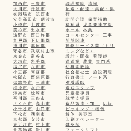
加西市
三豊市
調理補助
清掃
大川市
丹波市
配送・配達・集配・集
御殿場市
筑西市
荷
安芸高田市
砺波市
訪問介護
保育補助
小樽市
土岐市
福祉系
児童発達支援
美祢市
出水市
ホール
林業
遠野市
西臼杵郡
コールセンター
工事
九戸郡
下伊那郡
船舶関連
掛川市
那珂郡
動物サービス業（トリ
守谷市
武蔵村山市
ミングなど）
東金市
富谷市
設計・開発
看護師
大垣市
岩手郡
運送業
農業
専門系
塩尻市
八街市
幼稚園教諭
小豆郡
阿蘇郡
社会福祉士
施設調理
松阪市
西蒲原郡
行政書士
フード系
習志野市
三浦市
准看護師
橿原市
水戸市
送迎スタッフ
鴻巣市
枕崎市
児童指導員
吾川郡
三条市
就労支援員
さくら市
高山市
食品製造・加工
広報
小千谷市
山口市
ピッキング・梱包
下松市
湖南市
解体
美容室
京都郡
安芸市
印刷オペレーター
東近江市
村上市
鍼灸師
北葛飾郡
滑川市
フォークリフト