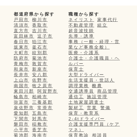
都道府県から探す
職種から探す
戸田市
柳川市
ネイリスト
家事代行
清須市
香取市
不動産管理
組立
直方市
吉川市
超音波技師
富田林市
逗子市
先導・誘導
春日市
狛江市
事務（一般・経理・営
坂東市
釜石市
業など事務全般）
大町市
紋別郡
医療・介護系
防府市
菊池市
介護士・介護職員・ヘ
青梅市
敦賀市
ルパー
和泉市
新座市
保育士
長井市
安八郡
大型ドライバー
上山市
佐野市
生活支援員・世話人
南国市
牧之原市
調理業務
酪農
東田川郡
阿賀野市
交通誘導員
商品管理
輪島市
柏崎市
通信工
施設管理
弥富市
三養基郡
土地家屋調査士
泉佐野市
常滑市
製材工
営業
警備
愛知郡
五島市
保育・教育系
下関市
対馬市
2-4tドライバー
磐田市
稲敷市
介護支援専門員（ケア
小平市
香芝市
マネ）
菊池郡
海南市
保育教諭
相談員