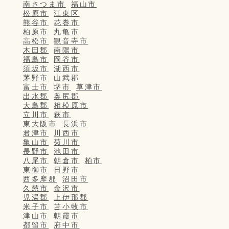
南さつま市
福山市
松原市
江東区
熊谷市
花巻市
柏原市
丸亀市
高松市
観音寺市
木田郡
南陽市
福島市
岡谷市
須坂市
湖西市
茅野市
山武郡
富士市
堺市
草津市
出水郡
奥尻郡
大島郡
相模原市
立川市
萩市
東大阪市
長浜市
君津市
川西市
亀山市
菊川市
長野市
池田市
八尾市
朝倉市
柏市
東御市
日野市
西多摩郡
沼田市
久慈市
金沢市
児湯郡
上伊那郡
米子市
苫小牧市
津山市
朝霞市
都留市
府中市