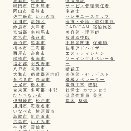
恵庭市
島原市
健康施設
鳴門市
江田島市
サービス管理責任者
岡山市
長崎市
宅建士
佐世保市
いわき市
セレモニースタッフ
滝川市
葛飾区
医療・介護・調剤事務
鈴鹿市
大津市
CAD/CAM
宿泊施設
宮城郡
南相馬市
美容師・理容師
本宮市
高萩市
放射線技師
鹿沼市
熊本市
不動産関連
保健師
橋本市
二海郡
住宅アドバイザー
西尾市
奈良市
エステティシャン
船橋市
東海市
ソーイングオペレータ
塩谷郡
羽曳野市
ー
八戸市
滝沢市
断裁工
大和市
稲敷郡河内町
整体師・セラピスト
多治見市
長岡市
機械オペレーター
上尾市
栃木市
電気工事
縫製
台東区
多可郡
中郡
社労士
カウンセラー
ひたちなか市
研磨作業員
美容
伊勢崎市
松戸市
接客
整備
旭川市
海老名市
いなべ市
横須賀市
鳥取市
新居浜市
広島市
いすみ市
神埼市
雲仙市