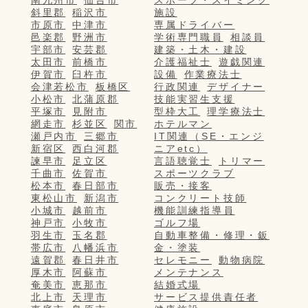
斜里郡
稲沢市
施設
市原市
中津市
専属ドライバー
邑楽郡
野洲市
学術専門職員
相談員
宇部市
安芸郡
建築・土木・建設
太田市
前橋市
介護福祉士
遊戯関連
伊賀市
臼杵市
設備
作業療法士
会津若松市
板橋区
行政関連
デザイナー
小松市
北蒲原郡
技能実習生支援
平塚市
見附市
型枠大工
理学療法士
網走市
杉並区
関市
ホテルマン
瀬戸内市
三郷市
IT関連（SE・エンジ
新宿区
西白河郡
ニアetc）
諫早市
足立区
言語聴覚士
トリマー
千曲市
佐賀市
スポーツクラブ
松本市
春日部市
販売・接客
東松山市
新潟市
コンクリート技師
小城市
越前市
機能訓練指導員
神戸市
小牧市
ゴルフ場
羽生市
玉名郡
自動車整備・修理・鈑
帯広市
八幡浜市
金・塗装
遠賀郡
春日井市
セレモニー
動物病院
厚木市
阿蘇市
メンテナンス
奄美市
恵那市
結婚式場
北上市
天理市
サービス提供責任者