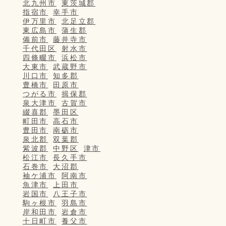
北九州市
東茨城郡
指宿市
幸手市
伊万里市
北足立郡
東広島市
蒲生郡
備前市
藤井寺市
千代田区
射水市
四條畷市
浜松市
大東市
武蔵野市
川口市
知多郡
豊橋市
田原市
つがる市
揖保郡
泉大津市
古賀市
綴喜郡
墨田区
町田市
高石市
豊田市
南砺市
泉北郡
双葉郡
紫波郡
中野区
津市
松江市
長久手市
石巻市
大沼郡
袖ケ浦市
阿南市
魚津市
上田市
岩国市
八王子市
駒ヶ根市
羽島市
岸和田市
岩倉市
十日町市
養父市