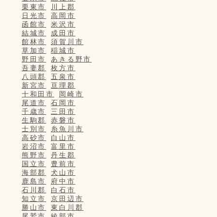
栗東市
川上郡
日光市
高岡市
函館市
米沢市
結城市
成田市
館林市
須賀川市
草加市
稲城市
野田市
あきる野市
吾妻郡
枚方市
八頭郡
五泉市
新宮市
亘理郡
十和田市
岡崎市
尾道市
石岡市
千歳市
三田市
生駒郡
赤磐市
士別市
糸魚川市
高砂市
白山市
岩沼市
富里市
熊野市
丹生郡
国立市
豊前市
海部郡
犬山市
鹿島市
府中市
石川郡
白石市
知立市
京田辺市
勝山市
東白川郡
尾鷲市
綾部市