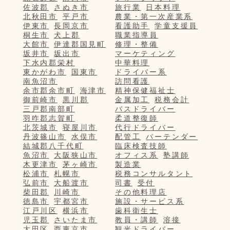
佐波郡
さぬき市
旅行業
日本料理
北秋田市
平戸市
農業・第一次産業系
伊東市
長岡京市
看護助手
学童支援員
桐生市
犬上郡
職業指導員
大館市
伊達郡国見町
修理・整備
坂井市
坂出市
マーケティング
下水内郡栄村
中華料理
東かがわ市
国東市
ドライバー系
南魚沼市
訪問看護
余市郡余市町
海津市
精神保健福祉士
御前崎市
黒川郡
金属加工
税務会計
三戸郡南部町
バスドライバー
羽咋郡志賀町
柔道整復師
北茨城市
寝屋川市
代行ドライバー
丹波篠山市
水俣市
配管工
バーテンダー
結城郡八千代町
臨床検査技師
魚沼市
大阪狭山市
オフィス系
塾講師
木更津市
茅ヶ崎市
製造業
松浦市
札幌市
税務コンサルタント
弘前市
大船渡市
司書
受付
柴田郡
川崎市
その他料理店
徳島市
宇都宮市
施設・サービス系
江戸川区
横浜市
歯科衛生士
児玉郡
さいたま市
教員・講師
溶接
大田区
西東京市
観光ドライバー