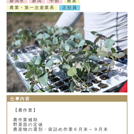
新潟市
新潟
中部
農業
農業・第一次産業系
正社員
仕事内容
【農作業】
農作業補助
野菜苗の定値
農産物の選別・袋詰め作業６月末～９月末