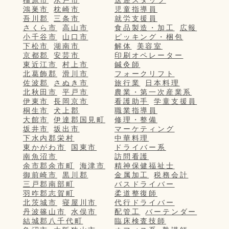
橿原市
水戸市
送迎スタッフ
鴻巣市
枕崎市
児童指導員
吾川郡
三条市
就労支援員
さくら市
高山市
食品製造・加工
広報
小千谷市
山口市
ピッキング・梱包
下松市
湖南市
解体
美容室
京都郡
安芸市
印刷オペレーター
東近江市
村上市
鍼灸師
北葛飾郡
滑川市
フォークリフト
佐波郡
さぬき市
旅行業
日本料理
北秋田市
平戸市
農業・第一次産業系
伊東市
長岡京市
看護助手
学童支援員
桐生市
犬上郡
職業指導員
大館市
伊達郡国見町
修理・整備
坂井市
坂出市
マーケティング
下水内郡栄村
中華料理
東かがわ市
国東市
ドライバー系
南魚沼市
訪問看護
余市郡余市町
海津市
精神保健福祉士
御前崎市
黒川郡
金属加工
税務会計
三戸郡南部町
バスドライバー
羽咋郡志賀町
柔道整復師
北茨城市
寝屋川市
代行ドライバー
丹波篠山市
水俣市
配管工
バーテンダー
結城郡八千代町
臨床検査技師