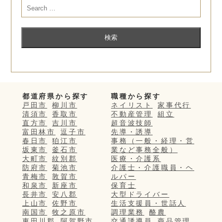
都道府県から探す
職種から探す
戸田市
柳川市
ネイリスト
家事代行
清須市
香取市
不動産管理
組立
直方市
吉川市
超音波技師
富田林市
逗子市
先導・誘導
春日市
狛江市
事務（一般・経理・営
坂東市
釜石市
業など事務全般）
大町市
紋別郡
医療・介護系
防府市
菊池市
介護士・介護職員・ヘ
青梅市
敦賀市
ルパー
和泉市
新座市
保育士
長井市
安八郡
大型ドライバー
上山市
佐野市
生活支援員・世話人
南国市
牧之原市
調理業務
酪農
東田川郡
阿賀野市
交通誘導員
商品管理