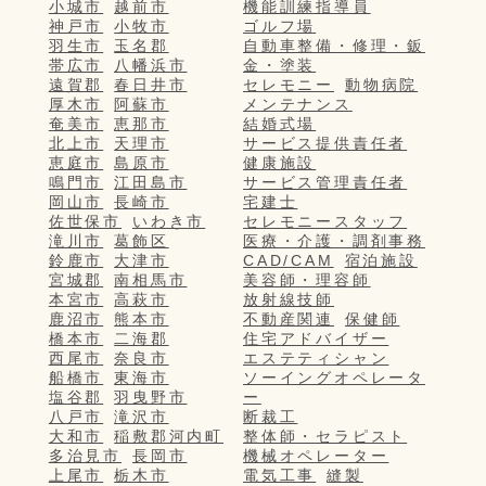
小城市
越前市
機能訓練指導員
神戸市
小牧市
ゴルフ場
羽生市
玉名郡
自動車整備・修理・鈑
帯広市
八幡浜市
金・塗装
遠賀郡
春日井市
セレモニー
動物病院
厚木市
阿蘇市
メンテナンス
奄美市
恵那市
結婚式場
北上市
天理市
サービス提供責任者
恵庭市
島原市
健康施設
鳴門市
江田島市
サービス管理責任者
岡山市
長崎市
宅建士
佐世保市
いわき市
セレモニースタッフ
滝川市
葛飾区
医療・介護・調剤事務
鈴鹿市
大津市
CAD/CAM
宿泊施設
宮城郡
南相馬市
美容師・理容師
本宮市
高萩市
放射線技師
鹿沼市
熊本市
不動産関連
保健師
橋本市
二海郡
住宅アドバイザー
西尾市
奈良市
エステティシャン
船橋市
東海市
ソーイングオペレータ
塩谷郡
羽曳野市
ー
八戸市
滝沢市
断裁工
大和市
稲敷郡河内町
整体師・セラピスト
多治見市
長岡市
機械オペレーター
上尾市
栃木市
電気工事
縫製