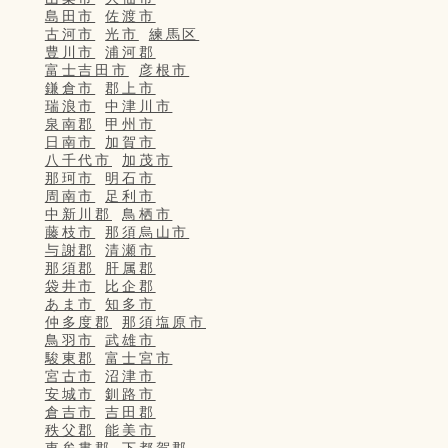
島田市
佐渡市
古河市
光市
練馬区
豊川市
浦河郡
富士吉田市
彦根市
鎌倉市
郡上市
瑞浪市
中津川市
泉南郡
甲州市
日南市
加賀市
八千代市
加茂市
那珂市
明石市
周南市
足利市
中新川郡
鳥栖市
藤枝市
那須烏山市
与謝郡
清瀬市
那須郡
肝属郡
袋井市
比企郡
あま市
知多市
仲多度郡
那須塩原市
鳥羽市
武雄市
駿東郡
富士宮市
宮古市
沼津市
安城市
釧路市
倉吉市
吉田郡
秩父郡
能美市