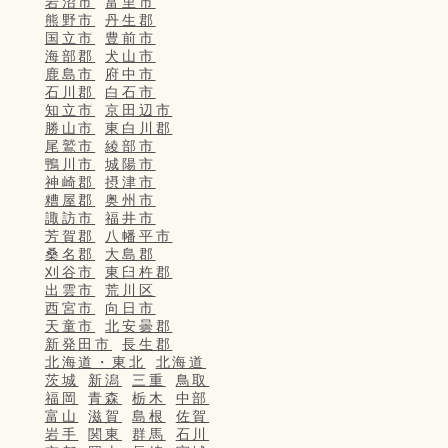
岩沼市
富里市
熊野市
丹生郡
国立市
豊前市
海部郡
犬山市
鹿島市
府中市
石川郡
白石市
知立市
京田辺市
勝山市
東白川郡
尾鷲市
綾部市
鴨川市
城陽市
神崎郡
摂津市
糟屋郡
奥州市
諏訪市
福井市
芳賀郡
八幡平市
桑名郡
大島郡
刈谷市
東臼杵郡
出雲市
荒川区
西宮市
向日市
天童市
北安曇郡
新発田市
長生郡
北海道・東北
北海道
茨城
新潟
三重
鳥取
福岡
青森
栃木
中部
富山
滋賀
島根
佐賀
岩手
関東
群馬
石川