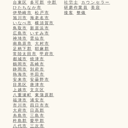
台東区
多可郡
中郡
社労士
カウンセラー
ひたちなか市
研磨作業員
美容
伊勢崎市
松戸市
接客
整備
旭川市
海老名市
いなべ市
横須賀市
鳥取市
新居浜市
広島市
いすみ市
神埼市
雲仙市
南島原市
大村市
足柄下郡
耶麻郡
常陸太田市
甲府市
都城市
焼津市
鶴岡市
高崎市
静岡市
別府市
熱海市
半田市
安来市
安曇野市
目黒区
唐津市
上越市
文京区
八重瀬町
東蒲原郡
福津市
浦安市
市川市
四日市市
大府市
日高郡
糸島市
三島市
杵島郡
愛甲郡
八代市
三次市