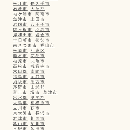
松江市
長久手市
石巻市
大沼郡
袖ケ浦市
阿南市
魚津市
上田市
岩国市
八王子市
駒ヶ根市
羽島市
岸和田市
岩倉市
十日町市
養父市
南さつま市
福山市
松原市
江東区
熊谷市
花巻市
柏原市
丸亀市
高松市
観音寺市
木田郡
南陽市
福島市
岡谷市
須坂市
湖西市
茅野市
山武郡
富士市
堺市
草津市
出水郡
奥尻郡
大島郡
相模原市
立川市
萩市
東大阪市
長浜市
君津市
川西市
亀山市
菊川市
長野市
池田市