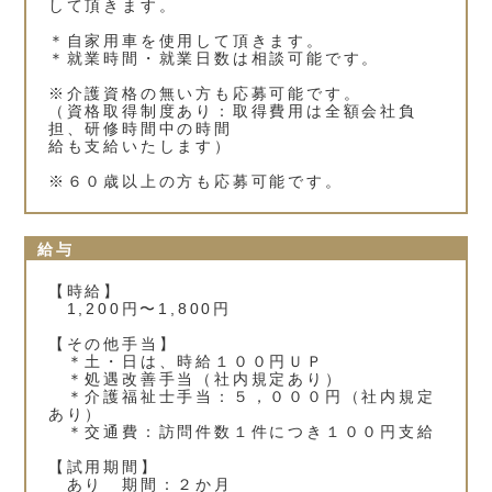
して頂きます。
＊自家用車を使用して頂きます。
＊就業時間・就業日数は相談可能です。
※介護資格の無い方も応募可能です。
（資格取得制度あり：取得費用は全額会社負
担、研修時間中の時間
給も支給いたします）
※６０歳以上の方も応募可能です。
給与
【時給】
1,200円〜1,800円
【その他手当】
＊土・日は、時給１００円ＵＰ
＊処遇改善手当（社内規定あり）
＊介護福祉士手当：５，０００円（社内規定
あり）
＊交通費：訪問件数１件につき１００円支給
【試用期間】
あり 期間：２か月