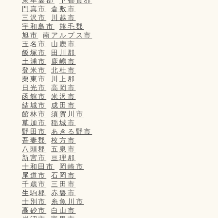
東牟婁郡
下都賀郡
門真市
倉敷市
三沢市
川越市
宇和島市
熊毛郡
旭市
南アルプス市
玉名市
山鹿市
飯塚市
田川郡
土浦市
鹿嶋市
登米市
北杜市
栗東市
川上郡
日光市
高岡市
函館市
米沢市
結城市
成田市
館林市
須賀川市
草加市
稲城市
野田市
あきる野市
吾妻郡
枚方市
八頭郡
五泉市
新宮市
亘理郡
十和田市
岡崎市
尾道市
石岡市
千歳市
三田市
生駒郡
赤磐市
士別市
糸魚川市
高砂市
白山市