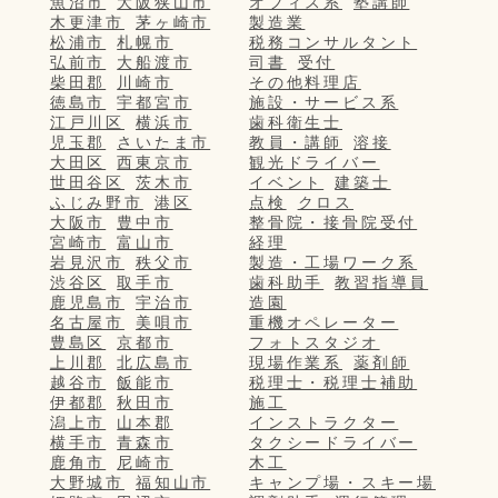
魚沼市
大阪狭山市
オフィス系
塾講師
木更津市
茅ヶ崎市
製造業
松浦市
札幌市
税務コンサルタント
弘前市
大船渡市
司書
受付
柴田郡
川崎市
その他料理店
徳島市
宇都宮市
施設・サービス系
江戸川区
横浜市
歯科衛生士
児玉郡
さいたま市
教員・講師
溶接
大田区
西東京市
観光ドライバー
世田谷区
茨木市
イベント
建築士
ふじみ野市
港区
点検
クロス
大阪市
豊中市
整骨院・接骨院受付
宮崎市
富山市
経理
岩見沢市
秩父市
製造・工場ワーク系
渋谷区
取手市
歯科助手
教習指導員
鹿児島市
宇治市
造園
名古屋市
美唄市
重機オペレーター
豊島区
京都市
フォトスタジオ
上川郡
北広島市
現場作業系
薬剤師
越谷市
飯能市
税理士・税理士補助
伊都郡
秋田市
施工
潟上市
山本郡
インストラクター
横手市
青森市
タクシードライバー
鹿角市
尼崎市
木工
大野城市
福知山市
キャンプ場・スキー場