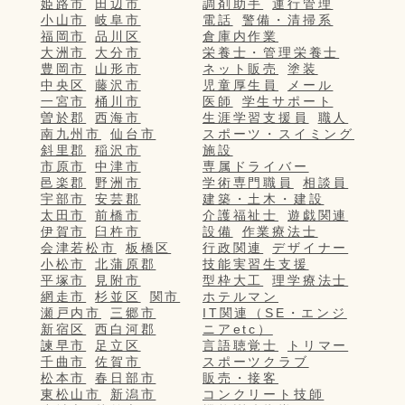
姫路市
田辺市
調剤助手
運行管理
小山市
岐阜市
電話
警備・清掃系
福岡市
品川区
倉庫内作業
大洲市
大分市
栄養士・管理栄養士
豊岡市
山形市
ネット販売
塗装
中央区
藤沢市
児童厚生員
メール
一宮市
桶川市
医師
学生サポート
曽於郡
西海市
生涯学習支援員
職人
南九州市
仙台市
スポーツ・スイミング
斜里郡
稲沢市
施設
市原市
中津市
専属ドライバー
邑楽郡
野洲市
学術専門職員
相談員
宇部市
安芸郡
建築・土木・建設
太田市
前橋市
介護福祉士
遊戯関連
伊賀市
臼杵市
設備
作業療法士
会津若松市
板橋区
行政関連
デザイナー
小松市
北蒲原郡
技能実習生支援
平塚市
見附市
型枠大工
理学療法士
網走市
杉並区
関市
ホテルマン
瀬戸内市
三郷市
IT関連（SE・エンジ
新宿区
西白河郡
ニアetc）
諫早市
足立区
言語聴覚士
トリマー
千曲市
佐賀市
スポーツクラブ
松本市
春日部市
販売・接客
東松山市
新潟市
コンクリート技師