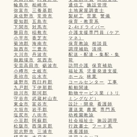
輪島市
柏崎市
通信工
施設管理
弥富市
三養基郡
土地家屋調査士
泉佐野市
常滑市
製材工
営業
警備
愛知郡
五島市
保育・教育系
下関市
対馬市
2-4tドライバー
磐田市
稲敷市
介護支援専門員（ケア
小平市
香芝市
マネ）
菊池郡
海南市
保育教諭
相談員
加西市
三豊市
調理補助
清掃
大川市
丹波市
配送・配達・集配・集
御殿場市
筑西市
荷
安芸高田市
砺波市
訪問介護
保育補助
小樽市
土岐市
福祉系
児童発達支援
美祢市
出水市
ホール
林業
遠野市
西臼杵郡
コールセンター
工事
九戸郡
下伊那郡
船舶関連
掛川市
那珂郡
動物サービス業（トリ
守谷市
武蔵村山市
ミングなど）
東金市
富谷市
設計・開発
看護師
大垣市
岩手郡
運送業
農業
専門系
塩尻市
八街市
幼稚園教諭
小豆郡
阿蘇郡
社会福祉士
施設調理
松阪市
西蒲原郡
行政書士
フード系
習志野市
三浦市
准看護師