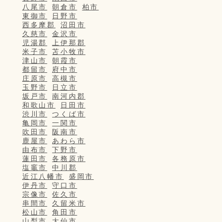
八尾市
朝倉市
柏市
東御市
日野市
西多摩郡
沼田市
久慈市
金沢市
児湯郡
上伊那郡
米子市
苫小牧市
津山市
朝霞市
都留市
府中市
庄原市
高槻市
玉野市
日立市
坂戸市
南河内郡
和歌山市
日田市
渋川市
つくば市
亀岡市
一関市
吹田市
阪南市
鹿屋市
あわら市
由布市
下野市
蓮田市
各務原市
塩竈市
中川郡
近江八幡市
盛岡市
伊丹市
守口市
宗像市
佐久市
串間市
久留米市
松山市
角田市
山梨市
大仙市