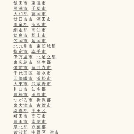
飯田市
東温市
勝浦市
千葉市
大和郡
藤岡市
廿日市市
酒田市
雨竜郡
所沢市
網走郡
高知市
姶良市
郡山市
笠岡市
延岡市
北九州市
東茨城郡
指宿市
幸手市
伊万里市
北足立郡
東広島市
蒲生郡
備前市
藤井寺市
千代田区
射水市
四條畷市
浜松市
大東市
武蔵野市
川口市
知多郡
豊橋市
田原市
つがる市
揖保郡
泉大津市
古賀市
綴喜郡
墨田区
町田市
高石市
豊田市
南砺市
泉北郡
双葉郡
紫波郡
中野区
津市