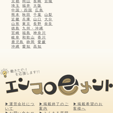
京都
岡山
長崎
宮城
埼玉
福井
大阪
中国・四国
広島
熊本
秋田
千葉
山梨
近畿
兵庫
山口
大分
山形
東京
長野
奈良
徳島
九州・沖縄
宮崎
福島
神奈川
岐阜
和歌山
香川
鹿児島
静岡
愛媛
沖縄
愛知
高知
▶運営会社につ
▶掲載終了のご
▶掲載希望のお
いて
案内
客様へ