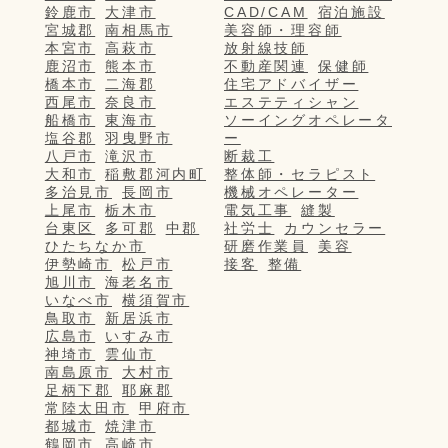
鈴鹿市
大津市
CAD/CAM
宿泊施設
宮城郡
南相馬市
美容師・理容師
本宮市
高萩市
放射線技師
鹿沼市
熊本市
不動産関連
保健師
橋本市
二海郡
住宅アドバイザー
西尾市
奈良市
エステティシャン
船橋市
東海市
ソーイングオペレータ
塩谷郡
羽曳野市
ー
八戸市
滝沢市
断裁工
大和市
稲敷郡河内町
整体師・セラピスト
多治見市
長岡市
機械オペレーター
上尾市
栃木市
電気工事
縫製
台東区
多可郡
中郡
社労士
カウンセラー
ひたちなか市
研磨作業員
美容
伊勢崎市
松戸市
接客
整備
旭川市
海老名市
いなべ市
横須賀市
鳥取市
新居浜市
広島市
いすみ市
神埼市
雲仙市
南島原市
大村市
足柄下郡
耶麻郡
常陸太田市
甲府市
都城市
焼津市
鶴岡市
高崎市