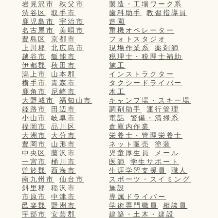
岩見沢市
秩父市
製造・工場ワーク系
渋谷区
取手市
歯科助手
教習指導員
鹿児島市
宇治市
造園
名古屋市
美唄市
重機オペレーター
豊島区
京都市
フォトスタジオ
上川郡
北広島市
現場作業系
薬剤師
越谷市
飯能市
税理士・税理士補助
伊都郡
秋田市
施工
潟上市
山本郡
インストラクター
横手市
青森市
タクシードライバー
鹿角市
尼崎市
木工
大野城市
福知山市
キャンプ場・スキー場
姫路市
田辺市
調剤助手
運行管理
小山市
岐阜市
電話
警備・清掃系
福岡市
品川区
倉庫内作業
大洲市
大分市
栄養士・管理栄養士
豊岡市
山形市
ネット販売
塗装
中央区
藤沢市
児童厚生員
メール
一宮市
桶川市
医師
学生サポート
曽於郡
西海市
生涯学習支援員
職人
南九州市
仙台市
スポーツ・スイミング
斜里郡
稲沢市
施設
市原市
中津市
専属ドライバー
邑楽郡
野洲市
学術専門職員
相談員
宇部市
安芸郡
建築・土木・建設