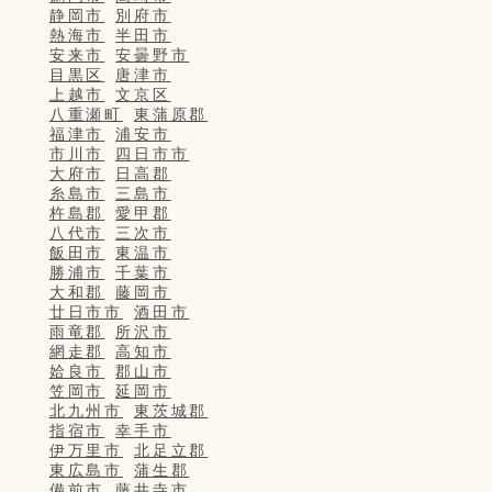
静岡市
別府市
熱海市
半田市
安来市
安曇野市
目黒区
唐津市
上越市
文京区
八重瀬町
東蒲原郡
福津市
浦安市
市川市
四日市市
大府市
日高郡
糸島市
三島市
杵島郡
愛甲郡
八代市
三次市
飯田市
東温市
勝浦市
千葉市
大和郡
藤岡市
廿日市市
酒田市
雨竜郡
所沢市
網走郡
高知市
姶良市
郡山市
笠岡市
延岡市
北九州市
東茨城郡
指宿市
幸手市
伊万里市
北足立郡
東広島市
蒲生郡
備前市
藤井寺市