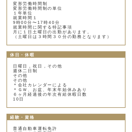
変形労働時間制
変形労働時間制の単位
１年単位
就業時間１
9時00分〜17時40分
就業時間に関する特記事項
月に１日土曜日の出勤があります。
（土曜日は３時間３０分の勤務となります）
休日・休暇
日曜日，祝日，その他
週休二日制
その他
その他
＊会社カレンダーによる
＊ＧＷ、お盆、年末年始休みあり
６ヶ月経過後の年次有給休暇日数
10日
経験・資格
普通自動車運転免許