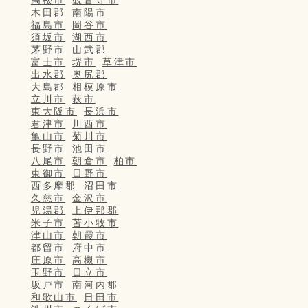
高松市
観音寺市
木田郡
南陽市
福島市
岡谷市
須坂市
湖西市
茅野市
山武郡
富士市
堺市
草津市
出水郡
奥尻郡
大島郡
相模原市
立川市
萩市
東大阪市
長浜市
君津市
川西市
亀山市
菊川市
長野市
池田市
八尾市
朝倉市
柏市
東御市
日野市
西多摩郡
沼田市
久慈市
金沢市
児湯郡
上伊那郡
米子市
苫小牧市
津山市
朝霞市
都留市
府中市
庄原市
高槻市
玉野市
日立市
坂戸市
南河内郡
和歌山市
日田市