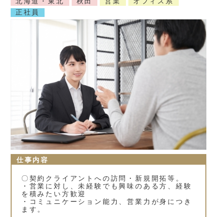
北海道・東北
秋田
営業
オフィス系
正社員
仕事内容
〇契約クライアントへの訪問・新規開拓等。
・営業に対し、未経験でも興味のある方、経験
を積みたい方歓迎
・コミュニケーション能力、営業力が身につき
ます。