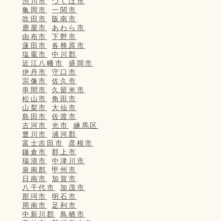
渋川市
つくば市
亀岡市
一関市
吹田市
阪南市
鹿屋市
あわら市
由布市
下野市
蓮田市
各務原市
塩竈市
中川郡
近江八幡市
盛岡市
伊丹市
守口市
宗像市
佐久市
串間市
久留米市
松山市
角田市
山梨市
大仙市
島田市
佐渡市
古河市
光市
練馬区
豊川市
浦河郡
富士吉田市
彦根市
鎌倉市
郡上市
瑞浪市
中津川市
泉南郡
甲州市
日南市
加賀市
八千代市
加茂市
那珂市
明石市
周南市
足利市
中新川郡
鳥栖市