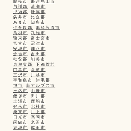
藤枝市
那須烏山市
与謝郡
清瀬市
那須郡
肝属郡
袋井市
比企郡
あま市
知多市
仲多度郡
那須塩原市
鳥羽市
武雄市
駿東郡
富士宮市
宮古市
沼津市
安城市
釧路市
倉吉市
吉田郡
秩父郡
能美市
東牟婁郡
下都賀郡
門真市
倉敷市
三沢市
川越市
宇和島市
熊毛郡
旭市
南アルプス市
玉名市
山鹿市
飯塚市
田川郡
土浦市
鹿嶋市
登米市
北杜市
栗東市
川上郡
日光市
高岡市
函館市
米沢市
結城市
成田市