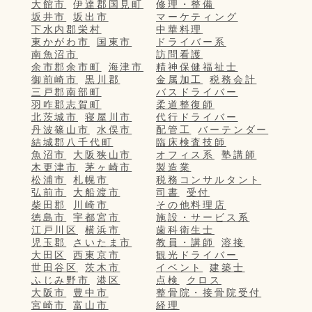
大館市
伊達郡国見町
修理・整備
坂井市
坂出市
マーケティング
下水内郡栄村
中華料理
東かがわ市
国東市
ドライバー系
南魚沼市
訪問看護
余市郡余市町
海津市
精神保健福祉士
御前崎市
黒川郡
金属加工
税務会計
三戸郡南部町
バスドライバー
羽咋郡志賀町
柔道整復師
北茨城市
寝屋川市
代行ドライバー
丹波篠山市
水俣市
配管工
バーテンダー
結城郡八千代町
臨床検査技師
魚沼市
大阪狭山市
オフィス系
塾講師
木更津市
茅ヶ崎市
製造業
松浦市
札幌市
税務コンサルタント
弘前市
大船渡市
司書
受付
柴田郡
川崎市
その他料理店
徳島市
宇都宮市
施設・サービス系
江戸川区
横浜市
歯科衛生士
児玉郡
さいたま市
教員・講師
溶接
大田区
西東京市
観光ドライバー
世田谷区
茨木市
イベント
建築士
ふじみ野市
港区
点検
クロス
大阪市
豊中市
整骨院・接骨院受付
宮崎市
富山市
経理