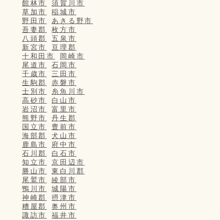
館林市
須賀川市
草加市
稲城市
野田市
あきる野市
吾妻郡
枚方市
八頭郡
五泉市
新宮市
亘理郡
十和田市
岡崎市
尾道市
石岡市
千歳市
三田市
生駒郡
赤磐市
士別市
糸魚川市
高砂市
白山市
岩沼市
富里市
熊野市
丹生郡
国立市
豊前市
海部郡
犬山市
鹿島市
府中市
石川郡
白石市
知立市
京田辺市
勝山市
東白川郡
尾鷲市
綾部市
鴨川市
城陽市
神崎郡
摂津市
糟屋郡
奥州市
諏訪市
福井市