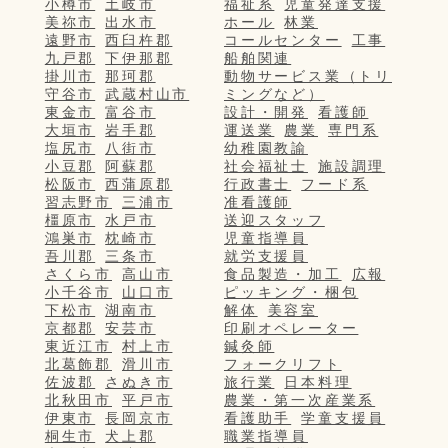
小樽市
土岐市
福祉系
児童発達支援
美祢市
出水市
ホール
林業
遠野市
西臼杵郡
コールセンター
工事
九戸郡
下伊那郡
船舶関連
掛川市
那珂郡
動物サービス業（トリ
守谷市
武蔵村山市
ミングなど）
東金市
富谷市
設計・開発
看護師
大垣市
岩手郡
運送業
農業
専門系
塩尻市
八街市
幼稚園教諭
小豆郡
阿蘇郡
社会福祉士
施設調理
松阪市
西蒲原郡
行政書士
フード系
習志野市
三浦市
准看護師
橿原市
水戸市
送迎スタッフ
鴻巣市
枕崎市
児童指導員
吾川郡
三条市
就労支援員
さくら市
高山市
食品製造・加工
広報
小千谷市
山口市
ピッキング・梱包
下松市
湖南市
解体
美容室
京都郡
安芸市
印刷オペレーター
東近江市
村上市
鍼灸師
北葛飾郡
滑川市
フォークリフト
佐波郡
さぬき市
旅行業
日本料理
北秋田市
平戸市
農業・第一次産業系
伊東市
長岡京市
看護助手
学童支援員
桐生市
犬上郡
職業指導員