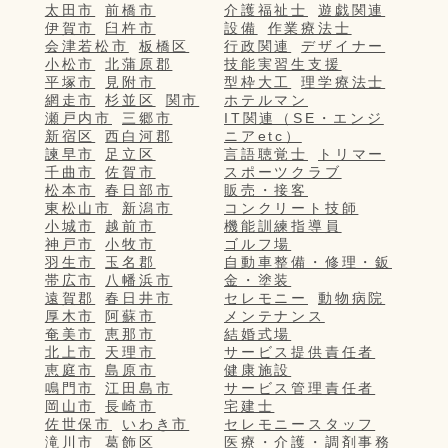
太田市
前橋市
介護福祉士
遊戯関連
伊賀市
臼杵市
設備
作業療法士
会津若松市
板橋区
行政関連
デザイナー
小松市
北蒲原郡
技能実習生支援
平塚市
見附市
型枠大工
理学療法士
網走市
杉並区
関市
ホテルマン
瀬戸内市
三郷市
IT関連（SE・エンジ
新宿区
西白河郡
ニアetc）
諫早市
足立区
言語聴覚士
トリマー
千曲市
佐賀市
スポーツクラブ
松本市
春日部市
販売・接客
東松山市
新潟市
コンクリート技師
小城市
越前市
機能訓練指導員
神戸市
小牧市
ゴルフ場
羽生市
玉名郡
自動車整備・修理・鈑
帯広市
八幡浜市
金・塗装
遠賀郡
春日井市
セレモニー
動物病院
厚木市
阿蘇市
メンテナンス
奄美市
恵那市
結婚式場
北上市
天理市
サービス提供責任者
恵庭市
島原市
健康施設
鳴門市
江田島市
サービス管理責任者
岡山市
長崎市
宅建士
佐世保市
いわき市
セレモニースタッフ
滝川市
葛飾区
医療・介護・調剤事務