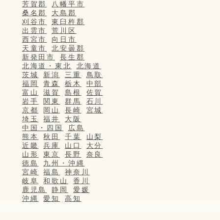
芳賀郡
八幡平市
桑名郡
大島郡
刈谷市
東臼杵郡
出雲市
荒川区
西宮市
向日市
天童市
北安曇郡
新発田市
長生郡
北海道・東北
北海道
茨城
新潟
三重
鳥取
福岡
青森
栃木
中部
富山
滋賀
島根
佐賀
岩手
関東
群馬
石川
京都
岡山
長崎
宮城
埼玉
福井
大阪
中国・四国
広島
熊本
秋田
千葉
山梨
近畿
兵庫
山口
大分
山形
東京
長野
奈良
徳島
九州・沖縄
宮崎
福島
神奈川
岐阜
和歌山
香川
鹿児島
静岡
愛媛
沖縄
愛知
高知