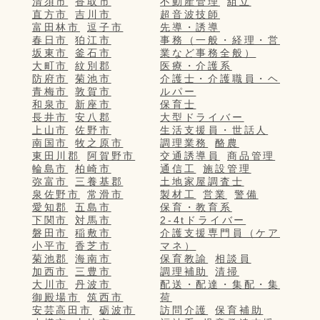
清須市
香取市
不動産管理
組立
直方市
吉川市
超音波技師
富田林市
逗子市
先導・誘導
春日市
狛江市
事務（一般・経理・営
坂東市
釜石市
業など事務全般）
大町市
紋別郡
医療・介護系
防府市
菊池市
介護士・介護職員・ヘ
青梅市
敦賀市
ルパー
和泉市
新座市
保育士
長井市
安八郡
大型ドライバー
上山市
佐野市
生活支援員・世話人
南国市
牧之原市
調理業務
酪農
東田川郡
阿賀野市
交通誘導員
商品管理
輪島市
柏崎市
通信工
施設管理
弥富市
三養基郡
土地家屋調査士
泉佐野市
常滑市
製材工
営業
警備
愛知郡
五島市
保育・教育系
下関市
対馬市
2-4tドライバー
磐田市
稲敷市
介護支援専門員（ケア
小平市
香芝市
マネ）
菊池郡
海南市
保育教諭
相談員
加西市
三豊市
調理補助
清掃
大川市
丹波市
配送・配達・集配・集
御殿場市
筑西市
荷
安芸高田市
砺波市
訪問介護
保育補助