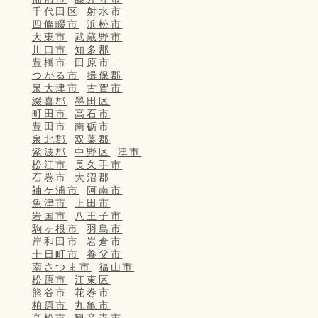
千代田区
射水市
四條畷市
浜松市
大東市
武蔵野市
川口市
知多郡
豊橋市
田原市
つがる市
揖保郡
泉大津市
古賀市
綴喜郡
墨田区
町田市
高石市
豊田市
南砺市
泉北郡
双葉郡
紫波郡
中野区
津市
松江市
長久手市
石巻市
大沼郡
袖ケ浦市
阿南市
魚津市
上田市
岩国市
八王子市
駒ヶ根市
羽島市
岸和田市
岩倉市
十日町市
養父市
南さつま市
福山市
松原市
江東区
熊谷市
花巻市
柏原市
丸亀市