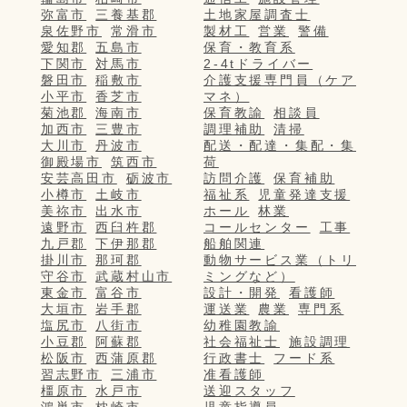
弥富市
三養基郡
土地家屋調査士
泉佐野市
常滑市
製材工
営業
警備
愛知郡
五島市
保育・教育系
下関市
対馬市
2-4tドライバー
磐田市
稲敷市
介護支援専門員（ケア
小平市
香芝市
マネ）
菊池郡
海南市
保育教諭
相談員
加西市
三豊市
調理補助
清掃
大川市
丹波市
配送・配達・集配・集
御殿場市
筑西市
荷
安芸高田市
砺波市
訪問介護
保育補助
小樽市
土岐市
福祉系
児童発達支援
美祢市
出水市
ホール
林業
遠野市
西臼杵郡
コールセンター
工事
九戸郡
下伊那郡
船舶関連
掛川市
那珂郡
動物サービス業（トリ
守谷市
武蔵村山市
ミングなど）
東金市
富谷市
設計・開発
看護師
大垣市
岩手郡
運送業
農業
専門系
塩尻市
八街市
幼稚園教諭
小豆郡
阿蘇郡
社会福祉士
施設調理
松阪市
西蒲原郡
行政書士
フード系
習志野市
三浦市
准看護師
橿原市
水戸市
送迎スタッフ