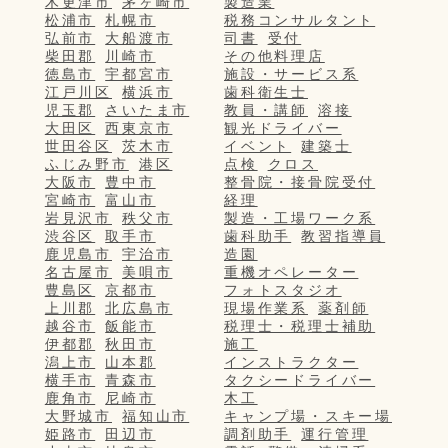
木更津市
茅ヶ崎市
製造業
松浦市
札幌市
税務コンサルタント
弘前市
大船渡市
司書
受付
柴田郡
川崎市
その他料理店
徳島市
宇都宮市
施設・サービス系
江戸川区
横浜市
歯科衛生士
児玉郡
さいたま市
教員・講師
溶接
大田区
西東京市
観光ドライバー
世田谷区
茨木市
イベント
建築士
ふじみ野市
港区
点検
クロス
大阪市
豊中市
整骨院・接骨院受付
宮崎市
富山市
経理
岩見沢市
秩父市
製造・工場ワーク系
渋谷区
取手市
歯科助手
教習指導員
鹿児島市
宇治市
造園
名古屋市
美唄市
重機オペレーター
豊島区
京都市
フォトスタジオ
上川郡
北広島市
現場作業系
薬剤師
越谷市
飯能市
税理士・税理士補助
伊都郡
秋田市
施工
潟上市
山本郡
インストラクター
横手市
青森市
タクシードライバー
鹿角市
尼崎市
木工
大野城市
福知山市
キャンプ場・スキー場
姫路市
田辺市
調剤助手
運行管理