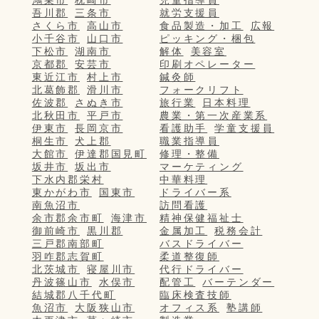
鴻巣市
枕崎市
児童指導員
吾川郡
三条市
就労支援員
さくら市
高山市
食品製造・加工
広報
小千谷市
山口市
ピッキング・梱包
下松市
湖南市
解体
美容室
京都郡
安芸市
印刷オペレーター
東近江市
村上市
鍼灸師
北葛飾郡
滑川市
フォークリフト
佐波郡
さぬき市
旅行業
日本料理
北秋田市
平戸市
農業・第一次産業系
伊東市
長岡京市
看護助手
学童支援員
桐生市
犬上郡
職業指導員
大館市
伊達郡国見町
修理・整備
坂井市
坂出市
マーケティング
下水内郡栄村
中華料理
東かがわ市
国東市
ドライバー系
南魚沼市
訪問看護
余市郡余市町
海津市
精神保健福祉士
御前崎市
黒川郡
金属加工
税務会計
三戸郡南部町
バスドライバー
羽咋郡志賀町
柔道整復師
北茨城市
寝屋川市
代行ドライバー
丹波篠山市
水俣市
配管工
バーテンダー
結城郡八千代町
臨床検査技師
魚沼市
大阪狭山市
オフィス系
塾講師