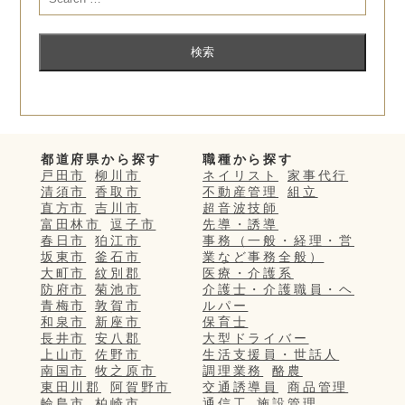
都道府県から探す
職種から探す
戸田市
柳川市
ネイリスト
家事代行
清須市
香取市
不動産管理
組立
直方市
吉川市
超音波技師
富田林市
逗子市
先導・誘導
春日市
狛江市
事務（一般・経理・営
坂東市
釜石市
業など事務全般）
大町市
紋別郡
医療・介護系
防府市
菊池市
介護士・介護職員・ヘ
青梅市
敦賀市
ルパー
和泉市
新座市
保育士
長井市
安八郡
大型ドライバー
上山市
佐野市
生活支援員・世話人
南国市
牧之原市
調理業務
酪農
東田川郡
阿賀野市
交通誘導員
商品管理
輪島市
柏崎市
通信工
施設管理