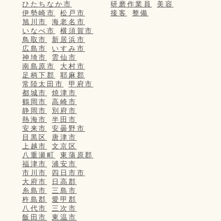
ひたちなか市
研磨作業員
美容
伊勢崎市
松戸市
接客
整備
旭川市
海老名市
いなべ市
横須賀市
鳥取市
新居浜市
広島市
いすみ市
神埼市
雲仙市
南島原市
大村市
足柄下郡
耶麻郡
常陸太田市
甲府市
都城市
焼津市
鶴岡市
高崎市
静岡市
別府市
熱海市
半田市
安来市
安曇野市
目黒区
唐津市
上越市
文京区
八重瀬町
東蒲原郡
福津市
浦安市
市川市
四日市市
大府市
日高郡
糸島市
三島市
杵島郡
愛甲郡
八代市
三次市
飯田市
東温市