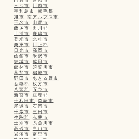
門真市
倉敷市
三沢市
川越市
宇和島市
熊毛郡
旭市
南アルプス市
玉名市
山鹿市
飯塚市
田川郡
土浦市
鹿嶋市
登米市
北杜市
栗東市
川上郡
日光市
高岡市
函館市
米沢市
結城市
成田市
館林市
須賀川市
草加市
稲城市
野田市
あきる野市
吾妻郡
枚方市
八頭郡
五泉市
新宮市
亘理郡
十和田市
岡崎市
尾道市
石岡市
千歳市
三田市
生駒郡
赤磐市
士別市
糸魚川市
高砂市
白山市
岩沼市
富里市