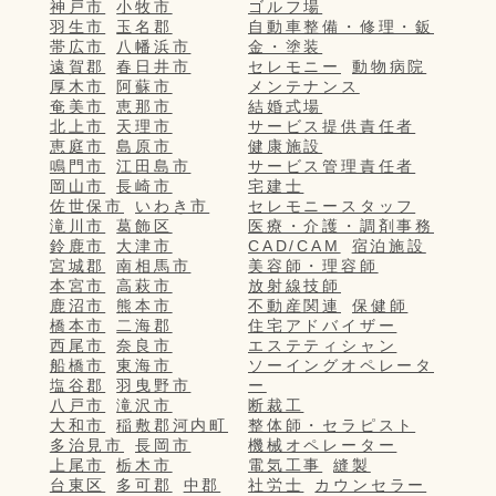
神戸市
小牧市
ゴルフ場
羽生市
玉名郡
自動車整備・修理・鈑
帯広市
八幡浜市
金・塗装
遠賀郡
春日井市
セレモニー
動物病院
厚木市
阿蘇市
メンテナンス
奄美市
恵那市
結婚式場
北上市
天理市
サービス提供責任者
恵庭市
島原市
健康施設
鳴門市
江田島市
サービス管理責任者
岡山市
長崎市
宅建士
佐世保市
いわき市
セレモニースタッフ
滝川市
葛飾区
医療・介護・調剤事務
鈴鹿市
大津市
CAD/CAM
宿泊施設
宮城郡
南相馬市
美容師・理容師
本宮市
高萩市
放射線技師
鹿沼市
熊本市
不動産関連
保健師
橋本市
二海郡
住宅アドバイザー
西尾市
奈良市
エステティシャン
船橋市
東海市
ソーイングオペレータ
塩谷郡
羽曳野市
ー
八戸市
滝沢市
断裁工
大和市
稲敷郡河内町
整体師・セラピスト
多治見市
長岡市
機械オペレーター
上尾市
栃木市
電気工事
縫製
台東区
多可郡
中郡
社労士
カウンセラー