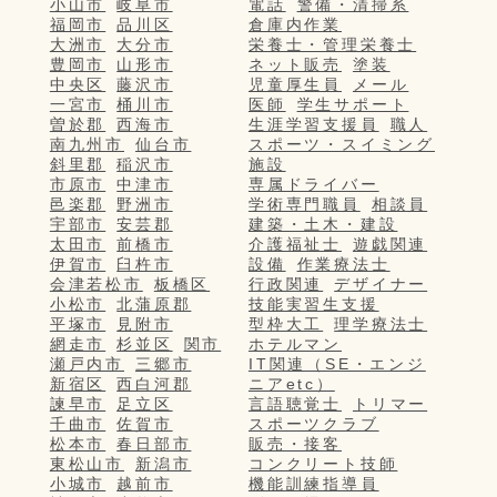
小山市
岐阜市
電話
警備・清掃系
福岡市
品川区
倉庫内作業
大洲市
大分市
栄養士・管理栄養士
豊岡市
山形市
ネット販売
塗装
中央区
藤沢市
児童厚生員
メール
一宮市
桶川市
医師
学生サポート
曽於郡
西海市
生涯学習支援員
職人
南九州市
仙台市
スポーツ・スイミング
斜里郡
稲沢市
施設
市原市
中津市
専属ドライバー
邑楽郡
野洲市
学術専門職員
相談員
宇部市
安芸郡
建築・土木・建設
太田市
前橋市
介護福祉士
遊戯関連
伊賀市
臼杵市
設備
作業療法士
会津若松市
板橋区
行政関連
デザイナー
小松市
北蒲原郡
技能実習生支援
平塚市
見附市
型枠大工
理学療法士
網走市
杉並区
関市
ホテルマン
瀬戸内市
三郷市
IT関連（SE・エンジ
新宿区
西白河郡
ニアetc）
諫早市
足立区
言語聴覚士
トリマー
千曲市
佐賀市
スポーツクラブ
松本市
春日部市
販売・接客
東松山市
新潟市
コンクリート技師
小城市
越前市
機能訓練指導員