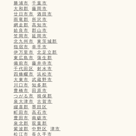
勝浦市
千葉市
大和郡
藤岡市
廿日市市
酒田市
雨竜郡
所沢市
網走郡
高知市
姶良市
郡山市
笠岡市
延岡市
北九州市
東茨城郡
指宿市
幸手市
伊万里市
北足立郡
東広島市
蒲生郡
備前市
藤井寺市
千代田区
射水市
四條畷市
浜松市
大東市
武蔵野市
川口市
知多郡
豊橋市
田原市
つがる市
揖保郡
泉大津市
古賀市
綴喜郡
墨田区
町田市
高石市
豊田市
南砺市
泉北郡
双葉郡
紫波郡
中野区
津市
松江市
長久手市