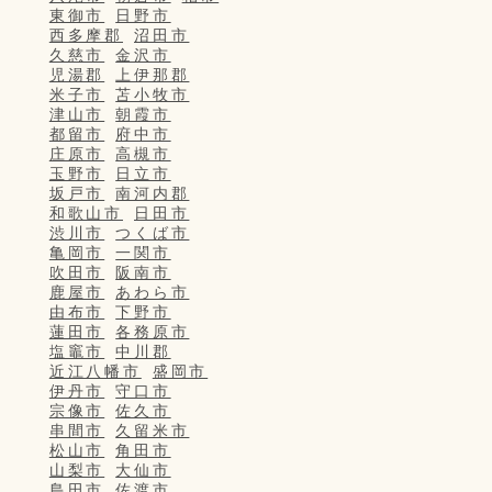
東御市
日野市
西多摩郡
沼田市
久慈市
金沢市
児湯郡
上伊那郡
米子市
苫小牧市
津山市
朝霞市
都留市
府中市
庄原市
高槻市
玉野市
日立市
坂戸市
南河内郡
和歌山市
日田市
渋川市
つくば市
亀岡市
一関市
吹田市
阪南市
鹿屋市
あわら市
由布市
下野市
蓮田市
各務原市
塩竈市
中川郡
近江八幡市
盛岡市
伊丹市
守口市
宗像市
佐久市
串間市
久留米市
松山市
角田市
山梨市
大仙市
島田市
佐渡市