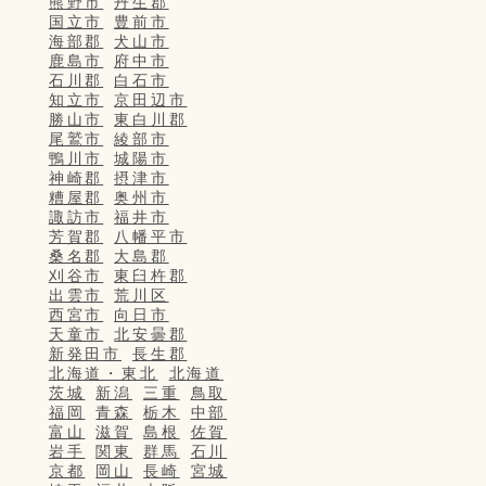
熊野市
丹生郡
国立市
豊前市
海部郡
犬山市
鹿島市
府中市
石川郡
白石市
知立市
京田辺市
勝山市
東白川郡
尾鷲市
綾部市
鴨川市
城陽市
神崎郡
摂津市
糟屋郡
奥州市
諏訪市
福井市
芳賀郡
八幡平市
桑名郡
大島郡
刈谷市
東臼杵郡
出雲市
荒川区
西宮市
向日市
天童市
北安曇郡
新発田市
長生郡
北海道・東北
北海道
茨城
新潟
三重
鳥取
福岡
青森
栃木
中部
富山
滋賀
島根
佐賀
岩手
関東
群馬
石川
京都
岡山
長崎
宮城