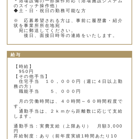
＊浴場設備の一部操作対応（浴場施設システム
のスイッチ操作他）
◆土・日・祝日の勤務可能な方
※ 応募希望される方は、事前に履歴書・紹介
状を事業所所在地宛
宛に郵送してください。
後日、面接日時等の連絡をいたします。
給与
【時給】
950円
【その他手当】
住宅手当 １０，０００円（週に４日以上勤
務の方）
職能手当 ５、０００円
月の労働時間は、４０時間～６０時間程度で
す。
通勤手当は、２ｋｍから距離数に応じて支給
します。
通勤手当：実費支給（上限あり） 月額3,000
円
昇給制度：あり（前年度実績1時間あたり10