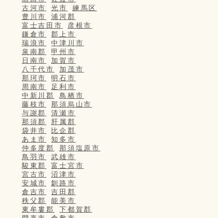
古河市
光市
練馬区
豊川市
浦河郡
富士吉田市
彦根市
鎌倉市
郡上市
瑞浪市
中津川市
泉南郡
甲州市
日南市
加賀市
八千代市
加茂市
那珂市
明石市
周南市
足利市
中新川郡
鳥栖市
藤枝市
那須烏山市
与謝郡
清瀬市
那須郡
肝属郡
袋井市
比企郡
あま市
知多市
仲多度郡
那須塩原市
鳥羽市
武雄市
駿東郡
富士宮市
宮古市
沼津市
安城市
釧路市
倉吉市
吉田郡
秩父郡
能美市
東牟婁郡
下都賀郡