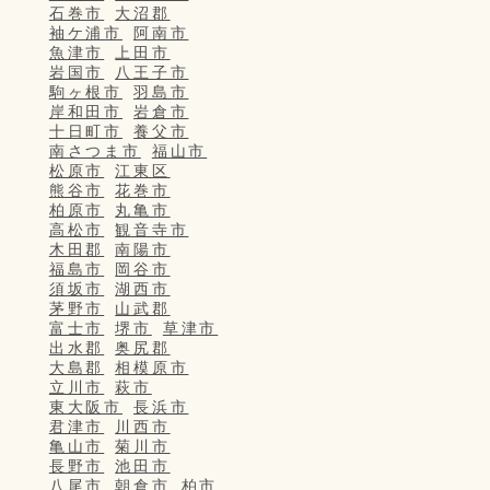
石巻市
大沼郡
袖ケ浦市
阿南市
魚津市
上田市
岩国市
八王子市
駒ヶ根市
羽島市
岸和田市
岩倉市
十日町市
養父市
南さつま市
福山市
松原市
江東区
熊谷市
花巻市
柏原市
丸亀市
高松市
観音寺市
木田郡
南陽市
福島市
岡谷市
須坂市
湖西市
茅野市
山武郡
富士市
堺市
草津市
出水郡
奥尻郡
大島郡
相模原市
立川市
萩市
東大阪市
長浜市
君津市
川西市
亀山市
菊川市
長野市
池田市
八尾市
朝倉市
柏市