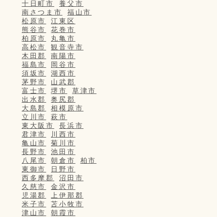
十日町市
養父市
南さつま市
福山市
松原市
江東区
熊谷市
花巻市
柏原市
丸亀市
高松市
観音寺市
木田郡
南陽市
福島市
岡谷市
須坂市
湖西市
茅野市
山武郡
富士市
堺市
草津市
出水郡
奥尻郡
大島郡
相模原市
立川市
萩市
東大阪市
長浜市
君津市
川西市
亀山市
菊川市
長野市
池田市
八尾市
朝倉市
柏市
東御市
日野市
西多摩郡
沼田市
久慈市
金沢市
児湯郡
上伊那郡
米子市
苫小牧市
津山市
朝霞市