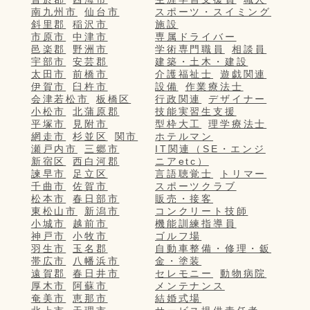
南九州市
仙台市
スポーツ・スイミング
斜里郡
稲沢市
施設
市原市
中津市
専属ドライバー
邑楽郡
野洲市
学術専門職員
相談員
宇部市
安芸郡
建築・土木・建設
太田市
前橋市
介護福祉士
遊戯関連
伊賀市
臼杵市
設備
作業療法士
会津若松市
板橋区
行政関連
デザイナー
小松市
北蒲原郡
技能実習生支援
平塚市
見附市
型枠大工
理学療法士
網走市
杉並区
関市
ホテルマン
瀬戸内市
三郷市
IT関連（SE・エンジ
新宿区
西白河郡
ニアetc）
諫早市
足立区
言語聴覚士
トリマー
千曲市
佐賀市
スポーツクラブ
松本市
春日部市
販売・接客
東松山市
新潟市
コンクリート技師
小城市
越前市
機能訓練指導員
神戸市
小牧市
ゴルフ場
羽生市
玉名郡
自動車整備・修理・鈑
帯広市
八幡浜市
金・塗装
遠賀郡
春日井市
セレモニー
動物病院
厚木市
阿蘇市
メンテナンス
奄美市
恵那市
結婚式場