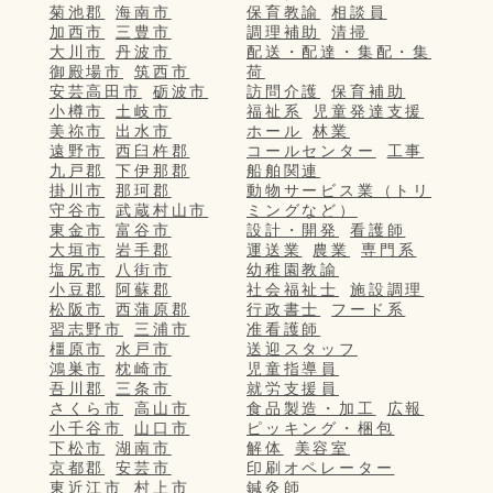
菊池郡
海南市
保育教諭
相談員
加西市
三豊市
調理補助
清掃
大川市
丹波市
配送・配達・集配・集
御殿場市
筑西市
荷
安芸高田市
砺波市
訪問介護
保育補助
小樽市
土岐市
福祉系
児童発達支援
美祢市
出水市
ホール
林業
遠野市
西臼杵郡
コールセンター
工事
九戸郡
下伊那郡
船舶関連
掛川市
那珂郡
動物サービス業（トリ
守谷市
武蔵村山市
ミングなど）
東金市
富谷市
設計・開発
看護師
大垣市
岩手郡
運送業
農業
専門系
塩尻市
八街市
幼稚園教諭
小豆郡
阿蘇郡
社会福祉士
施設調理
松阪市
西蒲原郡
行政書士
フード系
習志野市
三浦市
准看護師
橿原市
水戸市
送迎スタッフ
鴻巣市
枕崎市
児童指導員
吾川郡
三条市
就労支援員
さくら市
高山市
食品製造・加工
広報
小千谷市
山口市
ピッキング・梱包
下松市
湖南市
解体
美容室
京都郡
安芸市
印刷オペレーター
東近江市
村上市
鍼灸師