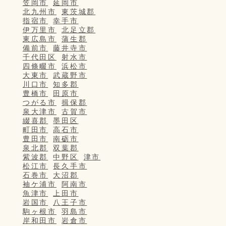
笠岡市
延岡市
北九州市
東茨城郡
指宿市
幸手市
伊万里市
北足立郡
東広島市
蒲生郡
備前市
藤井寺市
千代田区
射水市
四條畷市
浜松市
大東市
武蔵野市
川口市
知多郡
豊橋市
田原市
つがる市
揖保郡
泉大津市
古賀市
綴喜郡
墨田区
町田市
高石市
豊田市
南砺市
泉北郡
双葉郡
紫波郡
中野区
津市
松江市
長久手市
石巻市
大沼郡
袖ケ浦市
阿南市
魚津市
上田市
岩国市
八王子市
駒ヶ根市
羽島市
岸和田市
岩倉市