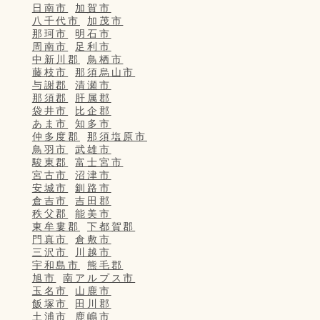
日南市
加賀市
八千代市
加茂市
那珂市
明石市
周南市
足利市
中新川郡
鳥栖市
藤枝市
那須烏山市
与謝郡
清瀬市
那須郡
肝属郡
袋井市
比企郡
あま市
知多市
仲多度郡
那須塩原市
鳥羽市
武雄市
駿東郡
富士宮市
宮古市
沼津市
安城市
釧路市
倉吉市
吉田郡
秩父郡
能美市
東牟婁郡
下都賀郡
門真市
倉敷市
三沢市
川越市
宇和島市
熊毛郡
旭市
南アルプス市
玉名市
山鹿市
飯塚市
田川郡
土浦市
鹿嶋市