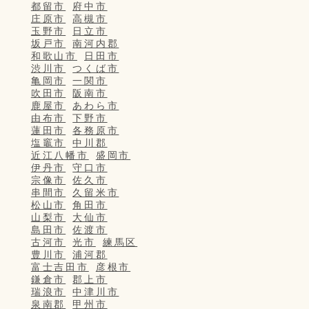
都留市
府中市
庄原市
高槻市
玉野市
日立市
坂戸市
南河内郡
和歌山市
日田市
渋川市
つくば市
亀岡市
一関市
吹田市
阪南市
鹿屋市
あわら市
由布市
下野市
蓮田市
各務原市
塩竈市
中川郡
近江八幡市
盛岡市
伊丹市
守口市
宗像市
佐久市
串間市
久留米市
松山市
角田市
山梨市
大仙市
島田市
佐渡市
古河市
光市
練馬区
豊川市
浦河郡
富士吉田市
彦根市
鎌倉市
郡上市
瑞浪市
中津川市
泉南郡
甲州市