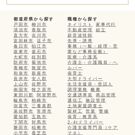
都道府県から探す
職種から探す
戸田市
柳川市
ネイリスト
家事代行
清須市
香取市
不動産管理
組立
直方市
吉川市
超音波技師
富田林市
逗子市
先導・誘導
春日市
狛江市
事務（一般・経理・営
坂東市
釜石市
業など事務全般）
大町市
紋別郡
医療・介護系
防府市
菊池市
介護士・介護職員・ヘ
青梅市
敦賀市
ルパー
和泉市
新座市
保育士
長井市
安八郡
大型ドライバー
上山市
佐野市
生活支援員・世話人
南国市
牧之原市
調理業務
酪農
東田川郡
阿賀野市
交通誘導員
商品管理
輪島市
柏崎市
通信工
施設管理
弥富市
三養基郡
土地家屋調査士
泉佐野市
常滑市
製材工
営業
警備
愛知郡
五島市
保育・教育系
下関市
対馬市
2-4tドライバー
磐田市
稲敷市
介護支援専門員（ケア
小平市
香芝市
マネ）