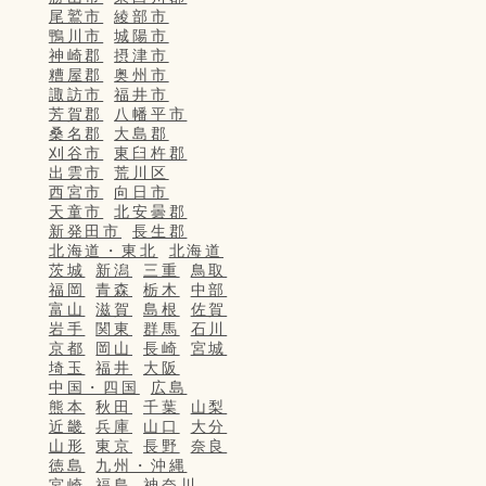
尾鷲市
綾部市
鴨川市
城陽市
神崎郡
摂津市
糟屋郡
奥州市
諏訪市
福井市
芳賀郡
八幡平市
桑名郡
大島郡
刈谷市
東臼杵郡
出雲市
荒川区
西宮市
向日市
天童市
北安曇郡
新発田市
長生郡
北海道・東北
北海道
茨城
新潟
三重
鳥取
福岡
青森
栃木
中部
富山
滋賀
島根
佐賀
岩手
関東
群馬
石川
京都
岡山
長崎
宮城
埼玉
福井
大阪
中国・四国
広島
熊本
秋田
千葉
山梨
近畿
兵庫
山口
大分
山形
東京
長野
奈良
徳島
九州・沖縄
宮崎
福島
神奈川