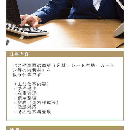
仕事内容
バスや車両の商材（床材、シート生地、カーテ
ン等の内装材）を
扱う仕事です。
（主な仕事内容）
・受注発注
・在庫管理
・伝票整理
・雑務（資料作成等）
・電話対応
・その他事務全般
給与