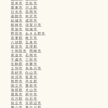
登米市
北杜市
栗東市
川上郡
日光市
高岡市
函館市
米沢市
結城市
成田市
館林市
須賀川市
草加市
稲城市
野田市
あきる野市
吾妻郡
枚方市
八頭郡
五泉市
新宮市
亘理郡
十和田市
岡崎市
尾道市
石岡市
千歳市
三田市
生駒郡
赤磐市
士別市
糸魚川市
高砂市
白山市
岩沼市
富里市
熊野市
丹生郡
国立市
豊前市
海部郡
犬山市
鹿島市
府中市
石川郡
白石市
知立市
京田辺市
勝山市
東白川郡