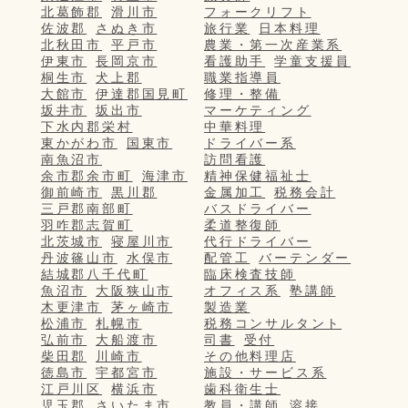
北葛飾郡
滑川市
フォークリフト
佐波郡
さぬき市
旅行業
日本料理
北秋田市
平戸市
農業・第一次産業系
伊東市
長岡京市
看護助手
学童支援員
桐生市
犬上郡
職業指導員
大館市
伊達郡国見町
修理・整備
坂井市
坂出市
マーケティング
下水内郡栄村
中華料理
東かがわ市
国東市
ドライバー系
南魚沼市
訪問看護
余市郡余市町
海津市
精神保健福祉士
御前崎市
黒川郡
金属加工
税務会計
三戸郡南部町
バスドライバー
羽咋郡志賀町
柔道整復師
北茨城市
寝屋川市
代行ドライバー
丹波篠山市
水俣市
配管工
バーテンダー
結城郡八千代町
臨床検査技師
魚沼市
大阪狭山市
オフィス系
塾講師
木更津市
茅ヶ崎市
製造業
松浦市
札幌市
税務コンサルタント
弘前市
大船渡市
司書
受付
柴田郡
川崎市
その他料理店
徳島市
宇都宮市
施設・サービス系
江戸川区
横浜市
歯科衛生士
児玉郡
さいたま市
教員・講師
溶接