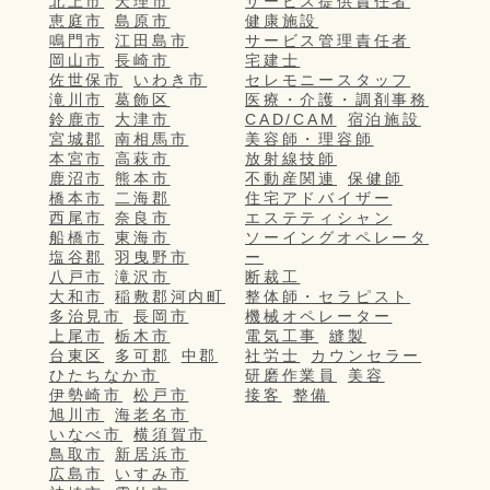
北上市
天理市
サービス提供責任者
恵庭市
島原市
健康施設
鳴門市
江田島市
サービス管理責任者
岡山市
長崎市
宅建士
佐世保市
いわき市
セレモニースタッフ
滝川市
葛飾区
医療・介護・調剤事務
鈴鹿市
大津市
CAD/CAM
宿泊施設
宮城郡
南相馬市
美容師・理容師
本宮市
高萩市
放射線技師
鹿沼市
熊本市
不動産関連
保健師
橋本市
二海郡
住宅アドバイザー
西尾市
奈良市
エステティシャン
船橋市
東海市
ソーイングオペレータ
塩谷郡
羽曳野市
ー
八戸市
滝沢市
断裁工
大和市
稲敷郡河内町
整体師・セラピスト
多治見市
長岡市
機械オペレーター
上尾市
栃木市
電気工事
縫製
台東区
多可郡
中郡
社労士
カウンセラー
ひたちなか市
研磨作業員
美容
伊勢崎市
松戸市
接客
整備
旭川市
海老名市
いなべ市
横須賀市
鳥取市
新居浜市
広島市
いすみ市