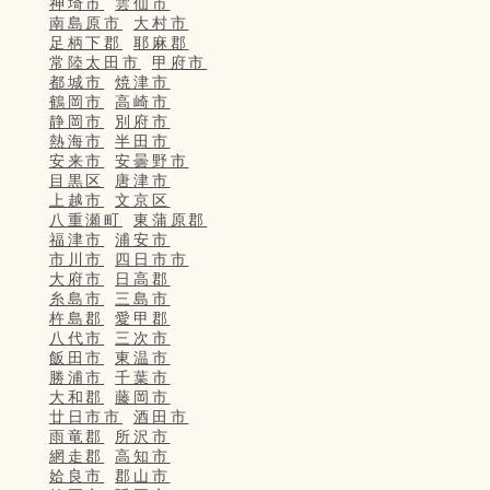
神埼市
雲仙市
南島原市
大村市
足柄下郡
耶麻郡
常陸太田市
甲府市
都城市
焼津市
鶴岡市
高崎市
静岡市
別府市
熱海市
半田市
安来市
安曇野市
目黒区
唐津市
上越市
文京区
八重瀬町
東蒲原郡
福津市
浦安市
市川市
四日市市
大府市
日高郡
糸島市
三島市
杵島郡
愛甲郡
八代市
三次市
飯田市
東温市
勝浦市
千葉市
大和郡
藤岡市
廿日市市
酒田市
雨竜郡
所沢市
網走郡
高知市
姶良市
郡山市