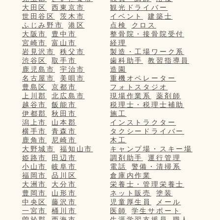
大田区
西東京市
観光ドライバー
世田谷区
茨木市
イベント
建築士
ふじみ野市
港区
点検
クロス
大阪市
豊中市
整骨院・接骨院受付
宮崎市
富山市
経理
岩見沢市
秩父市
製造・工場ワーク系
渋谷区
取手市
歯科助手
教習指導員
鹿児島市
宇治市
造園
名古屋市
美唄市
重機オペレーター
豊島区
京都市
フォトスタジオ
上川郡
北広島市
現場作業系
薬剤師
越谷市
飯能市
税理士・税理士補助
伊都郡
秋田市
施工
潟上市
山本郡
インストラクター
横手市
青森市
タクシードライバー
鹿角市
尼崎市
木工
大野城市
福知山市
キャンプ場・スキー場
姫路市
田辺市
調剤助手
運行管理
小山市
岐阜市
電話
警備・清掃系
福岡市
品川区
倉庫内作業
大洲市
大分市
栄養士・管理栄養士
豊岡市
山形市
ネット販売
塗装
中央区
藤沢市
児童厚生員
メール
一宮市
桶川市
医師
学生サポート
曽於郡
西海市
生涯学習支援員
職人