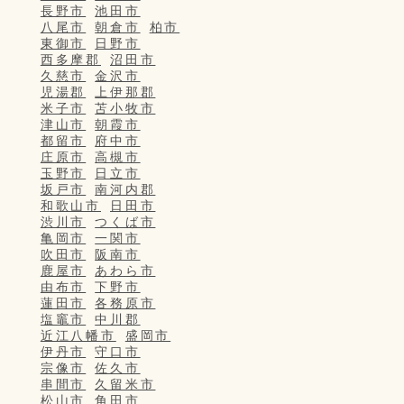
長野市
池田市
八尾市
朝倉市
柏市
東御市
日野市
西多摩郡
沼田市
久慈市
金沢市
児湯郡
上伊那郡
米子市
苫小牧市
津山市
朝霞市
都留市
府中市
庄原市
高槻市
玉野市
日立市
坂戸市
南河内郡
和歌山市
日田市
渋川市
つくば市
亀岡市
一関市
吹田市
阪南市
鹿屋市
あわら市
由布市
下野市
蓮田市
各務原市
塩竈市
中川郡
近江八幡市
盛岡市
伊丹市
守口市
宗像市
佐久市
串間市
久留米市
松山市
角田市