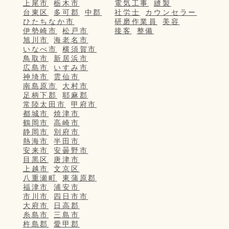
上尾市
栃木市
電気工事
縫製
台東区
多可郡
中郡
社労士
カウンセラー
ひたちなか市
研磨作業員
美容
伊勢崎市
松戸市
接客
整備
旭川市
海老名市
いなべ市
横須賀市
鳥取市
新居浜市
広島市
いすみ市
神埼市
雲仙市
南島原市
大村市
足柄下郡
耶麻郡
常陸太田市
甲府市
都城市
焼津市
鶴岡市
高崎市
静岡市
別府市
熱海市
半田市
安来市
安曇野市
目黒区
唐津市
上越市
文京区
八重瀬町
東蒲原郡
福津市
浦安市
市川市
四日市市
大府市
日高郡
糸島市
三島市
杵島郡
愛甲郡