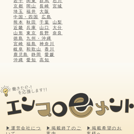
岩手
関東
群馬
石川
京都
岡山
長崎
宮城
埼玉
福井
大阪
中国・四国
広島
熊本
秋田
千葉
山梨
近畿
兵庫
山口
大分
山形
東京
長野
奈良
徳島
九州・沖縄
宮崎
福島
神奈川
岐阜
和歌山
香川
鹿児島
静岡
愛媛
沖縄
愛知
高知
▶運営会社につ
▶掲載終了のご
▶掲載希望のお
いて
案内
客様へ