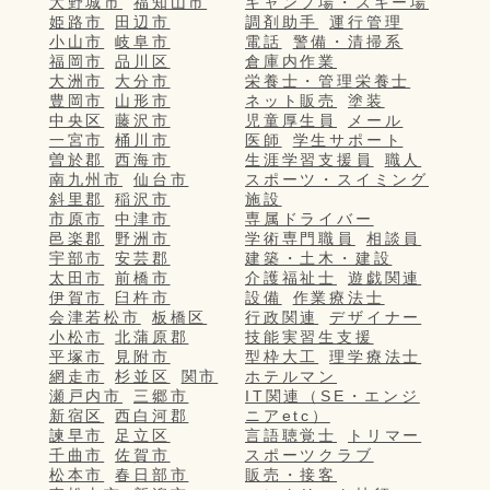
大野城市
福知山市
キャンプ場・スキー場
姫路市
田辺市
調剤助手
運行管理
小山市
岐阜市
電話
警備・清掃系
福岡市
品川区
倉庫内作業
大洲市
大分市
栄養士・管理栄養士
豊岡市
山形市
ネット販売
塗装
中央区
藤沢市
児童厚生員
メール
一宮市
桶川市
医師
学生サポート
曽於郡
西海市
生涯学習支援員
職人
南九州市
仙台市
スポーツ・スイミング
斜里郡
稲沢市
施設
市原市
中津市
専属ドライバー
邑楽郡
野洲市
学術専門職員
相談員
宇部市
安芸郡
建築・土木・建設
太田市
前橋市
介護福祉士
遊戯関連
伊賀市
臼杵市
設備
作業療法士
会津若松市
板橋区
行政関連
デザイナー
小松市
北蒲原郡
技能実習生支援
平塚市
見附市
型枠大工
理学療法士
網走市
杉並区
関市
ホテルマン
瀬戸内市
三郷市
IT関連（SE・エンジ
新宿区
西白河郡
ニアetc）
諫早市
足立区
言語聴覚士
トリマー
千曲市
佐賀市
スポーツクラブ
松本市
春日部市
販売・接客