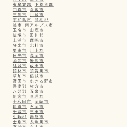
東牟婁郡
下都賀郡
門真市
倉敷市
三沢市
川越市
宇和島市
熊毛郡
旭市
南アルプス市
玉名市
山鹿市
飯塚市
田川郡
土浦市
鹿嶋市
登米市
北杜市
栗東市
川上郡
日光市
高岡市
函館市
米沢市
結城市
成田市
館林市
須賀川市
草加市
稲城市
野田市
あきる野市
吾妻郡
枚方市
八頭郡
五泉市
新宮市
亘理郡
十和田市
岡崎市
尾道市
石岡市
千歳市
三田市
生駒郡
赤磐市
士別市
糸魚川市
高砂市
白山市