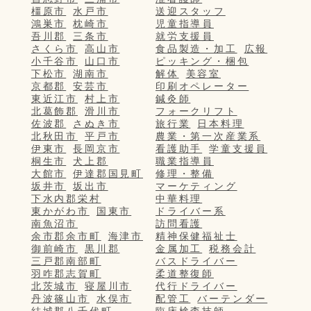
橿原市
水戸市
送迎スタッフ
鴻巣市
枕崎市
児童指導員
吾川郡
三条市
就労支援員
さくら市
高山市
食品製造・加工
広報
小千谷市
山口市
ピッキング・梱包
下松市
湖南市
解体
美容室
京都郡
安芸市
印刷オペレーター
東近江市
村上市
鍼灸師
北葛飾郡
滑川市
フォークリフト
佐波郡
さぬき市
旅行業
日本料理
北秋田市
平戸市
農業・第一次産業系
伊東市
長岡京市
看護助手
学童支援員
桐生市
犬上郡
職業指導員
大館市
伊達郡国見町
修理・整備
坂井市
坂出市
マーケティング
下水内郡栄村
中華料理
東かがわ市
国東市
ドライバー系
南魚沼市
訪問看護
余市郡余市町
海津市
精神保健福祉士
御前崎市
黒川郡
金属加工
税務会計
三戸郡南部町
バスドライバー
羽咋郡志賀町
柔道整復師
北茨城市
寝屋川市
代行ドライバー
丹波篠山市
水俣市
配管工
バーテンダー
結城郡八千代町
臨床検査技師