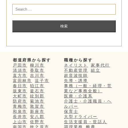
都道府県から探す
職種から探す
戸田市
柳川市
ネイリスト
家事代行
清須市
香取市
不動産管理
組立
直方市
吉川市
超音波技師
富田林市
逗子市
先導・誘導
春日市
狛江市
事務（一般・経理・営
坂東市
釜石市
業など事務全般）
大町市
紋別郡
医療・介護系
防府市
菊池市
介護士・介護職員・ヘ
青梅市
敦賀市
ルパー
和泉市
新座市
保育士
長井市
安八郡
大型ドライバー
上山市
佐野市
生活支援員・世話人
南国市
牧之原市
調理業務
酪農