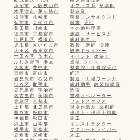
魚沼市
大阪狭山市
オフィス系
塾講師
木更津市
茅ヶ崎市
製造業
松浦市
札幌市
税務コンサルタント
弘前市
大船渡市
司書
受付
柴田郡
川崎市
その他料理店
徳島市
宇都宮市
施設・サービス系
江戸川区
横浜市
歯科衛生士
児玉郡
さいたま市
教員・講師
溶接
大田区
西東京市
観光ドライバー
世田谷区
茨木市
イベント
建築士
ふじみ野市
港区
点検
クロス
大阪市
豊中市
整骨院・接骨院受付
宮崎市
富山市
経理
岩見沢市
秩父市
製造・工場ワーク系
渋谷区
取手市
歯科助手
教習指導員
鹿児島市
宇治市
造園
名古屋市
美唄市
重機オペレーター
豊島区
京都市
フォトスタジオ
上川郡
北広島市
現場作業系
薬剤師
越谷市
飯能市
税理士・税理士補助
伊都郡
秋田市
施工
潟上市
山本郡
インストラクター
横手市
青森市
タクシードライバー
鹿角市
尼崎市
木工