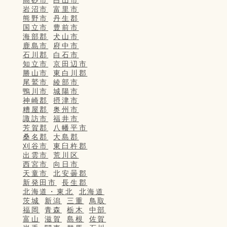
岩沼市
富里市
熊野市
丹生郡
国立市
豊前市
海部郡
犬山市
鹿島市
府中市
石川郡
白石市
知立市
京田辺市
勝山市
東白川郡
尾鷲市
綾部市
鴨川市
城陽市
神崎郡
摂津市
糟屋郡
奥州市
諏訪市
福井市
芳賀郡
八幡平市
桑名郡
大島郡
刈谷市
東臼杵郡
出雲市
荒川区
西宮市
向日市
天童市
北安曇郡
新発田市
長生郡
北海道・東北
北海道
茨城
新潟
三重
鳥取
福岡
青森
栃木
中部
富山
滋賀
島根
佐賀