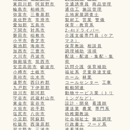
東田川郡
阿賀野市
交通誘導員
商品管理
輪島市
柏崎市
通信工
施設管理
弥富市
三養基郡
土地家屋調査士
泉佐野市
常滑市
製材工
営業
警備
愛知郡
五島市
保育・教育系
下関市
対馬市
2-4tドライバー
磐田市
稲敷市
介護支援専門員（ケア
小平市
香芝市
マネ）
菊池郡
海南市
保育教諭
相談員
加西市
三豊市
調理補助
清掃
大川市
丹波市
配送・配達・集配・集
御殿場市
筑西市
荷
安芸高田市
砺波市
訪問介護
保育補助
小樽市
土岐市
福祉系
児童発達支援
美祢市
出水市
ホール
林業
遠野市
西臼杵郡
コールセンター
工事
九戸郡
下伊那郡
船舶関連
掛川市
那珂郡
動物サービス業（トリ
守谷市
武蔵村山市
ミングなど）
東金市
富谷市
設計・開発
看護師
大垣市
岩手郡
運送業
農業
専門系
塩尻市
八街市
幼稚園教諭
小豆郡
阿蘇郡
社会福祉士
施設調理
松阪市
西蒲原郡
行政書士
フード系
習志野市
三浦市
准看護師