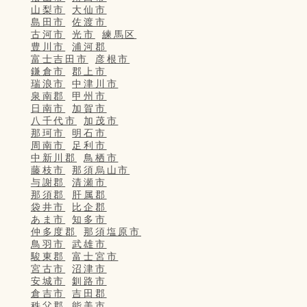
山梨市
大仙市
島田市
佐渡市
古河市
光市
練馬区
豊川市
浦河郡
富士吉田市
彦根市
鎌倉市
郡上市
瑞浪市
中津川市
泉南郡
甲州市
日南市
加賀市
八千代市
加茂市
那珂市
明石市
周南市
足利市
中新川郡
鳥栖市
藤枝市
那須烏山市
与謝郡
清瀬市
那須郡
肝属郡
袋井市
比企郡
あま市
知多市
仲多度郡
那須塩原市
鳥羽市
武雄市
駿東郡
富士宮市
宮古市
沼津市
安城市
釧路市
倉吉市
吉田郡
秩父郡
能美市