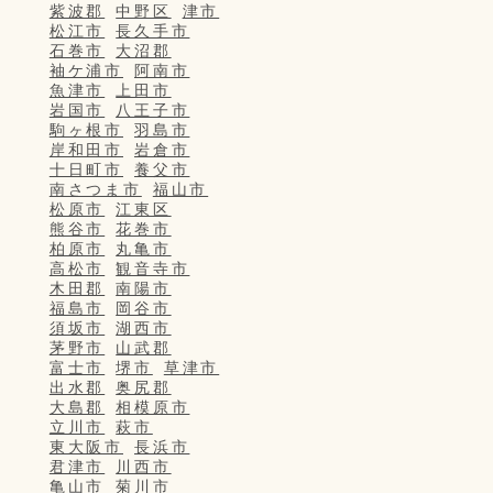
紫波郡
中野区
津市
松江市
長久手市
石巻市
大沼郡
袖ケ浦市
阿南市
魚津市
上田市
岩国市
八王子市
駒ヶ根市
羽島市
岸和田市
岩倉市
十日町市
養父市
南さつま市
福山市
松原市
江東区
熊谷市
花巻市
柏原市
丸亀市
高松市
観音寺市
木田郡
南陽市
福島市
岡谷市
須坂市
湖西市
茅野市
山武郡
富士市
堺市
草津市
出水郡
奥尻郡
大島郡
相模原市
立川市
萩市
東大阪市
長浜市
君津市
川西市
亀山市
菊川市