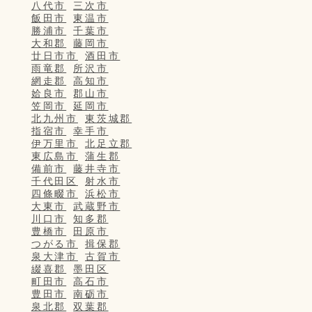
八代市
三次市
飯田市
東温市
勝浦市
千葉市
大和郡
藤岡市
廿日市市
酒田市
雨竜郡
所沢市
網走郡
高知市
姶良市
郡山市
笠岡市
延岡市
北九州市
東茨城郡
指宿市
幸手市
伊万里市
北足立郡
東広島市
蒲生郡
備前市
藤井寺市
千代田区
射水市
四條畷市
浜松市
大東市
武蔵野市
川口市
知多郡
豊橋市
田原市
つがる市
揖保郡
泉大津市
古賀市
綴喜郡
墨田区
町田市
高石市
豊田市
南砺市
泉北郡
双葉郡