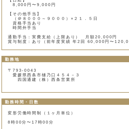
【日給】
8,000円〜9,000円
【その他手当】
（＠８０００～９０００）×２１．５日
資格手当あり
時間外手当
通勤手当：実費支給（上限あり） 月額20,000円
賞与制度：あり（前年度実績 年2回 60,000円〜120,
勤務地
〒793-0043
愛媛県西条市樋乃口４５
四国通建（株）西条営業所
勤務時間・日数
変形労働時間制（１ヶ月単位）
8時00分〜17時00分