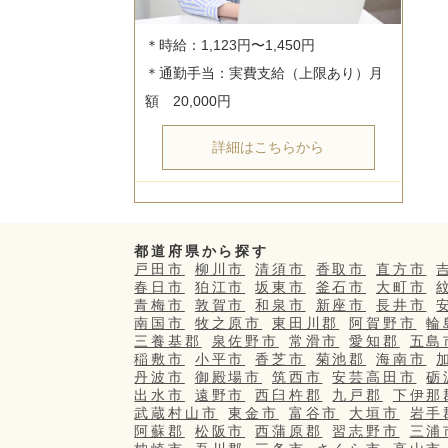
＊時給：1,123円〜1,450円

＊通勤手当：実費支給（上限あり）月
詳細はこちらから
都道府県から探す
戸田市
柳川市
清須市
香取市
直方市
春日市
狛江市
坂東市
釜石市
大町市
青梅市
敦賀市
和泉市
新座市
長井市
南国市
牧之原市
東田川郡
阿賀野市
輪
三養基郡
泉佐野市
常滑市
愛知郡
五島
稲敷市
小平市
香芝市
菊池郡
海南市
丹波市
御殿場市
筑西市
安芸高田市
砺
出水市
遠野市
西臼杵郡
九戸郡
下伊那
武蔵村山市
東金市
富谷市
大垣市
岩手
阿蘇郡
松阪市
西蒲原郡
習志野市
三浦