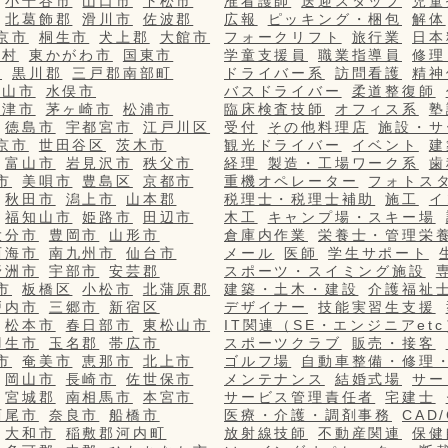
小千谷市
山口市
下松市
准看護師
送迎スタッフ
児童
北葛飾郡
滑川市
佐波郡
広報
ピッキング・梱包
解体
京市
桐生市
犬上郡
大館市
フォークリフト
旅行業
日本
栄村
東かがわ市
国東市
学童支援員
職業指導員
修理
市
黒川郡
三戸郡南部町
ドライバー系
訪問看護
精神
篠山市
水俣市
バスドライバー
柔道整復師
更津市
茅ヶ崎市
松浦市
臨床検査技師
オフィス系
塾
徳島市
宇都宮市
江戸川区
受付
その他料理店
施設・サ
京市
世田谷区
茨木市
観光ドライバー
イベント
建
富山市
岩見沢市
秩父市
経理
製造・工場ワーク系
歯
市
美唄市
豊島区
京都市
重機オペレーター
フォトス
秋田市
潟上市
山本郡
税理士・税理士補助
施工
イ
福知山市
姫路市
田辺市
木工
キャンプ場・スキー場
大分市
豊岡市
山形市
倉庫内作業
栄養士・管理栄
西海市
南九州市
仙台市
メール
医師
学生サポート
野洲市
宇部市
安芸郡
スポーツ・スイミング施設
市
板橋区
小松市
北蒲原郡
建築・土木・建設
介護福祉
戸内市
三郷市
新宿区
デザイナー
技能実習生支援
松本市
春日部市
東松山市
IT関連（SE・エンジニアetc
羽生市
玉名郡
帯広市
スポーツクラブ
販売・接客
市
奄美市
恵那市
北上市
ゴルフ場
自動車整備・修理
岡山市
長崎市
佐世保市
メンテナンス
結婚式場
サー
宮城郡
南相馬市
本宮市
サービス管理責任者
宅建士
西尾市
奈良市
船橋市
医療・介護・調剤事務
CAD
大和市
稲敷郡河内町
放射線技師
不動産関連
保健