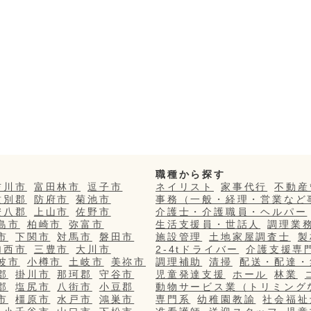
職種から探す
吉川市
富田林市
逗子市
ネイリスト
家事代行
不動産
紋別郡
防府市
菊池市
事務（一般・経理・営業など
安八郡
上山市
佐野市
介護士・介護職員・ヘルパー
島市
柏崎市
弥富市
生活支援員・世話人
調理業
市
下関市
対馬市
磐田市
施設管理
土地家屋調査士
製
加西市
三豊市
大川市
2-4tドライバー
介護支援専
波市
小樽市
土岐市
美祢市
調理補助
清掃
配送・配達・
郡
掛川市
那珂郡
守谷市
児童発達支援
ホール
林業
郡
塩尻市
八街市
小豆郡
動物サービス業（トリミング
市
橿原市
水戸市
鴻巣市
専門系
幼稚園教諭
社会福祉