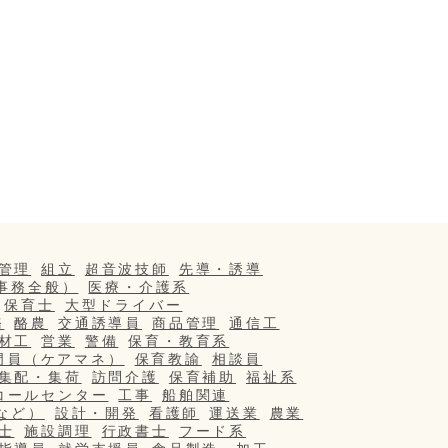
管理
組立
超音波技師
先導・誘導
事務全般）
医療・介護系
保育士
大型ドライバー
務
酪農
交通誘導員
商品管理
通信工
材工
営業
警備
保育・教育系
門員（ケアマネ）
保育教諭
相談員
集配・集荷
訪問介護
保育補助
福祉系
コールセンター
工事
船舶関連
など）
設計・開発
看護師
運送業
農業
士
施設調理
行政書士
フード系