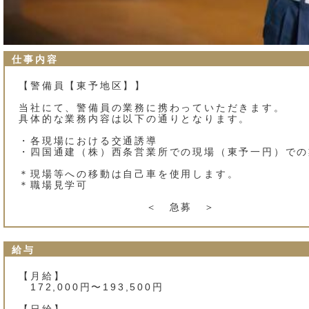
仕事内容
【警備員【東予地区】】
当社にて、警備員の業務に携わっていただきます。
具体的な業務内容は以下の通
・各現場における交通
・四国通建（株）西条営業所での現場（東予一円）での
＊現場等への移動は自己車を使用
＊職場見学
＜ 急募 ＞
給与
【月給】
172,000円〜193,500円