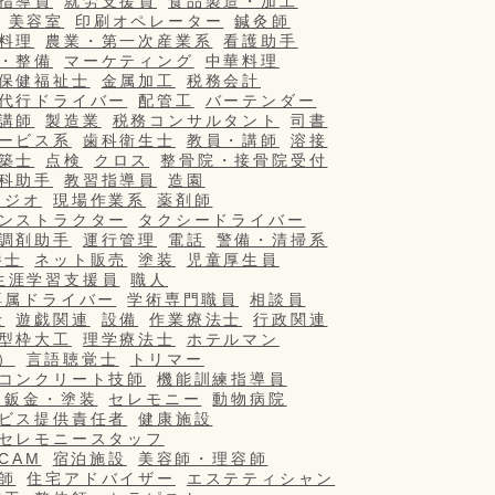
指導員
就労支援員
食品製造・加工
美容室
印刷オペレーター
鍼灸師
料理
農業・第一次産業系
看護助手
・整備
マーケティング
中華料理
保健福祉士
金属加工
税務会計
代行ドライバー
配管工
バーテンダー
講師
製造業
税務コンサルタント
司書
ービス系
歯科衛生士
教員・講師
溶接
築士
点検
クロス
整骨院・接骨院受付
科助手
教習指導員
造園
タジオ
現場作業系
薬剤師
ンストラクター
タクシードライバー
調剤助手
運行管理
電話
警備・清掃系
養士
ネット販売
塗装
児童厚生員
生涯学習支援員
職人
専属ドライバー
学術専門職員
相談員
士
遊戯関連
設備
作業療法士
行政関連
型枠大工
理学療法士
ホテルマン
）
言語聴覚士
トリマー
コンクリート技師
機能訓練指導員
・鈑金・塗装
セレモニー
動物病院
ビス提供責任者
健康施設
セレモニースタッフ
/CAM
宿泊施設
美容師・理容師
師
住宅アドバイザー
エステティシャン