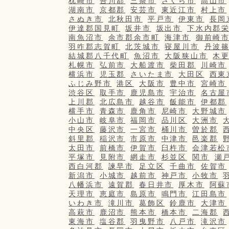
枕崎市
吾川郡
三条市
さくら市
高山市
湖南市
京都郡
安芸市
東近江市
村上市
さぬき市
北秋田市
平戸市
伊東市
長岡
伊達郡国見町
坂井市
坂出市
下水内郡
南魚沼市
余市郡余市町
海津市
御前崎
羽咋郡志賀町
北茨城市
寝屋川市
丹波
結城郡八千代町
魚沼市
大阪狭山市
木
札幌市
弘前市
大船渡市
柴田郡
川崎市
横浜市
児玉郡
さいたま市
大田区
西東
ふじみ野市
港区
大阪市
豊中市
宮崎市
渋谷区
取手市
鹿児島市
宇治市
名古屋
上川郡
北広島市
越谷市
飯能市
伊都郡
横手市
青森市
鹿角市
尼崎市
大野城市
小山市
岐阜市
福岡市
品川区
大洲市
中央区
藤沢市
一宮市
桶川市
曽於郡
斜里郡
稲沢市
市原市
中津市
邑楽郡
太田市
前橋市
伊賀市
臼杵市
会津若松
平塚市
見附市
網走市
杉並区
関市
瀬
西白河郡
諫早市
足立区
千曲市
佐賀市
新潟市
小城市
越前市
神戸市
小牧市
八幡浜市
遠賀郡
春日井市
厚木市
阿蘇
天理市
恵庭市
島原市
鳴門市
江田島市
いわき市
滝川市
葛飾区
鈴鹿市
大津市
高萩市
鹿沼市
熊本市
橋本市
二海郡
東海市
塩谷郡
羽曳野市
八戸市
滝沢市