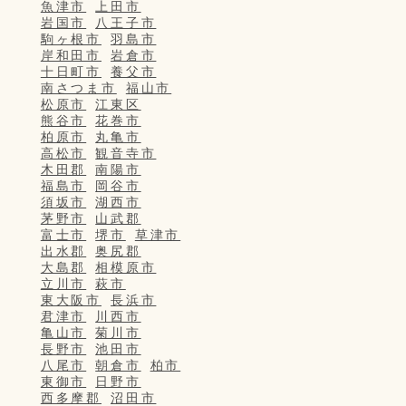
魚津市
上田市
岩国市
八王子市
駒ヶ根市
羽島市
岸和田市
岩倉市
十日町市
養父市
南さつま市
福山市
松原市
江東区
熊谷市
花巻市
柏原市
丸亀市
高松市
観音寺市
木田郡
南陽市
福島市
岡谷市
須坂市
湖西市
茅野市
山武郡
富士市
堺市
草津市
出水郡
奥尻郡
大島郡
相模原市
立川市
萩市
東大阪市
長浜市
君津市
川西市
亀山市
菊川市
長野市
池田市
八尾市
朝倉市
柏市
東御市
日野市
西多摩郡
沼田市