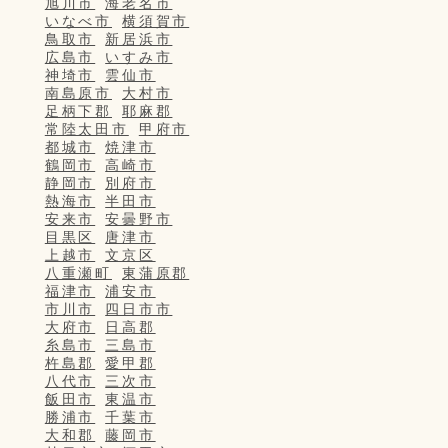
旭川市
海老名市
いなべ市
横須賀市
鳥取市
新居浜市
広島市
いすみ市
神埼市
雲仙市
南島原市
大村市
足柄下郡
耶麻郡
常陸太田市
甲府市
都城市
焼津市
鶴岡市
高崎市
静岡市
別府市
熱海市
半田市
安来市
安曇野市
目黒区
唐津市
上越市
文京区
八重瀬町
東蒲原郡
福津市
浦安市
市川市
四日市市
大府市
日高郡
糸島市
三島市
杵島郡
愛甲郡
八代市
三次市
飯田市
東温市
勝浦市
千葉市
大和郡
藤岡市