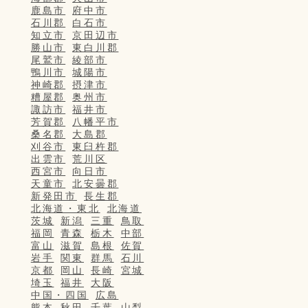
鹿島市
府中市
石川郡
白石市
知立市
京田辺市
勝山市
東白川郡
尾鷲市
綾部市
鴨川市
城陽市
神崎郡
摂津市
糟屋郡
奥州市
諏訪市
福井市
芳賀郡
八幡平市
桑名郡
大島郡
刈谷市
東臼杵郡
出雲市
荒川区
西宮市
向日市
天童市
北安曇郡
新発田市
長生郡
北海道・東北
北海道
茨城
新潟
三重
鳥取
福岡
青森
栃木
中部
富山
滋賀
島根
佐賀
岩手
関東
群馬
石川
京都
岡山
長崎
宮城
埼玉
福井
大阪
中国・四国
広島
熊本
秋田
千葉
山梨