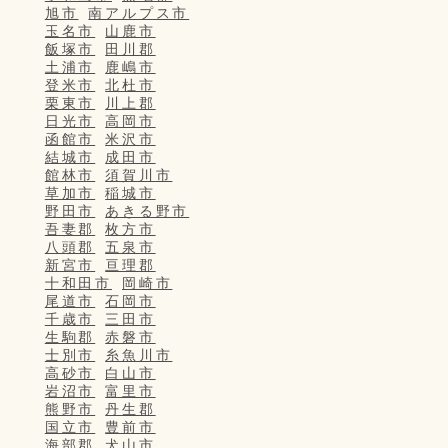
旭市
南アルプス市
玉名市
山鹿市
飯塚市
田川郡
土浦市
鹿嶋市
登米市
北杜市
栗東市
川上郡
日光市
高岡市
函館市
米沢市
結城市
成田市
館林市
須賀川市
草加市
稲城市
野田市
あきる野市
吾妻郡
枚方市
八頭郡
五泉市
新宮市
亘理郡
十和田市
岡崎市
尾道市
石岡市
千歳市
三田市
生駒郡
赤磐市
士別市
糸魚川市
高砂市
白山市
岩沼市
富里市
熊野市
丹生郡
国立市
豊前市
海部郡
犬山市