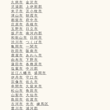
久慈市
金沢市
児湯郡
上伊那郡
米子市
苫小牧市
津山市
朝霞市
都留市
府中市
庄原市
高槻市
玉野市
日立市
坂戸市
南河内郡
和歌山市
日田市
渋川市
つくば市
亀岡市
一関市
吹田市
阪南市
鹿屋市
あわら市
由布市
下野市
蓮田市
各務原市
塩竈市
中川郡
近江八幡市
盛岡市
伊丹市
守口市
宗像市
佐久市
串間市
久留米市
松山市
角田市
山梨市
大仙市
島田市
佐渡市
古河市
光市
練馬区
豊川市
浦河郡