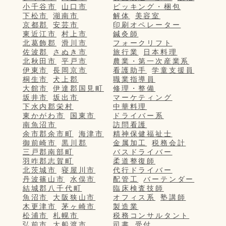
小千谷市
山口市
ピッキング・梱包
下松市
湖南市
解体
美容室
京都郡
安芸市
印刷オペレーター
東近江市
村上市
鍼灸師
北葛飾郡
滑川市
フォークリフト
佐波郡
さぬき市
旅行業
日本料理
北秋田市
平戸市
農業・第一次産業系
伊東市
長岡京市
看護助手
学童支援員
桐生市
犬上郡
職業指導員
大館市
伊達郡国見町
修理・整備
坂井市
坂出市
マーケティング
下水内郡栄村
中華料理
東かがわ市
国東市
ドライバー系
南魚沼市
訪問看護
余市郡余市町
海津市
精神保健福祉士
御前崎市
黒川郡
金属加工
税務会計
三戸郡南部町
バスドライバー
羽咋郡志賀町
柔道整復師
北茨城市
寝屋川市
代行ドライバー
丹波篠山市
水俣市
配管工
バーテンダー
結城郡八千代町
臨床検査技師
魚沼市
大阪狭山市
オフィス系
塾講師
木更津市
茅ヶ崎市
製造業
松浦市
札幌市
税務コンサルタント
弘前市
大船渡市
司書
受付