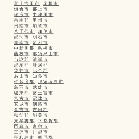
富士吉田市
彦根市
鎌倉市
郡上市
瑞浪市
中津川市
泉南郡
甲州市
日南市
加賀市
八千代市
加茂市
那珂市
明石市
周南市
足利市
中新川郡
鳥栖市
藤枝市
那須烏山市
与謝郡
清瀬市
那須郡
肝属郡
袋井市
比企郡
あま市
知多市
仲多度郡
那須塩原市
鳥羽市
武雄市
駿東郡
富士宮市
宮古市
沼津市
安城市
釧路市
倉吉市
吉田郡
秩父郡
能美市
東牟婁郡
下都賀郡
門真市
倉敷市
三沢市
川越市
宇和島市
熊毛郡