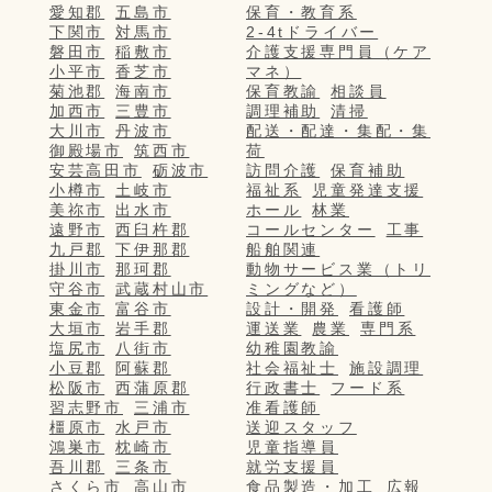
愛知郡
五島市
保育・教育系
下関市
対馬市
2-4tドライバー
磐田市
稲敷市
介護支援専門員（ケア
小平市
香芝市
マネ）
菊池郡
海南市
保育教諭
相談員
加西市
三豊市
調理補助
清掃
大川市
丹波市
配送・配達・集配・集
御殿場市
筑西市
荷
安芸高田市
砺波市
訪問介護
保育補助
小樽市
土岐市
福祉系
児童発達支援
美祢市
出水市
ホール
林業
遠野市
西臼杵郡
コールセンター
工事
九戸郡
下伊那郡
船舶関連
掛川市
那珂郡
動物サービス業（トリ
守谷市
武蔵村山市
ミングなど）
東金市
富谷市
設計・開発
看護師
大垣市
岩手郡
運送業
農業
専門系
塩尻市
八街市
幼稚園教諭
小豆郡
阿蘇郡
社会福祉士
施設調理
松阪市
西蒲原郡
行政書士
フード系
習志野市
三浦市
准看護師
橿原市
水戸市
送迎スタッフ
鴻巣市
枕崎市
児童指導員
吾川郡
三条市
就労支援員
さくら市
高山市
食品製造・加工
広報