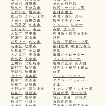
柴田郡
川崎市
その他料理店
徳島市
宇都宮市
施設・サービス系
江戸川区
横浜市
歯科衛生士
児玉郡
さいたま市
教員・講師
溶接
大田区
西東京市
観光ドライバー
世田谷区
茨木市
イベント
建築士
ふじみ野市
港区
点検
クロス
大阪市
豊中市
整骨院・接骨院受付
宮崎市
富山市
経理
岩見沢市
秩父市
製造・工場ワーク系
渋谷区
取手市
歯科助手
教習指導員
鹿児島市
宇治市
造園
名古屋市
美唄市
重機オペレーター
豊島区
京都市
フォトスタジオ
上川郡
北広島市
現場作業系
薬剤師
越谷市
飯能市
税理士・税理士補助
伊都郡
秋田市
施工
潟上市
山本郡
インストラクター
横手市
青森市
タクシードライバー
鹿角市
尼崎市
木工
大野城市
福知山市
キャンプ場・スキー場
姫路市
田辺市
調剤助手
運行管理
小山市
岐阜市
電話
警備・清掃系
福岡市
品川区
倉庫内作業
大洲市
大分市
栄養士・管理栄養士