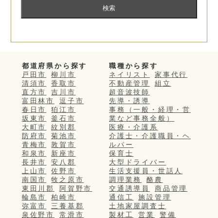
都道府県から探す
職種から探す
戸田市
柳川市
ネイリスト
家事代行
清須市
香取市
不動産管理
組立
直方市
吉川市
超音波技師
富田林市
逗子市
先導・誘導
春日市
狛江市
事務（一般・経理・営
坂東市
釜石市
業など事務全般）
大町市
紋別郡
医療・介護系
防府市
菊池市
介護士・介護職員・ヘ
青梅市
敦賀市
ルパー
和泉市
新座市
保育士
長井市
安八郡
大型ドライバー
上山市
佐野市
生活支援員・世話人
南国市
牧之原市
調理業務
酪農
東田川郡
阿賀野市
交通誘導員
商品管理
輪島市
柏崎市
通信工
施設管理
弥富市
三養基郡
土地家屋調査士
泉佐野市
常滑市
製材工
営業
警備