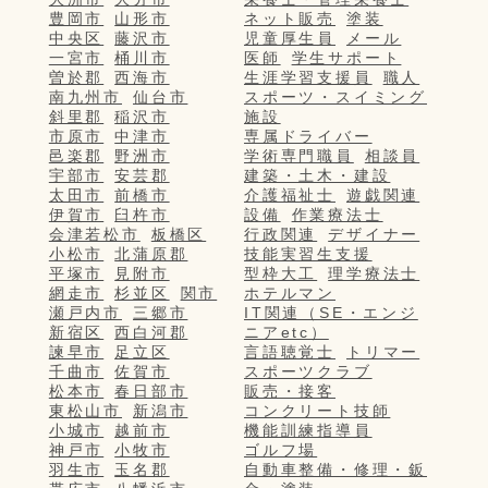
豊岡市
山形市
ネット販売
塗装
中央区
藤沢市
児童厚生員
メール
一宮市
桶川市
医師
学生サポート
曽於郡
西海市
生涯学習支援員
職人
南九州市
仙台市
スポーツ・スイミング
斜里郡
稲沢市
施設
市原市
中津市
専属ドライバー
邑楽郡
野洲市
学術専門職員
相談員
宇部市
安芸郡
建築・土木・建設
太田市
前橋市
介護福祉士
遊戯関連
伊賀市
臼杵市
設備
作業療法士
会津若松市
板橋区
行政関連
デザイナー
小松市
北蒲原郡
技能実習生支援
平塚市
見附市
型枠大工
理学療法士
網走市
杉並区
関市
ホテルマン
瀬戸内市
三郷市
IT関連（SE・エンジ
新宿区
西白河郡
ニアetc）
諫早市
足立区
言語聴覚士
トリマー
千曲市
佐賀市
スポーツクラブ
松本市
春日部市
販売・接客
東松山市
新潟市
コンクリート技師
小城市
越前市
機能訓練指導員
神戸市
小牧市
ゴルフ場
羽生市
玉名郡
自動車整備・修理・鈑