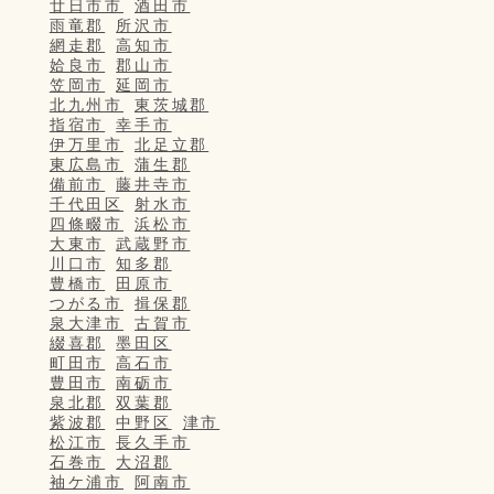
廿日市市
酒田市
雨竜郡
所沢市
網走郡
高知市
姶良市
郡山市
笠岡市
延岡市
北九州市
東茨城郡
指宿市
幸手市
伊万里市
北足立郡
東広島市
蒲生郡
備前市
藤井寺市
千代田区
射水市
四條畷市
浜松市
大東市
武蔵野市
川口市
知多郡
豊橋市
田原市
つがる市
揖保郡
泉大津市
古賀市
綴喜郡
墨田区
町田市
高石市
豊田市
南砺市
泉北郡
双葉郡
紫波郡
中野区
津市
松江市
長久手市
石巻市
大沼郡
袖ケ浦市
阿南市