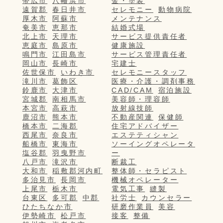
帯広市
八幡浜市
金・塗装
遠賀郡
春日井市
セレモニー
動物病院
厚木市
阿蘇市
メンテナンス
奄美市
恵那市
結婚式場
北上市
天理市
サービス提供責任者
恵庭市
島原市
健康施設
鳴門市
江田島市
サービス管理責任者
岡山市
長崎市
宅建士
佐世保市
いわき市
セレモニースタッフ
滝川市
葛飾区
医療・介護・調剤事務
鈴鹿市
大津市
CAD/CAM
宿泊施設
宮城郡
南相馬市
美容師・理容師
本宮市
高萩市
放射線技師
鹿沼市
熊本市
不動産関連
保健師
橋本市
二海郡
住宅アドバイザー
西尾市
奈良市
エステティシャン
船橋市
東海市
ソーイングオペレータ
塩谷郡
羽曳野市
ー
八戸市
滝沢市
断裁工
大和市
稲敷郡河内町
整体師・セラピスト
多治見市
長岡市
機械オペレーター
上尾市
栃木市
電気工事
縫製
台東区
多可郡
中郡
社労士
カウンセラー
ひたちなか市
研磨作業員
美容
伊勢崎市
松戸市
接客
整備