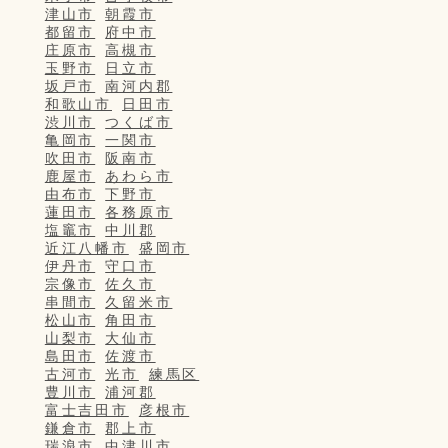
津山市
朝霞市
都留市
府中市
庄原市
高槻市
玉野市
日立市
坂戸市
南河内郡
和歌山市
日田市
渋川市
つくば市
亀岡市
一関市
吹田市
阪南市
鹿屋市
あわら市
由布市
下野市
蓮田市
各務原市
塩竈市
中川郡
近江八幡市
盛岡市
伊丹市
守口市
宗像市
佐久市
串間市
久留米市
松山市
角田市
山梨市
大仙市
島田市
佐渡市
古河市
光市
練馬区
豊川市
浦河郡
富士吉田市
彦根市
鎌倉市
郡上市
瑞浪市
中津川市