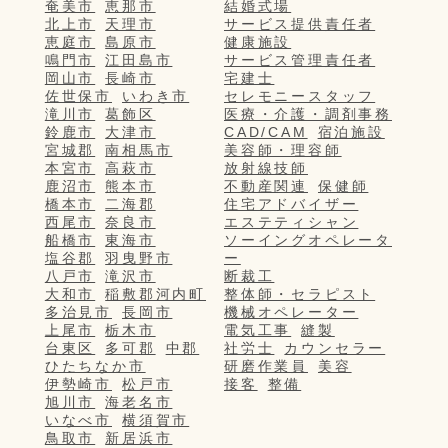
奄美市
恵那市
結婚式場
北上市
天理市
サービス提供責任者
恵庭市
島原市
健康施設
鳴門市
江田島市
サービス管理責任者
岡山市
長崎市
宅建士
佐世保市
いわき市
セレモニースタッフ
滝川市
葛飾区
医療・介護・調剤事務
鈴鹿市
大津市
CAD/CAM
宿泊施設
宮城郡
南相馬市
美容師・理容師
本宮市
高萩市
放射線技師
鹿沼市
熊本市
不動産関連
保健師
橋本市
二海郡
住宅アドバイザー
西尾市
奈良市
エステティシャン
船橋市
東海市
ソーイングオペレータ
塩谷郡
羽曳野市
ー
八戸市
滝沢市
断裁工
大和市
稲敷郡河内町
整体師・セラピスト
多治見市
長岡市
機械オペレーター
上尾市
栃木市
電気工事
縫製
台東区
多可郡
中郡
社労士
カウンセラー
ひたちなか市
研磨作業員
美容
伊勢崎市
松戸市
接客
整備
旭川市
海老名市
いなべ市
横須賀市
鳥取市
新居浜市