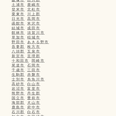
飯塚市
田川郡
土浦市
鹿嶋市
登米市
北杜市
栗東市
川上郡
日光市
高岡市
函館市
米沢市
結城市
成田市
館林市
須賀川市
草加市
稲城市
野田市
あきる野市
吾妻郡
枚方市
八頭郡
五泉市
新宮市
亘理郡
十和田市
岡崎市
尾道市
石岡市
千歳市
三田市
生駒郡
赤磐市
士別市
糸魚川市
高砂市
白山市
岩沼市
富里市
熊野市
丹生郡
国立市
豊前市
海部郡
犬山市
鹿島市
府中市
石川郡
白石市