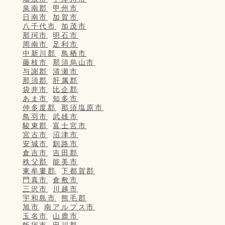
泉南郡
甲州市
日南市
加賀市
八千代市
加茂市
那珂市
明石市
周南市
足利市
中新川郡
鳥栖市
藤枝市
那須烏山市
与謝郡
清瀬市
那須郡
肝属郡
袋井市
比企郡
あま市
知多市
仲多度郡
那須塩原市
鳥羽市
武雄市
駿東郡
富士宮市
宮古市
沼津市
安城市
釧路市
倉吉市
吉田郡
秩父郡
能美市
東牟婁郡
下都賀郡
門真市
倉敷市
三沢市
川越市
宇和島市
熊毛郡
旭市
南アルプス市
玉名市
山鹿市