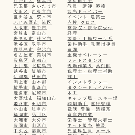
江戸川区
横浜市
歯科衛生士
児玉郡
さいたま市
教員・講師
溶接
大田区
西東京市
観光ドライバー
世田谷区
茨木市
イベント
建築士
ふじみ野市
港区
点検
クロス
大阪市
豊中市
整骨院・接骨院受付
宮崎市
富山市
経理
岩見沢市
秩父市
製造・工場ワーク系
渋谷区
取手市
歯科助手
教習指導員
鹿児島市
宇治市
造園
名古屋市
美唄市
重機オペレーター
豊島区
京都市
フォトスタジオ
上川郡
北広島市
現場作業系
薬剤師
越谷市
飯能市
税理士・税理士補助
伊都郡
秋田市
施工
潟上市
山本郡
インストラクター
横手市
青森市
タクシードライバー
鹿角市
尼崎市
木工
大野城市
福知山市
キャンプ場・スキー場
姫路市
田辺市
調剤助手
運行管理
小山市
岐阜市
電話
警備・清掃系
福岡市
品川区
倉庫内作業
大洲市
大分市
栄養士・管理栄養士
豊岡市
山形市
ネット販売
塗装
中央区
藤沢市
児童厚生員
メール