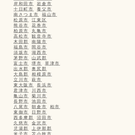
岸和田市
岩倉市
十日町市
養父市
南さつま市
福山市
松原市
江東区
熊谷市
花巻市
柏原市
丸亀市
高松市
観音寺市
木田郡
南陽市
福島市
岡谷市
須坂市
湖西市
茅野市
山武郡
富士市
堺市
草津市
出水郡
奥尻郡
大島郡
相模原市
立川市
萩市
東大阪市
長浜市
君津市
川西市
亀山市
菊川市
長野市
池田市
八尾市
朝倉市
柏市
東御市
日野市
西多摩郡
沼田市
久慈市
金沢市
児湯郡
上伊那郡
米子市
苫小牧市