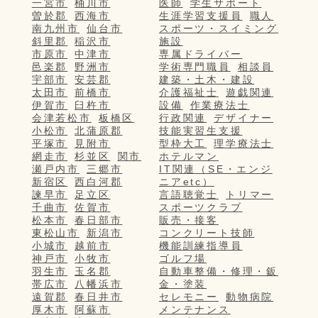
一宮市
桶川市
医師
学生サポート
曽於郡
西海市
生涯学習支援員
職人
南九州市
仙台市
スポーツ・スイミング
斜里郡
稲沢市
施設
市原市
中津市
専属ドライバー
邑楽郡
野洲市
学術専門職員
相談員
宇部市
安芸郡
建築・土木・建設
太田市
前橋市
介護福祉士
遊戯関連
伊賀市
臼杵市
設備
作業療法士
会津若松市
板橋区
行政関連
デザイナー
小松市
北蒲原郡
技能実習生支援
平塚市
見附市
型枠大工
理学療法士
網走市
杉並区
関市
ホテルマン
瀬戸内市
三郷市
IT関連（SE・エンジ
新宿区
西白河郡
ニアetc）
諫早市
足立区
言語聴覚士
トリマー
千曲市
佐賀市
スポーツクラブ
松本市
春日部市
販売・接客
東松山市
新潟市
コンクリート技師
小城市
越前市
機能訓練指導員
神戸市
小牧市
ゴルフ場
羽生市
玉名郡
自動車整備・修理・鈑
帯広市
八幡浜市
金・塗装
遠賀郡
春日井市
セレモニー
動物病院
厚木市
阿蘇市
メンテナンス