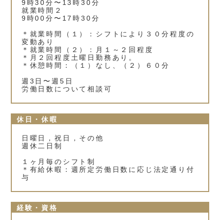
9時30分〜13時30分
就業時間２
9時00分〜17時30分
＊就業時間（１）：シフトにより３０分程度の
変動あり
＊就業時間（２）：月１～２回程度
＊月２回程度土曜日勤務あり。
＊休憩時間：（１）なし、（２）６０分
週3日〜週5日
労働日数について相談可
休日・休暇
日曜日，祝日，その他
週休二日制
１ヶ月毎のシフト制
＊有給休暇：週所定労働日数に応じ法定通り付
与
経験・資格