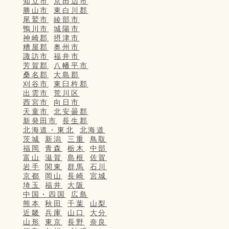
知立市
京田辺市
勝山市
東白川郡
尾鷲市
綾部市
鴨川市
城陽市
神崎郡
摂津市
糟屋郡
奥州市
諏訪市
福井市
芳賀郡
八幡平市
桑名郡
大島郡
刈谷市
東臼杵郡
出雲市
荒川区
西宮市
向日市
天童市
北安曇郡
新発田市
長生郡
北海道・東北
北海道
茨城
新潟
三重
鳥取
福岡
青森
栃木
中部
富山
滋賀
島根
佐賀
岩手
関東
群馬
石川
京都
岡山
長崎
宮城
埼玉
福井
大阪
中国・四国
広島
熊本
秋田
千葉
山梨
近畿
兵庫
山口
大分
山形
東京
長野
奈良