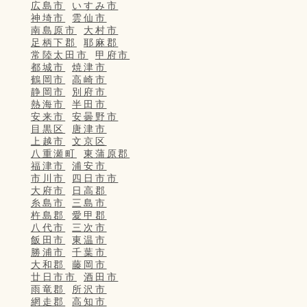
広島市
いすみ市
神埼市
雲仙市
南島原市
大村市
足柄下郡
耶麻郡
常陸太田市
甲府市
都城市
焼津市
鶴岡市
高崎市
静岡市
別府市
熱海市
半田市
安来市
安曇野市
目黒区
唐津市
上越市
文京区
八重瀬町
東蒲原郡
福津市
浦安市
市川市
四日市市
大府市
日高郡
糸島市
三島市
杵島郡
愛甲郡
八代市
三次市
飯田市
東温市
勝浦市
千葉市
大和郡
藤岡市
廿日市市
酒田市
雨竜郡
所沢市
網走郡
高知市