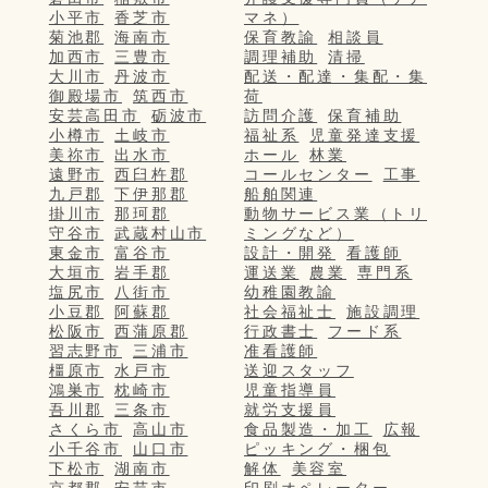
小平市
香芝市
マネ）
菊池郡
海南市
保育教諭
相談員
加西市
三豊市
調理補助
清掃
大川市
丹波市
配送・配達・集配・集
御殿場市
筑西市
荷
安芸高田市
砺波市
訪問介護
保育補助
小樽市
土岐市
福祉系
児童発達支援
美祢市
出水市
ホール
林業
遠野市
西臼杵郡
コールセンター
工事
九戸郡
下伊那郡
船舶関連
掛川市
那珂郡
動物サービス業（トリ
守谷市
武蔵村山市
ミングなど）
東金市
富谷市
設計・開発
看護師
大垣市
岩手郡
運送業
農業
専門系
塩尻市
八街市
幼稚園教諭
小豆郡
阿蘇郡
社会福祉士
施設調理
松阪市
西蒲原郡
行政書士
フード系
習志野市
三浦市
准看護師
橿原市
水戸市
送迎スタッフ
鴻巣市
枕崎市
児童指導員
吾川郡
三条市
就労支援員
さくら市
高山市
食品製造・加工
広報
小千谷市
山口市
ピッキング・梱包
下松市
湖南市
解体
美容室