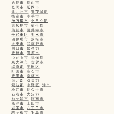
姶良市
郡山市
笠岡市
延岡市
北九州市
東茨城郡
指宿市
幸手市
伊万里市
北足立郡
東広島市
蒲生郡
備前市
藤井寺市
千代田区
射水市
四條畷市
浜松市
大東市
武蔵野市
川口市
知多郡
豊橋市
田原市
つがる市
揖保郡
泉大津市
古賀市
綴喜郡
墨田区
町田市
高石市
豊田市
南砺市
泉北郡
双葉郡
紫波郡
中野区
津市
松江市
長久手市
石巻市
大沼郡
袖ケ浦市
阿南市
魚津市
上田市
岩国市
八王子市
駒ヶ根市
羽島市