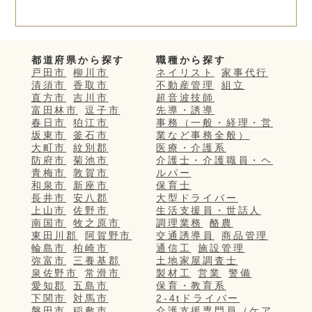
都道府県から探す
職種から探す
戸田市
柳川市
ネイリスト
家事代行
清須市
香取市
不動産管理
組立
直方市
吉川市
超音波技師
富田林市
逗子市
先導・誘導
春日市
狛江市
事務（一般・経理・営
坂東市
釜石市
業など事務全般）
大町市
紋別郡
医療・介護系
防府市
菊池市
介護士・介護職員・ヘ
青梅市
敦賀市
ルパー
和泉市
新座市
保育士
長井市
安八郡
大型ドライバー
上山市
佐野市
生活支援員・世話人
南国市
牧之原市
調理業務
酪農
東田川郡
阿賀野市
交通誘導員
商品管理
輪島市
柏崎市
通信工
施設管理
弥富市
三養基郡
土地家屋調査士
泉佐野市
常滑市
製材工
営業
警備
愛知郡
五島市
保育・教育系
下関市
対馬市
2-4tドライバー
磐田市
稲敷市
介護支援専門員（ケア