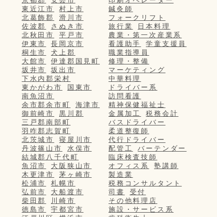
京都郡
安芸市
印刷オペレーター
東近江市
村上市
鍼灸師
北葛飾郡
滑川市
フォークリフト
佐波郡
さぬき市
旅行業
日本料理
北秋田市
平戸市
農業・第一次産業系
伊東市
長岡京市
看護助手
学童支援員
桐生市
犬上郡
職業指導員
大館市
伊達郡国見町
修理・整備
坂井市
坂出市
マーケティング
下水内郡栄村
中華料理
東かがわ市
国東市
ドライバー系
南魚沼市
訪問看護
余市郡余市町
海津市
精神保健福祉士
御前崎市
黒川郡
金属加工
税務会計
三戸郡南部町
バスドライバー
羽咋郡志賀町
柔道整復師
北茨城市
寝屋川市
代行ドライバー
丹波篠山市
水俣市
配管工
バーテンダー
結城郡八千代町
臨床検査技師
魚沼市
大阪狭山市
オフィス系
塾講師
木更津市
茅ヶ崎市
製造業
松浦市
札幌市
税務コンサルタント
弘前市
大船渡市
司書
受付
柴田郡
川崎市
その他料理店
徳島市
宇都宮市
施設・サービス系