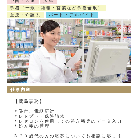
中国・四国
広島
事務（一般・経理・営業など事務全般）
医療・介護系
パート・アルバイト
仕事内容
【薬局事務】
＊受付、電話応対
＊レセプト・保険請求
＊レセコンを使用しての処方箋等のデータ入力
＊処方箋の管理
※６０歳代の方の応募についても相談に応じま