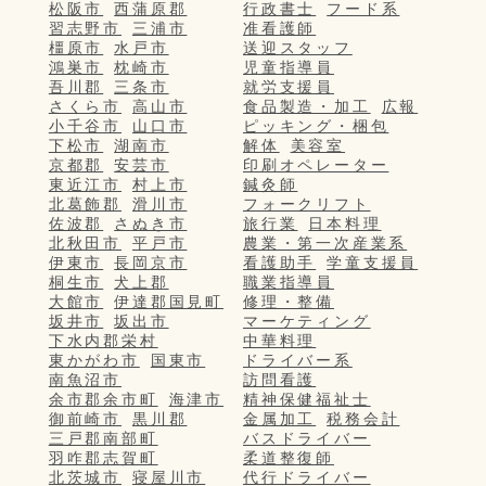
松阪市
西蒲原郡
行政書士
フード系
習志野市
三浦市
准看護師
橿原市
水戸市
送迎スタッフ
鴻巣市
枕崎市
児童指導員
吾川郡
三条市
就労支援員
さくら市
高山市
食品製造・加工
広報
小千谷市
山口市
ピッキング・梱包
下松市
湖南市
解体
美容室
京都郡
安芸市
印刷オペレーター
東近江市
村上市
鍼灸師
北葛飾郡
滑川市
フォークリフト
佐波郡
さぬき市
旅行業
日本料理
北秋田市
平戸市
農業・第一次産業系
伊東市
長岡京市
看護助手
学童支援員
桐生市
犬上郡
職業指導員
大館市
伊達郡国見町
修理・整備
坂井市
坂出市
マーケティング
下水内郡栄村
中華料理
東かがわ市
国東市
ドライバー系
南魚沼市
訪問看護
余市郡余市町
海津市
精神保健福祉士
御前崎市
黒川郡
金属加工
税務会計
三戸郡南部町
バスドライバー
羽咋郡志賀町
柔道整復師
北茨城市
寝屋川市
代行ドライバー