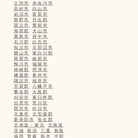
士別市
糸魚川市
高砂市
白山市
岩沼市
富里市
熊野市
丹生郡
国立市
豊前市
海部郡
犬山市
鹿島市
府中市
石川郡
白石市
知立市
京田辺市
勝山市
東白川郡
尾鷲市
綾部市
鴨川市
城陽市
神崎郡
摂津市
糟屋郡
奥州市
諏訪市
福井市
芳賀郡
八幡平市
桑名郡
大島郡
刈谷市
東臼杵郡
出雲市
荒川区
西宮市
向日市
天童市
北安曇郡
新発田市
長生郡
北海道・東北
北海道
茨城
新潟
三重
鳥取
福岡
青森
栃木
中部