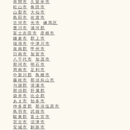
串間市
久留米市
松山市
角田市
山梨市
大仙市
島田市
佐渡市
古河市
光市
練馬区
豊川市
浦河郡
富士吉田市
彦根市
鎌倉市
郡上市
瑞浪市
中津川市
泉南郡
甲州市
日南市
加賀市
八千代市
加茂市
那珂市
明石市
周南市
足利市
中新川郡
鳥栖市
藤枝市
那須烏山市
与謝郡
清瀬市
那須郡
肝属郡
袋井市
比企郡
あま市
知多市
仲多度郡
那須塩原市
鳥羽市
武雄市
駿東郡
富士宮市
宮古市
沼津市
安城市
釧路市