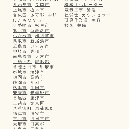
多治見市
長岡市
機械オペレーター
上尾市
栃木市
電気工事
縫製
台東区
多可郡
中郡
社労士
カウンセラー
ひたちなか市
研磨作業員
美容
伊勢崎市
松戸市
接客
整備
旭川市
海老名市
いなべ市
横須賀市
鳥取市
新居浜市
広島市
いすみ市
神埼市
雲仙市
南島原市
大村市
足柄下郡
耶麻郡
常陸太田市
甲府市
都城市
焼津市
鶴岡市
高崎市
静岡市
別府市
熱海市
半田市
安来市
安曇野市
目黒区
唐津市
上越市
文京区
八重瀬町
東蒲原郡
福津市
浦安市
市川市
四日市市
大府市
日高郡