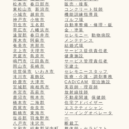
松本市
春日部市
販売・接客
東松山市
新潟市
コンクリート技師
小城市
越前市
機能訓練指導員
神戸市
小牧市
ゴルフ場
羽生市
玉名郡
自動車整備・修理・鈑
帯広市
八幡浜市
金・塗装
遠賀郡
春日井市
セレモニー
動物病院
厚木市
阿蘇市
メンテナンス
奄美市
恵那市
結婚式場
北上市
天理市
サービス提供責任者
恵庭市
島原市
健康施設
鳴門市
江田島市
サービス管理責任者
岡山市
長崎市
宅建士
佐世保市
いわき市
セレモニースタッフ
滝川市
葛飾区
医療・介護・調剤事務
鈴鹿市
大津市
CAD/CAM
宿泊施設
宮城郡
南相馬市
美容師・理容師
本宮市
高萩市
放射線技師
鹿沼市
熊本市
不動産関連
保健師
橋本市
二海郡
住宅アドバイザー
西尾市
奈良市
エステティシャン
船橋市
東海市
ソーイングオペレータ
塩谷郡
羽曳野市
ー
八戸市
滝沢市
断裁工
大和市
稲敷郡河内町
整体師・セラピスト