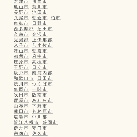
君津市
川西市
亀山市
菊川市
長野市
池田市
八尾市
朝倉市
柏市
東御市
日野市
西多摩郡
沼田市
久慈市
金沢市
児湯郡
上伊那郡
米子市
苫小牧市
津山市
朝霞市
都留市
府中市
庄原市
高槻市
玉野市
日立市
坂戸市
南河内郡
和歌山市
日田市
渋川市
つくば市
亀岡市
一関市
吹田市
阪南市
鹿屋市
あわら市
由布市
下野市
蓮田市
各務原市
塩竈市
中川郡
近江八幡市
盛岡市
伊丹市
守口市
宗像市
佐久市