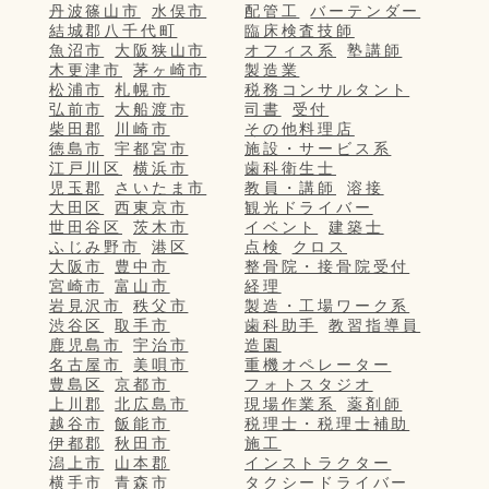
丹波篠山市
水俣市
配管工
バーテンダー
結城郡八千代町
臨床検査技師
魚沼市
大阪狭山市
オフィス系
塾講師
木更津市
茅ヶ崎市
製造業
松浦市
札幌市
税務コンサルタント
弘前市
大船渡市
司書
受付
柴田郡
川崎市
その他料理店
徳島市
宇都宮市
施設・サービス系
江戸川区
横浜市
歯科衛生士
児玉郡
さいたま市
教員・講師
溶接
大田区
西東京市
観光ドライバー
世田谷区
茨木市
イベント
建築士
ふじみ野市
港区
点検
クロス
大阪市
豊中市
整骨院・接骨院受付
宮崎市
富山市
経理
岩見沢市
秩父市
製造・工場ワーク系
渋谷区
取手市
歯科助手
教習指導員
鹿児島市
宇治市
造園
名古屋市
美唄市
重機オペレーター
豊島区
京都市
フォトスタジオ
上川郡
北広島市
現場作業系
薬剤師
越谷市
飯能市
税理士・税理士補助
伊都郡
秋田市
施工
潟上市
山本郡
インストラクター
横手市
青森市
タクシードライバー