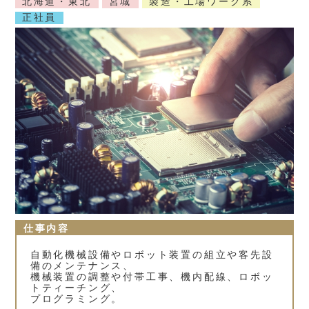
北海道・東北
宮城
製造・工場ワーク系
正社員
仕事内容
自動化機械設備やロボット装置の組立や客先設
備のメンテナンス、
機械装置の調整や付帯工事、機内配線、ロボッ
トティーチング、
プログラミング。