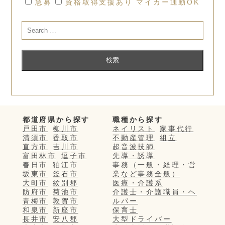
急募
資格取得支援あり
マイカー通勤OK
都道府県から探す
職種から探す
戸田市
柳川市
ネイリスト
家事代行
清須市
香取市
不動産管理
組立
直方市
吉川市
超音波技師
富田林市
逗子市
先導・誘導
春日市
狛江市
事務（一般・経理・営
坂東市
釜石市
業など事務全般）
大町市
紋別郡
医療・介護系
防府市
菊池市
介護士・介護職員・ヘ
青梅市
敦賀市
ルパー
和泉市
新座市
保育士
長井市
安八郡
大型ドライバー