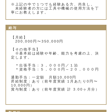
※上記の中で１つでも経験ある方、尚良し。
未経験者の方には工具や機械の使用方法を丁
寧にお教えします。
給与
【月給】
200,000円〜350,000円
【その他手当】
※基本給は経験や年齢、能力を考慮の上、決
定します。
＊出張手当：３，０００円／１泊
＊資格手当：５，０００円～２０，０００円
通勤手当：一定額 月額10,000円
昇給制度：あり（前年度実績 1月あたり0円〜
10,000円）
賞与制度：あり（前年度実績 計 3.00ヶ月分）