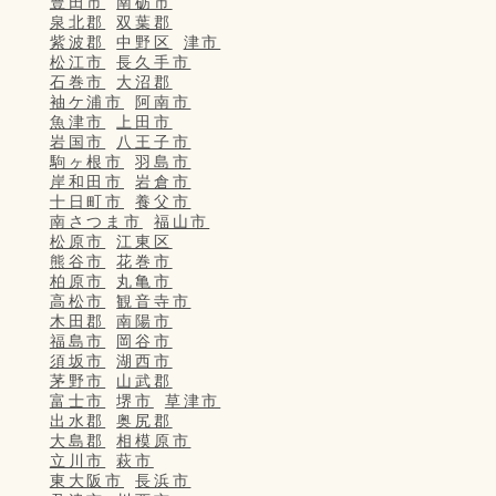
豊田市
南砺市
泉北郡
双葉郡
紫波郡
中野区
津市
松江市
長久手市
石巻市
大沼郡
袖ケ浦市
阿南市
魚津市
上田市
岩国市
八王子市
駒ヶ根市
羽島市
岸和田市
岩倉市
十日町市
養父市
南さつま市
福山市
松原市
江東区
熊谷市
花巻市
柏原市
丸亀市
高松市
観音寺市
木田郡
南陽市
福島市
岡谷市
須坂市
湖西市
茅野市
山武郡
富士市
堺市
草津市
出水郡
奥尻郡
大島郡
相模原市
立川市
萩市
東大阪市
長浜市