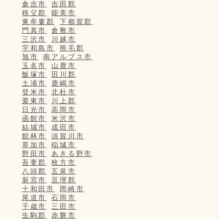
倉吉市
吉田郡
秩父郡
能美市
東牟婁郡
下都賀郡
門真市
倉敷市
三沢市
川越市
宇和島市
熊毛郡
旭市
南アルプス市
玉名市
山鹿市
飯塚市
田川郡
土浦市
鹿嶋市
登米市
北杜市
栗東市
川上郡
日光市
高岡市
函館市
米沢市
結城市
成田市
館林市
須賀川市
草加市
稲城市
野田市
あきる野市
吾妻郡
枚方市
八頭郡
五泉市
新宮市
亘理郡
十和田市
岡崎市
尾道市
石岡市
千歳市
三田市
生駒郡
赤磐市