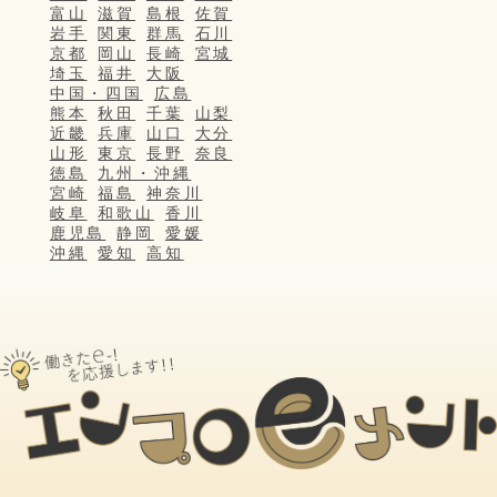
富山
滋賀
島根
佐賀
岩手
関東
群馬
石川
京都
岡山
長崎
宮城
埼玉
福井
大阪
中国・四国
広島
熊本
秋田
千葉
山梨
近畿
兵庫
山口
大分
山形
東京
長野
奈良
徳島
九州・沖縄
宮崎
福島
神奈川
岐阜
和歌山
香川
鹿児島
静岡
愛媛
沖縄
愛知
高知