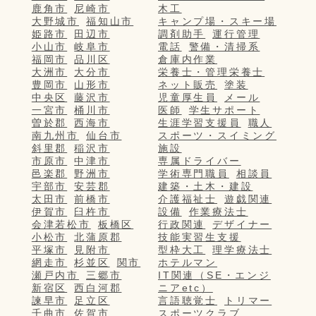
鹿角市
尼崎市
木工
大野城市
福知山市
キャンプ場・スキー場
姫路市
田辺市
調剤助手
運行管理
小山市
岐阜市
電話
警備・清掃系
福岡市
品川区
倉庫内作業
大洲市
大分市
栄養士・管理栄養士
豊岡市
山形市
ネット販売
塗装
中央区
藤沢市
児童厚生員
メール
一宮市
桶川市
医師
学生サポート
曽於郡
西海市
生涯学習支援員
職人
南九州市
仙台市
スポーツ・スイミング
斜里郡
稲沢市
施設
市原市
中津市
専属ドライバー
邑楽郡
野洲市
学術専門職員
相談員
宇部市
安芸郡
建築・土木・建設
太田市
前橋市
介護福祉士
遊戯関連
伊賀市
臼杵市
設備
作業療法士
会津若松市
板橋区
行政関連
デザイナー
小松市
北蒲原郡
技能実習生支援
平塚市
見附市
型枠大工
理学療法士
網走市
杉並区
関市
ホテルマン
瀬戸内市
三郷市
IT関連（SE・エンジ
新宿区
西白河郡
ニアetc）
諫早市
足立区
言語聴覚士
トリマー
千曲市
佐賀市
スポーツクラブ