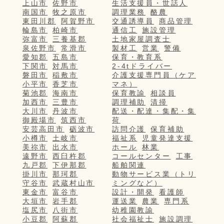
上山市
佐野市
生活支援員・世話人
南国市
牧之原市
調理業務
酪農
東田川郡
阿賀野市
交通誘導員
商品管理
輪島市
柏崎市
通信工
施設管理
弥富市
三養基郡
土地家屋調査士
泉佐野市
常滑市
製材工
営業
警備
愛知郡
五島市
保育・教育系
下関市
対馬市
2-4tドライバー
磐田市
稲敷市
介護支援専門員（ケア
小平市
香芝市
マネ）
菊池郡
海南市
保育教諭
相談員
加西市
三豊市
調理補助
清掃
大川市
丹波市
配送・配達・集配・集
御殿場市
筑西市
荷
安芸高田市
砺波市
訪問介護
保育補助
小樽市
土岐市
福祉系
児童発達支援
美祢市
出水市
ホール
林業
遠野市
西臼杵郡
コールセンター
工事
九戸郡
下伊那郡
船舶関連
掛川市
那珂郡
動物サービス業（トリ
守谷市
武蔵村山市
ミングなど）
東金市
富谷市
設計・開発
看護師
大垣市
岩手郡
運送業
農業
専門系
塩尻市
八街市
幼稚園教諭
小豆郡
阿蘇郡
社会福祉士
施設調理