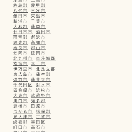
糸島市
三島市
杵島郡
愛甲郡
八代市
三次市
飯田市
東温市
勝浦市
千葉市
大和郡
藤岡市
廿日市市
酒田市
雨竜郡
所沢市
網走郡
高知市
姶良市
郡山市
笠岡市
延岡市
北九州市
東茨城郡
指宿市
幸手市
伊万里市
北足立郡
東広島市
蒲生郡
備前市
藤井寺市
千代田区
射水市
四條畷市
浜松市
大東市
武蔵野市
川口市
知多郡
豊橋市
田原市
つがる市
揖保郡
泉大津市
古賀市
綴喜郡
墨田区
町田市
高石市