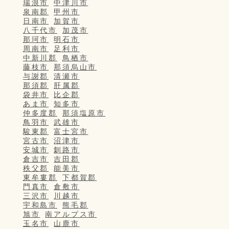
瑞浪市
中津川市
泉南郡
甲州市
日南市
加賀市
八千代市
加茂市
那珂市
明石市
周南市
足利市
中新川郡
鳥栖市
藤枝市
那須烏山市
与謝郡
清瀬市
那須郡
肝属郡
袋井市
比企郡
あま市
知多市
仲多度郡
那須塩原市
鳥羽市
武雄市
駿東郡
富士宮市
宮古市
沼津市
安城市
釧路市
倉吉市
吉田郡
秩父郡
能美市
東牟婁郡
下都賀郡
門真市
倉敷市
三沢市
川越市
宇和島市
熊毛郡
旭市
南アルプス市
玉名市
山鹿市