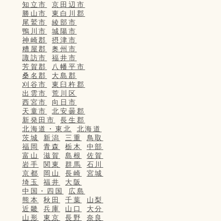
知立市
京田辺市
勝山市
東白川郡
尾鷲市
綾部市
鴨川市
城陽市
神崎郡
摂津市
糟屋郡
奥州市
諏訪市
福井市
芳賀郡
八幡平市
桑名郡
大島郡
刈谷市
東臼杵郡
出雲市
荒川区
西宮市
向日市
天童市
北安曇郡
新発田市
長生郡
北海道・東北
北海道
茨城
新潟
三重
鳥取
福岡
青森
栃木
中部
富山
滋賀
島根
佐賀
岩手
関東
群馬
石川
京都
岡山
長崎
宮城
埼玉
福井
大阪
中国・四国
広島
熊本
秋田
千葉
山梨
近畿
兵庫
山口
大分
山形
東京
長野
奈良