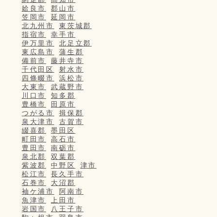
姶良市
郡山市
笠岡市
延岡市
北九州市
東茨城郡
指宿市
幸手市
伊万里市
北足立郡
東広島市
蒲生郡
備前市
藤井寺市
千代田区
射水市
四條畷市
浜松市
大東市
武蔵野市
川口市
知多郡
豊橋市
田原市
つがる市
揖保郡
泉大津市
古賀市
綴喜郡
墨田区
町田市
高石市
豊田市
南砺市
泉北郡
双葉郡
紫波郡
中野区
津市
松江市
長久手市
石巻市
大沼郡
袖ケ浦市
阿南市
魚津市
上田市
岩国市
八王子市