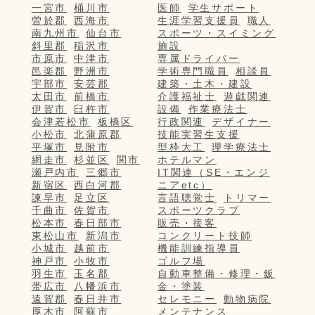
一宮市
桶川市
医師
学生サポート
曽於郡
西海市
生涯学習支援員
職人
南九州市
仙台市
スポーツ・スイミング
斜里郡
稲沢市
施設
市原市
中津市
専属ドライバー
邑楽郡
野洲市
学術専門職員
相談員
宇部市
安芸郡
建築・土木・建設
太田市
前橋市
介護福祉士
遊戯関連
伊賀市
臼杵市
設備
作業療法士
会津若松市
板橋区
行政関連
デザイナー
小松市
北蒲原郡
技能実習生支援
平塚市
見附市
型枠大工
理学療法士
網走市
杉並区
関市
ホテルマン
瀬戸内市
三郷市
IT関連（SE・エンジ
新宿区
西白河郡
ニアetc）
諫早市
足立区
言語聴覚士
トリマー
千曲市
佐賀市
スポーツクラブ
松本市
春日部市
販売・接客
東松山市
新潟市
コンクリート技師
小城市
越前市
機能訓練指導員
神戸市
小牧市
ゴルフ場
羽生市
玉名郡
自動車整備・修理・鈑
帯広市
八幡浜市
金・塗装
遠賀郡
春日井市
セレモニー
動物病院
厚木市
阿蘇市
メンテナンス