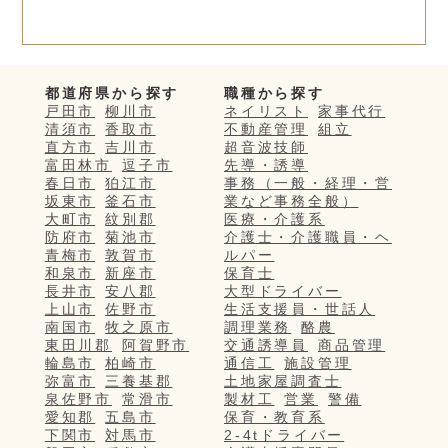
都道府県から探す
職種から探す
戸田市
柳川市
ネイリスト
家事代行
清須市
香取市
不動産管理
組立
直方市
吉川市
超音波技師
富田林市
逗子市
先導・誘導
春日市
狛江市
事務（一般・経理・営
坂東市
釜石市
業など事務全般）
大町市
紋別郡
医療・介護系
防府市
菊池市
介護士・介護職員・ヘ
青梅市
敦賀市
ルパー
和泉市
新座市
保育士
長井市
安八郡
大型ドライバー
上山市
佐野市
生活支援員・世話人
南国市
牧之原市
調理業務
酪農
東田川郡
阿賀野市
交通誘導員
商品管理
輪島市
柏崎市
通信工
施設管理
弥富市
三養基郡
土地家屋調査士
泉佐野市
常滑市
製材工
営業
警備
愛知郡
五島市
保育・教育系
下関市
対馬市
2-4tドライバー