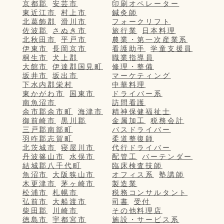
京都郡
安芸市
印刷オペレーター
東近江市
村上市
鍼灸師
北葛飾郡
滑川市
フォークリフト
佐波郡
さぬき市
旅行業
日本料理
北秋田市
平戸市
農業・第一次産業系
伊東市
長岡京市
看護助手
学童支援員
桐生市
犬上郡
職業指導員
大館市
伊達郡国見町
修理・整備
坂井市
坂出市
マーケティング
下水内郡栄村
中華料理
東かがわ市
国東市
ドライバー系
南魚沼市
訪問看護
余市郡余市町
海津市
精神保健福祉士
御前崎市
黒川郡
金属加工
税務会計
三戸郡南部町
バスドライバー
羽咋郡志賀町
柔道整復師
北茨城市
寝屋川市
代行ドライバー
丹波篠山市
水俣市
配管工
バーテンダー
結城郡八千代町
臨床検査技師
魚沼市
大阪狭山市
オフィス系
塾講師
木更津市
茅ヶ崎市
製造業
松浦市
札幌市
税務コンサルタント
弘前市
大船渡市
司書
受付
柴田郡
川崎市
その他料理店
徳島市
宇都宮市
施設・サービス系