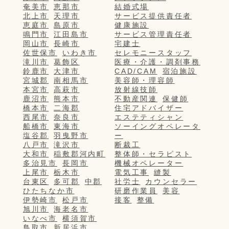
奄美市
恵那市
結婚式場
北上市
天理市
サービス提供責任者
恵庭市
島原市
健康施設
鳴門市
江田島市
サービス管理責任者
岡山市
長崎市
宅建士
佐世保市
いわき市
セレモニースタッフ
滝川市
葛飾区
医療・介護・調剤事務
鈴鹿市
大津市
CAD/CAM
宿泊施設
宮城郡
南相馬市
美容師・理容師
本宮市
高萩市
放射線技師
鹿沼市
熊本市
不動産関連
保健師
橋本市
二海郡
住宅アドバイザー
西尾市
奈良市
エステティシャン
船橋市
東海市
ソーイングオペレータ
塩谷郡
羽曳野市
ー
八戸市
滝沢市
断裁工
大和市
稲敷郡河内町
整体師・セラピスト
多治見市
長岡市
機械オペレーター
上尾市
栃木市
電気工事
縫製
台東区
多可郡
中郡
社労士
カウンセラー
ひたちなか市
研磨作業員
美容
伊勢崎市
松戸市
接客
整備
旭川市
海老名市
いなべ市
横須賀市
鳥取市
新居浜市