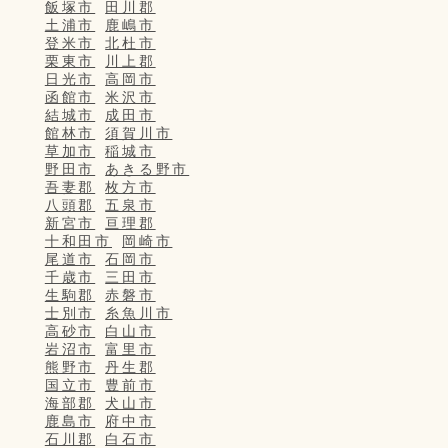
飯塚市
田川郡
土浦市
鹿嶋市
登米市
北杜市
栗東市
川上郡
日光市
高岡市
函館市
米沢市
結城市
成田市
館林市
須賀川市
草加市
稲城市
野田市
あきる野市
吾妻郡
枚方市
八頭郡
五泉市
新宮市
亘理郡
十和田市
岡崎市
尾道市
石岡市
千歳市
三田市
生駒郡
赤磐市
士別市
糸魚川市
高砂市
白山市
岩沼市
富里市
熊野市
丹生郡
国立市
豊前市
海部郡
犬山市
鹿島市
府中市
石川郡
白石市