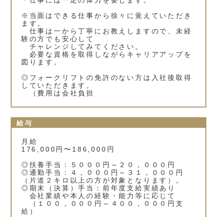
※当面はできる仕事から徐々に覚えていただき
ます。
仕事は一から丁寧にお教えしますので、未経
験の方でも安心して
チャレンジしてみてください。
必要な資格を取得しながらキャリアアップを
図ります。
◎フォークリフトの免許のない方は入社後取得
していただきます。
（費用は会社負担
給与
月給
176,000円〜186,000円
◎扶養手当：５０００円～２０，０００円
◎通勤手当：４，０００円～３１，０００円
（片道２キロ以上の方が対象となります）。
◎期末（決算）手当：前年度支給実績あり
会社業績や本人の経験・能力等に応じて
（１００，０００円～４００，０００円支
給）