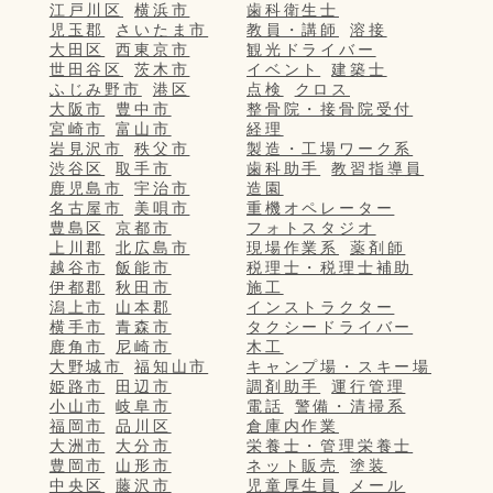
江戸川区
横浜市
歯科衛生士
児玉郡
さいたま市
教員・講師
溶接
大田区
西東京市
観光ドライバー
世田谷区
茨木市
イベント
建築士
ふじみ野市
港区
点検
クロス
大阪市
豊中市
整骨院・接骨院受付
宮崎市
富山市
経理
岩見沢市
秩父市
製造・工場ワーク系
渋谷区
取手市
歯科助手
教習指導員
鹿児島市
宇治市
造園
名古屋市
美唄市
重機オペレーター
豊島区
京都市
フォトスタジオ
上川郡
北広島市
現場作業系
薬剤師
越谷市
飯能市
税理士・税理士補助
伊都郡
秋田市
施工
潟上市
山本郡
インストラクター
横手市
青森市
タクシードライバー
鹿角市
尼崎市
木工
大野城市
福知山市
キャンプ場・スキー場
姫路市
田辺市
調剤助手
運行管理
小山市
岐阜市
電話
警備・清掃系
福岡市
品川区
倉庫内作業
大洲市
大分市
栄養士・管理栄養士
豊岡市
山形市
ネット販売
塗装
中央区
藤沢市
児童厚生員
メール