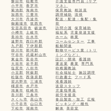
磐田市
稲敷市
介護支援専門員（ケア
小平市
香芝市
マネ）
菊池郡
海南市
保育教諭
相談員
加西市
三豊市
調理補助
清掃
大川市
丹波市
配送・配達・集配・集
御殿場市
筑西市
荷
安芸高田市
砺波市
訪問介護
保育補助
小樽市
土岐市
福祉系
児童発達支援
美祢市
出水市
ホール
林業
遠野市
西臼杵郡
コールセンター
工事
九戸郡
下伊那郡
船舶関連
掛川市
那珂郡
動物サービス業（トリ
守谷市
武蔵村山市
ミングなど）
東金市
富谷市
設計・開発
看護師
大垣市
岩手郡
運送業
農業
専門系
塩尻市
八街市
幼稚園教諭
小豆郡
阿蘇郡
社会福祉士
施設調理
松阪市
西蒲原郡
行政書士
フード系
習志野市
三浦市
准看護師
橿原市
水戸市
送迎スタッフ
鴻巣市
枕崎市
児童指導員
吾川郡
三条市
就労支援員
さくら市
高山市
食品製造・加工
広報
小千谷市
山口市
ピッキング・梱包
下松市
湖南市
解体
美容室