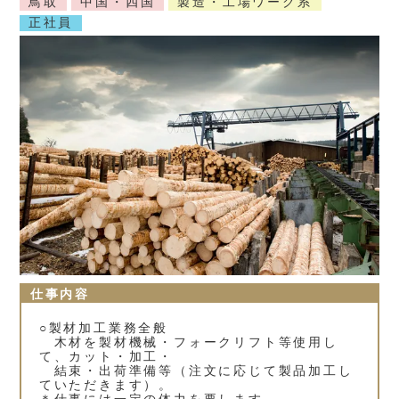
鳥取
中国・四国
製造・工場ワーク系
正社員
仕事内容
○製材加工業務全般
木材を製材機械・フォークリフト等使用し
て、カット・加工・
結束・出荷準備等（注文に応じて製品加工し
ていただきます）。
＊仕事には一定の体力を要します。