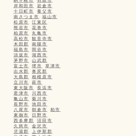
駒ヶ根市
羽島市
岸和田市
岩倉市
十日町市
養父市
南さつま市
福山市
松原市
江東区
熊谷市
花巻市
柏原市
丸亀市
高松市
観音寺市
木田郡
南陽市
福島市
岡谷市
須坂市
湖西市
茅野市
山武郡
富士市
堺市
草津市
出水郡
奥尻郡
大島郡
相模原市
立川市
萩市
東大阪市
長浜市
君津市
川西市
亀山市
菊川市
長野市
池田市
八尾市
朝倉市
柏市
東御市
日野市
西多摩郡
沼田市
久慈市
金沢市
児湯郡
上伊那郡