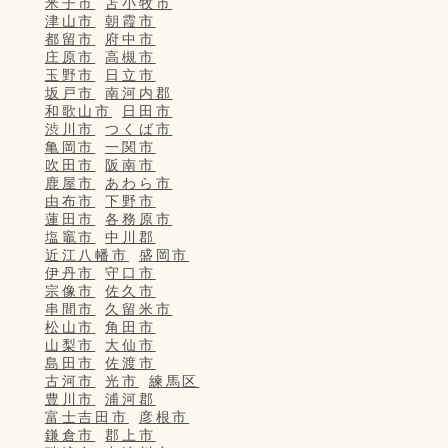
米子市
苫小牧市
津山市
朝霞市
都留市
府中市
庄原市
高槻市
玉野市
日立市
坂戸市
南河内郡
和歌山市
日田市
渋川市
つくば市
亀岡市
一関市
吹田市
阪南市
鹿屋市
あわら市
由布市
下野市
蓮田市
各務原市
塩竈市
中川郡
近江八幡市
盛岡市
伊丹市
守口市
宗像市
佐久市
串間市
久留米市
松山市
角田市
山梨市
大仙市
島田市
佐渡市
古河市
光市
練馬区
豊川市
浦河郡
富士吉田市
彦根市
鎌倉市
郡上市