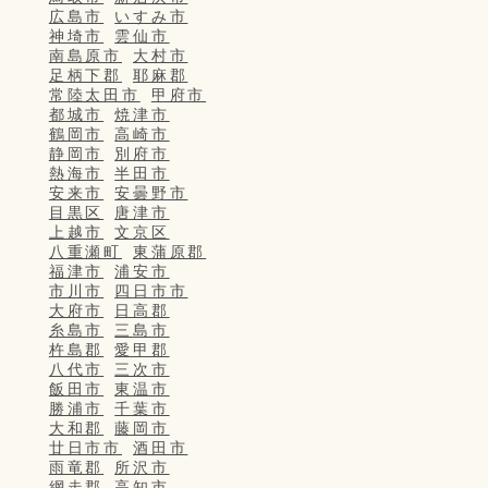
広島市
いすみ市
神埼市
雲仙市
南島原市
大村市
足柄下郡
耶麻郡
常陸太田市
甲府市
都城市
焼津市
鶴岡市
高崎市
静岡市
別府市
熱海市
半田市
安来市
安曇野市
目黒区
唐津市
上越市
文京区
八重瀬町
東蒲原郡
福津市
浦安市
市川市
四日市市
大府市
日高郡
糸島市
三島市
杵島郡
愛甲郡
八代市
三次市
飯田市
東温市
勝浦市
千葉市
大和郡
藤岡市
廿日市市
酒田市
雨竜郡
所沢市
網走郡
高知市