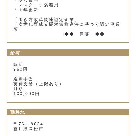
＊制服貸与
マスク・手袋着用
＊１年更新
「働き方改革関連認定企業」
「次世代育成支援対策推進法に基づく認定事業
所」
◆◆ 急募 ◆◆
給与
時給
950円
通勤手当
実費支給（上限あり）
月額
100,000円
勤務地
〒761-8024
香川県高松市