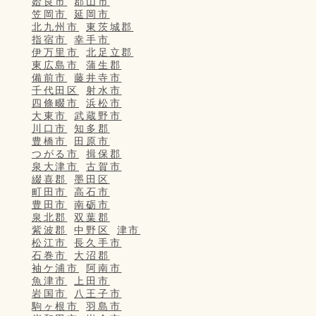
姶良市
郡山市
笠岡市
延岡市
北九州市
東茨城郡
指宿市
幸手市
伊万里市
北足立郡
東広島市
蒲生郡
備前市
藤井寺市
千代田区
射水市
四條畷市
浜松市
大東市
武蔵野市
川口市
知多郡
豊橋市
田原市
つがる市
揖保郡
泉大津市
古賀市
綴喜郡
墨田区
町田市
高石市
豊田市
南砺市
泉北郡
双葉郡
紫波郡
中野区
津市
松江市
長久手市
石巻市
大沼郡
袖ケ浦市
阿南市
魚津市
上田市
岩国市
八王子市
駒ヶ根市
羽島市