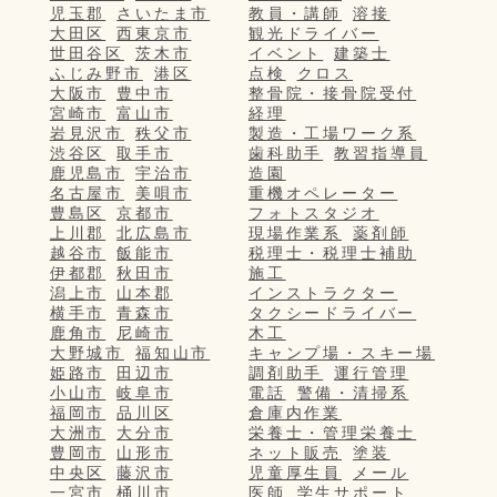
児玉郡
さいたま市
教員・講師
溶接
大田区
西東京市
観光ドライバー
世田谷区
茨木市
イベント
建築士
ふじみ野市
港区
点検
クロス
大阪市
豊中市
整骨院・接骨院受付
宮崎市
富山市
経理
岩見沢市
秩父市
製造・工場ワーク系
渋谷区
取手市
歯科助手
教習指導員
鹿児島市
宇治市
造園
名古屋市
美唄市
重機オペレーター
豊島区
京都市
フォトスタジオ
上川郡
北広島市
現場作業系
薬剤師
越谷市
飯能市
税理士・税理士補助
伊都郡
秋田市
施工
潟上市
山本郡
インストラクター
横手市
青森市
タクシードライバー
鹿角市
尼崎市
木工
大野城市
福知山市
キャンプ場・スキー場
姫路市
田辺市
調剤助手
運行管理
小山市
岐阜市
電話
警備・清掃系
福岡市
品川区
倉庫内作業
大洲市
大分市
栄養士・管理栄養士
豊岡市
山形市
ネット販売
塗装
中央区
藤沢市
児童厚生員
メール
一宮市
桶川市
医師
学生サポート