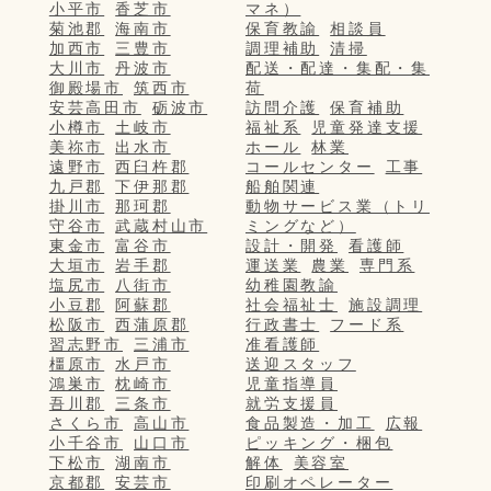
小平市
香芝市
マネ）
菊池郡
海南市
保育教諭
相談員
加西市
三豊市
調理補助
清掃
大川市
丹波市
配送・配達・集配・集
御殿場市
筑西市
荷
安芸高田市
砺波市
訪問介護
保育補助
小樽市
土岐市
福祉系
児童発達支援
美祢市
出水市
ホール
林業
遠野市
西臼杵郡
コールセンター
工事
九戸郡
下伊那郡
船舶関連
掛川市
那珂郡
動物サービス業（トリ
守谷市
武蔵村山市
ミングなど）
東金市
富谷市
設計・開発
看護師
大垣市
岩手郡
運送業
農業
専門系
塩尻市
八街市
幼稚園教諭
小豆郡
阿蘇郡
社会福祉士
施設調理
松阪市
西蒲原郡
行政書士
フード系
習志野市
三浦市
准看護師
橿原市
水戸市
送迎スタッフ
鴻巣市
枕崎市
児童指導員
吾川郡
三条市
就労支援員
さくら市
高山市
食品製造・加工
広報
小千谷市
山口市
ピッキング・梱包
下松市
湖南市
解体
美容室
京都郡
安芸市
印刷オペレーター