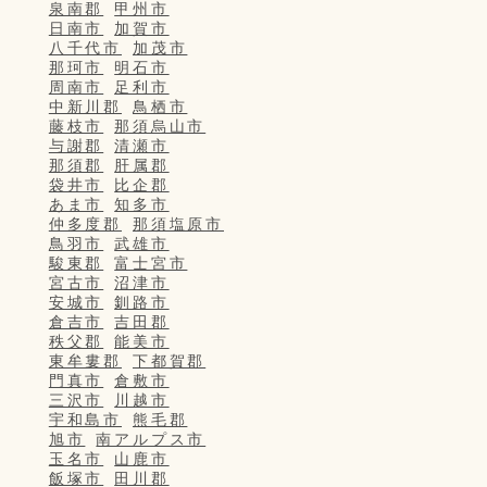
泉南郡
甲州市
日南市
加賀市
八千代市
加茂市
那珂市
明石市
周南市
足利市
中新川郡
鳥栖市
藤枝市
那須烏山市
与謝郡
清瀬市
那須郡
肝属郡
袋井市
比企郡
あま市
知多市
仲多度郡
那須塩原市
鳥羽市
武雄市
駿東郡
富士宮市
宮古市
沼津市
安城市
釧路市
倉吉市
吉田郡
秩父郡
能美市
東牟婁郡
下都賀郡
門真市
倉敷市
三沢市
川越市
宇和島市
熊毛郡
旭市
南アルプス市
玉名市
山鹿市
飯塚市
田川郡