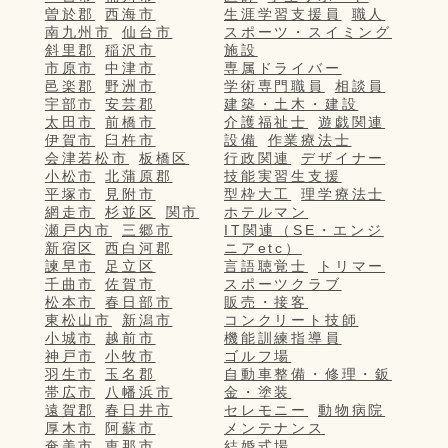
曽於郡
西海市
生涯学習支援員
職人
南九州市
仙台市
スポーツ・スイミング
斜里郡
稲沢市
施設
市原市
中津市
専属ドライバー
邑楽郡
野洲市
学術専門職員
相談員
宇部市
安芸郡
建築・土木・建設
太田市
前橋市
介護福祉士
遊戯関連
伊賀市
臼杵市
設備
作業療法士
会津若松市
板橋区
行政関連
デザイナー
小松市
北蒲原郡
技能実習生支援
平塚市
見附市
型枠大工
理学療法士
網走市
杉並区
関市
ホテルマン
瀬戸内市
三郷市
IT関連（SE・エンジ
新宿区
西白河郡
ニアetc）
諫早市
足立区
言語聴覚士
トリマー
千曲市
佐賀市
スポーツクラブ
松本市
春日部市
販売・接客
東松山市
新潟市
コンクリート技師
小城市
越前市
機能訓練指導員
神戸市
小牧市
ゴルフ場
羽生市
玉名郡
自動車整備・修理・鈑
帯広市
八幡浜市
金・塗装
遠賀郡
春日井市
セレモニー
動物病院
厚木市
阿蘇市
メンテナンス
奄美市
恵那市
結婚式場