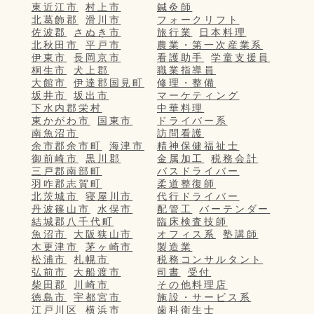
東近江市
村上市
鍼灸師
北葛飾郡
滑川市
フォークリフト
佐波郡
さぬき市
旅行業
日本料理
北秋田市
平戸市
農業・第一次産業系
伊東市
長岡京市
看護助手
学童支援員
桐生市
犬上郡
職業指導員
大館市
伊達郡国見町
修理・整備
坂井市
坂出市
マーケティング
下水内郡栄村
中華料理
東かがわ市
国東市
ドライバー系
南魚沼市
訪問看護
余市郡余市町
海津市
精神保健福祉士
御前崎市
黒川郡
金属加工
税務会計
三戸郡南部町
バスドライバー
羽咋郡志賀町
柔道整復師
北茨城市
寝屋川市
代行ドライバー
丹波篠山市
水俣市
配管工
バーテンダー
結城郡八千代町
臨床検査技師
魚沼市
大阪狭山市
オフィス系
塾講師
木更津市
茅ヶ崎市
製造業
松浦市
札幌市
税務コンサルタント
弘前市
大船渡市
司書
受付
柴田郡
川崎市
その他料理店
徳島市
宇都宮市
施設・サービス系
江戸川区
横浜市
歯科衛生士