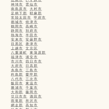
広島市
いすみ市
神埼市
雲仙市
南島原市
大村市
足柄下郡
耶麻郡
常陸太田市
甲府市
都城市
焼津市
鶴岡市
高崎市
静岡市
別府市
熱海市
半田市
安来市
安曇野市
目黒区
唐津市
上越市
文京区
八重瀬町
東蒲原郡
福津市
浦安市
市川市
四日市市
大府市
日高郡
糸島市
三島市
杵島郡
愛甲郡
八代市
三次市
飯田市
東温市
勝浦市
千葉市
大和郡
藤岡市
廿日市市
酒田市
雨竜郡
所沢市
網走郡
高知市