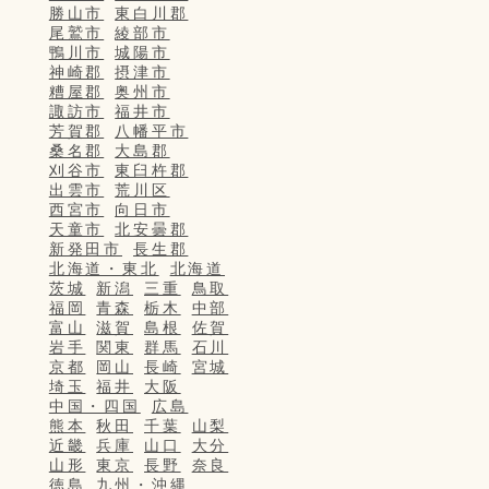
勝山市
東白川郡
尾鷲市
綾部市
鴨川市
城陽市
神崎郡
摂津市
糟屋郡
奥州市
諏訪市
福井市
芳賀郡
八幡平市
桑名郡
大島郡
刈谷市
東臼杵郡
出雲市
荒川区
西宮市
向日市
天童市
北安曇郡
新発田市
長生郡
北海道・東北
北海道
茨城
新潟
三重
鳥取
福岡
青森
栃木
中部
富山
滋賀
島根
佐賀
岩手
関東
群馬
石川
京都
岡山
長崎
宮城
埼玉
福井
大阪
中国・四国
広島
熊本
秋田
千葉
山梨
近畿
兵庫
山口
大分
山形
東京
長野
奈良
徳島
九州・沖縄