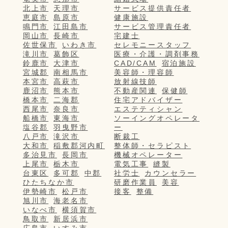
北上市
天理市
サービス提供責任者
恵庭市
島原市
健康施設
鳴門市
江田島市
サービス管理責任者
岡山市
長崎市
宅建士
佐世保市
いわき市
セレモニースタッフ
滝川市
葛飾区
医療・介護・調剤事務
鈴鹿市
大津市
CAD/CAM
宿泊施設
宮城郡
南相馬市
美容師・理容師
本宮市
高萩市
放射線技師
鹿沼市
熊本市
不動産関連
保健師
橋本市
二海郡
住宅アドバイザー
西尾市
奈良市
エステティシャン
船橋市
東海市
ソーイングオペレータ
塩谷郡
羽曳野市
ー
八戸市
滝沢市
断裁工
大和市
稲敷郡河内町
整体師・セラピスト
多治見市
長岡市
機械オペレーター
上尾市
栃木市
電気工事
縫製
台東区
多可郡
中郡
社労士
カウンセラー
ひたちなか市
研磨作業員
美容
伊勢崎市
松戸市
接客
整備
旭川市
海老名市
いなべ市
横須賀市
鳥取市
新居浜市