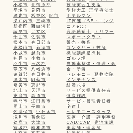
小松市
北蒲原郡
技能実習生支援
平塚市
見附市
型枠大工
理学療法士
網走市
杉並区
関市
ホテルマン
瀬戸内市
三郷市
IT関連（SE・エンジ
新宿区
西白河郡
ニアetc）
諫早市
足立区
言語聴覚士
トリマー
千曲市
佐賀市
スポーツクラブ
松本市
春日部市
販売・接客
東松山市
新潟市
コンクリート技師
小城市
越前市
機能訓練指導員
神戸市
小牧市
ゴルフ場
羽生市
玉名郡
自動車整備・修理・鈑
帯広市
八幡浜市
金・塗装
遠賀郡
春日井市
セレモニー
動物病院
厚木市
阿蘇市
メンテナンス
奄美市
恵那市
結婚式場
北上市
天理市
サービス提供責任者
恵庭市
島原市
健康施設
鳴門市
江田島市
サービス管理責任者
岡山市
長崎市
宅建士
佐世保市
いわき市
セレモニースタッフ
滝川市
葛飾区
医療・介護・調剤事務
鈴鹿市
大津市
CAD/CAM
宿泊施設
宮城郡
南相馬市
美容師・理容師