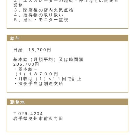
２、エスカレーターの起動・停止などの開閉店
業務
３、閉店後の店内火気点検
４、拾得物の取り扱い
５、巡回・モニター監視
給与
日給 18,700円
基本給（月額平均）又は時間額
205,700円
・基本給＝
（１）１８７００円
・月収は（１）×１１回で計上
・深夜手当は別途支給
勤務地
〒029-4204
岩手県奥州市前沢向田