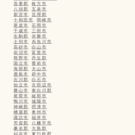
吾妻郡
枚方市
八頭郡
五泉市
新宮市
亘理郡
十和田市
岡崎市
尾道市
石岡市
千歳市
三田市
生駒郡
赤磐市
士別市
糸魚川市
高砂市
白山市
岩沼市
富里市
熊野市
丹生郡
国立市
豊前市
海部郡
犬山市
鹿島市
府中市
石川郡
白石市
知立市
京田辺市
勝山市
東白川郡
尾鷲市
綾部市
鴨川市
城陽市
神崎郡
摂津市
糟屋郡
奥州市
諏訪市
福井市
芳賀郡
八幡平市
桑名郡
大島郡
刈谷市
東臼杵郡