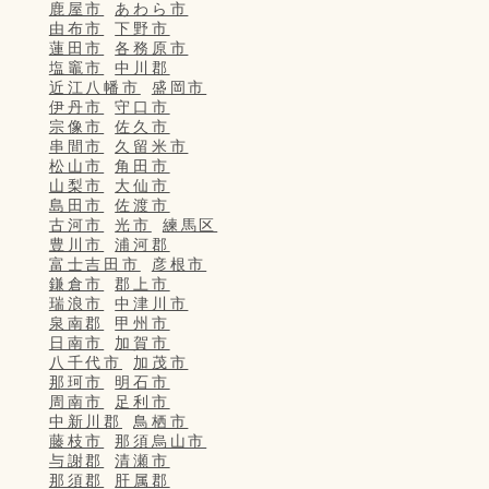
鹿屋市
あわら市
由布市
下野市
蓮田市
各務原市
塩竈市
中川郡
近江八幡市
盛岡市
伊丹市
守口市
宗像市
佐久市
串間市
久留米市
松山市
角田市
山梨市
大仙市
島田市
佐渡市
古河市
光市
練馬区
豊川市
浦河郡
富士吉田市
彦根市
鎌倉市
郡上市
瑞浪市
中津川市
泉南郡
甲州市
日南市
加賀市
八千代市
加茂市
那珂市
明石市
周南市
足利市
中新川郡
鳥栖市
藤枝市
那須烏山市
与謝郡
清瀬市
那須郡
肝属郡