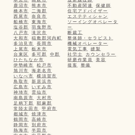
本宮市
高萩市
放射線技師
鹿沼市
熊本市
不動産関連
保健師
橋本市
二海郡
住宅アドバイザー
西尾市
奈良市
エステティシャン
船橋市
東海市
ソーイングオペレータ
塩谷郡
羽曳野市
ー
八戸市
滝沢市
断裁工
大和市
稲敷郡河内町
整体師・セラピスト
多治見市
長岡市
機械オペレーター
上尾市
栃木市
電気工事
縫製
台東区
多可郡
中郡
社労士
カウンセラー
ひたちなか市
研磨作業員
美容
伊勢崎市
松戸市
接客
整備
旭川市
海老名市
いなべ市
横須賀市
鳥取市
新居浜市
広島市
いすみ市
神埼市
雲仙市
南島原市
大村市
足柄下郡
耶麻郡
常陸太田市
甲府市
都城市
焼津市
鶴岡市
高崎市
静岡市
別府市
熱海市
半田市