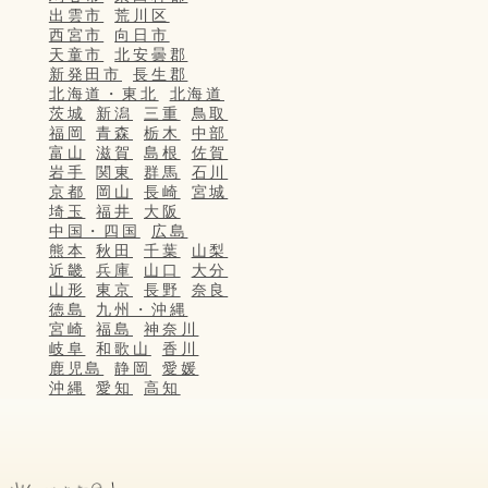
出雲市
荒川区
西宮市
向日市
天童市
北安曇郡
新発田市
長生郡
北海道・東北
北海道
茨城
新潟
三重
鳥取
福岡
青森
栃木
中部
富山
滋賀
島根
佐賀
岩手
関東
群馬
石川
京都
岡山
長崎
宮城
埼玉
福井
大阪
中国・四国
広島
熊本
秋田
千葉
山梨
近畿
兵庫
山口
大分
山形
東京
長野
奈良
徳島
九州・沖縄
宮崎
福島
神奈川
岐阜
和歌山
香川
鹿児島
静岡
愛媛
沖縄
愛知
高知