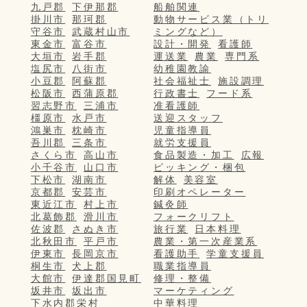
九戸郡
下伊那郡
船舶関連
掛川市
那珂郡
動物サービス業（トリ
守谷市
武蔵村山市
ミングなど）
東金市
富谷市
設計・開発
看護師
大垣市
岩手郡
運送業
農業
専門系
塩尻市
八街市
幼稚園教諭
小豆郡
阿蘇郡
社会福祉士
施設調理
松阪市
西蒲原郡
行政書士
フード系
習志野市
三浦市
准看護師
橿原市
水戸市
送迎スタッフ
鴻巣市
枕崎市
児童指導員
吾川郡
三条市
就労支援員
さくら市
高山市
食品製造・加工
広報
小千谷市
山口市
ピッキング・梱包
下松市
湖南市
解体
美容室
京都郡
安芸市
印刷オペレーター
東近江市
村上市
鍼灸師
北葛飾郡
滑川市
フォークリフト
佐波郡
さぬき市
旅行業
日本料理
北秋田市
平戸市
農業・第一次産業系
伊東市
長岡京市
看護助手
学童支援員
桐生市
犬上郡
職業指導員
大館市
伊達郡国見町
修理・整備
坂井市
坂出市
マーケティング
下水内郡栄村
中華料理