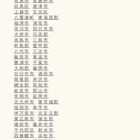
安来市
安曇野市
目黒区
唐津市
上越市
文京区
八重瀬町
東蒲原郡
福津市
浦安市
市川市
四日市市
大府市
日高郡
糸島市
三島市
杵島郡
愛甲郡
八代市
三次市
飯田市
東温市
勝浦市
千葉市
大和郡
藤岡市
廿日市市
酒田市
雨竜郡
所沢市
網走郡
高知市
姶良市
郡山市
笠岡市
延岡市
北九州市
東茨城郡
指宿市
幸手市
伊万里市
北足立郡
東広島市
蒲生郡
備前市
藤井寺市
千代田区
射水市
四條畷市
浜松市