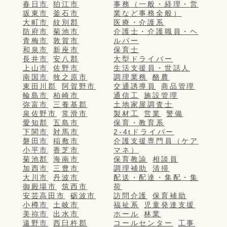
春日市
狛江市
事務（一般・経理・営
坂東市
釜石市
業など事務全般）
大町市
紋別郡
医療・介護系
防府市
菊池市
介護士・介護職員・ヘ
青梅市
敦賀市
ルパー
和泉市
新座市
保育士
長井市
安八郡
大型ドライバー
上山市
佐野市
生活支援員・世話人
南国市
牧之原市
調理業務
酪農
東田川郡
阿賀野市
交通誘導員
商品管理
輪島市
柏崎市
通信工
施設管理
弥富市
三養基郡
土地家屋調査士
泉佐野市
常滑市
製材工
営業
警備
愛知郡
五島市
保育・教育系
下関市
対馬市
2-4tドライバー
磐田市
稲敷市
介護支援専門員（ケア
小平市
香芝市
マネ）
菊池郡
海南市
保育教諭
相談員
加西市
三豊市
調理補助
清掃
大川市
丹波市
配送・配達・集配・集
御殿場市
筑西市
荷
安芸高田市
砺波市
訪問介護
保育補助
小樽市
土岐市
福祉系
児童発達支援
美祢市
出水市
ホール
林業
遠野市
西臼杵郡
コールセンター
工事