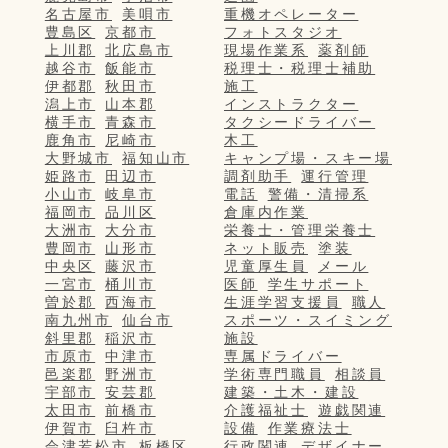
名古屋市
美唄市
重機オペレーター
豊島区
京都市
フォトスタジオ
上川郡
北広島市
現場作業系
薬剤師
越谷市
飯能市
税理士・税理士補助
伊都郡
秋田市
施工
潟上市
山本郡
インストラクター
横手市
青森市
タクシードライバー
鹿角市
尼崎市
木工
大野城市
福知山市
キャンプ場・スキー場
姫路市
田辺市
調剤助手
運行管理
小山市
岐阜市
電話
警備・清掃系
福岡市
品川区
倉庫内作業
大洲市
大分市
栄養士・管理栄養士
豊岡市
山形市
ネット販売
塗装
中央区
藤沢市
児童厚生員
メール
一宮市
桶川市
医師
学生サポート
曽於郡
西海市
生涯学習支援員
職人
南九州市
仙台市
スポーツ・スイミング
斜里郡
稲沢市
施設
市原市
中津市
専属ドライバー
邑楽郡
野洲市
学術専門職員
相談員
宇部市
安芸郡
建築・土木・建設
太田市
前橋市
介護福祉士
遊戯関連
伊賀市
臼杵市
設備
作業療法士
会津若松市
板橋区
行政関連
デザイナー