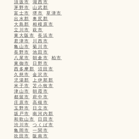
須坂市
湖西市
茅野市
山武郡
富士市
堺市
草津市
出水郡
奥尻郡
大島郡
相模原市
立川市
萩市
東大阪市
長浜市
君津市
川西市
亀山市
菊川市
長野市
池田市
八尾市
朝倉市
柏市
東御市
日野市
西多摩郡
沼田市
久慈市
金沢市
児湯郡
上伊那郡
米子市
苫小牧市
津山市
朝霞市
都留市
府中市
庄原市
高槻市
玉野市
日立市
坂戸市
南河内郡
和歌山市
日田市
渋川市
つくば市
亀岡市
一関市
吹田市
阪南市