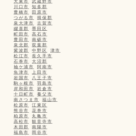
大東市
武蔵野市
川口市
知多郡
豊橋市
田原市
つがる市
揖保郡
泉大津市
古賀市
綴喜郡
墨田区
町田市
高石市
豊田市
南砺市
泉北郡
双葉郡
紫波郡
中野区
津市
松江市
長久手市
石巻市
大沼郡
袖ケ浦市
阿南市
魚津市
上田市
岩国市
八王子市
駒ヶ根市
羽島市
岸和田市
岩倉市
十日町市
養父市
南さつま市
福山市
松原市
江東区
熊谷市
花巻市
柏原市
丸亀市
高松市
観音寺市
木田郡
南陽市
福島市
岡谷市