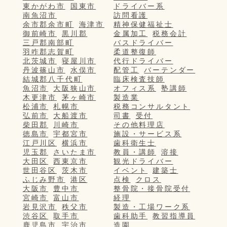
東かがわ市
国東市
ドライバー系
南魚沼市
訪問看護
余市郡余市町
海津市
精神保健福祉士
御前崎市
黒川郡
金属加工
税務会計
三戸郡南部町
バスドライバー
羽咋郡志賀町
柔道整復師
北茨城市
寝屋川市
代行ドライバー
丹波篠山市
水俣市
配管工
バーテンダー
結城郡八千代町
臨床検査技師
魚沼市
大阪狭山市
オフィス系
塾講師
木更津市
茅ヶ崎市
製造業
松浦市
札幌市
税務コンサルタント
弘前市
大船渡市
司書
受付
柴田郡
川崎市
その他料理店
徳島市
宇都宮市
施設・サービス系
江戸川区
横浜市
歯科衛生士
児玉郡
さいたま市
教員・講師
溶接
大田区
西東京市
観光ドライバー
世田谷区
茨木市
イベント
建築士
ふじみ野市
港区
点検
クロス
大阪市
豊中市
整骨院・接骨院受付
宮崎市
富山市
経理
岩見沢市
秩父市
製造・工場ワーク系
渋谷区
取手市
歯科助手
教習指導員
鹿児島市
宇治市
造園