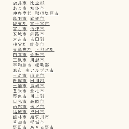
袋井市
比企郡
あま市
知多市
仲多度郡
那須塩原市
鳥羽市
武雄市
駿東郡
富士宮市
宮古市
沼津市
安城市
釧路市
倉吉市
吉田郡
秩父郡
能美市
東牟婁郡
下都賀郡
門真市
倉敷市
三沢市
川越市
宇和島市
熊毛郡
旭市
南アルプス市
玉名市
山鹿市
飯塚市
田川郡
土浦市
鹿嶋市
登米市
北杜市
栗東市
川上郡
日光市
高岡市
函館市
米沢市
結城市
成田市
館林市
須賀川市
草加市
稲城市
野田市
あきる野市