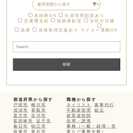
未経験OK
社員登用制度あり
交通費支給
経験者歓迎
女性が活躍
急募
資格取得支援あり
マイカー通勤OK
都道府県から探す
職種から探す
戸田市
柳川市
ネイリスト
家事代行
清須市
香取市
不動産管理
組立
直方市
吉川市
超音波技師
富田林市
逗子市
先導・誘導
春日市
狛江市
事務（一般・経理・営
坂東市
釜石市
業など事務全般）