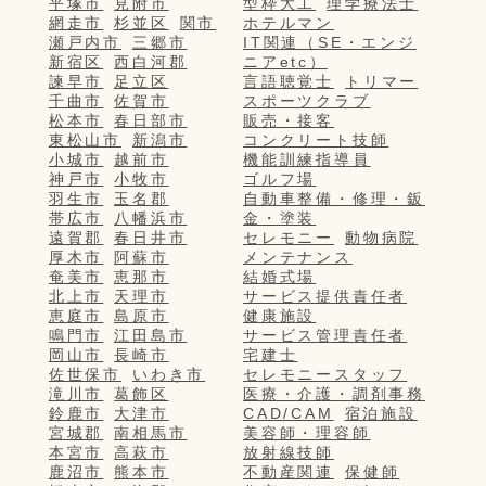
平塚市
見附市
型枠大工
理学療法士
網走市
杉並区
関市
ホテルマン
瀬戸内市
三郷市
IT関連（SE・エンジ
新宿区
西白河郡
ニアetc）
諫早市
足立区
言語聴覚士
トリマー
千曲市
佐賀市
スポーツクラブ
松本市
春日部市
販売・接客
東松山市
新潟市
コンクリート技師
小城市
越前市
機能訓練指導員
神戸市
小牧市
ゴルフ場
羽生市
玉名郡
自動車整備・修理・鈑
帯広市
八幡浜市
金・塗装
遠賀郡
春日井市
セレモニー
動物病院
厚木市
阿蘇市
メンテナンス
奄美市
恵那市
結婚式場
北上市
天理市
サービス提供責任者
恵庭市
島原市
健康施設
鳴門市
江田島市
サービス管理責任者
岡山市
長崎市
宅建士
佐世保市
いわき市
セレモニースタッフ
滝川市
葛飾区
医療・介護・調剤事務
鈴鹿市
大津市
CAD/CAM
宿泊施設
宮城郡
南相馬市
美容師・理容師
本宮市
高萩市
放射線技師
鹿沼市
熊本市
不動産関連
保健師