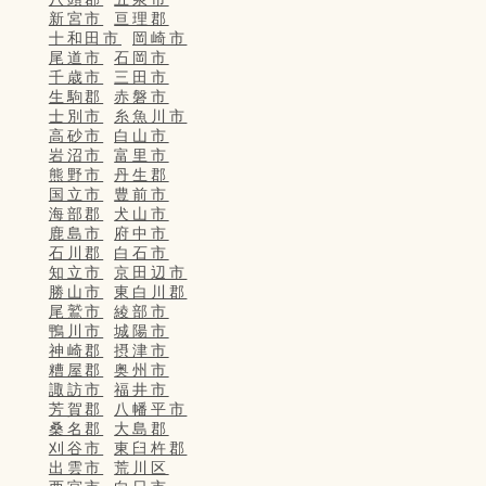
新宮市
亘理郡
十和田市
岡崎市
尾道市
石岡市
千歳市
三田市
生駒郡
赤磐市
士別市
糸魚川市
高砂市
白山市
岩沼市
富里市
熊野市
丹生郡
国立市
豊前市
海部郡
犬山市
鹿島市
府中市
石川郡
白石市
知立市
京田辺市
勝山市
東白川郡
尾鷲市
綾部市
鴨川市
城陽市
神崎郡
摂津市
糟屋郡
奥州市
諏訪市
福井市
芳賀郡
八幡平市
桑名郡
大島郡
刈谷市
東臼杵郡
出雲市
荒川区