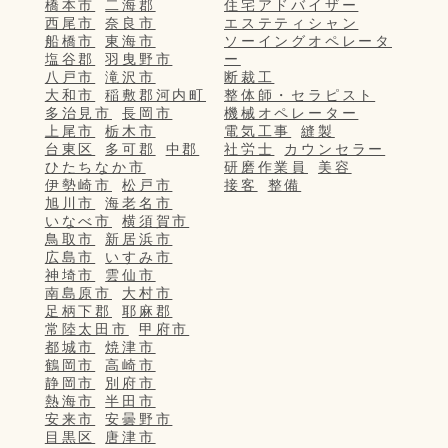
橋本市
二海郡
住宅アドバイザー
西尾市
奈良市
エステティシャン
船橋市
東海市
ソーイングオペレータ
塩谷郡
羽曳野市
ー
八戸市
滝沢市
断裁工
大和市
稲敷郡河内町
整体師・セラピスト
多治見市
長岡市
機械オペレーター
上尾市
栃木市
電気工事
縫製
台東区
多可郡
中郡
社労士
カウンセラー
ひたちなか市
研磨作業員
美容
伊勢崎市
松戸市
接客
整備
旭川市
海老名市
いなべ市
横須賀市
鳥取市
新居浜市
広島市
いすみ市
神埼市
雲仙市
南島原市
大村市
足柄下郡
耶麻郡
常陸太田市
甲府市
都城市
焼津市
鶴岡市
高崎市
静岡市
別府市
熱海市
半田市
安来市
安曇野市
目黒区
唐津市