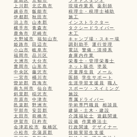
豊島区
京都市
フォトスタジオ
上川郡
北広島市
現場作業系
薬剤師
越谷市
飯能市
税理士・税理士補助
伊都郡
秋田市
施工
潟上市
山本郡
インストラクター
横手市
青森市
タクシードライバー
鹿角市
尼崎市
木工
大野城市
福知山市
キャンプ場・スキー場
姫路市
田辺市
調剤助手
運行管理
小山市
岐阜市
電話
警備・清掃系
福岡市
品川区
倉庫内作業
大洲市
大分市
栄養士・管理栄養士
豊岡市
山形市
ネット販売
塗装
中央区
藤沢市
児童厚生員
メール
一宮市
桶川市
医師
学生サポート
曽於郡
西海市
生涯学習支援員
職人
南九州市
仙台市
スポーツ・スイミング
斜里郡
稲沢市
施設
市原市
中津市
専属ドライバー
邑楽郡
野洲市
学術専門職員
相談員
宇部市
安芸郡
建築・土木・建設
太田市
前橋市
介護福祉士
遊戯関連
伊賀市
臼杵市
設備
作業療法士
会津若松市
板橋区
行政関連
デザイナー
小松市
北蒲原郡
技能実習生支援