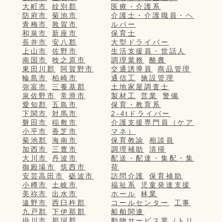
大町市
紋別郡
医療・介護系
防府市
菊池市
介護士・介護職員・ヘ
青梅市
敦賀市
ルパー
和泉市
新座市
保育士
長井市
安八郡
大型ドライバー
上山市
佐野市
生活支援員・世話人
南国市
牧之原市
調理業務
酪農
東田川郡
阿賀野市
交通誘導員
商品管理
輪島市
柏崎市
通信工
施設管理
弥富市
三養基郡
土地家屋調査士
泉佐野市
常滑市
製材工
営業
警備
愛知郡
五島市
保育・教育系
下関市
対馬市
2-4tドライバー
磐田市
稲敷市
介護支援専門員（ケア
小平市
香芝市
マネ）
菊池郡
海南市
保育教諭
相談員
加西市
三豊市
調理補助
清掃
大川市
丹波市
配送・配達・集配・集
御殿場市
筑西市
荷
安芸高田市
砺波市
訪問介護
保育補助
小樽市
土岐市
福祉系
児童発達支援
美祢市
出水市
ホール
林業
遠野市
西臼杵郡
コールセンター
工事
九戸郡
下伊那郡
船舶関連
掛川市
那珂郡
動物サービス業（トリ