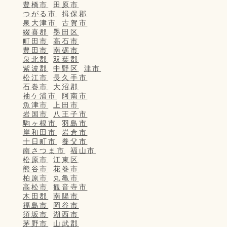
豊橋市
田原市
つがる市
揖保郡
泉大津市
古賀市
綴喜郡
墨田区
町田市
高石市
豊田市
南砺市
泉北郡
双葉郡
紫波郡
中野区
津市
松江市
長久手市
石巻市
大沼郡
袖ケ浦市
阿南市
魚津市
上田市
岩国市
八王子市
駒ヶ根市
羽島市
岸和田市
岩倉市
十日町市
養父市
南さつま市
福山市
松原市
江東区
熊谷市
花巻市
柏原市
丸亀市
高松市
観音寺市
木田郡
南陽市
福島市
岡谷市
須坂市
湖西市
茅野市
山武郡