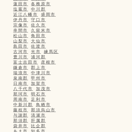
蓮田市
各務原市
塩竈市
中川郡
近江八幡市
盛岡市
伊丹市
守口市
宗像市
佐久市
串間市
久留米市
松山市
角田市
山梨市
大仙市
島田市
佐渡市
古河市
光市
練馬区
豊川市
浦河郡
富士吉田市
彦根市
鎌倉市
郡上市
瑞浪市
中津川市
泉南郡
甲州市
日南市
加賀市
八千代市
加茂市
那珂市
明石市
周南市
足利市
中新川郡
鳥栖市
藤枝市
那須烏山市
与謝郡
清瀬市
那須郡
肝属郡
袋井市
比企郡
あま市
知多市