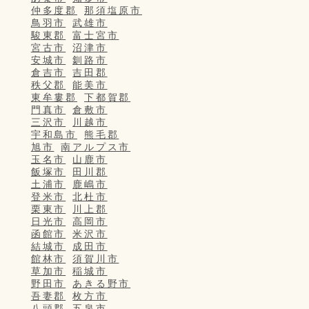
仲多度郡
那須塩原市
鳥羽市
武雄市
駿東郡
富士宮市
宮古市
沼津市
安城市
釧路市
倉吉市
吉田郡
秩父郡
能美市
東牟婁郡
下都賀郡
門真市
倉敷市
三沢市
川越市
宇和島市
熊毛郡
旭市
南アルプス市
玉名市
山鹿市
飯塚市
田川郡
土浦市
鹿嶋市
登米市
北杜市
栗東市
川上郡
日光市
高岡市
函館市
米沢市
結城市
成田市
館林市
須賀川市
草加市
稲城市
野田市
あきる野市
吾妻郡
枚方市
八頭郡
五泉市