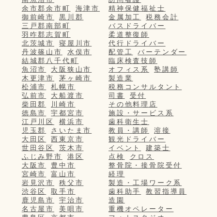
余市郡余市町
海津市
精神保健福祉士
御前崎市
黒川郡
金属加工
税務会計
三戸郡南部町
バスドライバー
羽咋郡志賀町
柔道整復師
北茨城市
寝屋川市
代行ドライバー
丹波篠山市
水俣市
配管工
バーテンダー
結城郡八千代町
臨床検査技師
魚沼市
大阪狭山市
オフィス系
塾講師
木更津市
茅ヶ崎市
製造業
松浦市
札幌市
税務コンサルタント
弘前市
大船渡市
司書
受付
柴田郡
川崎市
その他料理店
徳島市
宇都宮市
施設・サービス系
江戸川区
横浜市
歯科衛生士
児玉郡
さいたま市
教員・講師
溶接
大田区
西東京市
観光ドライバー
世田谷区
茨木市
イベント
建築士
ふじみ野市
港区
点検
クロス
大阪市
豊中市
整骨院・接骨院受付
宮崎市
富山市
経理
岩見沢市
秩父市
製造・工場ワーク系
渋谷区
取手市
歯科助手
教習指導員
鹿児島市
宇治市
造園
名古屋市
美唄市
重機オペレーター