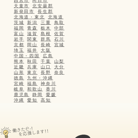
西宮市
向日市
天童市
北安曇郡
新発田市
長生郡
北海道・東北
北海道
茨城
新潟
三重
鳥取
福岡
青森
栃木
中部
富山
滋賀
島根
佐賀
岩手
関東
群馬
石川
京都
岡山
長崎
宮城
埼玉
福井
大阪
中国・四国
広島
熊本
秋田
千葉
山梨
近畿
兵庫
山口
大分
山形
東京
長野
奈良
徳島
九州・沖縄
宮崎
福島
神奈川
岐阜
和歌山
香川
鹿児島
静岡
愛媛
沖縄
愛知
高知