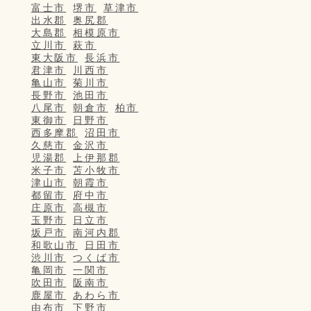
富士市
堺市
草津市
出水郡
奥尻郡
大島郡
相模原市
立川市
萩市
東大阪市
長浜市
君津市
川西市
亀山市
菊川市
長野市
池田市
八尾市
朝倉市
柏市
東御市
日野市
西多摩郡
沼田市
久慈市
金沢市
児湯郡
上伊那郡
米子市
苫小牧市
津山市
朝霞市
都留市
府中市
庄原市
高槻市
玉野市
日立市
坂戸市
南河内郡
和歌山市
日田市
渋川市
つくば市
亀岡市
一関市
吹田市
阪南市
鹿屋市
あわら市
由布市
下野市