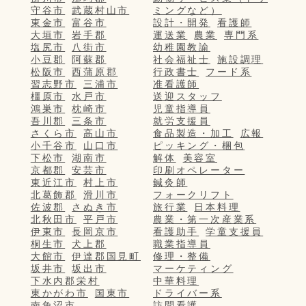
守谷市
武蔵村山市
ミングなど）
東金市
富谷市
設計・開発
看護師
大垣市
岩手郡
運送業
農業
専門系
塩尻市
八街市
幼稚園教諭
小豆郡
阿蘇郡
社会福祉士
施設調理
松阪市
西蒲原郡
行政書士
フード系
習志野市
三浦市
准看護師
橿原市
水戸市
送迎スタッフ
鴻巣市
枕崎市
児童指導員
吾川郡
三条市
就労支援員
さくら市
高山市
食品製造・加工
広報
小千谷市
山口市
ピッキング・梱包
下松市
湖南市
解体
美容室
京都郡
安芸市
印刷オペレーター
東近江市
村上市
鍼灸師
北葛飾郡
滑川市
フォークリフト
佐波郡
さぬき市
旅行業
日本料理
北秋田市
平戸市
農業・第一次産業系
伊東市
長岡京市
看護助手
学童支援員
桐生市
犬上郡
職業指導員
大館市
伊達郡国見町
修理・整備
坂井市
坂出市
マーケティング
下水内郡栄村
中華料理
東かがわ市
国東市
ドライバー系
南魚沼市
訪問看護