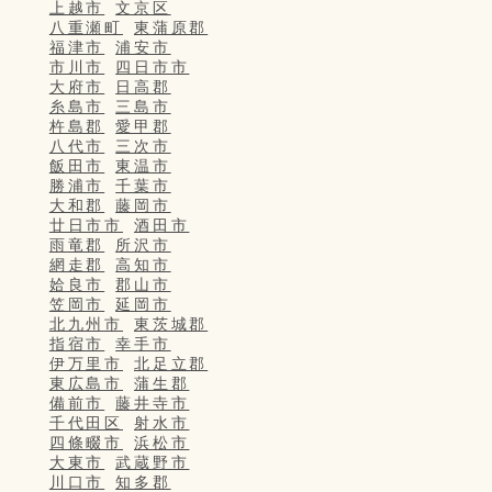
上越市
文京区
八重瀬町
東蒲原郡
福津市
浦安市
市川市
四日市市
大府市
日高郡
糸島市
三島市
杵島郡
愛甲郡
八代市
三次市
飯田市
東温市
勝浦市
千葉市
大和郡
藤岡市
廿日市市
酒田市
雨竜郡
所沢市
網走郡
高知市
姶良市
郡山市
笠岡市
延岡市
北九州市
東茨城郡
指宿市
幸手市
伊万里市
北足立郡
東広島市
蒲生郡
備前市
藤井寺市
千代田区
射水市
四條畷市
浜松市
大東市
武蔵野市
川口市
知多郡